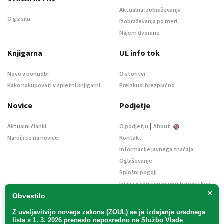
Aktualna izobraževanja
O glasilu
Izobraževanja po meri
Najem dvorane
Knjigarna
UL info tok
Novo v ponudbi
O storitvi
Kako nakupovati v spletni knjigarni
Preizkusi brezplačno
Novice
Podjetje
|
Aktualni članki
O podjetju
About
Naroči se na novice
Kontakt
Informacije javnega značaja
Oglaševanje
Splošni pogoji
Izjava o varstvu osebnih podatkov
×
E-dražbe
Obvestilo
Z uveljavitvijo
novega zakona (ZOUL)
se je
izdajanje uradnega
lista s 1. 3. 2026 preneslo
neposredno
na Službo Vlade