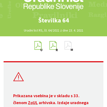
Številka 64
Uradni list RS, št. 64/2021 z dne 23. 4. 2021
Prikazana vsebina je v skladu s 33.
členom
ZoUL
arhivska. Izdaje uradnega