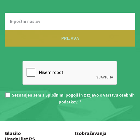
PRIJAVA
Seznanjen sem s
Splošnimi pogoji
in z
Izjavo o varstvu osebnih
podatkov
. *
Glasilo
Izobraževanja
Uradni list RS