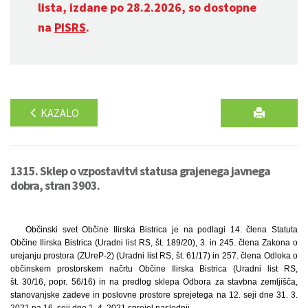
lista, izdane po 28.2.2026, so dostopne
na
PISRS
.
KAZALO
1315. Sklep o vzpostavitvi statusa grajenega javnega
dobra, stran 3903.
Občinski svet Občine Ilirska Bistrica je na podlagi 14. člena Statuta
Občine Ilirska Bistrica (Uradni list RS, št. 189/20), 3. in 245. člena Zakona o
urejanju prostora (ZUreP-2) (Uradni list RS, št. 61/17) in 257. člena Odloka o
občinskem prostorskem načrtu Občine Ilirska Bistrica (Uradni list RS,
št. 30/16, popr. 56/16) in na predlog sklepa Odbora za stavbna zemljišča,
stanovanjske zadeve in poslovne prostore sprejetega na 12. seji dne 31. 3.