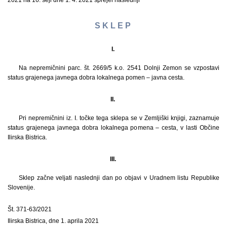
2021 na 16. seji dne 1. 4. 2021 sprejel naslednji
S K L E P
I.
Na nepremičnini parc. št. 2669/5 k.o. 2541 Dolnji Zemon se vzpostavi
status grajenega javnega dobra lokalnega pomen – javna cesta.
II.
Pri nepremičnini iz. I. točke tega sklepa se v Zemljiški knjigi, zaznamuje
status grajenega javnega dobra lokalnega pomena – cesta, v lasti Občine
Ilirska Bistrica.
III.
Sklep začne veljati naslednji dan po objavi v Uradnem listu Republike
Slovenije.
Št. 371-63/2021
Ilirska Bistrica, dne 1. aprila 2021