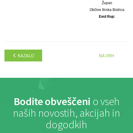
Župan
Občine Ilirska Bistrica
Emil Rojc
KAZALO
NA VRH
Bodite obveščeni
o vseh
naših novostih, akcijah in
dogodkih