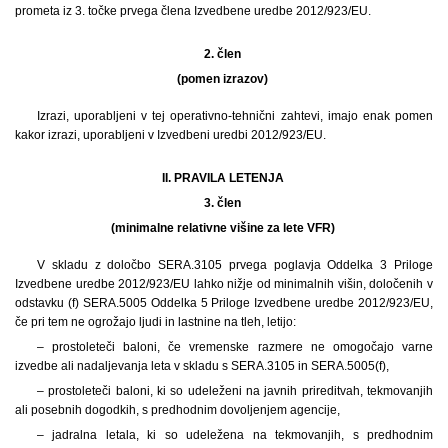
prometa iz 3. točke prvega člena Izvedbene uredbe 2012/923/EU.
2. člen
(pomen izrazov)
Izrazi, uporabljeni v tej operativno-tehnični zahtevi, imajo enak pomen
kakor izrazi, uporabljeni v Izvedbeni uredbi 2012/923/EU.
II. PRAVILA LETENJA
3. člen
(minimalne relativne višine za lete VFR)
V skladu z določbo SERA.3105 prvega poglavja Oddelka 3 Priloge
Izvedbene uredbe 2012/923/EU lahko nižje od minimalnih višin, določenih v
odstavku (f) SERA.5005 Oddelka 5 Priloge Izvedbene uredbe 2012/923/EU,
če pri tem ne ogrožajo ljudi in lastnine na tleh, letijo:
– prostoleteči baloni, če vremenske razmere ne omogočajo varne
izvedbe ali nadaljevanja leta v skladu s SERA.3105 in SERA.5005(f),
– prostoleteči baloni, ki so udeleženi na javnih prireditvah, tekmovanjih
ali posebnih dogodkih, s predhodnim dovoljenjem agencije,
– jadralna letala, ki so udeležena na tekmovanjih, s predhodnim