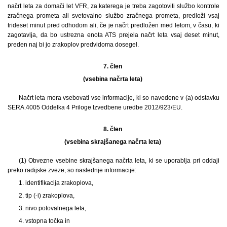
načrt leta za domači let VFR, za katerega je treba zagotoviti službo kontrole
zračnega prometa ali svetovalno službo zračnega prometa, predloži vsaj
trideset minut pred odhodom ali, če je načrt predložen med letom, v času, ki
zagotavlja, da bo ustrezna enota ATS prejela načrt leta vsaj deset minut,
preden naj bi jo zrakoplov predvidoma dosegel.
7. člen
(vsebina načrta leta)
Načrt leta mora vsebovati vse informacije, ki so navedene v (a) odstavku
SERA.4005 Oddelka 4 Priloge Izvedbene uredbe 2012/923/EU.
8. člen
(vsebina skrajšanega načrta leta)
(1) Obvezne vsebine skrajšanega načrta leta, ki se uporablja pri oddaji
preko radijske zveze, so naslednje informacije:
1. identifikacija zrakoplova,
2. tip (-i) zrakoplova,
3. nivo potovalnega leta,
4. vstopna točka in