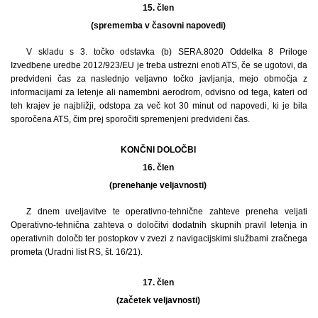
15. člen
(sprememba v časovni napovedi)
V skladu s 3. točko odstavka (b) SERA.8020 Oddelka 8 Priloge
Izvedbene uredbe 2012/923/EU je treba ustrezni enoti ATS, če se ugotovi, da
predvideni čas za naslednjo veljavno točko javljanja, mejo območja z
informacijami za letenje ali namembni aerodrom, odvisno od tega, kateri od
teh krajev je najbližji, odstopa za več kot 30 minut od napovedi, ki je bila
sporočena ATS, čim prej sporočiti spremenjeni predvideni čas.
KONČNI DOLOČBI
16. člen
(prenehanje veljavnosti)
Z dnem uveljavitve te operativno-tehnične zahteve preneha veljati
Operativno-tehnična zahteva o določitvi dodatnih skupnih pravil letenja in
operativnih določb ter postopkov v zvezi z navigacijskimi službami zračnega
prometa (Uradni list RS, št. 16/21).
17. člen
(začetek veljavnosti)