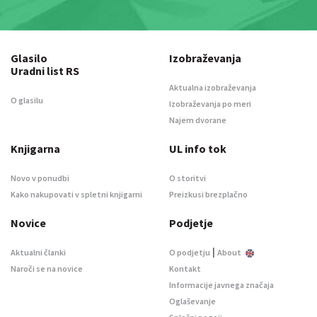
Glasilo
Izobraževanja
Uradni list RS
Aktualna izobraževanja
O glasilu
Izobraževanja po meri
Najem dvorane
Knjigarna
UL info tok
Novo v ponudbi
O storitvi
Kako nakupovati v spletni knjigarni
Preizkusi brezplačno
Novice
Podjetje
|
Aktualni članki
O podjetju
About
Naroči se na novice
Kontakt
Informacije javnega značaja
Oglaševanje