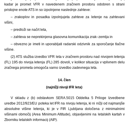
kadar je promet VFR v navedenem zračnem prostoru odobren s strani
pristojne enote ATS in so izpolnjene naslednje zahteve:
– zrakoplov in posadka izpolnjujeta zahteve za letenje na zahtevani
višini,
– predloži se načrt leta,
– zahteva se neprekinjena glasovna komunikacija zrak–zemlja in
– obvezno je imeti in uporabljati radarski odzivnik za sporočanje tlačne
višine.
(2) ATS služba izvedbo VFR leta v zračnem prostoru nad nivojem letenja
(FL) 195 do nivoja letenja (FL) 285 dovoli, v kolikor situacija v vplivnem delu
zračnega prometa omogoča varno izvedbo zadevnega leta.
14. člen
(najnižji nivoji IFR leta)
V skladu z (b) odstavkom SERA.5015 Oddelka 5 Priloge Izvedbene
uredbe 2012/923/EU poteka let IFR na nivoju letenja, ki ni nižji od najmanjše
absolutne višine letenja, ki je v FIR Ljubljana določena z minimalnimi
višinami območij (Area Minimum Altitude), objavljenimi na letalskih kartah v
Zborniku letalskih informacij (AIP).