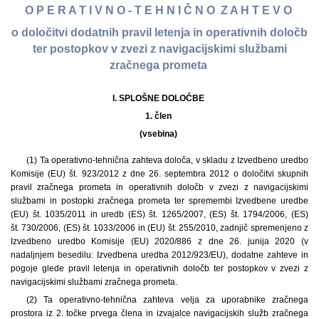
O P E R A T I V N O - T E H N I Č N O Z A H T E V O
o določitvi dodatnih pravil letenja in operativnih določb
ter postopkov v zvezi z navigacijskimi službami
zračnega prometa
I. SPLOŠNE DOLOČBE
1. člen
(vsebina)
(1) Ta operativno-tehnična zahteva določa, v skladu z Izvedbeno uredbo
Komisije (EU) št. 923/2012 z dne 26. septembra 2012 o določitvi skupnih
pravil zračnega prometa in operativnih določb v zvezi z navigacijskimi
službami in postopki zračnega prometa ter spremembi Izvedbene uredbe
(EU) št. 1035/2011 in uredb (ES) št. 1265/2007, (ES) št. 1794/2006, (ES)
št. 730/2006, (ES) št. 1033/2006 in (EU) št. 255/2010, zadnjič spremenjeno z
Izvedbeno uredbo Komisije (EU) 2020/886 z dne 26. junija 2020 (v
nadaljnjem besedilu: Izvedbena uredba 2012/923/EU), dodatne zahteve in
pogoje glede pravil letenja in operativnih določb ter postopkov v zvezi z
navigacijskimi službami zračnega prometa.
(2) Ta operativno-tehnična zahteva velja za uporabnike zračnega
prostora iz 2. točke prvega člena in izvajalce navigacijskih služb zračnega