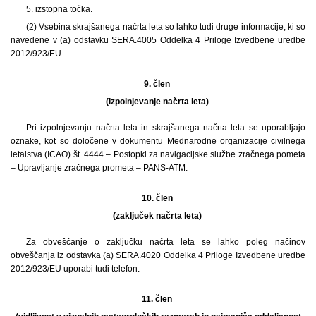
5. izstopna točka.
(2) Vsebina skrajšanega načrta leta so lahko tudi druge informacije, ki so
navedene v (a) odstavku SERA.4005 Oddelka 4 Priloge Izvedbene uredbe
2012/923/EU.
9. člen
(izpolnjevanje načrta leta)
Pri izpolnjevanju načrta leta in skrajšanega načrta leta se uporabljajo
oznake, kot so določene v dokumentu Mednarodne organizacije civilnega
letalstva (ICAO) št. 4444 – Postopki za navigacijske službe zračnega pometa
– Upravljanje zračnega prometa – PANS-ATM.
10. člen
(zaključek načrta leta)
Za obveščanje o zaključku načrta leta se lahko poleg načinov
obveščanja iz odstavka (a) SERA.4020 Oddelka 4 Priloge Izvedbene uredbe
2012/923/EU uporabi tudi telefon.
11. člen