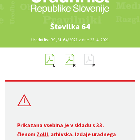
Številka 64
Uradni list RS, št. 64/2021 z dne 23. 4. 2021
Prikazana vsebina je v skladu s 33.
členom
ZoUL
arhivska. Izdaje uradnega