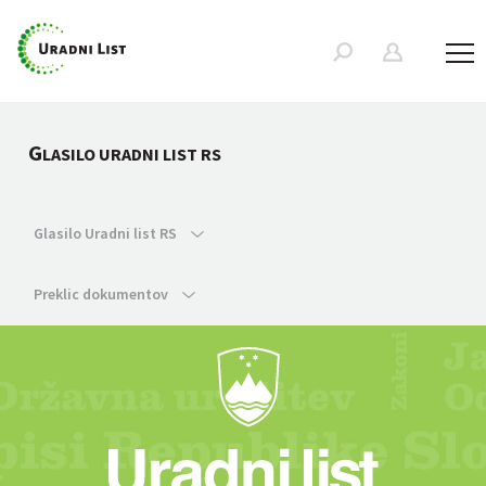
G
LASILO URADNI LIST RS
Glasilo Uradni list RS
Preklic dokumentov