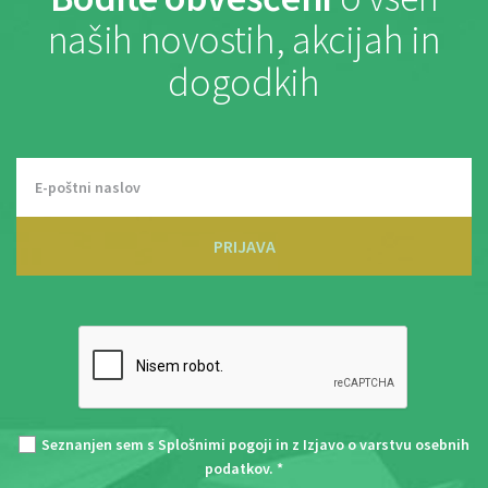
naših novostih, akcijah in
dogodkih
PRIJAVA
Seznanjen sem s
Splošnimi pogoji
in z
Izjavo o varstvu osebnih
podatkov
. *