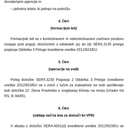
dovoljenjem agencije in
– jadralna letala, ki jadrajo na pobočju.
4. člen
(formacijski leti)
Formacijski leti se v kontroliranem in nekontroliranem zračnem prostoru
izvajajo pod pogoji, določenimi v odstavkih (a) do (d) SERA.3135 prvega
poglavja Oddelka 3 Priloge Izvedbene uredbe 2012/923/EU.
5. člen
(operacije na vodi)
Poleg določbe SERA.3230 Poglavja 2 Oddelka 3 Priloge Izvedbene
uredbe 2012/923/EU se v zvezi z lučmi za zrakoplove na vodi upoštevajo
tudi določbe 22. člena Pravilnika o izogibanju trčenju na morju (Uradni list
RS, št. 84/05).
6. člen
(oddaja načrta leta za domači let VFR)
V skladu z določbo SERA.4001(d) Izvedbene uredbe 2012/923/EU se