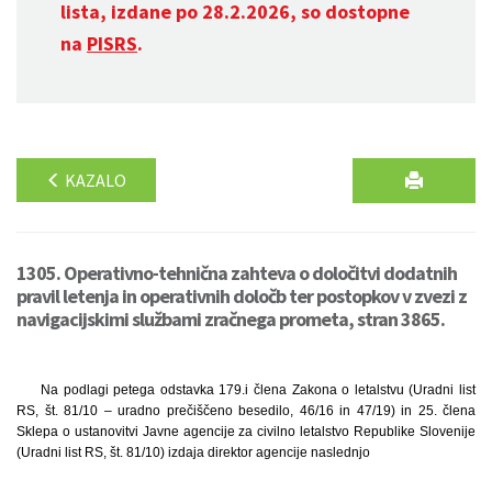
lista, izdane po 28.2.2026, so dostopne
na
PISRS
.
KAZALO
1305. Operativno-tehnična zahteva o določitvi dodatnih
pravil letenja in operativnih določb ter postopkov v zvezi z
navigacijskimi službami zračnega prometa, stran 3865.
Na podlagi petega odstavka 179.i člena Zakona o letalstvu (Uradni list
RS, št. 81/10 – uradno prečiščeno besedilo, 46/16 in 47/19) in 25. člena
Sklepa o ustanovitvi Javne agencije za civilno letalstvo Republike Slovenije
(Uradni list RS, št. 81/10) izdaja direktor agencije naslednjo