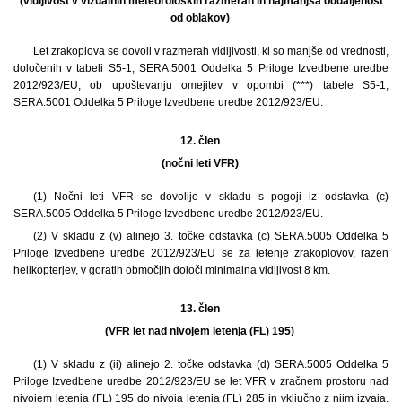
(vidljivost v vizualnih meteoroloških razmerah in najmanjša oddaljenost
od oblakov)
Let zrakoplova se dovoli v razmerah vidljivosti, ki so manjše od vrednosti,
določenih v tabeli S5-1, SERA.5001 Oddelka 5 Priloge Izvedbene uredbe
2012/923/EU, ob upoštevanju omejitev v opombi (***) tabele S5-1,
SERA.5001 Oddelka 5 Priloge Izvedbene uredbe 2012/923/EU.
12. člen
(nočni leti VFR)
(1) Nočni leti VFR se dovolijo v skladu s pogoji iz odstavka (c)
SERA.5005 Oddelka 5 Priloge Izvedbene uredbe 2012/923/EU.
(2) V skladu z (v) alinejo 3. točke odstavka (c) SERA.5005 Oddelka 5
Priloge Izvedbene uredbe 2012/923/EU se za letenje zrakoplovov, razen
helikopterjev, v goratih območjih določi minimalna vidljivost 8 km.
13. člen
(VFR let nad nivojem letenja (FL) 195)
(1) V skladu z (ii) alinejo 2. točke odstavka (d) SERA.5005 Oddelka 5
Priloge Izvedbene uredbe 2012/923/EU se let VFR v zračnem prostoru nad
nivojem letenja (FL) 195 do nivoja letenja (FL) 285 in vključno z njim izvaja,