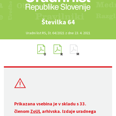
Številka 64
Uradni list RS, št. 64/2021 z dne 23. 4. 2021
Prikazana vsebina je v skladu s 33.
členom
ZoUL
arhivska. Izdaje uradnega