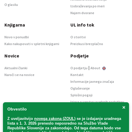
O glasilu
Izobraževanja po meri
Najem dvorane
Knjigarna
UL info tok
Novo v ponudbi
O storitvi
Kako nakupovati v spletni knjigarni
Preizkusi brezplačno
Novice
Podjetje
|
Aktualni članki
O podjetju
About
Naroči se na novice
Kontakt
Informacije javnega značaja
Oglaševanje
Splošni pogoji
Izjava o varstvu osebnih podatkov
×
E-dražbe
Obvestilo
Z uveljavitvijo
novega zakona (ZOUL)
se je
izdajanje uradnega
lista s 1. 3. 2026 preneslo
neposredno
na Službo Vlade
Republike Slovenije za zakonodajo
. Od tega datuma bodo vse