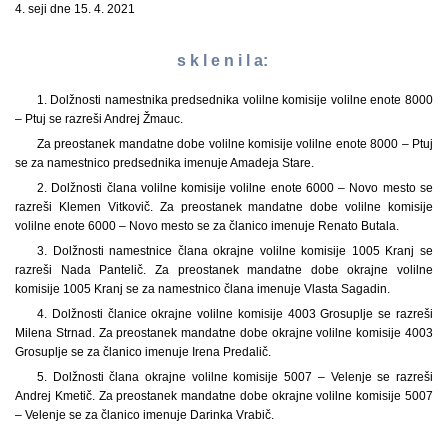
4. seji dne 15. 4. 2021
s k l e n i l a:
1. Dolžnosti namestnika predsednika volilne komisije volilne enote 8000
– Ptuj se razreši Andrej Žmauc.
Za preostanek mandatne dobe volilne komisije volilne enote 8000 – Ptuj
se za namestnico predsednika imenuje Amadeja Stare.
2. Dolžnosti člana volilne komisije volilne enote 6000 – Novo mesto se
razreši Klemen Vitkovič. Za preostanek mandatne dobe volilne komisije
volilne enote 6000 – Novo mesto se za članico imenuje Renato Butala.
3. Dolžnosti namestnice člana okrajne volilne komisije 1005 Kranj se
razreši Nada Pantelič. Za preostanek mandatne dobe okrajne volilne
komisije 1005 Kranj se za namestnico člana imenuje Vlasta Sagadin.
4. Dolžnosti članice okrajne volilne komisije 4003 Grosuplje se razreši
Milena Strnad. Za preostanek mandatne dobe okrajne volilne komisije 4003
Grosuplje se za članico imenuje Irena Predalič.
5. Dolžnosti člana okrajne volilne komisije 5007 – Velenje se razreši
Andrej Kmetič. Za preostanek mandatne dobe okrajne volilne komisije 5007
– Velenje se za članico imenuje Darinka Vrabič.