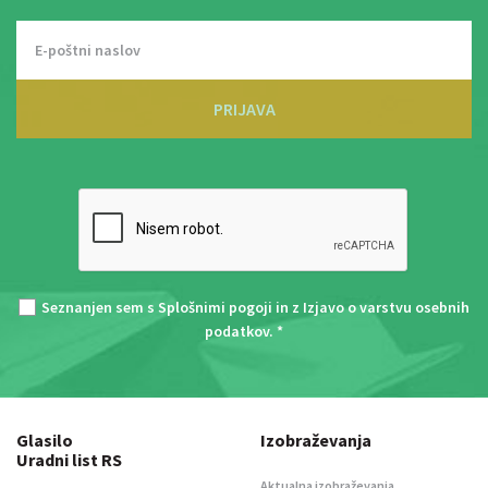
PRIJAVA
Seznanjen sem s
Splošnimi pogoji
in z
Izjavo o varstvu osebnih
podatkov
. *
Glasilo
Izobraževanja
Uradni list RS
Aktualna izobraževanja