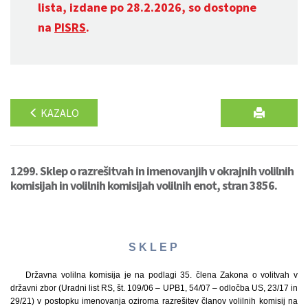
lista, izdane po 28.2.2026, so dostopne
na
PISRS
.
KAZALO
1299. Sklep o razrešitvah in imenovanjih v okrajnih volilnih
komisijah in volilnih komisijah volilnih enot, stran 3856.
S K L E P
Državna volilna komisija je na podlagi 35. člena Zakona o volitvah v
državni zbor (Uradni list RS, št. 109/06 – UPB1, 54/07 – odločba US, 23/17 in
29/21) v postopku imenovanja oziroma razrešitev članov volilnih komisij na