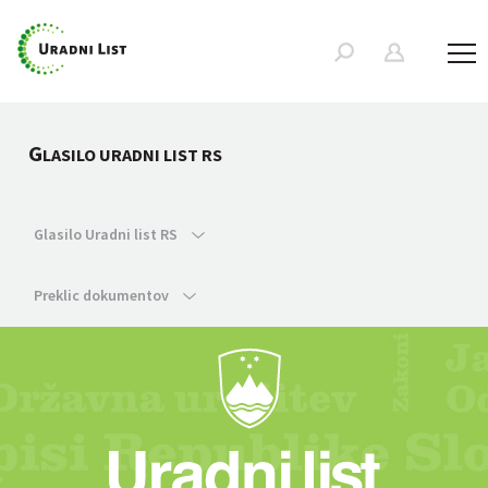
G
LASILO URADNI LIST RS
Glasilo Uradni list RS
Preklic dokumentov