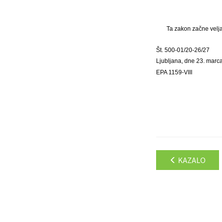
Ta zakon začne velja
Št. 500-01/20-26/27
Ljubljana, dne 23. marc
EPA 1159-VIII
KAZALO