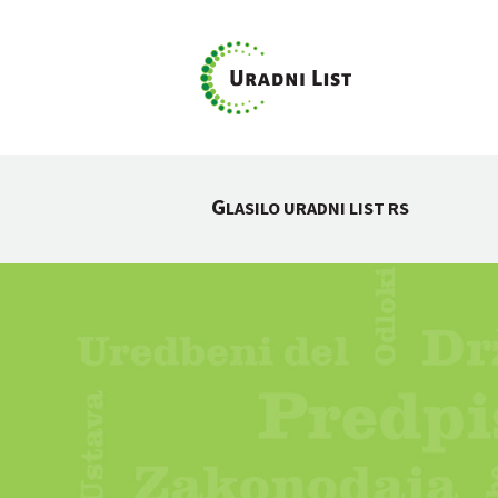
G
LASILO URADNI LIST RS