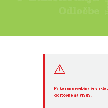
Prikazana vsebina je v skla
dostopne na
PISRS
.