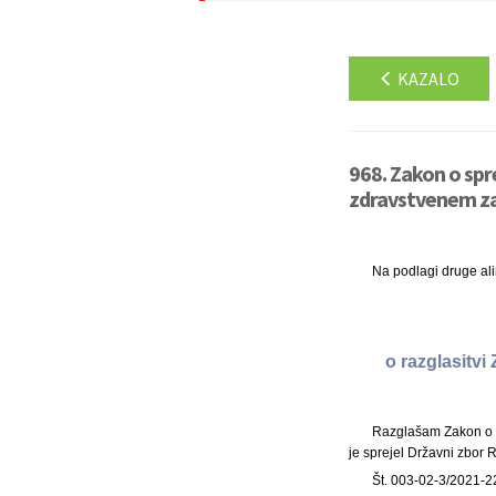
KAZALO
968. Zakon o sp
zdravstvenem za
Na podlagi druge al
o razglasitv
Razglašam Zakon o 
je sprejel Državni zbor 
Št. 003-02-3/2021-2