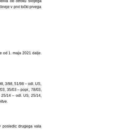
obiva ob otroku svojega
ineje v prvi točki prvega
e od 1. maja 2021 dalje.
8, 3/98, 51/98 – odl. US,
/03, 35/03 – popr., 78/03,
 25/14 – odl. US, 25/14,
itve.
v posledic drugega vala