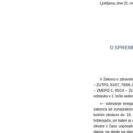
Ljubljana, dne 31. 
O SPREM
V Zakonu o zdravstv
– ZUTPG, 91/07, 76/08, 
– ZMEPIZ-1, 95/14 – ZU
odstavku v 1. točki sede
»– sobivanje enega 
zakonca ali zunajzakons
bolnim otrokom do 18. l
hrbtenjače, pri kateri j
okvare v času usposabl
stanja; ne glede na sta