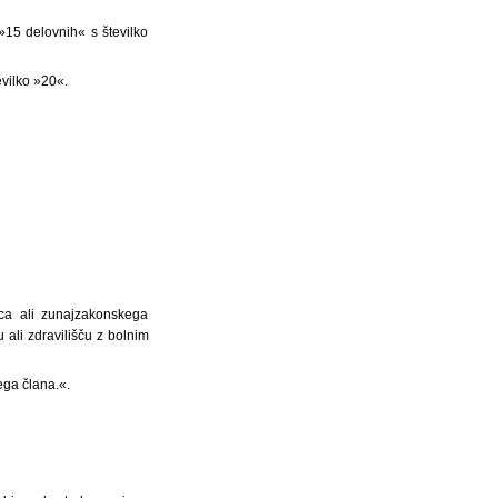
15 delovnih« s številko
vilko »20«.
ca ali zunajzakonskega
ali zdravilišču z bolnim
ega člana.«.