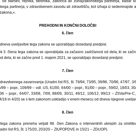
od staršev, rejnika, skrbnika, zakonca ali zunajzakonskega partnerja, kadar s
ega partnerja, v zdravstvenem zavodu ali zdravilišču, kot izhaja iz sedemnajste al
 zakona,«.
PREHODNI IN KONČNI DOLOČBI
6. člen
dneva uveljavitve tega zakona se uporabljajo dosedanji predpisi.
vek 3. člena tega zakona se uporabljata za začasno zadržanost od dela, ki se začn
d dela, ki se začne pred 1. majem 2021, se uporabljajo dosedanji predpisi.
7. člen
ravstvenega zavarovanja (Uradni list RS, št. 79/94, 73/95, 39/96, 70/96, 47/97, 3/9
/99 – popr., 109/99 – odl. US, 61/00, 64/00 – popr., 91/00 – popr., 59/02, 18/03, 30
/06 – popr., 64/07, 33/08, 7/09, 88/09, 30/11, 49/12, 106/12, 99/13 – ZSVarPre-C,
4/18 in 4/20) se s tem zakonom uskladijo v enem mesecu od dneva njegove uveljav
8. člen
tega zakona preneha veljati 98. člen Zakona o interventnih ukrepih za omilite
dni list RS, št. 175/20, 203/20 – ZIUPOPDVE in 15/21 – ZDUOP).