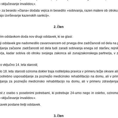
 vključevanje invalidov,«.
za besedo »člana« dodata vejica in besedilo »sobivanja, razen matere ob otroku, k
jajo izvrševanje kazenskih sankcij«.
2. člen
vim odstavkom doda nov drugi odstavek, ki se glasi:
ji odstavek gre nadomestilo zavarovancem od prvega dne zadržanosti od dela na po
ljanja začasne zadržanosti od dela tudi zaradi sobivanja enega od staršev, rejnik
rja, kadar sobiva ob otroku svojega zakonca ali zunajzakonskega partnerja, v 
 vključno 14. leta starosti;
o 18. leta starosti oziroma dokler traja roditeljska pravica v primeru težje okvare 
e potrebno usposabljanje za poznejšo medicinsko rehabilitacijo na domu, ali v pri
janja za poznejšo medicinsko rehabilitacijo na domu, ali v primeru zdravljenj
st z osebo s posebnimi potrebami, ki potrebuje 24-urno nego in oskrbo, ozirom
 vključevanje invalidov.«.
avek postane tretji odstavek.
3. člen