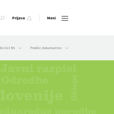
Prijava
Meni
dni list RS
Preklic dokumentov