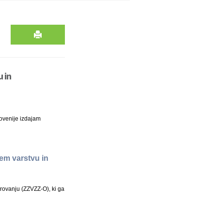
 in
ovenije izdajam
em varstvu in
ovanju (ZZVZZ-O), ki ga