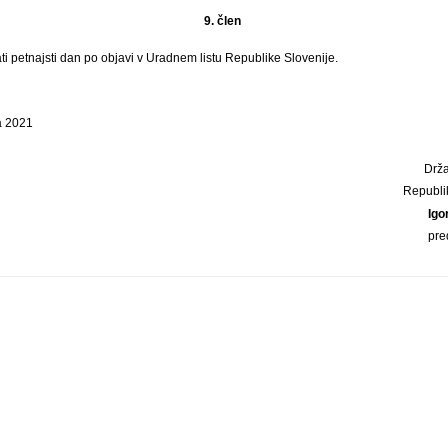
9. člen
ti petnajsti dan po objavi v Uradnem listu Republike Slovenije.
a 2021
Drža
Republi
Igo
pre