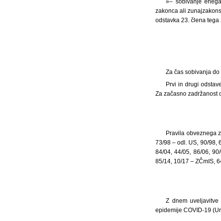
»– sobivanje enega 
zakonca ali zunajzakonsk
odstavka 23. člena tega
Za čas sobivanja do 
Prvi in drugi odsta
Za začasno zadržanost o
Pravila obveznega zd
73/98 – odl. US, 90/98, 6
84/04, 44/05, 86/06, 90
85/14, 10/17 – ZČmIS, 6
Z dnem uveljavitve 
epidemije COVID-19 (Ura