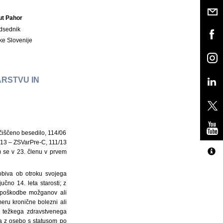
ut Pahor
dsednik
ke Slovenije
RSTVU IN
čiščeno besedilo, 114/06
/13 – ZSVarPre-C, 111/13
 se v 23. členu v prvem
obiva ob otroku svojega
čno 14. leta starosti; z
li poškodbe možganov ali
meru kronične bolezni ali
a težkega zdravstvenega
ma z osebo s statusom po