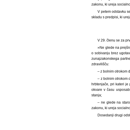
zakonu, ki ureja socialno
V petem odstavku se 
skladu s predpisi, ki ure
V 29. členu se za pr
»Ne glede na prejšn
o sobivanju brez ugotav
zunajzakonskega partne
zdravilišču:
– z bolnim otrokom do
– z bolnim otrokom d
hrbtenjače, pri kateri j
okvare v času usposabl
stanja;
– ne glede na staro
zakonu, ki ureja socialno
Dosedanji drugi odst