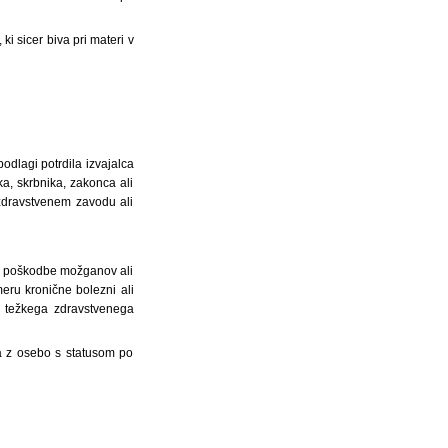
i sicer biva pri materi v
dlagi potrdila izvajalca
a, skrbnika, zakonca ali
zdravstvenem zavodu ali
ali poškodbe možganov ali
meru kronične bolezni ali
a težkega zdravstvenega
a z osebo s statusom po