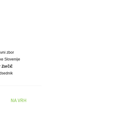
vni zbor
ke Slovenije
r Zorčič
dsednik
NA VRH