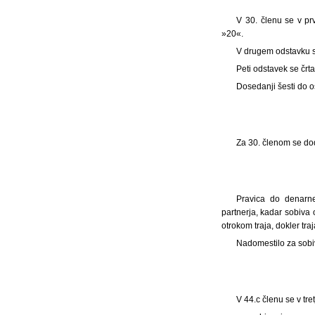
V 30. členu se v pr
»20«.
V drugem odstavku s
Peti odstavek se črta
Dosedanji šesti do 
Za 30. členom se dod
Pravica do denarne
partnerja, kadar sobiva
otrokom traja, dokler tra
Nadomestilo za sobi
V 44.c členu se v tr