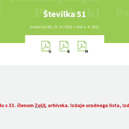
Številka 51
Uradni list RS, št. 51/2021 z dne 2. 4. 2021
du s 33. členom
ZoUL
arhivska. Izdaje uradnega lista, iz