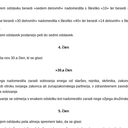
vem odstavku besedi »sedem delovnih« nadomestita s številko »10« ter besedi »
e besedi »30 delovnih« nadomestita s številko »40« ter besedi »14 delovnih« s šte
.
osmi odstavek postanejo peti do sedmi odstavek.
4. člen
a nov 30.a člen, ki se glasi:
»30.a člen
ga nadomestila zaradi sobivanja enega od staršev, rejnika, skrbnika, zakon
 ob otroku svojega zakonca ali zunajzakonskega partnerja, v zdravstvenem zavodu 
ja sobivanje.
vanje se odmerja v enakem odstotku kot nadomestilo zaradi nege ožjega družinsk
5. člen
etjem odstavku peta alineja spremeni tako, da se glasi: