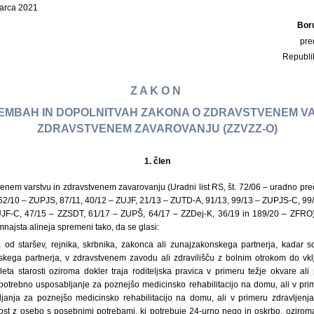
marca 2021
Bor
pre
Republi
Z A K O N
EMBAH IN DOPOLNITVAH ZAKONA O ZDRAVSTVENEM VA
ZDRAVSTVENEM ZAVAROVANJU (ZZVZZ-O)
1.
člen
enem varstvu in zdravstvenem zavarovanju (Uradni list RS, št. 72/06 – uradno pre
62/10 – ZUPJS, 87/11, 40/12 – ZUJF, 21/13 – ZUTD-A, 91/13, 99/13 – ZUPJS-C, 99
JF-C, 47/15 – ZZSDT, 61/17 – ZUPŠ, 64/17 – ZZDej-K, 36/19 in 189/20 – ZFRO)
mnajsta alineja spremeni tako, da se glasi:
od staršev, rejnika, skrbnika, zakonca ali zunajzakonskega partnerja, kadar s
kega partnerja, v zdravstvenem zavodu ali zdravilišču z bolnim otrokom do vklju
eta starosti oziroma dokler traja roditeljska pravica v primeru težje okvare a
e potrebno usposabljanje za poznejšo medicinsko rehabilitacijo na domu, ali v pri
janja za poznejšo medicinsko rehabilitacijo na domu, ali v primeru zdravljenj
rost z osebo s posebnimi potrebami, ki potrebuje 24-urno nego in oskrbo, oziro