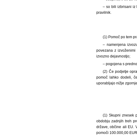
– so bili izbrisani 
pravilnik.
(1) Pomoč po tem pra
– namenjena izvozu
povezana z izvoženimi k
izvozno dejavnostjo;
– pogojena s predno
(2) Če podjetje oprav
pomoč lahko dodeli, če
uporabljajo nižje zgorn
(1) Skupni znesek 
obdobju zadnjih treh pr
države, občine ali EU. 
pomoči 100.000,00 EUR