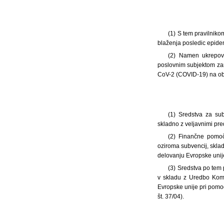
(1) S tem pravilniko
blaženja posledic epide
(2) Namen ukrepov 
poslovnim subjektom zar
CoV-2 (COVID-19) na obmo
(1) Sredstva za su
skladno z veljavnimi pre
(2) Finančne pomoč
oziroma subvencij, skl
delovanju Evropske unij
(3) Sredstva po tem 
v skladu z Uredbo Kom
Evropske unije pri pomoč
št. 37/04).