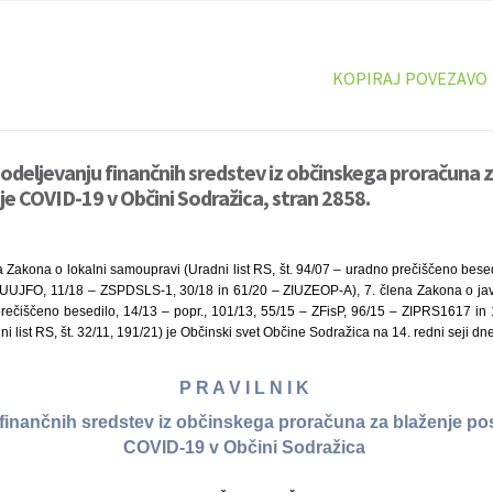
KOPIRAJ POVEZAVO
 dodeljevanju finančnih sredstev iz občinskega proračuna z
je COVID-19 v Občini Sodražica, stran 2858.
 Zakona o lokalni samoupravi (Uradni list RS, št. 94/07 – uradno prečiščeno besed
UUJFO, 11/18 – ZSPDSLS-1, 30/18 in 61/20 – ZIUZEOP-A), 7. člena Zakona o javn
prečiščeno besedilo, 14/13 – popr., 101/13, 55/15 – ZFisP, 96/15 – ZIPRS1617 in 1
 list RS, št. 32/11, 191/21) je Občinski svet Občine Sodražica na 14. redni seji dne
P R A V I L N I K
finančnih sredstev iz občinskega proračuna za blaženje po
COVID-19 v Občini Sodražica