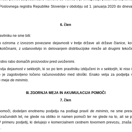
iz Poslovnega registra Republike Slovenije v obdobju od 1. januarja 2020 do dneva, 
6. člen
vilniku ne sme biti:
 oziroma z izvozom povezane dejavnosti v tretje države ali države članice, k
oličinami, z ustanovitvijo in delovanjem distribucijske mreže ali drugimi tekoči
stno rabo domačih proizvodov pred uvoženimi.
lja dejavnost v sektorjih, ki so po tem pravilniku izključeni in v sektorjih, ki niso
 je zagotovljeno ločeno računovodstvo med stroški. Enako velja za podjetja v
je meje
de minimis
.
III. ZGORNJA MEJA IN AKUMULACIJA POMOČI
7. člen
pomoči, dodeljen enotnemu podjetju na podlagi pravil
de minimis
, ne sme pres
oračunskih let, ne glede na obliko in namen pomoči ter ne glede na to, ali se 
V primeru podjetij, ki delujejo v komercialnem cestnem tovornem prevozu, znaš
.