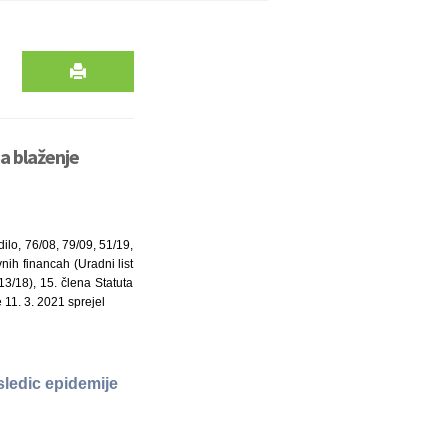
a blaženje
ilo, 76/08, 79/09, 51/19,
ih financah (Uradni list
3/18), 15. člena Statuta
 11. 3. 2021 sprejel
sledic epidemije