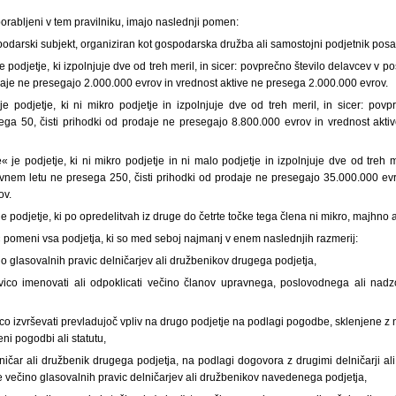
orabljeni v tem pravilniku, imajo naslednji pomen:
podarski subjekt, organiziran kot gospodarska družba ali samostojni podjetnik pos
je podjetje, ki izpolnjuje dve od treh meril, in sicer: povprečno število delavcev v
odaje ne presegajo 2.000.000 evrov in vrednost aktive ne presega 2.000.000 evrov.
je podjetje, ki ni mikro podjetje in izpolnjuje dve od treh meril, in sicer: povp
ga 50, čisti prihodki od prodaje ne presegajo 8.800.000 evrov in vrednost akt
« je podjetje, ki ni mikro podjetje in ni malo podjetje in izpolnjuje dve od treh m
ovnem letu ne presega 250, čisti prihodki od prodaje ne presegajo 35.000.000 evr
ov.
je podjetje, ki po opredelitvah iz druge do četrte točke tega člena ni mikro, majhno a
 pomeni vsa podjetja, ki so med seboj najmanj v enem naslednjih razmerij:
no glasovalnih pravic delničarjev ali družbenikov drugega podjetja,
avico imenovati ali odpoklicati večino članov upravnega, poslovodnega ali na
ico izvrševati prevladujoč vpliv na drugo podjetje na podlagi pogodbe, sklenjene z
ni pogodbi ali statutu,
elničar ali družbenik drugega podjetja, na podlagi dogovora z drugimi delničarji 
 večino glasovalnih pravic delničarjev ali družbenikov navedenega podjetja,