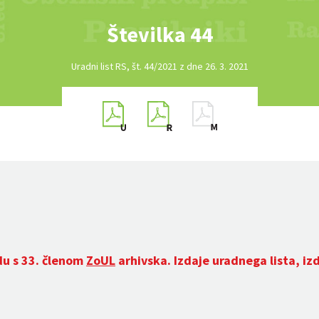
Številka 44
Uradni list RS, št. 44/2021 z dne 26. 3. 2021
du s 33. členom
ZoUL
arhivska. Izdaje uradnega lista, iz