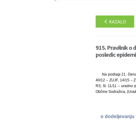
KAZALO
915. Pravilnik o
posledic epidemi
Na podlagi 21. člena
40/12 – ZUJF, 14/15 – Z
RS, št. 11/11 – uradno 
Občine Sodražica, (Uradni
o dodeljevanju 