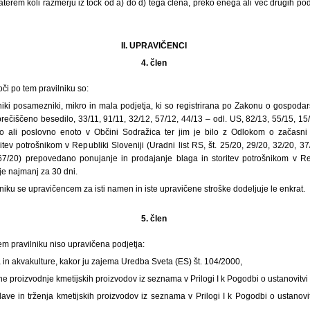
katerem koli razmerju iz točk od a) do d) tega člena, preko enega ali več drugih podj
II. UPRAVIČENCI
4. člen
či po tem pravilniku so:
iki posamezniki, mikro in mala podjetja, ki so registrirana po Zakonu o gospodar
rečiščeno besedilo, 33/11, 91/11, 32/12, 57/12, 44/13 – odl. US, 82/13, 55/15, 15
o ali poslovno enoto v Občini Sodražica ter jim je bilo z Odlokom o začasni
itev potrošnikom v Republiki Sloveniji (Uradni list RS, št. 25/20, 29/20, 32/20, 37
67/20) prepovedano ponujanje in prodajanje blaga in storitev potrošnikom v Rep
 najmanj za 30 dni.
iku se upravičencem za isti namen in iste upravičene stroške dodeljuje le enkrat.
5. člen
m pravilniku niso upravičena podjetja:
va in akvakulture, kakor ju zajema Uredba Sveta (ES) št. 104/2000,
rne proizvodnje kmetijskih proizvodov iz seznama v Prilogi I k Pogodbi o ustanovitv
lave in trženja kmetijskih proizvodov iz seznama v Prilogi I k Pogodbi o ustanov