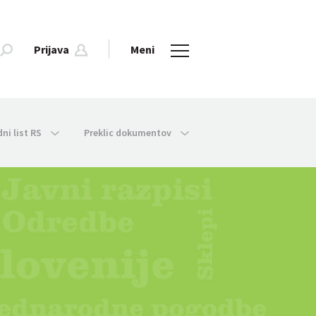
Prijava
Meni
dni list RS
Preklic dokumentov