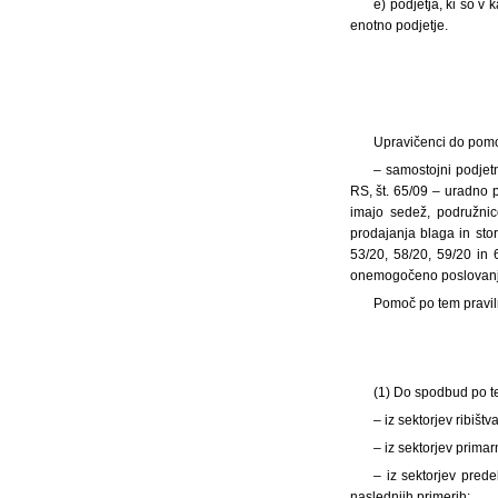
e) podjetja, ki so v 
enotno podjetje.
Upravičenci do pomo
– samostojni podjetn
RS, št. 65/09 – uradno p
imajo sedež, podružnic
prodajanja blaga in stor
53/20, 58/20, 59/20 in 
onemogočeno poslovanje
Pomoč po tem praviln
(1) Do spodbud po te
– iz sektorjev ribišt
– iz sektorjev prima
– iz sektorjev prede
naslednjih primerih: