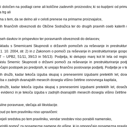
 določen na podlagi cene ali količine zadevnih proizvodov, ki so kupljeni od primar
 trg ali
a s tem, da se delno ali v celoti prenese na primarne proizvajalce,
ih finančnih obveznosti do Občine Sodražica ter do drugih pravnih oseb katerih u
vseh davkov in prispevkov ter poravnanih obveznosti do delavcev,
skladu s Smernicami Skupnosti o državnih pomočeh za reševanje in prestrukturi
 1. 10. 2004, str. 2) in z Zakonom o pomoči za reševanje in prestrukturiranje gos
07 – UPB2, 51/11, 39/13 in 56/13). Podjetja, ki delujejo manj kot tri leta od regist
islu Smernic Skupnosti o državni pomoči za reševanje in prestrukturiranje podj
ečajni postopek po predpisih, ki urejajo finančno poslovanje podjetij. Podjetje je v 
kih družb, kadar tekoča izguba skupaj s prenesenimi izgubami preteklih let, d
guba v zadnjih dvanajstih mesecih dosegla višino četrtine osnovnega kapitala,
družb, kadar tekoča izguba skupaj s prenesenimi izgubami preteklih let, doseže 
evidenci in je tekoča izguba v zadnjih dvanajstih mesecih dosegla višino četrtine k
silne poravnave, stečaja ali likvidacije.
bud po tem pravilniku niso upravičeni:
prejeli sredstva po tem pravilniku, vendar sredstev niso porabili namensko,
 koristili pomoč za posamezne namene do višine, ki jo omogočajo posamezna pravil