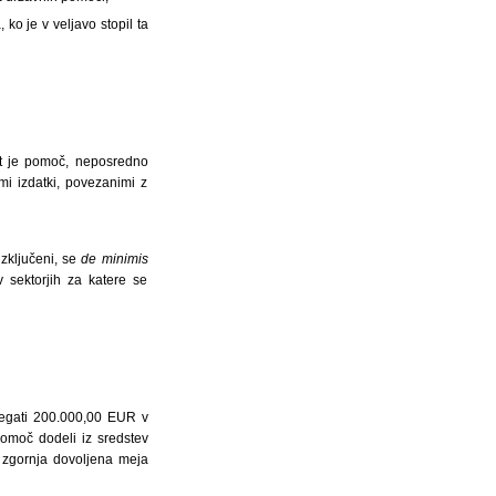
ko je v veljavo stopil ta
ot je pomoč, neposredno
mi izdatki, povezanimi z
 izključeni, se
de minimis
 sektorjih za katere se
egati 200.000,00 EUR v
pomoč dodeli iz sredstev
a zgornja dovoljena meja