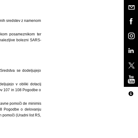
ančnih sredstev z namenom
nikom posameznikom ter
nalezljive bolezni SARS-
Sredstva se dodeljujejo
jujejo v obliki dotacij
ov 107 in 108 Pogodbe o
državne pomoči de minimis
08 Pogodbe o delovanju
h pomoči (Uradni list RS,