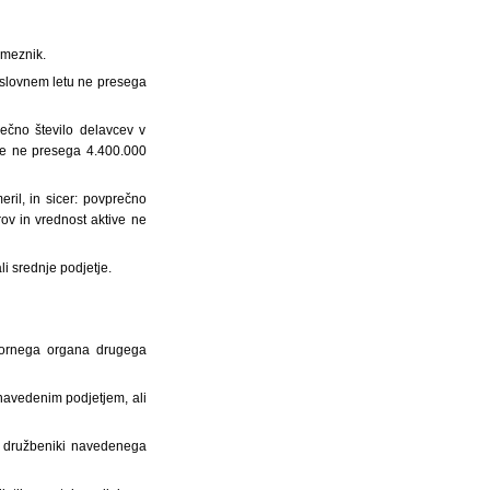
ameznik.
 poslovnem letu ne presega
rečno število delavcev v
ive ne presega 4.400.000
eril, in sicer: povprečno
ov in vrednost aktive ne
li srednje podjetje.
dzornega organa drugega
 navedenim podjetjem, ali
ali družbeniki navedenega