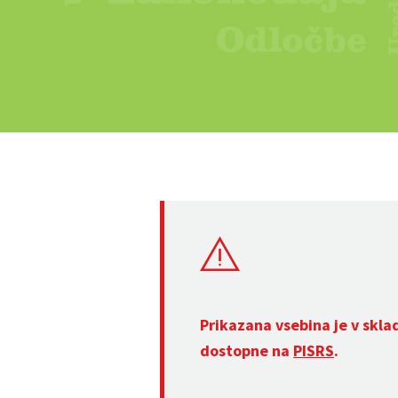
Prikazana vsebina je v skla
dostopne na
PISRS
.