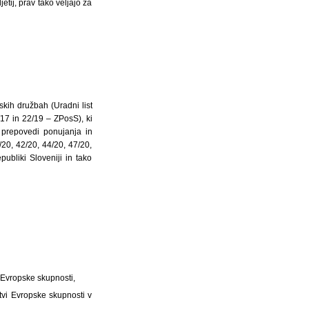
etij, prav tako veljajo za
skih družbah (Uradni list
/17 in 22/19 – ZPosS), ki
 prepovedi ponujanja in
/20, 42/20, 44/20, 47/20,
ubliki Sloveniji in tako
i Evropske skupnosti,
itvi Evropske skupnosti v