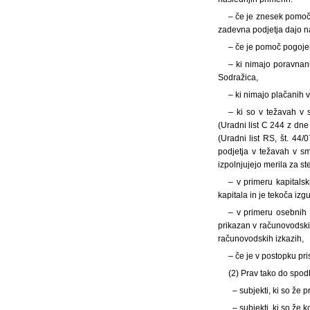
– če je znesek pomoči
zadevna podjetja dajo na
– če je pomoč pogojen
– ki nimajo poravnan
Sodražica,
– ki nimajo plačanih 
– ki so v težavah v 
(Uradni list C 244 z dne
(Uradni list RS, št. 44/
podjetja v težavah v sm
izpolnjujejo merila za st
– v primeru kapitals
kapitala in je tekoča iz
– v primeru osebnih 
prikazan v računovodski 
računovodskih izkazih,
– če je v postopku pri
(2) Prav tako do spod
– subjekti, ki so že 
– subjekti, ki so že