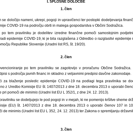
I. SPLOŠNE DOLOČBE
1. člen
m se določijo nameni, ukrepi, pogoji in upravičenci ter postopki dodeljevanja fin
mije COVID-19 na področju obrti in malega gospodarstva v Občini Sodražica.
po tem pravilniku je dodelitev izredne finančne pomoči samostojnim podjet
adi epidemije COVID-19, ki je bila razglašena z Odredbo o razglasitvi epidemije 
čju Republike Slovenije (Uradni list RS, št. 19/20).
2. člen
bvencioniranje po tem pravilniku se zagotovijo v proračunu Občine Sodražica. 
dpisi s področja javnih financ in skladno z veljavnimi predpisi davčne zakonodaje.
i za blaženje posledic epidemije COVID-19 na podlagi tega pravilnika se dodel
adno z Uredbo Komisije EU št. 1407/2013 z dne 18. decembra 2013 o uporabi člen
e pri pomoči
de minimis
(Uradni list EU L 352/1, z dne 24. 12. 2013).
pravilniku se dodeljujejo le pod pogoji in v mejah, ki ne pomenijo kršitve sheme 
isije (EU) št. 1407/2013 z dne 18. decembra 2013 o uporabi členov 107 in 1
i de minimis (Uradni list EU L 352, 24. 12. 2013) ter Zakona o spremljanju državni
3. člen