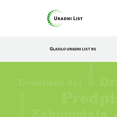
G
LASILO URADNI LIST RS