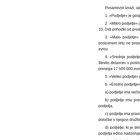
Posamezni izrazi, up
1. »Podjetje« je gos
2. »Mikro podjetje« 
10, čisti prihodki od pr
3. »Malo podjetje« 
poslovnem letu ne prese
evrov.
4. »Srednje podjetje
število delavcev v posl
presega 17.500.000 eur
5. »Veliko podjetje« 
6. »Enotno podjetje«
a) podjetje ima veči
b) podjetje ima pr
podjetja,
c) podjetje ima prav
določbe v njegovi družbe
d) podjetje, ki je d
podjetja edino nadzoruje