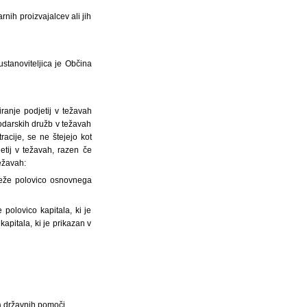
nih proizvajalcev ali jih
stanoviteljica je Občina
ranje podjetij v težavah
podarskih družb v težavah
racije, se ne štejejo kot
etij v težavah, razen če
težavah:
oseže polovico osnovnega
polovico kapitala, ki je
apitala, ki je prikazan v
a državnih pomoči,