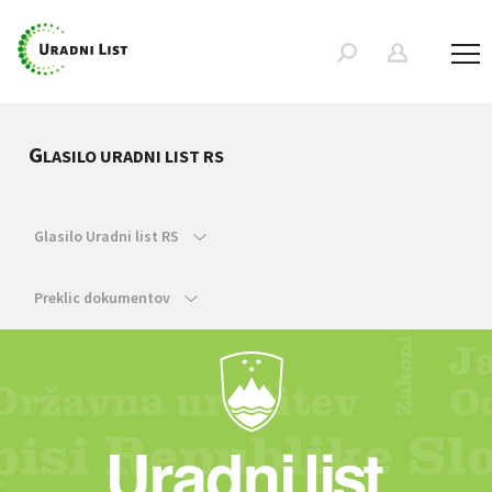
G
LASILO URADNI LIST RS
Glasilo Uradni list RS
Preklic dokumentov