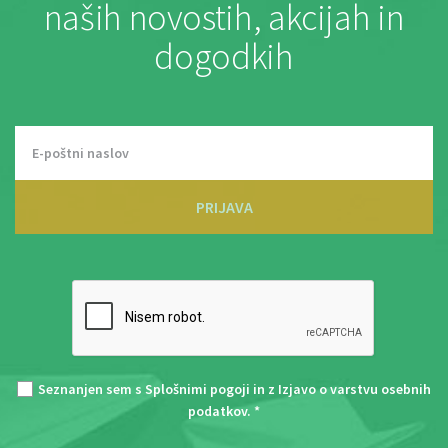
naših novostih, akcijah in
dogodkih
PRIJAVA
Seznanjen sem s
Splošnimi pogoji
in z
Izjavo o varstvu osebnih
podatkov
. *