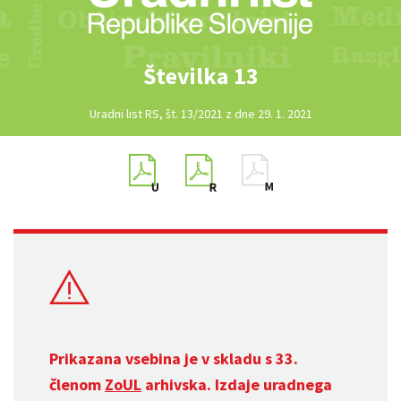
Številka 13
Uradni list RS, št. 13/2021 z dne 29. 1. 2021
Prikazana vsebina je v skladu s 33.
členom
ZoUL
arhivska. Izdaje uradnega