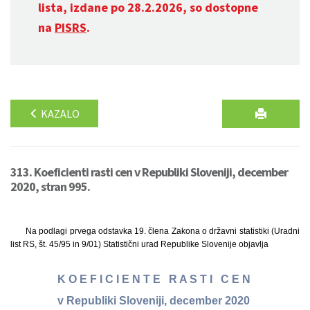
lista, izdane po 28.2.2026, so dostopne
na
PISRS
.
KAZALO
313. Koeficienti rasti cen v Republiki Sloveniji, december
2020, stran 995.
Na podlagi prvega odstavka 19. člena Zakona o državni statistiki (Uradni
list RS, št. 45/95 in 9/01) Statistični urad Republike Slovenije objavlja
K O E F I C I E N T E R A S T I C E N
v Republiki Sloveniji, december 2020