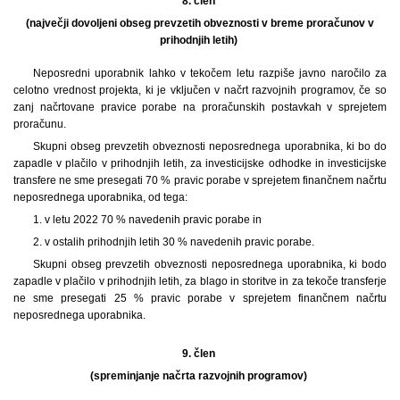
8. člen
(največji dovoljeni obseg prevzetih obveznosti v breme proračunov v
prihodnjih letih)
Neposredni uporabnik lahko v tekočem letu razpiše javno naročilo za
celotno vrednost projekta, ki je vključen v načrt razvojnih programov, če so
zanj načrtovane pravice porabe na proračunskih postavkah v sprejetem
proračunu.
Skupni obseg prevzetih obveznosti neposrednega uporabnika, ki bo do
zapadle v plačilo v prihodnjih letih, za investicijske odhodke in investicijske
transfere ne sme presegati 70 % pravic porabe v sprejetem finančnem načrtu
neposrednega uporabnika, od tega:
1. v letu 2022 70 % navedenih pravic porabe in
2. v ostalih prihodnjih letih 30 % navedenih pravic porabe.
Skupni obseg prevzetih obveznosti neposrednega uporabnika, ki bodo
zapadle v plačilo v prihodnjih letih, za blago in storitve in za tekoče transferje
ne sme presegati 25 % pravic porabe v sprejetem finančnem načrtu
neposrednega uporabnika.
9. člen
(spreminjanje načrta razvojnih programov)