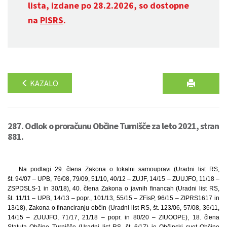
lista, izdane po 28.2.2026, so dostopne
na
PISRS
.
KAZALO
287. Odlok o proračunu Občine Turnišče za leto 2021, stran
881.
Na podlagi 29. člena Zakona o lokalni samoupravi (Uradni list RS,
št. 94/07 – UPB, 76/08, 79/09, 51/10, 40/12 – ZUJF, 14/15 – ZUUJFO, 11/18 –
ZSPDSLS-1 in 30/18), 40. člena Zakona o javnih financah (Uradni list RS,
št. 11/11 – UPB, 14/13 – popr., 101/13, 55/15 – ZFisP, 96/15 – ZIPRS1617 in
13/18), Zakona o financiranju občin (Uradni list RS, št. 123/06, 57/08, 36/11,
14/15 – ZUUJFO, 71/17, 21/18 – popr. in 80/20 – ZIUOOPE), 18. člena