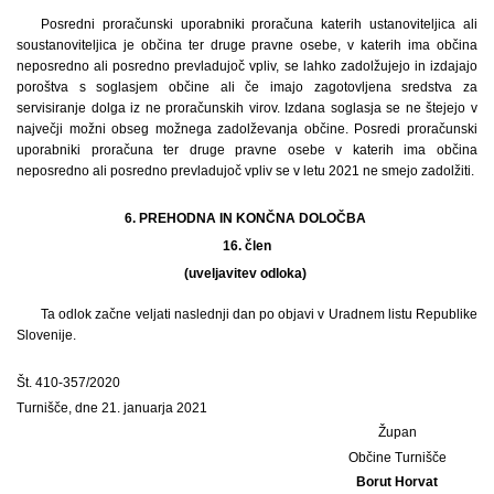
Posredni proračunski uporabniki proračuna katerih ustanoviteljica ali
soustanoviteljica je občina ter druge pravne osebe, v katerih ima občina
neposredno ali posredno prevladujoč vpliv, se lahko zadolžujejo in izdajajo
poroštva s soglasjem občine ali če imajo zagotovljena sredstva za
servisiranje dolga iz ne proračunskih virov. Izdana soglasja se ne štejejo v
največji možni obseg možnega zadolževanja občine. Posredi proračunski
uporabniki proračuna ter druge pravne osebe v katerih ima občina
neposredno ali posredno prevladujoč vpliv se v letu 2021 ne smejo zadolžiti.
6. PREHODNA IN KONČNA DOLOČBA
16.
člen
(uveljavitev odloka)
Ta odlok začne veljati naslednji dan po objavi v Uradnem listu Republike
Slovenije.
Št. 410-357/2020
Turnišče, dne 21. januarja 2021
Župan
Občine Turnišče
Borut Horvat