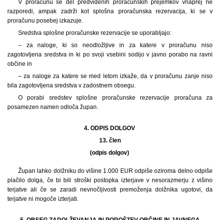
V proračunu se del predvidenih proračunskih prejemkov vnaprej ne
razporedi, ampak zadrži kot splošna proračunska rezervacija, ki se v
proračunu posebej izkazuje.
Sredstva splošne proračunske rezervacije se uporabljajo:
– za naloge, ki so neodložljive in za katere v proračunu niso
zagotovljena sredstva in ki po svoji vsebini sodijo v javno porabo na ravni
občine in
– za naloge za katere se med letom izkaže, da v proračunu zanje niso
bila zagotovljena sredstva v zadostnem obsegu.
O porabi sredstev splošne proračunske rezervacije proračuna za
posamezen namen odloča župan.
4. ODPIS DOLGOV
13.
člen
(odpis dolgov)
Župan lahko dolžniku do višine 1.000 EUR odpiše oziroma delno odpiše
plačilo dolga, če bi bili stroški postopka izterjave v nesorazmerju z višino
terjatve ali če se zaradi nevnočljivosti premoženja dolžnika ugotovi, da
terjatve ni mogoče izterjati.
5. OBSEG ZADOLŽEVANJA IN POROŠTEV OBČINE IN JAVNEGA