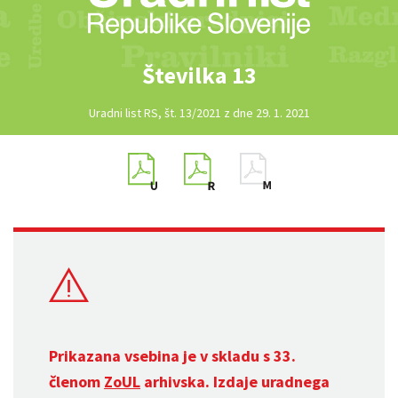
Številka 13
Uradni list RS, št. 13/2021 z dne 29. 1. 2021
Prikazana vsebina je v skladu s 33.
členom
ZoUL
arhivska. Izdaje uradnega