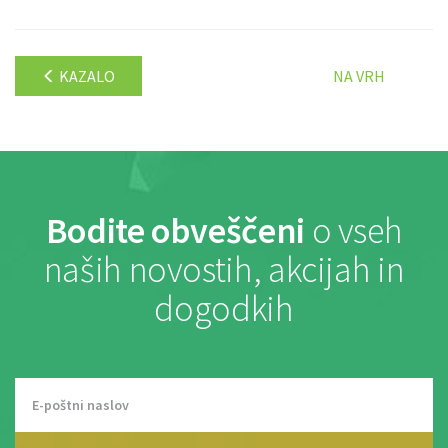
KAZALO
NA VRH
Bodite obveščeni
o vseh
naših novostih, akcijah in
dogodkih