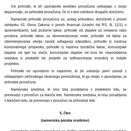
Vsi prihodki, ki jih uporabniki sredstev proračuna ustvarjajo s svojo
dejavnostjo, so prihodek proračuna, če ni s tem odlokom drugače določeno.
Namenski prihodki proračuna so, poleg prihodkov, določenih v prvem
odstavku 43. člena Zakona o javnih financah (Uradni list RS, št. 11/11 s
spremembami), tudi požarne takse, prihodki od dajatve za omejeno rabo
prostora, prihodki takse za obremenjevanje vode, prihodki od takse za
obremenjevanje okolja zaradi odlaganja odpadkov, prihodki iz naslova
komunalnega prispevka, prihodki iz naslova turistične takse, koncesijske
dajatve od iger na srečo, koncesijske dajatve od lova ter neporabljena
sredstva iz preteklih let, prejetih za sofinanciranje investicij in ostalih
projektov.
Prihodki od uporabnin in najemnin, ki jih ustvarijo javni zavodi z
oddajanjem občinskega stvarnega premoženja, ki ga imajo v upravljanju, je
prihodek proračuna.
Namenska sredstva, ki niso bila porabljena v preteklem letu, se
prenesejo v proračun za tekoče leto. Namenska sredstva, ki niso porabljena
v tekočem letu, se prenesejo v proračun za prihodnje leto.
5. člen
(namenska poraba sredstev)