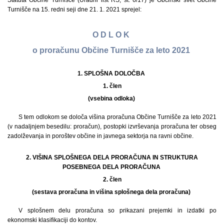
Statuta Občine Turnišče (Uradni list RS, št. 6/17) je Občinski svet Občine
Turnišče na 15. redni seji dne 21. 1. 2021 sprejel:
O D L O K
o proračunu Občine Turnišče za leto 2021
1. SPLOŠNA DOLOČBA
1.
člen
(vsebina odloka)
S tem odlokom se določa višina proračuna Občine Turnišče za leto 2021
(v nadaljnjem besedilu: proračun), postopki izvrševanja proračuna ter obseg
zadolževanja in poroštev občine in javnega sektorja na ravni občine.
2. VIŠINA SPLOŠNEGA DELA PRORAČUNA IN STRUKTURA
POSEBNEGA DELA PRORAČUNA
2.
člen
(sestava proračuna in višina splošnega dela proračuna)
V splošnem delu proračuna so prikazani prejemki in izdatki po
ekonomski klasifikaciji do kontov.