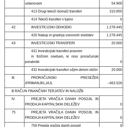
ustanovam
54.900
413 Drugi tekoči domači transferi
310.850
414 Tekoči transferi v tujino
0
42
INVESTICIJSKI ODHODKI
1.278.445
420 Nakup in gradnja osnovnih sredstev
1.278.445
43
INVESTICIJSKI TRANSFERI
20.000
431 Investicijski transferi pravnim
in fizičnim osebam, ki niso proračunski
porabniki
0
432 Investicijski transferi ožjim delom občin
20.000
III.
PRORAČUNSKI PRESEŽEK
(PRIMANJKLJAJ)
–463.526
B RAČUN FINANČNIH TERJATEV IN NALOŽB
IV.
PREJETA VRAČILA DANIH POSOJIL IN
PRODAJA KAPITALSKIH DELEŽEV
0
75
PREJETA VRAČILA DANIH POSOJIL IN
PRODAJA KAPITALSKIH DELEŽEV
0
750 Prejeta vračila danih posojil
0