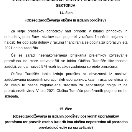
SEKTORJA
14.
člen
(Obseg zadolževanja občine in izdanih poroštev)
Za kritje presežkov odhodkov nad prihodki v bilanci prihodkov in
odhodkov, presežkov izdatkov nad prejemki v računu finančnih terjatev in
naložb, ter odplačila dolgov v računu financiranja se občina za proračun leta
2021 ne bo zadolžila.
Če se zaradi neenakomernega pritekanja prejemkov izvrševanje
proračuna ne more uravnotežiti se lahko Občina Turnišče likvidnostno
zadolži, vendar največ 5 % vseh izdatkov zadnjega sprejete proračuna.
Občina Turnišče lahko izdaja poroštva za obveznosti iz naslova
zadolževanja posrednih proračunskih uporabnikov, katerih ustanoviteljica je,
če imajo te osebe zagotovljena sredstva za servisiranje dolga iz ne
proračunskih virov. V letu 2021 Občina Turnišče poroštvenih pogodb ne bo
sklepala.
15. člen
(obseg zadolževanja in izdanih poroštev posrednih uporabnikov
proračuna ter pravnih oseb v katerih ima občina neposredno ali posredno
prevladujoč vpliv na upravljanje)