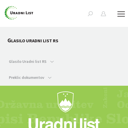
G
LASILO URADNI LIST RS
Glasilo Uradni list RS
Preklic dokumentov