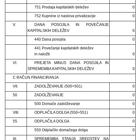
751 Prodaja kapitalskih deležev
0
752 Kupnine iz naslova privatizacije
0
V.
DANA POSOJILA IN POVEČANJE
KAPITALSKIH DELEŽEV
0
440 Dana posojila
0
441 Povečanje kapitalskih deležev
in naložb
0
VI.
PREJETA MINUS DANA POSOJILA IN
SPREMEMBA KAPITALSKIH DELEŽEV
0
C RAČUN FINANCIRANJA
VII.
ZADOLŽEVANJE (500+501)
0
50
ZADOLŽEVANJE
0
500 Domače zadolževanje
0
VIII.
ODPLAČILA DOLGA (550+551)
0
55
ODPLAČILA DOLGA
0
550 Odplačilo domačega dolga
0
IX.
SPREMEMBA STANJA SREDSTEV NA