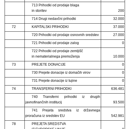
713 Prihodki od prodaje blaga
in storitev
200
714 Drugi nedavčni prihodki
32.000
72
KAPITALSKI PRIHODKI
37.000
720 Prihodki od prodaje osnovnih sredstev
27.000
721 Prihodki od prodaje zalog
0
722 Prihodki od prodaje zemljišč
in nematerialnega premoženja
10.000
73
PREJETE DONACIJE
0
730 Prejete donacije iz domačih virov
0
731 Prejete donacije iz tujine
0
74
TRANSFERNI PRIHODKI
636.481
740 Transferni prihodki iz drugih
javnofinančnih institucij
93.500
741 Prejeta sredstva iz državnega
proračuna iz sredstev EU
542.981
78
PREJETA SREDSTVA