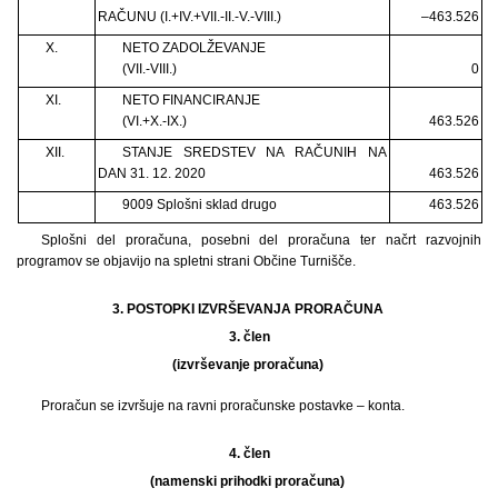
RAČUNU (I.+IV.+VII.-II.-V.-VIII.)
–463.526
X.
NETO ZADOLŽEVANJE
(VII.-VIII.)
0
XI.
NETO FINANCIRANJE
(VI.+X.-IX.)
463.526
XII.
STANJE SREDSTEV NA RAČUNIH NA
DAN 31. 12. 2020
463.526
9009 Splošni sklad drugo
463.526
Splošni del proračuna, posebni del proračuna ter načrt razvojnih
programov se objavijo na spletni strani Občine Turnišče.
3. POSTOPKI IZVRŠEVANJA PRORAČUNA
3.
člen
(izvrševanje proračuna)
Proračun se izvršuje na ravni proračunske postavke – konta.
4.
člen
(namenski prihodki proračuna)