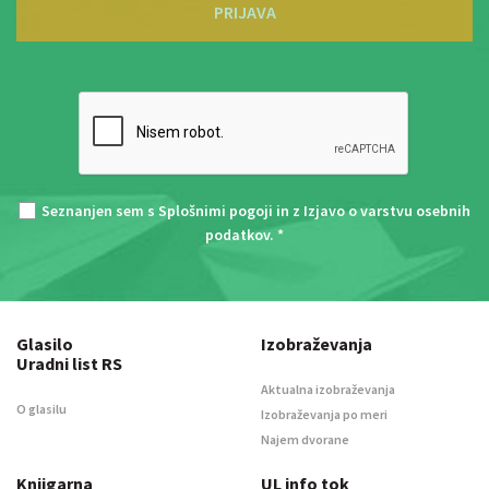
PRIJAVA
Seznanjen sem s
Splošnimi pogoji
in z
Izjavo o varstvu osebnih
podatkov
. *
Glasilo
Izobraževanja
Uradni list RS
Aktualna izobraževanja
O glasilu
Izobraževanja po meri
Najem dvorane
Knjigarna
UL info tok