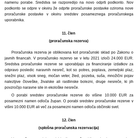
namenu porabe. Sredstva se razporedijo na novo odprti podkonto. Nov
podkonto se odpre v okviru že odprte proračunske postavke oziroma nove
proračunske postavke v okviru sredstev posameznega proračunskega
uporabnika.
11. člen
(proračunska rezerva)
Proračunska rezerva je oblikovana kot proračunski sklad po Zakonu o
javnih financah. V proračunsko rezervo se v letu 2021 izloči 24.000 EUR.
Sredstva proračunske rezerve se uporabljajo za financiranje izdatkov za
odpravo posledic naravnih nesreč, kot so potres, poplava, zemeljski plaz,
snežni plaz, visok sneg, močan veter, žled, pozeba, suša, množični pojav
nalezljive človeške, živalske ali rastlinske bolezni, druge nesreče, ki jih
povzročijo naravne sile in ekološke nesreče.
O porabi sredstev proračunske rezerve do višine 10.000 EUR za
posamezni namen odloča župan. O porabi sredstev proračunske rezerve v
višini 10.000 EUR ali več za posamezni namen odloča občinski svet.
12. člen
(splošna proračunska rezervacija)