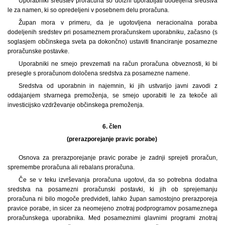
Uporabniki sredstev proračuna so dolžni uporabljati dodeljena sredstva
le za namen, ki so opredeljeni v posebnem delu proračuna.
Župan mora v primeru, da je ugotovljena neracionalna poraba
dodeljenih sredstev pri posameznem proračunskem uporabniku, začasno (s
soglasjem občinskega sveta pa dokončno) ustaviti financiranje posamezne
proračunske postavke.
Uporabniki ne smejo prevzemati na račun proračuna obveznosti, ki bi
presegle s proračunom določena sredstva za posamezne namene.
Sredstva od uporabnin in najemnin, ki jih ustvarijo javni zavodi z
oddajanjem stvarnega premoženja, se smejo uporabiti le za tekoče ali
investicijsko vzdrževanje občinskega premoženja.
6. člen
(prerazporejanje pravic porabe)
Osnova za prerazporejanje pravic porabe je zadnji sprejeti proračun,
spremembe proračuna ali rebalans proračuna.
Če se v teku izvrševanja proračuna ugotovi, da so potrebna dodatna
sredstva na posamezni proračunski postavki, ki jih ob sprejemanju
proračuna ni bilo mogoče predvideti, lahko župan samostojno prerazporeja
pravice porabe, in sicer za neomejeno znotraj podprogramov posameznega
proračunskega uporabnika. Med posameznimi glavnimi programi znotraj