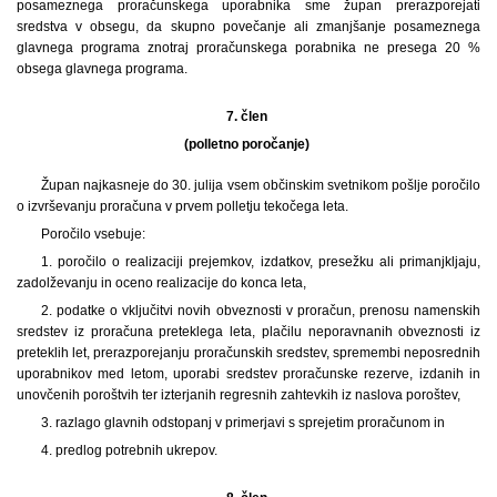
posameznega proračunskega uporabnika sme župan prerazporejati
sredstva v obsegu, da skupno povečanje ali zmanjšanje posameznega
glavnega programa znotraj proračunskega porabnika ne presega 20 %
obsega glavnega programa.
7. člen
(polletno poročanje)
Župan najkasneje do 30. julija vsem občinskim svetnikom pošlje poročilo
o izvrševanju proračuna v prvem polletju tekočega leta.
Poročilo vsebuje:
1. poročilo o realizaciji prejemkov, izdatkov, presežku ali primanjkljaju,
zadolževanju in oceno realizacije do konca leta,
2. podatke o vključitvi novih obveznosti v proračun, prenosu namenskih
sredstev iz proračuna preteklega leta, plačilu neporavnanih obveznosti iz
preteklih let, prerazporejanju proračunskih sredstev, spremembi neposrednih
uporabnikov med letom, uporabi sredstev proračunske rezerve, izdanih in
unovčenih poroštvih ter izterjanih regresnih zahtevkih iz naslova poroštev,
3. razlago glavnih odstopanj v primerjavi s sprejetim proračunom in
4. predlog potrebnih ukrepov.