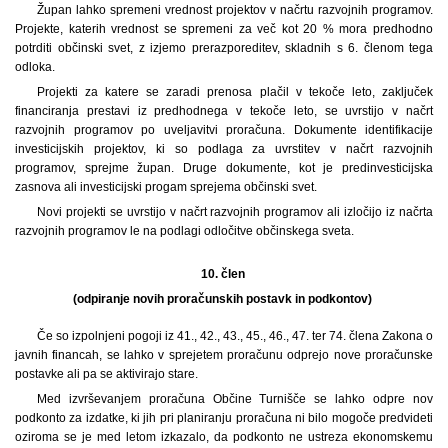
Župan lahko spremeni vrednost projektov v načrtu razvojnih programov.
Projekte, katerih vrednost se spremeni za več kot 20 % mora predhodno
potrditi občinski svet, z izjemo prerazporeditev, skladnih s 6. členom tega
odloka.
Projekti za katere se zaradi prenosa plačil v tekoče leto, zaključek
financiranja prestavi iz predhodnega v tekoče leto, se uvrstijo v načrt
razvojnih programov po uveljavitvi proračuna. Dokumente identifikacije
investicijskih projektov, ki so podlaga za uvrstitev v načrt razvojnih
programov, sprejme župan. Druge dokumente, kot je predinvesticijska
zasnova ali investicijski progam sprejema občinski svet.
Novi projekti se uvrstijo v načrt razvojnih programov ali izločijo iz načrta
razvojnih programov le na podlagi odločitve občinskega sveta.
10. člen
(odpiranje novih proračunskih postavk in podkontov)
Če so izpolnjeni pogoji iz 41., 42., 43., 45., 46., 47. ter 74. člena Zakona o
javnih financah, se lahko v sprejetem proračunu odprejo nove proračunske
postavke ali pa se aktivirajo stare.
Med izvrševanjem proračuna Občine Turnišče se lahko odpre nov
podkonto za izdatke, ki jih pri planiranju proračuna ni bilo mogoče predvideti
oziroma se je med letom izkazalo, da podkonto ne ustreza ekonomskemu