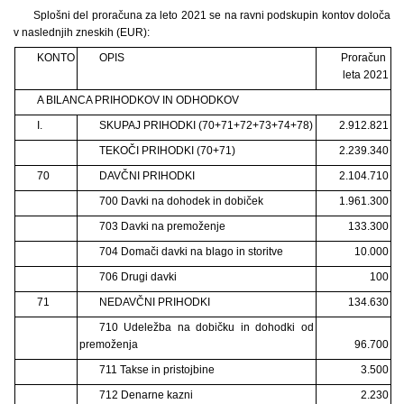
Splošni del proračuna za leto 2021 se na ravni podskupin kontov določa
v naslednjih zneskih (EUR):
KONTO
OPIS
Proračun
leta 2021
A BILANCA PRIHODKOV IN ODHODKOV
I.
SKUPAJ PRIHODKI (70+71+72+73+74+78)
2.912.821
TEKOČI PRIHODKI (70+71)
2.239.340
70
DAVČNI PRIHODKI
2.104.710
700 Davki na dohodek in dobiček
1.961.300
703 Davki na premoženje
133.300
704 Domači davki na blago in storitve
10.000
706 Drugi davki
100
71
NEDAVČNI PRIHODKI
134.630
710 Udeležba na dobičku in dohodki od
premoženja
96.700
711 Takse in pristojbine
3.500
712 Denarne kazni
2.230