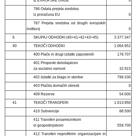
IZ EVROPSKE UNIJE
0
786 Ostala prejeta sredstva
iz proračuna EU
0
787 Prejeta sredstva od drugih evropskih
institucij
0
II.
SKUPAJ ODHODKI (40+41+42+43+45)
3.377.347
40
TEKOČI ODHODKI
1.064.952
400 Plače in drugi izdatki zaposlenih
178.707
401 Prispevki delodajalcev
za socialno varnost
32.915
402 Izdatki za blago in storitve
799.330
403 Plačila domačih obresti
0
409 Rezerve
54.000
41
TEKOČI TRANSFERI
1.013.950
410 Subvencije
88.500
411 Transferi posameznikom
in gospodinjstvom
559.700
412 Transferi neprofitnim organizacijam in