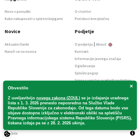
Novo v ponudbi
O storitvi
Kako nakupovati v spletni knjigarni
Preizkusi brezplačno
Novice
Podjetje
|
Aktualni članki
O podjetju
About
Naroči se na novice
Kontakt
Informacije javnega značaja
Oglaševanje
Splošni pogoji
Izjava o varstvu osebnih podatkov
×
E-dražbe
Obvestilo
Z uveljavitvijo
novega zakona (ZOUL)
se je
izdajanje uradnega
lista s 1. 3. 2026 preneslo
neposredno
na Službo Vlade
Republike Slovenije za zakonodajo
. Od tega datuma bodo vse
objave dostopne izključno v elektronski obliki na spletišču
Pravnega informacijskega sistema Republike Slovenije (PISRS),
Uradni list d. o. o. – v likvidaciji / Vse pravice pridržane.
tiskana izdaja pa se z 28. 2. 2026 ukinja.
Pravna obvestila
/
Piškotki
/ Avtorji:
TriTim spletna agencija
v sodelovanju z
2Mobile