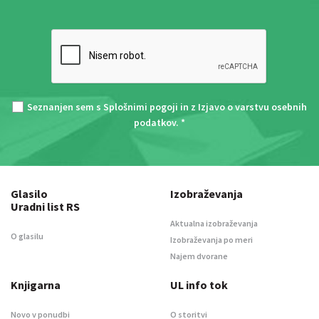
Seznanjen sem s
Splošnimi pogoji
in z
Izjavo o varstvu osebnih
podatkov
. *
Glasilo
Izobraževanja
Uradni list RS
Aktualna izobraževanja
O glasilu
Izobraževanja po meri
Najem dvorane
Knjigarna
UL info tok
Novo v ponudbi
O storitvi