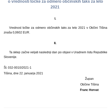
o vrednosti točke za odmero občinskih taks za leto
2021
I.
Vrednost točke za odmero občinskih taks za leto 2021 v Občini Tišina
znaša 0,0602 EUR.
II.
Ta sklep začne veljati naslednji dan po objavi v Uradnem listu Republike
Slovenije.
Št. 032-0010/2021-1
Tišina, dne 22. januarja 2021
Župan
Občine Tišina
Franc Horvat