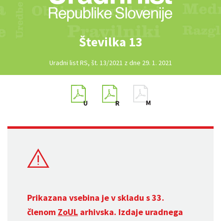
Številka 13
Uradni list RS, št. 13/2021 z dne 29. 1. 2021
Prikazana vsebina je v skladu s 33.
členom
ZoUL
arhivska. Izdaje uradnega