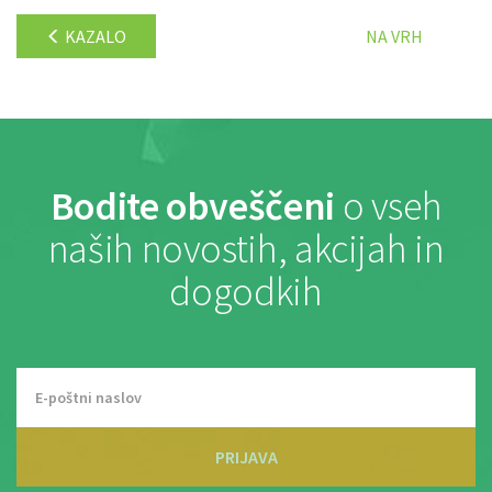
KAZALO
NA VRH
Bodite obveščeni
o vseh
naših novostih, akcijah in
dogodkih
PRIJAVA