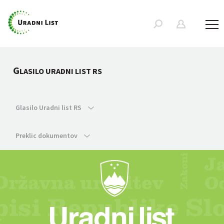
G
LASILO URADNI LIST RS
Glasilo Uradni list RS
Preklic dokumentov