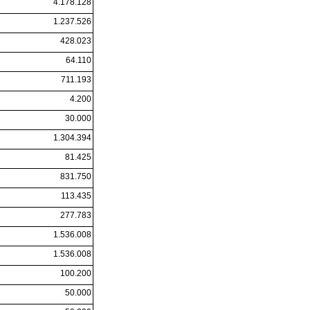
4.178.128
1.237.526
428.023
64.110
711.193
4.200
30.000
1.304.394
81.425
831.750
113.435
277.783
1.536.008
1.536.008
100.200
50.000