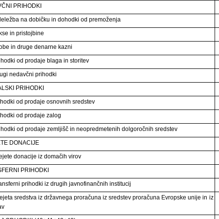
ČNI PRIHODKI
eležba na dobičku in dohodki od premoženja
se in pristojbine
obe in druge denarne kazni
ihodki od prodaje blaga in storitev
ugi nedavčni prihodki
ALSKI PRIHODKI
ihodki od prodaje osnovnih sredstev
ihodki od prodaje zalog
ihodki od prodaje zemljišč in neopredmetenih dolgoročnih sredstev
ETE DONACIJE
ejete donacije iz domačih virov
FERNI PRIHODKI
nsferni prihodki iz drugih javnofinančnih institucij
ejeta sredstva iz državnega proračuna iz sredstev proračuna Evropske unije in iz
av