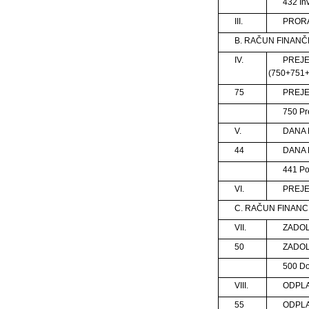
432 In
III.
PRORA
B. RAČUN FINANČ
IV.
PREJ
(750+751+
75
PREJE
750 Pre
V.
DANA 
44
DANA 
441 Po
VI.
PREJE
C. RAČUN FINANC
VII.
ZADOL
50
ZADO
500 D
VIII.
ODPLA
55
ODPL