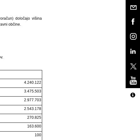
oračun) določajo višina
ravni občine.
v.
4.240.122
3.475.503
2.977.703
2.543.178
270.825
163.600
100