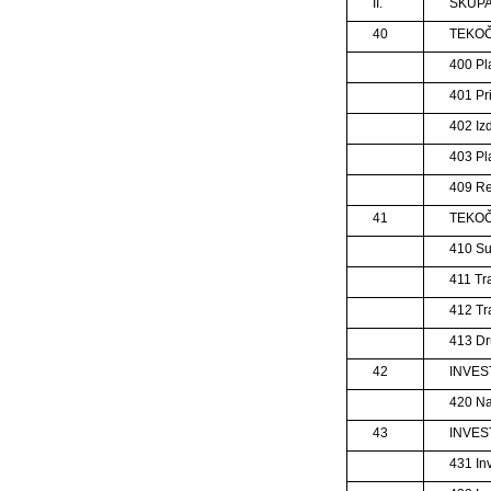
II.
SKUPA
40
TEKO
400 Pl
401 Pr
402 Izd
403 Pl
409 R
41
TEKOČ
410 Su
411 Tr
412 Tr
413 Dr
42
INVES
420 Na
43
INVES
431 Inv