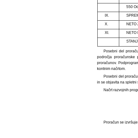
550 Od
IX.
SPREME
X.
NETO Z
XI.
NETO 
STANJ
Posebni del proraču
področja proračunske 
proračunov. Podprogram
kontnim načrtom.
Posebni del proračun
in se objavita na spletni
Načrt razvojnih prog
Proračun se izvršuj