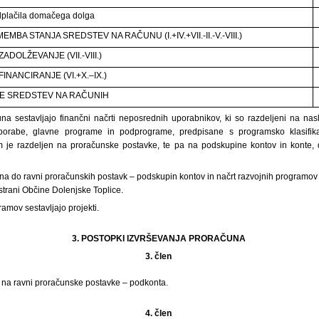
plačila domačega dolga
MBA STANJA SREDSTEV NA RAČUNU (I.+IV.+VII.-II.-V.-VIII.)
ADOLŽEVANJE (VII.-VIII.)
FINANCIRANJE (VI.+X.–IX.)
E SREDSTEV NA RAČUNIH
na sestavljajo finančni načrti neposrednih uporabnikov, ki so razdeljeni na na
porabe, glavne programe in podprograme, predpisane s programsko klasifikac
 je razdeljen na proračunske postavke, te pa na podskupine kontov in konte,
a do ravni proračunskih postavk – podskupin kontov in načrt razvojnih programov 
 strani Občine Dolenjske Toplice.
ramov sestavljajo projekti.
3. POSTOPKI IZVRŠEVANJA PRORAČUNA
3. člen
e na ravni proračunske postavke – podkonta.
4. člen