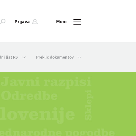
Prijava
Meni
dni list RS
Preklic dokumentov