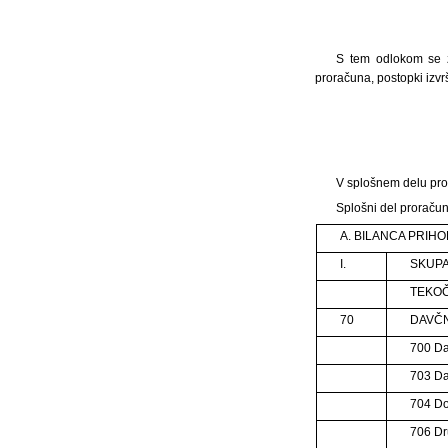
S tem odlokom se z
proračuna, postopki izvr
V splošnem delu pror
Splošni del proračun
A. BILANCA PRIH
I.
SKUPA
TEKOČ
70
DAVČN
700 Da
703 Da
704 Do
706 Dr