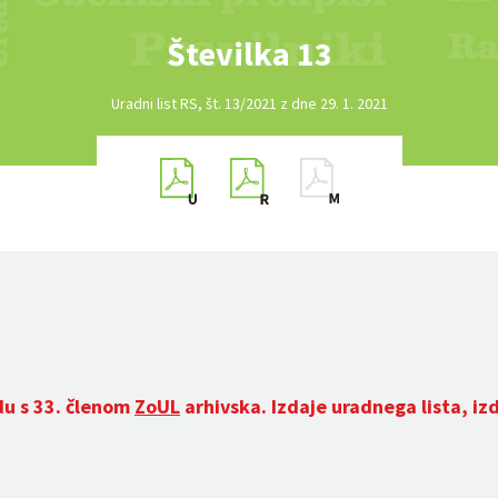
Številka 13
Uradni list RS, št. 13/2021 z dne 29. 1. 2021
du s 33. členom
ZoUL
arhivska. Izdaje uradnega lista, iz