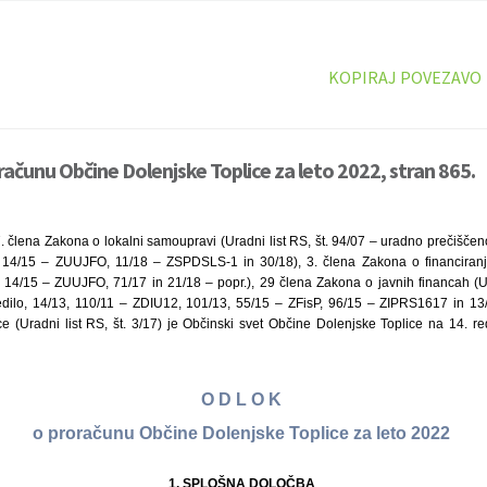
KOPIRAJ POVEZAVO
računu Občine Dolenjske Toplice za leto 2022, stran 865.
. člena Zakona o lokalni samoupravi (Uradni list RS, št. 94/07 – uradno prečiščen
 14/15 – ZUUJFO, 11/18 – ZSPDSLS-1 in 30/18), 3. člena Zakona o financiranju
, 14/15 – ZUUJFO, 71/17 in 21/18 – popr.), 29 člena Zakona o javnih financah (Ur
dilo, 14/13, 110/11 – ZDIU12, 101/13, 55/15 – ZFisP, 96/15 – ZIPRS1617 in 13/1
e (Uradni list RS, št. 3/17) je Občinski svet Občine Dolenjske Toplice na 14. re
O D L O K
o proračunu Občine Dolenjske Toplice za leto 2022
1. SPLOŠNA DOLOČBA