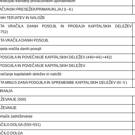
vesticijski transferji proračunskim uporabnikom
ČUNSKI PRESEŽEK/PRIMANJKLJAJ (I.–II.)
NIH TERJATEV IN NALOŽB
ETA VRAČILA DANIH POSOJIL IN PRODAJA KAPITALSKIH DELEŽEV
752)
TA VRAČILA DANIH POSOJIL
jeta vračila danih posojil
POSOJILA IN POVEČANJE KAPITALSKIH DELEŽEV (440+441+442)
POSOJILA IN POVEČANJE KAPITALSKIH DELEŽEV
večanje kapitalskih deležev in naložb
TA MINUS DANA POSOJILA IN SPREMEMBE KAPITALSKIH DELEŽEV (IV.-V.)
IRANJA
ŽEVANJE (500)
LŽEVANJE
omače zadolževanje
ČILO DOLGA (550+551)
AČILO DOLGA