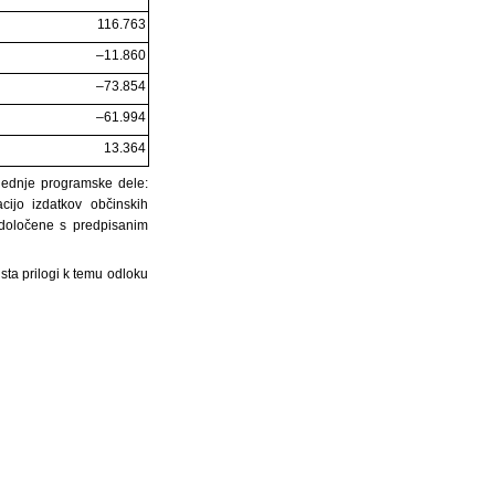
116.763
–11.860
–73.854
–61.994
13.364
slednje programske dele:
ijo izdatkov občinskih
 določene s predpisanim
sta prilogi k temu odloku