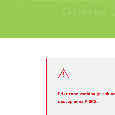
Prikazana vsebina je v skla
dostopne na
PISRS
.