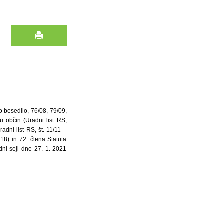
o besedilo, 76/08, 79/09,
 občin (Uradni list RS,
adni list RS, št. 11/11 –
8) in 72. člena Statuta
dni seji dne 27. 1. 2021