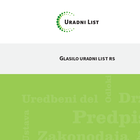
G
LASILO URADNI LIST RS