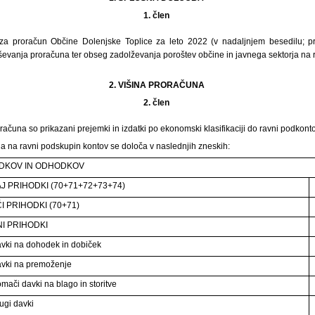
1. člen
a proračun Občine Dolenjske Toplice za leto 2022 (v nadaljnjem besedilu; pr
ševanja proračuna ter obseg zadolževanja poroštev občine in javnega sektorja na 
2. VIŠINA PRORAČUNA
2. člen
ačuna so prikazani prejemki in izdatki po ekonomski klasifikaciji do ravni podkonto
a na ravni podskupin kontov se določa v naslednjih zneskih:
ODKOV IN ODHODKOV
J PRIHODKI (70+71+72+73+74)
I PRIHODKI (70+71)
I PRIHODKI
vki na dohodek in dobiček
vki na premoženje
mači davki na blago in storitve
ugi davki