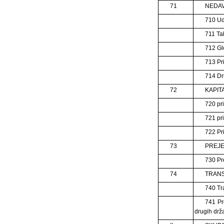
71
NEDAV
710 Ud
711 Tak
712 Gl
713 Pr
714 Dr
72
KAPIT
720 pr
721 pr
722 Pr
73
PREJ
730 Pr
74
TRANS
740 Tra
741 Pr
drugih drž