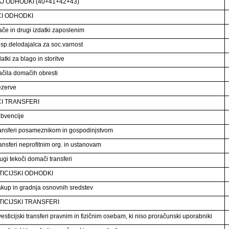
J ODHODKI (40+41+42+43)
ČI ODHODKI
ače in drugi izdatki zaposlenim
isp.delodajalca za soc.varnost
atki za blago in storitve
ačila domačih obresti
ezerve
I TRANSFERI
bvencije
ansferi posameznikom in gospodinjstvom
ansferi neprofitnim org. in ustanovam
ugi tekoči domači transferi
TICIJSKI ODHODKI
kup in gradnja osnovnih sredstev
TICIJSKI TRANSFERI
esticijski transferi pravnim in fizičnim osebam, ki niso proračunski uporabniki