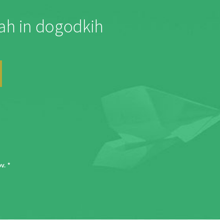
jah in dogodkih
ov
. *