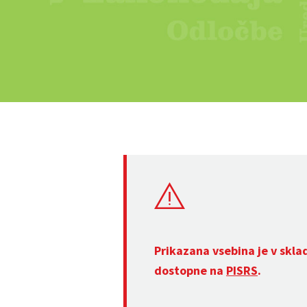
Prikazana vsebina je v skla
dostopne na
PISRS
.