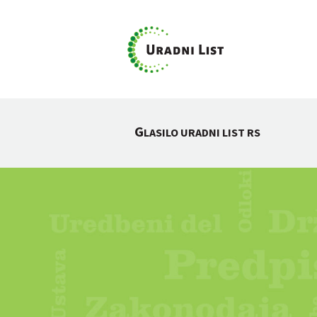
G
LASILO URADNI LIST RS