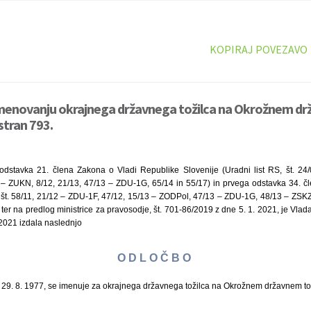
KOPIRAJ POVEZAVO
imenovanju okrajnega državnega tožilca na Okrožnem dr
stran 793.
odstavka 21. člena Zakona o Vladi Republike Slovenije (Uradni list RS, št. 24
0 – ZUKN, 8/12, 21/13, 47/13 – ZDU-1G, 65/14 in 55/17) in prvega odstavka 34. 
RS, št. 58/11, 21/12 – ZDU-1F, 47/12, 15/13 – ZODPol, 47/13 – ZDU-1G, 48/13 – ZS
ter na predlog ministrice za pravosodje, št. 701-86/2019 z dne 5. 1. 2021, je Vla
. 2021 izdala naslednjo
O D L O Č B O
 29. 8. 1977, se imenuje za okrajnega državnega tožilca na Okrožnem državnem tož