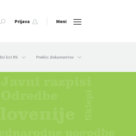
Prijava
Meni
dni list RS
Preklic dokumentov