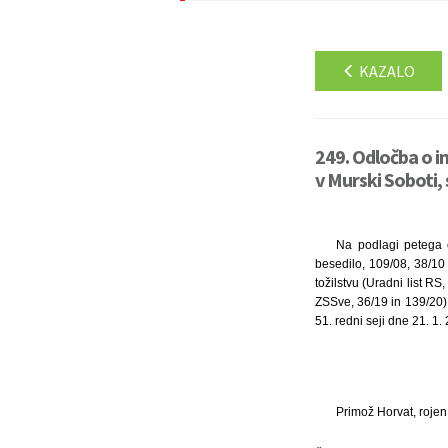
KAZALO
249. Odločba o 
v Murski Soboti, 
Na podlagi petega 
besedilo, 109/08, 38/1
tožilstvu (Uradni list 
ZSSve, 36/19 in 139/20) 
51. redni seji dne 21. 1
Primož Horvat, rojen