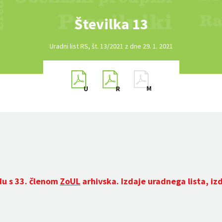
Številka 13
Uradni list RS, št. 13/2021 z dne 29. 1. 2021
du s 33. členom
ZoUL
arhivska. Izdaje uradnega lista, iz