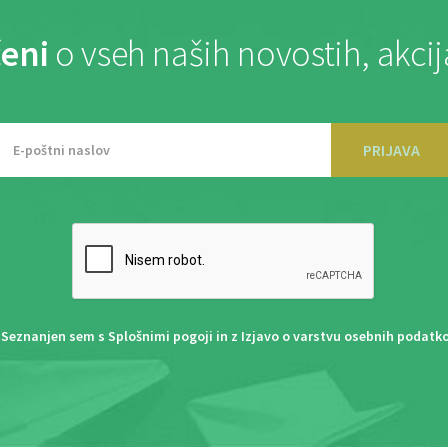
eni
o vseh naših novostih, akci
PRIJAVA
Seznanjen sem s
Splošnimi pogoji
in z
Izjavo o varstvu osebnih podatk