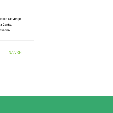
blike Slovenije
ez Janša
dsednik
NA VRH