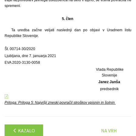
spremeni.
5. člen
Ta uredba začne veljati naslednji dan po objavi v Uradnem listu
Republike Slovenije.
Št. 00714-30/2020
Ljubljana, dne 7. januarja 2021
EVA 2020-3130-0058
Vlada Republike
Slovenije
Janez Janša
predsednik
Priloga: Priloga 5: Najvišji zneski povračil stroškov vpisnin in šolnin
KAZALO
NA VRH