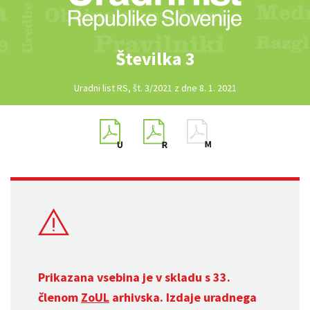
Številka 3
Uradni list RS, št. 3/2021 z dne 8. 1. 2021
Prikazana vsebina je v skladu s 33.
členom
ZoUL
arhivska. Izdaje uradnega