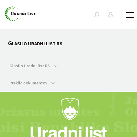
G
LASILO URADNI LIST RS
Glasilo Uradni list RS
Preklic dokumentov