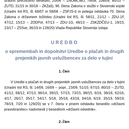
uradno prečiščeno besedilo, 20/06 – ZNOMCMO, 76/08, 108/09, 80/10 –
ZUTD, 31/15 in 30/18 – ZKZaš), 96. člena Zakona o službi v Slovenski vojski
(Uradni list RS, št. 68/07 in 58/08 – ZSPJS-I) in petega odstavka 70. člena
Zakona o državnem tožilstvu (Uradni list RS, št. 58/11, 21/12 – ZDU-1F,
47/12, 15/13 – ZODPol, 47/13 – ZDU-1G, 48/13 – ZSKZDČEU-1, 19/15,
23/17 – ZSSve, 36/19 in 139/20) Vlada Republike Slovenije izdaja
U R E D B O
o spremembah in dopolnitvi Uredbe o plačah in drugih
prejemkih javnih uslužbencev za delo v tujini
1. člen
V Uredbi o plačah in drugih prejemkih javnih uslužbencev za delo v tujini
(Uradni list RS, št. 14/09, 16/09 – popr., 23/09, 51/10, 67/10, 80/10 – ZUTD,
41/12, 68/12, 47/13, 96/14, 39/15, 57/15, 73/15, 98/15, 6/16, 38/16, 62/16,
4/17, 26/17, 35/17, 54/17, 5/18, 35/18, 43/18, 64/18, 6/19, 35/19, 59/19,
78/19, 7/20 in 129/20) se v 7. členu v prvem odstavku besedilo »državni
pravobranilec« nadomesti z besedilom »državni odvetnik«.
2. člen