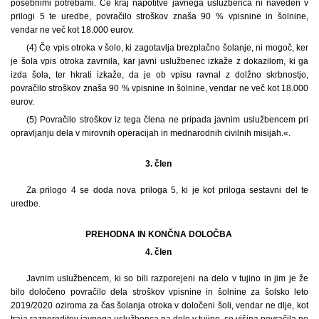
posebnimi potrebami. Če kraj napotitve javnega uslužbenca ni naveden v
prilogi 5 te uredbe, povračilo stroškov znaša 90 % vpisnine in šolnine,
vendar ne več kot 18.000 eurov.
(4) Če vpis otroka v šolo, ki zagotavlja brezplačno šolanje, ni mogoč, ker
je šola vpis otroka zavrnila, kar javni uslužbenec izkaže z dokazilom, ki ga
izda šola, ter hkrati izkaže, da je ob vpisu ravnal z dolžno skrbnostjo,
povračilo stroškov znaša 90 % vpisnine in šolnine, vendar ne več kot 18.000
eurov.
(5) Povračilo stroškov iz tega člena ne pripada javnim uslužbencem pri
opravljanju dela v mirovnih operacijah in mednarodnih civilnih misijah.«.
3. člen
Za prilogo 4 se doda nova priloga 5, ki je kot priloga sestavni del te
uredbe.
PREHODNA IN KONČNA DOLOČBA
4. člen
Javnim uslužbencem, ki so bili razporejeni na delo v tujino in jim je že
bilo določeno povračilo dela stroškov vpisnine in šolnine za šolsko leto
2019/2020 oziroma za čas šolanja otroka v določeni šoli, vendar ne dlje, kot
traja razporeditev javnega uslužbenca na delo v tujino, se višina povračila ne