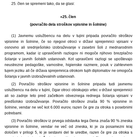
25. člen se spremeni tako, da se glasi:
»25. člen
(povračilo dela stroškov vpisnine in šolnine)
(1) Javnemu uslužbencu na delu v tujini pripada povračilo stroškov
vpisnine in šolnine, če so njegovi otroci v državi sprejemnici vpisani v
osnovno ali srednješolsko izobraževanje v zasebni šoli z mednarodnim
programom, kadar iz upravičenih razlogov ni mogoče njihovo brezplačno
šolanje v javnih šolskih ustanovah. Kot upravičeni razlogi se upoštevajo
neustrezne pedagoške, varnostne, higienske razmere, pouk v zahtevnem
tujem jeziku ali če država sprejemnica otrokom tujih diplomatov ne omogoča
šolanja v javnih izobraževalnih ustanovah.
(2) Povračilo stroškov vpisnine in šolnine pripada tudi javnemu
uslužbencu na delu v tujini, čigar otroci obiskujejo vrtec v državi sprejemnici
ali so zadnje leto pred začetkom obveznega rednega šolanja vpisani v
predšolsko izobraževanje. Povračilo stroškov znaša 90 % vpisnine in
šolnine, vendar ne več kot 6.000 eurov, razen če gre za otroka s posebnimi
potrebami.
(3) Povračilo stroškov iz prvega odstavka tega člena znaša 90 % zneska
vpisnine in šolnine, vendar ne več od zneska, ki je za posamezni kraj
določen v prilogi 5, ki je sestavni del te uredbe, razen če gre za otroka s