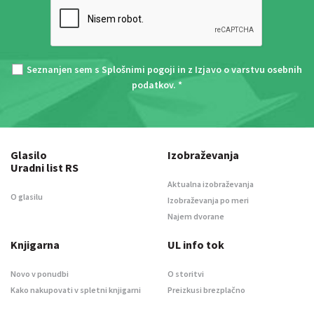
Seznanjen sem s
Splošnimi pogoji
in z
Izjavo o varstvu osebnih
podatkov
. *
Glasilo
Izobraževanja
Uradni list RS
Aktualna izobraževanja
O glasilu
Izobraževanja po meri
Najem dvorane
Knjigarna
UL info tok
Novo v ponudbi
O storitvi
Kako nakupovati v spletni knjigarni
Preizkusi brezplačno