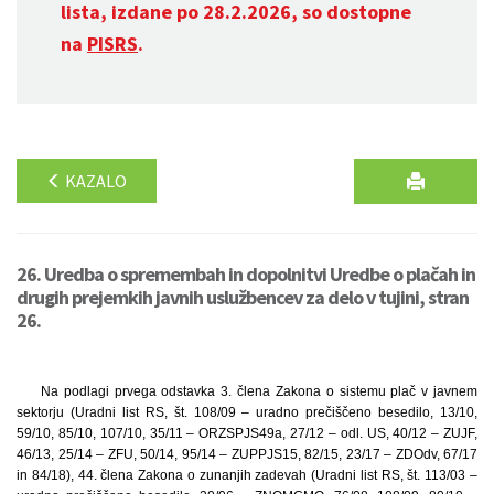
lista, izdane po 28.2.2026, so dostopne
na
PISRS
.
KAZALO
26. Uredba o spremembah in dopolnitvi Uredbe o plačah in
drugih prejemkih javnih uslužbencev za delo v tujini, stran
26.
Na podlagi prvega odstavka 3. člena Zakona o sistemu plač v javnem
sektorju (Uradni list RS, št. 108/09 – uradno prečiščeno besedilo, 13/10,
59/10, 85/10, 107/10, 35/11 – ORZSPJS49a, 27/12 – odl. US, 40/12 – ZUJF,
46/13, 25/14 – ZFU, 50/14, 95/14 – ZUPPJS15, 82/15, 23/17 – ZDOdv, 67/17
in 84/18), 44. člena Zakona o zunanjih zadevah (Uradni list RS, št. 113/03 –