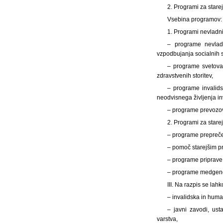
2. Programi za stare
Vsebina programov:
1. Programi nevladni
– programe nevladn
vzpodbujanja socialnih st
– programe svetovan
zdravstvenih storitev,
– programe invalids
neodvisnega življenja in
– programe prevozov 
2. Programi za stare
– programe prepreče
– pomoč starejšim pr
– programe priprave 
– programe medgene
III. Na razpis se lahk
– invalidska in human
– javni zavodi, ust
varstva,