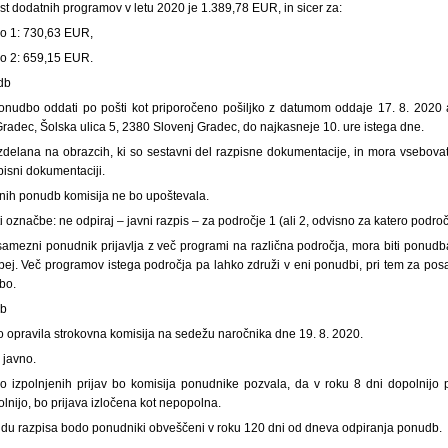
st dodatnih programov v letu 2020 je 1.389,78 EUR, in sicer za:
o 1: 730,63 EUR,
o 2: 659,15 EUR.
udb
nudbo oddati po pošti kot priporočeno pošiljko z datumom oddaje 17. 8. 2020 a
radec, Šolska ulica 5, 2380 Slovenj Gradec, do najkasneje 10. ure istega dne.
zdelana na obrazcih, ki so sestavni del razpisne dokumentacije, in mora vsebovat
isni dokumentaciji.
ih ponudb komisija ne bo upoštevala.
ti označbe: ne odpiraj – javni razpis – za področje 1 (ali 2, odvisno za katero podr
samezni ponudnik prijavlja z več programi na različna področja, mora biti ponudba
ej. Več programov istega področja pa lahko združi v eni ponudbi, pri tem za po
bo.
db
 opravila strokovna komisija na sedežu naročnika dne 19. 8. 2020.
 javno.
 izpolnjenih prijav bo komisija ponudnike pozvala, da v roku 8 dni dopolnijo p
lnijo, bo prijava izločena kot nepopolna.
o izidu razpisa bodo ponudniki obveščeni v roku 120 dni od dneva odpiranja ponudb.