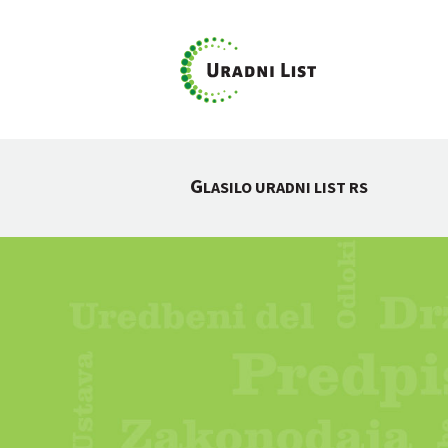
G
LASILO URADNI LIST RS