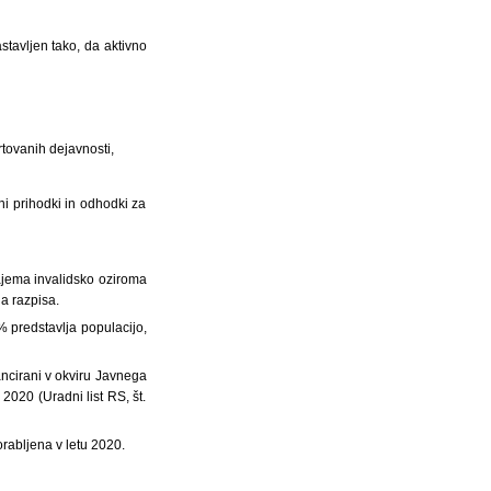
stavljen tako, da aktivno
rtovanih dejavnosti,
dni prihodki in odhodki za
zajema invalidsko oziroma
ga razpisa.
 % predstavlja populacijo,
nancirani v okviru Javnega
2020 (Uradni list RS, št.
orabljena v letu 2020.