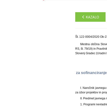
KAZALO
Št. 122-0004/2020 Ob-2
Mestna občina Slove
RS, št. 79/19) in Praviln
Slovenj Gradec (Uradni li
za sofinanciranj
I. Naročnik javnega 
za izbor projektov in pr
II. Predmet javnega 
1. Programi nevladni