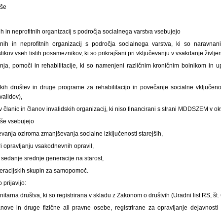
jše
h in neprofitnih organizacij s področja socialnega varstva vsebujejo
ih in neprofitnih organizacij s področja socialnega varstva, ki so naravnan
ikov vseh tistih posameznikov, ki so prikrajšani pri vključevanju v vsakdanje življen
ja, pomoči in rehabilitacije, ki so namenjeni različnim kroničnim bolnikom in
kih društev in druge programe za rehabilitacijo in povečanje socialne vključeno
validov),
članic in članov invalidskih organizacij, ki niso financirani s strani MDDSZEM v o
jše vsebujejo
vanja oziroma zmanjševanja socialne izključenosti starejših,
i opravljanju vsakodnevnih opravil,
sedanje srednje generacije na starost,
racijskih skupin za samopomoč.
o prijavijo:
itarna društva, ki so registrirana v skladu z Zakonom o društvih (Uradni list RS, št
anove in druge fizične ali pravne osebe, registrirane za opravljanje dejavnost