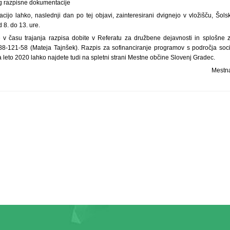
vig razpisne dokumentacije
ijo lahko, naslednji dan po tej objavi, zainteresirani dvignejo v vložišču, Šols
 8. do 13. ure.
 v času trajanja razpisa dobite v Referatu za družbene dejavnosti in splošne 
/88-121-58 (Mateja Tajnšek). Razpis za sofinanciranje programov s področja soc
 leto 2020 lahko najdete tudi na spletni strani Mestne občine Slovenj Gradec.
Mestna