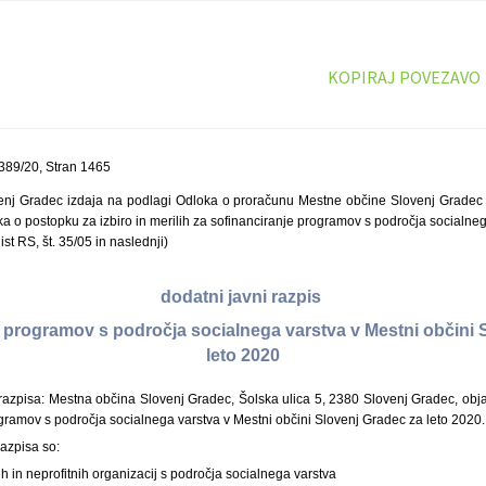
KOPIRAJ POVEZAVO
389/20, Stran 1465
nj Gradec izdaja na podlagi Odloka o proračunu Mestne občine Slovenj Gradec z
ika o postopku za izbiro in merilih za sofinanciranje programov s področja socialne
st RS, št. 35/05 in naslednji)
dodatni javni razpis
e programov s področja socialnega varstva v Mestni občini 
leto 2020
razpisa: Mestna občina Slovenj Gradec, Šolska ulica 5, 2380 Slovenj Gradec, obja
ogramov s področja socialnega varstva v Mestni občini Slovenj Gradec za leto 2020.
razpisa so:
h in neprofitnih organizacij s področja socialnega varstva