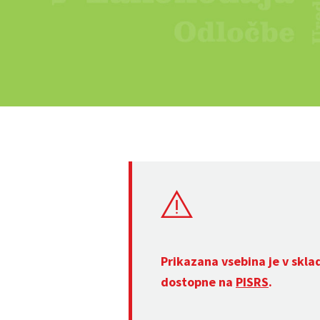
Prikazana vsebina je v skla
dostopne na
PISRS
.