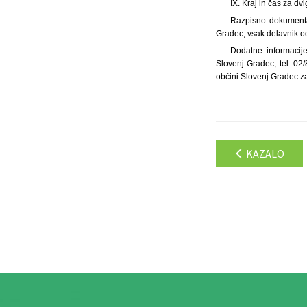
IX. Kraj in čas za d
Razpisno dokumentac
Gradec, vsak delavnik od
Dodatne informacije
Slovenj Gradec, tel. 02
občini Slovenj Gradec za
KAZALO