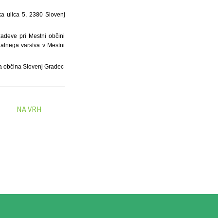
ka ulica 5, 2380 Slovenj
zadeve pri Mestni občini
ialnega varstva v Mestni
 občina Slovenj Gradec
NA VRH