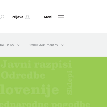
Prijava
Meni
dni list RS
Preklic dokumentov