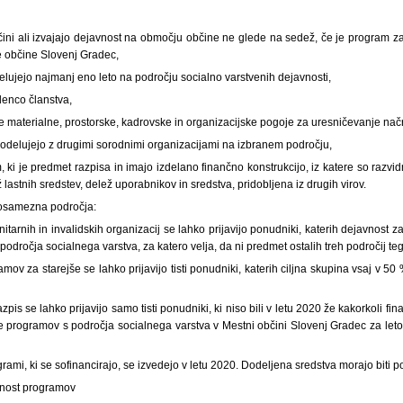
ini ali izvajajo dejavnost na območju občine ne glede na sedež, če je program za
 občine Slovenj Gradec,
 delujejo najmanj eno leto na področju socialno varstvenih dejavnosti,
denco članstva,
e materialne, prostorske, kadrovske in organizacijske pogoje za uresničevanje nač
sodelujejo z drugimi sorodnimi organizacijami na izbranem področju,
m, ki je predmet razpisa in imajo izdelano finančno konstrukcijo, iz katere so razvi
lastnih sredstev, delež uporabnikov in sredstva, pridobljena iz drugih virov.
posamezna področja:
tarnih in invalidskih organizacij se lahko prijavijo ponudniki, katerih dejavnost 
področja socialnega varstva, za katero velja, da ni predmet ostalih treh področij te
mov za starejše se lahko prijavijo tisti ponudniki, katerih ciljna skupina vsaj v 50
zpis se lahko prijavijo samo tisti ponudniki, ki niso bili v letu 2020 že kakorkoli fi
e programov s področja socialnega varstva v Mestni občini Slovenj Gradec za leto 
rami, ki se sofinancirajo, se izvedejo v letu 2020. Dodeljena sredstva morajo biti p
ednost programov