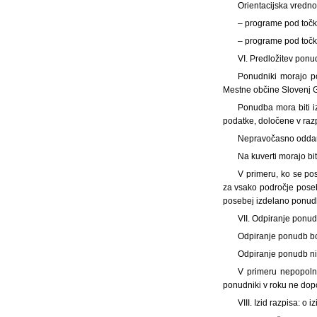
Orientacijska vredno
– programe pod točk
– programe pod točk
VI. Predložitev pon
Ponudniki morajo po
Mestne občine Slovenj G
Ponudba mora biti i
podatke, določene v razp
Nepravočasno oddan
Na kuverti morajo bi
V primeru, ko se po
za vsako področje poseb
posebej izdelano ponud
VII. Odpiranje ponu
Odpiranje ponudb bo
Odpiranje ponudb ni
V primeru nepopolno
ponudniki v roku ne dopo
VIII. Izid razpisa: 