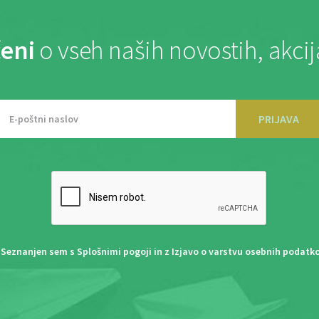
eni
o vseh naših novostih, akci
PRIJAVA
Seznanjen sem s
Splošnimi pogoji
in z
Izjavo o varstvu osebnih podatk