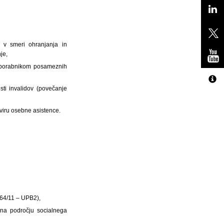
i v smeri ohranjanja in
je,
 uporabnikom posameznih
sti invalidov (povečanje
kviru osebne asistence.
. 64/11 – UPB2),
i na področju socialnega