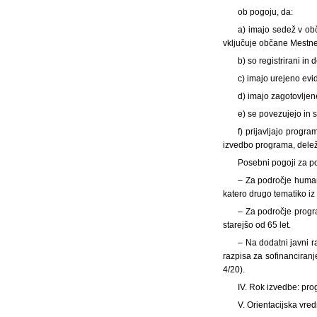
ob pogoju, da:
a) imajo sedež v obč
vključuje občane Mestne
b) so registrirani in
c) imajo urejeno evi
d) imajo zagotovljen
e) se povezujejo in 
f) prijavljajo progra
izvedbo programa, delež 
Posebni pogoji za 
– Za področje humani
katero drugo tematiko iz 
– Za področje progra
starejšo od 65 let.
– Na dodatni javni ra
razpisa za sofinanciranj
4/20).
IV. Rok izvedbe: prog
V. Orientacijska vr