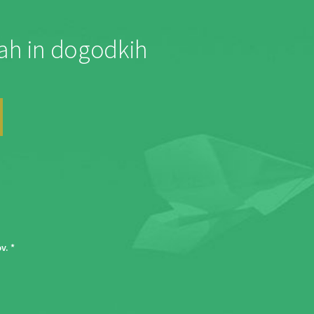
jah in dogodkih
ov
. *