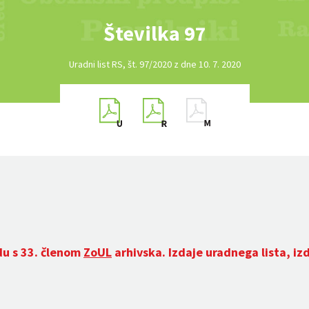
Številka 97
Uradni list RS, št. 97/2020 z dne 10. 7. 2020
du s 33. členom
ZoUL
arhivska. Izdaje uradnega lista, iz