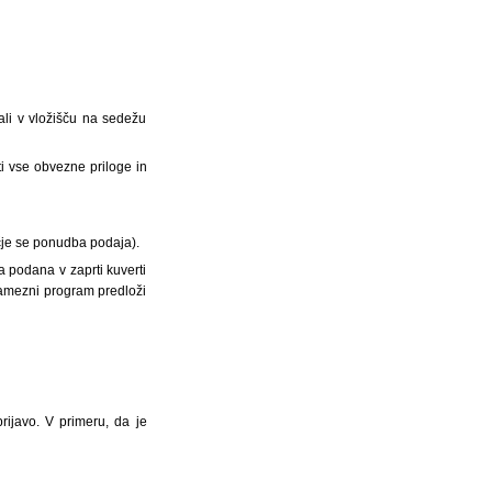
li v vložišču na sedežu
i vse obvezne priloge in
očje se ponudba podaja).
 podana v zaprti kuverti
samezni program predloži
rijavo. V primeru, da je