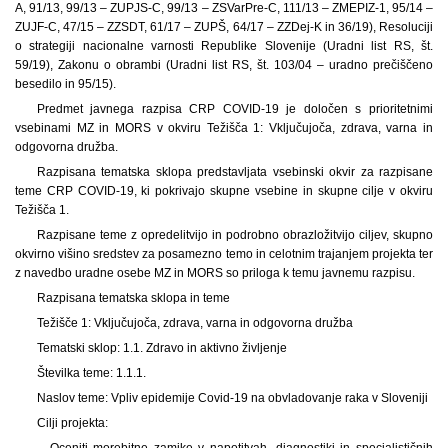
A, 91/13, 99/13 – ZUPJS-C, 99/13 – ZSVarPre-C, 111/13 – ZMEPIZ-1, 95/14 –
ZUJF-C, 47/15 – ZZSDT, 61/17 – ZUPŠ, 64/17 – ZZDej-K in 36/19), Resoluciji
o strategiji nacionalne varnosti Republike Slovenije (Uradni list RS, št.
59/19), Zakonu o obrambi (Uradni list RS, št. 103/04 – uradno prečiščeno
besedilo in 95/15).
Predmet javnega razpisa CRP COVID-19 je določen s prioritetnimi
vsebinami MZ in MORS v okviru Težišča 1: Vključujoča, zdrava, varna in
odgovorna družba.
Razpisana tematska sklopa predstavljata vsebinski okvir za razpisane
teme CRP COVID-19, ki pokrivajo skupne vsebine in skupne cilje v okviru
Težišča 1.
Razpisane teme z opredelitvijo in podrobno obrazložitvijo ciljev, skupno
okvirno višino sredstev za posamezno temo in celotnim trajanjem projekta ter
z navedbo uradne osebe MZ in MORS so priloga k temu javnemu razpisu.
Razpisana tematska sklopa in teme
Težišče 1: Vključujoča, zdrava, varna in odgovorna družba
Tematski sklop: 1.1. Zdravo in aktivno življenje
Številka teme: 1.1.1.
Naslov teme: Vpliv epidemije Covid-19 na obvladovanje raka v Sloveniji
Cilji projekta:
– Oceniti morebitne zamike v napotitvah, diagnostiki in specialističnih