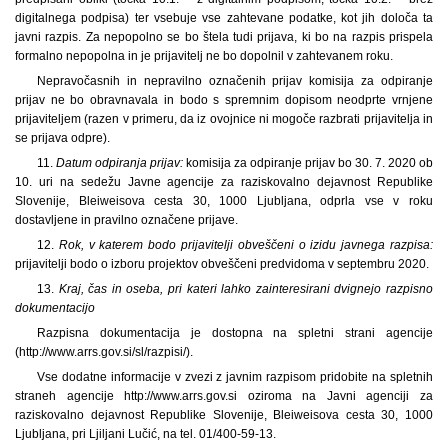
digitalnega podpisa) ter vsebuje vse zahtevane podatke, kot jih določa ta
javni razpis. Za nepopolno se bo štela tudi prijava, ki bo na razpis prispela
formalno nepopolna in je prijavitelj ne bo dopolnil v zahtevanem roku.
Nepravočasnih in nepravilno označenih prijav komisija za odpiranje
prijav ne bo obravnavala in bodo s spremnim dopisom neodprte vrnjene
prijaviteljem (razen v primeru, da iz ovojnice ni mogoče razbrati prijavitelja in
se prijava odpre).
11.
Datum odpiranja prijav:
komisija za odpiranje prijav bo 30. 7. 2020 ob
10. uri na sedežu Javne agencije za raziskovalno dejavnost Republike
Slovenije, Bleiweisova cesta 30, 1000 Ljubljana, odprla vse v roku
dostavljene in pravilno označene prijave.
12.
Rok, v katerem bodo prijavitelji obveščeni o izidu javnega razpisa:
prijavitelji bodo o izboru projektov obveščeni predvidoma v septembru 2020.
13.
Kraj, čas in oseba, pri kateri lahko zainteresirani dvignejo razpisno
dokumentacijo
Razpisna dokumentacija je dostopna na spletni strani agencije
(http://www.arrs.gov.si/sl/razpisi/).
Vse dodatne informacije v zvezi z javnim razpisom pridobite na spletnih
straneh agencije http://www.arrs.gov.si oziroma na Javni agenciji za
raziskovalno dejavnost Republike Slovenije, Bleiweisova cesta 30, 1000
Ljubljana, pri Ljiljani Lučić, na tel. 01/400-59-13.