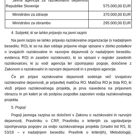
Javna agencija za raziskovalno dejavnost
Republike Slovenije
575.000,00 EUR
Ministrstvo za zdravje
370.000,00 EUR
Ministrstvo za obrambo
295.000,00 EUR
4.
Subjekti, ki se lahko prijavijo na javni razpis
Na javni razpis se lahko prijavijo raziskovalne organizacije (v nadaljnjem
besedilu: RO), ki so na dan oddaje prijavne vloge vpisane v zbirko podatkov
o izvajalcih raziskovalne in razvojne dejavnosti (v nadaljnjem besedilu:
evidenca RO) in zasebni raziskovalci, ki so vpisani v register zasebnih
raziskovalcev, ki ju vodi agencija ter izpolnjujejo pogoje, določene z
Zakonom o raziskovalni in razvojni dejavnosti in s predpisi agencije.
Če pri prijavi raziskovalne dejavnosti sodeluje več izvajalcev
raziskovalne dejavnosti, je prijavitelj matična RO. Matična RO je tista RO, ki
vloži prijavo raziskovalnega projekta, je prva navedena na prijavnem
obrazcu in pri kateri je ob podpisu pogodbe zaposlen vodja raziskovalnega
projekta.
5.
Pogoji
Pogoji javnega razpisa so določeni v Zakonu o raziskovalni in razvojni
dejavnosti, Pravilniku o CRP, Pravilniku o kriterijih za ugotavljanje
izpolnjevanja pogojev za vodjo raziskovalnega projekta (Uradni list RS, št.
53/16 – v nadaljnjem besedilu: Pravilnik o kriterijih), Metodologiji,