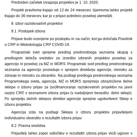
Predviden začetek izvajanja projektov je 1. 10. 2020.
Projekti praviloma trajajo od 12 do 24 mesecev. Izjemoma lahko projekti
trajajo do 36 mesecev, kar je v prijavi potrebno posebej utemeljiti.
8.
Izbor raziskovalnih projektov
8.1. Postopek izbora
Prijave bodo ocenjene po postopku in na način, kot ga določata Pravilnik
o CRP in Metodologija CRP COVID-19.
Programski svet sprejme predlog prednostnega seznama skupaj s
predlogom deleža sredstev za izvedbo izbranih projektov posebej za
agencijo in posebej za MZ in MORS. Programski svet predlog prednostnega
seznama za agencijo posreduje v sprejem direktorju agencije, ministru za
zdravje in ministru za obrambo. Na podlagi predloga prednostnega seznama
Programskega sveta, agencija, MZ in MORS sprejmejo obrazložene delne
sklepe o izboru prijav za (so)financiranje raziskovalnih projektov na javni
razpis CRP, s seznamom izbora prijav (v nadaljnjem besedilu: delni sklepi).
Po sprejetju delnih sklepov direktor agencije sprejme ugotovitveni Sklep o
izboru projektov.
Agencija izda na podlagi Sklepa o izboru projektov prijaviteljem
individualno obvestilo o rezultatih izbora prijav.
8.2. Pravna sredstva
Prijavitelj lahko zoper odločitev o rezultatih izbora prijav vloži ugovor v