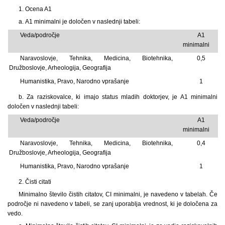
1. Ocena A1
a. A1 minimalni je določen v naslednji tabeli:
Veda/področje
A1
minimalni
Naravoslovje, Tehnika, Medicina, Biotehnika,
0,5
Družboslovje, Arheologija, Geografija
Humanistika, Pravo, Narodno vprašanje
1
b. Za raziskovalce, ki imajo status mladih doktorjev, je A1 minimalni
določen v naslednji tabeli:
Veda/področje
A1
minimalni
Naravoslovje, Tehnika, Medicina, Biotehnika,
0,4
Družboslovje, Arheologija, Geografija
Humanistika, Pravo, Narodno vprašanje
1
2. Čisti citati
Minimalno število čistih citatov, CI minimalni, je navedeno v tabelah. Če
področje ni navedeno v tabeli, se zanj uporablja vrednost, ki je določena za
vedo.