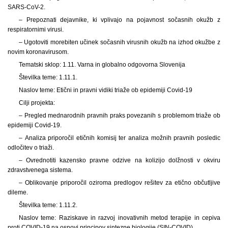
SARS-CoV-2.
– Prepoznati dejavnike, ki vplivajo na pojavnost sočasnih okužb z
respiratornimi virusi.
– Ugotoviti morebiten učinek sočasnih virusnih okužb na izhod okužbe z
novim koronavirusom.
Tematski sklop: 1.11. Varna in globalno odgovorna Slovenija
Številka teme: 1.11.1.
Naslov teme: Etični in pravni vidiki triaže ob epidemiji Covid-19
Cilji projekta:
– Pregled mednarodnih pravnih praks povezanih s problemom triaže ob
epidemiji Covid-19.
– Analiza priporočil etičnih komisij ter analiza možnih pravnih posledic
odločitev o triaži.
– Ovrednotiti kazensko pravne odzive na kolizijo dolžnosti v okviru
zdravstvenega sistema.
– Oblikovanje priporočil oziroma predlogov rešitev za etično občutljive
dileme.
Številka teme: 1.11.2.
Naslov teme: Raziskave in razvoj inovativnih metod terapije in cepiva
proti COVID-19 na osnovi principov sintezne biologije (SIN-COVID)