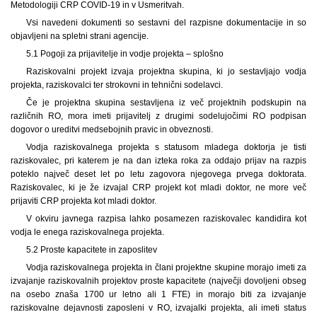
Metodologiji CRP COVID-19 in v Usmeritvah.
Vsi navedeni dokumenti so sestavni del razpisne dokumentacije in so
objavljeni na spletni strani agencije.
5.1 Pogoji za prijavitelje in vodje projekta – splošno
Raziskovalni projekt izvaja projektna skupina, ki jo sestavljajo vodja
projekta, raziskovalci ter strokovni in tehnični sodelavci.
Če je projektna skupina sestavljena iz več projektnih podskupin na
različnih RO, mora imeti prijavitelj z drugimi sodelujočimi RO podpisan
dogovor o ureditvi medsebojnih pravic in obveznosti.
Vodja raziskovalnega projekta s statusom mladega doktorja je tisti
raziskovalec, pri katerem je na dan izteka roka za oddajo prijav na razpis
poteklo največ deset let po letu zagovora njegovega prvega doktorata.
Raziskovalec, ki je že izvajal CRP projekt kot mladi doktor, ne more več
prijaviti CRP projekta kot mladi doktor.
V okviru javnega razpisa lahko posamezen raziskovalec kandidira kot
vodja le enega raziskovalnega projekta.
5.2 Proste kapacitete in zaposlitev
Vodja raziskovalnega projekta in člani projektne skupine morajo imeti za
izvajanje raziskovalnih projektov proste kapacitete (največji dovoljeni obseg
na osebo znaša 1700 ur letno ali 1 FTE) in morajo biti za izvajanje
raziskovalne dejavnosti zaposleni v RO, izvajalki projekta, ali imeti status