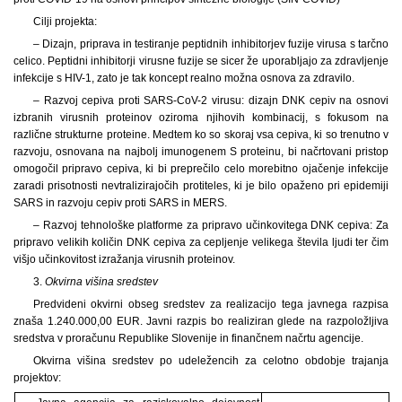
Cilji projekta:
– Dizajn, priprava in testiranje peptidnih inhibitorjev fuzije virusa s tarčno
celico. Peptidni inhibitorji virusne fuzije se sicer že uporabljajo za zdravljenje
infekcije s HIV-1, zato je tak koncept realno možna osnova za zdravilo.
– Razvoj cepiva proti SARS-CoV-2 virusu: dizajn DNK cepiv na osnovi
izbranih virusnih proteinov oziroma njihovih kombinacij, s fokusom na
različne strukturne proteine. Medtem ko so skoraj vsa cepiva, ki so trenutno v
razvoju, osnovana na najbolj imunogenem S proteinu, bi načrtovani pristop
omogočil pripravo cepiva, ki bi preprečilo celo morebitno ojačenje infekcije
zaradi prisotnosti nevtralizirajočih protiteles, ki je bilo opaženo pri epidemiji
SARS in razvoju cepiv proti SARS in MERS.
– Razvoj tehnološke platforme za pripravo učinkovitega DNK cepiva: Za
pripravo velikih količin DNK cepiva za cepljenje velikega števila ljudi ter čim
višjo učinkovitost izražanja virusnih proteinov.
3.
Okvirna višina sredstev
Predvideni okvirni obseg sredstev za realizacijo tega javnega razpisa
znaša 1.240.000,00 EUR. Javni razpis bo realiziran glede na razpoložljiva
sredstva v proračunu Republike Slovenije in finančnem načrtu agencije.
Okvirna višina sredstev po udeležencih za celotno obdobje trajanja
projektov: