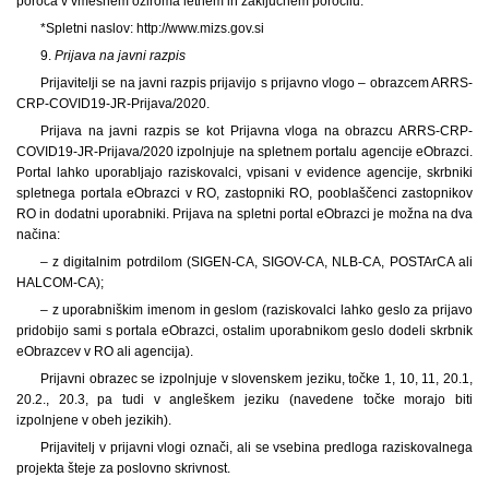
poroča v vmesnem oziroma letnem in zaključnem poročilu.
*Spletni naslov: http://www.mizs.gov.si
9.
Prijava na javni razpis
Prijavitelji se na javni razpis prijavijo s prijavno vlogo – obrazcem ARRS-
CRP-COVID19-JR-Prijava/2020.
Prijava na javni razpis se kot Prijavna vloga na obrazcu ARRS-CRP-
COVID19-JR-Prijava/2020 izpolnjuje na spletnem portalu agencije eObrazci.
Portal lahko uporabljajo raziskovalci, vpisani v evidence agencije, skrbniki
spletnega portala eObrazci v RO, zastopniki RO, pooblaščenci zastopnikov
RO in dodatni uporabniki. Prijava na spletni portal eObrazci je možna na dva
načina:
– z digitalnim potrdilom (SIGEN-CA, SIGOV-CA, NLB-CA, POSTArCA ali
HALCOM-CA);
– z uporabniškim imenom in geslom (raziskovalci lahko geslo za prijavo
pridobijo sami s portala eObrazci, ostalim uporabnikom geslo dodeli skrbnik
eObrazcev v RO ali agencija).
Prijavni obrazec se izpolnjuje v slovenskem jeziku, točke 1, 10, 11, 20.1,
20.2., 20.3, pa tudi v angleškem jeziku (navedene točke morajo biti
izpolnjene v obeh jezikih).
Prijavitelj v prijavni vlogi označi, ali se vsebina predloga raziskovalnega
projekta šteje za poslovno skrivnost.