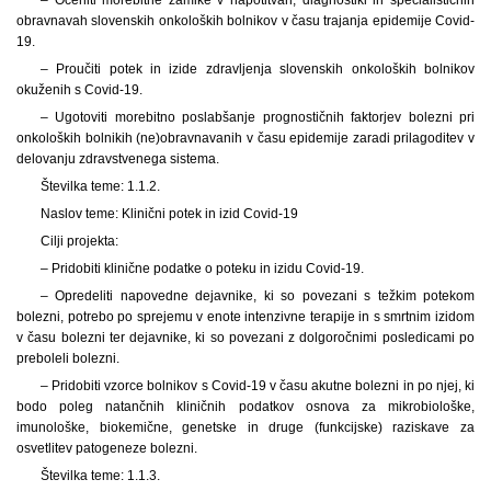
obravnavah slovenskih onkoloških bolnikov v času trajanja epidemije Covid-
19.
– Proučiti potek in izide zdravljenja slovenskih onkoloških bolnikov
okuženih s Covid-19.
– Ugotoviti morebitno poslabšanje prognostičnih faktorjev bolezni pri
onkoloških bolnikih (ne)obravnavanih v času epidemije zaradi prilagoditev v
delovanju zdravstvenega sistema.
Številka teme: 1.1.2.
Naslov teme: Klinični potek in izid Covid-19
Cilji projekta:
– Pridobiti klinične podatke o poteku in izidu Covid-19.
– Opredeliti napovedne dejavnike, ki so povezani s težkim potekom
bolezni, potrebo po sprejemu v enote intenzivne terapije in s smrtnim izidom
v času bolezni ter dejavnike, ki so povezani z dolgoročnimi posledicami po
preboleli bolezni.
– Pridobiti vzorce bolnikov s Covid-19 v času akutne bolezni in po njej, ki
bodo poleg natančnih kliničnih podatkov osnova za mikrobiološke,
imunološke, biokemične, genetske in druge (funkcijske) raziskave za
osvetlitev patogeneze bolezni.
Številka teme: 1.1.3.