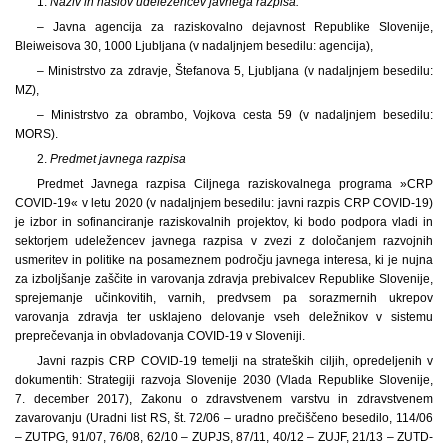
1.
Naziv in naslov udeležencev javnega razpisa:
– Javna agencija za raziskovalno dejavnost Republike Slovenije,
Bleiweisova 30, 1000 Ljubljana (v nadaljnjem besedilu: agencija),
– Ministrstvo za zdravje, Štefanova 5, Ljubljana (v nadaljnjem besedilu:
MZ),
– Ministrstvo za obrambo, Vojkova cesta 59 (v nadaljnjem besedilu:
MORS).
2.
Predmet javnega razpisa
Predmet Javnega razpisa Ciljnega raziskovalnega programa »CRP
COVID-19« v letu 2020 (v nadaljnjem besedilu: javni razpis CRP COVID-19)
je izbor in sofinanciranje raziskovalnih projektov, ki bodo podpora vladi in
sektorjem udeležencev javnega razpisa v zvezi z določanjem razvojnih
usmeritev in politike na posameznem področju javnega interesa, ki je nujna
za izboljšanje zaščite in varovanja zdravja prebivalcev Republike Slovenije,
sprejemanje učinkovitih, varnih, predvsem pa sorazmernih ukrepov
varovanja zdravja ter usklajeno delovanje vseh deležnikov v sistemu
preprečevanja in obvladovanja COVID-19 v Sloveniji.
Javni razpis CRP COVID-19 temelji na strateških ciljih, opredeljenih v
dokumentih: Strategiji razvoja Slovenije 2030 (Vlada Republike Slovenije,
7. december 2017), Zakonu o zdravstvenem varstvu in zdravstvenem
zavarovanju (Uradni list RS, št. 72/06 – uradno prečiščeno besedilo, 114/06
– ZUTPG, 91/07, 76/08, 62/10 – ZUPJS, 87/11, 40/12 – ZUJF, 21/13 – ZUTD-