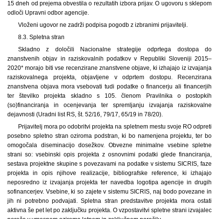
15 dneh od prejema obvestila o rezultatih izbora prijav. O ugovoru s sklepom
odloči Upravni odbor agencije.
Vloženi ugovor ne zadrži podpisa pogodb z izbranimi prijavitelji.
8.3. Spletna stran
Skladno z določili Nacionalne strategije odprtega dostopa do
znanstvenih objav in raziskovalnih podatkov v Republiki Sloveniji 2015–
2020* morajo biti vse recenzirane znanstvene objave, ki izhajajo iz izvajanja
raziskovalnega projekta, objavljene v odprtem dostopu. Recenzirana
znanstvena objava mora vsebovati tudi podatke o financerju ali financerjih
ter številko projekta skladno s 105. členom Pravilnika o postopkih
(so)financiranja in ocenjevanja ter spremljanju izvajanja raziskovalne
dejavnosti (Uradni list RS, št. 52/16, 79/17, 65/19 in 78/20).
Prijavitelj mora po odobritvi projekta na spletnem mestu svoje RO odpreti
posebno spletno stran oziroma podstran, ki bo namenjena projektu, ter bo
omogočala diseminacijo dosežkov. Obvezne minimalne vsebine spletne
strani so: vsebinski opis projekta z osnovnimi podatki glede financiranja,
sestava projektne skupine s povezavami na podatke v sistemu SICRIS, faze
projekta in opis njihove realizacije, bibliografske reference, ki izhajajo
neposredno iz izvajanja projekta ter navedba logotipa agencije in drugih
sofinancerjev. Vsebine, ki so zajete v sistemu SICRIS, naj bodo povezane in
jih ni potrebno podvajati. Spletna stran predstavitve projekta mora ostati
aktivna še pet let po zaključku projekta. O vzpostavitvi spletne strani izvajalec