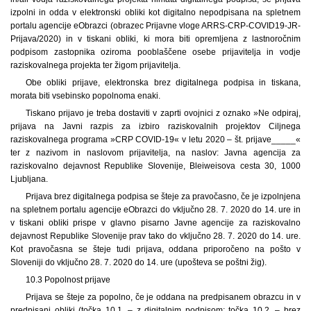
izpolni in odda v elektronski obliki kot digitalno nepodpisana na spletnem
portalu agencije eObrazci (obrazec Prijavne vloge ARRS-CRP-COVID19-JR-
Prijava/2020) in v tiskani obliki, ki mora biti opremljena z lastnoročnim
podpisom zastopnika oziroma pooblaščene osebe prijavitelja in vodje
raziskovalnega projekta ter žigom prijavitelja.
Obe obliki prijave, elektronska brez digitalnega podpisa in tiskana,
morata biti vsebinsko popolnoma enaki.
Tiskano prijavo je treba dostaviti v zaprti ovojnici z oznako »Ne odpiraj,
prijava na Javni razpis za izbiro raziskovalnih projektov Ciljnega
raziskovalnega programa »CRP COVID-19« v letu 2020 – št. prijave_____«
ter z nazivom in naslovom prijavitelja, na naslov: Javna agencija za
raziskovalno dejavnost Republike Slovenije, Bleiweisova cesta 30, 1000
Ljubljana.
Prijava brez digitalnega podpisa se šteje za pravočasno, če je izpolnjena
na spletnem portalu agencije eObrazci do vključno 28. 7. 2020 do 14. ure in
v tiskani obliki prispe v glavno pisarno Javne agencije za raziskovalno
dejavnost Republike Slovenije prav tako do vključno 28. 7. 2020 do 14. ure.
Kot pravočasna se šteje tudi prijava, oddana priporočeno na pošto v
Sloveniji do vključno 28. 7. 2020 do 14. ure (upošteva se poštni žig).
10.3 Popolnost prijave
Prijava se šteje za popolno, če je oddana na predpisanem obrazcu in v
predpisani obliki (točka 10.1. – z digitalnim podpisom; točka 10.2. – brez