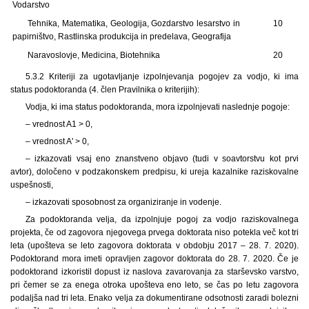
Vodarstvo
Tehnika, Matematika, Geologija, Gozdarstvo lesarstvo in
10
papirništvo, Rastlinska produkcija in predelava, Geografija
Naravoslovje, Medicina, Biotehnika
20
5.3.2 Kriteriji za ugotavljanje izpolnjevanja pogojev za vodjo, ki ima
status podoktoranda (4. člen Pravilnika o kriterijih):
Vodja, ki ima status podoktoranda, mora izpolnjevati naslednje pogoje:
– vrednost A1 > 0,
– vrednost A' > 0,
– izkazovati vsaj eno znanstveno objavo (tudi v soavtorstvu kot prvi
avtor), določeno v podzakonskem predpisu, ki ureja kazalnike raziskovalne
uspešnosti,
– izkazovati sposobnost za organiziranje in vodenje.
Za podoktoranda velja, da izpolnjuje pogoj za vodjo raziskovalnega
projekta, če od zagovora njegovega prvega doktorata niso potekla več kot tri
leta (upošteva se leto zagovora doktorata v obdobju 2017 – 28. 7. 2020).
Podoktorand mora imeti opravljen zagovor doktorata do 28. 7. 2020. Če je
podoktorand izkoristil dopust iz naslova zavarovanja za starševsko varstvo,
pri čemer se za enega otroka upošteva eno leto, se čas po letu zagovora
podaljša nad tri leta. Enako velja za dokumentirane odsotnosti zaradi bolezni