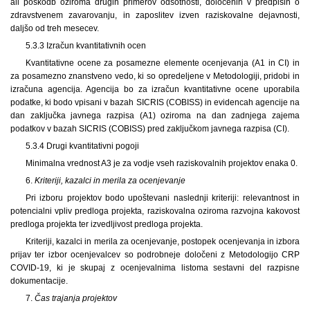
ali poškodb oziroma drugih primerov odsotnosti, določenih v predpisih o
zdravstvenem zavarovanju, in zaposlitev izven raziskovalne dejavnosti,
daljšo od treh mesecev.
5.3.3 Izračun kvantitativnih ocen
Kvantitativne ocene za posamezne elemente ocenjevanja (A1 in CI) in
za posamezno znanstveno vedo, ki so opredeljene v Metodologiji, pridobi in
izračuna agencija. Agencija bo za izračun kvantitativne ocene uporabila
podatke, ki bodo vpisani v bazah SICRIS (COBISS) in evidencah agencije na
dan zaključka javnega razpisa (A1) oziroma na dan zadnjega zajema
podatkov v bazah SICRIS (COBISS) pred zaključkom javnega razpisa (CI).
5.3.4 Drugi kvantitativni pogoji
Minimalna vrednost A3 je za vodje vseh raziskovalnih projektov enaka 0.
6.
Kriteriji, kazalci in merila za ocenjevanje
Pri izboru projektov bodo upoštevani naslednji kriteriji: relevantnost in
potencialni vpliv predloga projekta, raziskovalna oziroma razvojna kakovost
predloga projekta ter izvedljivost predloga projekta.
Kriteriji, kazalci in merila za ocenjevanje, postopek ocenjevanja in izbora
prijav ter izbor ocenjevalcev so podrobneje določeni z Metodologijo CRP
COVID-19, ki je skupaj z ocenjevalnima listoma sestavni del razpisne
dokumentacije.
7.
Čas trajanja projektov