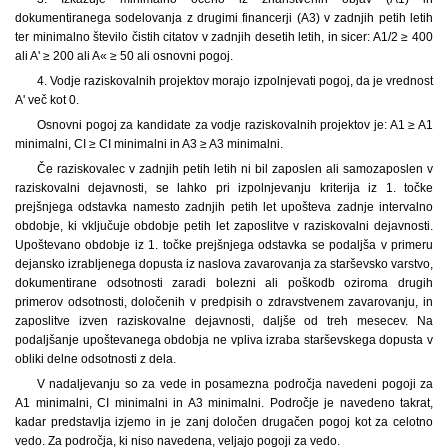
dokumentiranega sodelovanja z drugimi financerji (A3) v zadnjih petih letih
ter minimalno število čistih citatov v zadnjih desetih letih, in sicer: A1/2 ≥ 400
ali A' ≥ 200 ali A« ≥ 50 ali osnovni pogoj.
4. Vodje raziskovalnih projektov morajo izpolnjevati pogoj, da je vrednost
A' več kot 0.
Osnovni pogoj za kandidate za vodje raziskovalnih projektov je: A1 ≥ A1
minimalni, CI ≥ CI minimalni in A3 ≥ A3 minimalni.
Če raziskovalec v zadnjih petih letih ni bil zaposlen ali samozaposlen v
raziskovalni dejavnosti, se lahko pri izpolnjevanju kriterija iz 1. točke
prejšnjega odstavka namesto zadnjih petih let upošteva zadnje intervalno
obdobje, ki vključuje obdobje petih let zaposlitve v raziskovalni dejavnosti.
Upoštevano obdobje iz 1. točke prejšnjega odstavka se podaljša v primeru
dejansko izrabljenega dopusta iz naslova zavarovanja za starševsko varstvo,
dokumentirane odsotnosti zaradi bolezni ali poškodb oziroma drugih
primerov odsotnosti, določenih v predpisih o zdravstvenem zavarovanju, in
zaposlitve izven raziskovalne dejavnosti, daljše od treh mesecev. Na
podaljšanje upoštevanega obdobja ne vpliva izraba starševskega dopusta v
obliki delne odsotnosti z dela.
V nadaljevanju so za vede in posamezna področja navedeni pogoji za
A1 minimalni, CI minimalni in A3 minimalni. Področje je navedeno takrat,
kadar predstavlja izjemo in je zanj določen drugačen pogoj kot za celotno
vedo. Za področja, ki niso navedena, veljajo pogoji za vedo.