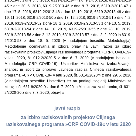
2/2013-43 z dne 5. 3. 2018, 6319-2/2013-44 z dne 14. 5. 2018, 6319-2/2013-
45 z dne 20. 6. 2018, 6319-2/2013-46 z dne 9. 7. 2018, 6319-2/2013-47 z
dne 17. 8. 2018, 6319-2/2013-48 z dne 18. 10. 2018, 6319-2/2013-49 z dne
19. 11. 2018, 6319-2/2013-50 z dne 17. 12. 2018, 6319-2/2013-51 z dne 4. 2.
2019, 6319-2/2013-52 z dne 18. 2. 2019, 6319-2/2013-53 z dne 13. 5. 2019,
6319-2/2013-54 z dne 14. 10. 2019, 6319-2/2013-55 z dne 28. 10. 2019,
6319-2/2013-56 z dne 2. 12. 2019, 6319-2/2013-57 z dne 3. 2. 2020 in 6319-
2/2013-58 z dne 18. 5. 2020 (v nadaljnjem besedilu: Metodologija),
Metodologije ocenjevanja in izbora prijav na Javni razpis za izbiro
raziskovalnih projektov Ciljnega raziskovalnega programa »CRP COVID-19«
v letu 2020, št. 012-2/2020-5 z dne 6. 7. 2020 (v nadaljnjem besedilu:
Metodologija CRP COVID-19), Usmeritev Ministrstva za izobraževanje,
znanost in šport za pripravo Javnega razpisa Ciljnega raziskovalnega
programa »CRP COVID-19« v letu 2020, št. 631-8/2020/4 z dne 29. 6. 2020
(v nadaljnjem besedilu: Usmeritve) ter na podlagi soglasij Ministrstva za
zdravje, št. 631-9/2020-9 z dne 6. 7. 2020 in Ministrstva za obrambo, št. 631-
2/2020-20 z dne 7. 7. 2020, objavlja
javni razpis
za izbiro raziskovalnih projektov Ciljnega
raziskovalnega programa »CRP COVID-19« v letu 2020