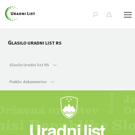
G
LASILO URADNI LIST RS
Glasilo Uradni list RS
Preklic dokumentov