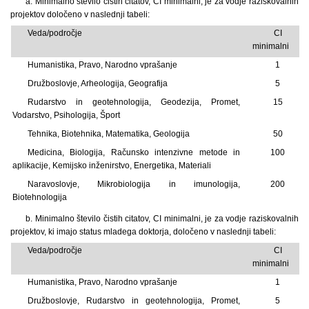
a. Minimalno število čistih citatov, CI minimalni, je za vodje raziskovalnih
projektov določeno v naslednji tabeli:
Veda/področje
CI
minimalni
Humanistika, Pravo, Narodno vprašanje
1
Družboslovje, Arheologija, Geografija
5
Rudarstvo in geotehnologija, Geodezija, Promet,
15
Vodarstvo, Psihologija, Šport
Tehnika, Biotehnika, Matematika, Geologija
50
Medicina, Biologija, Računsko intenzivne metode in
100
aplikacije, Kemijsko inženirstvo, Energetika, Materiali
Naravoslovje, Mikrobiologija in imunologija,
200
Biotehnologija
b. Minimalno število čistih citatov, CI minimalni, je za vodje raziskovalnih
projektov, ki imajo status mladega doktorja, določeno v naslednji tabeli:
Veda/področje
CI
minimalni
Humanistika, Pravo, Narodno vprašanje
1
Družboslovje, Rudarstvo in geotehnologija, Promet,
5