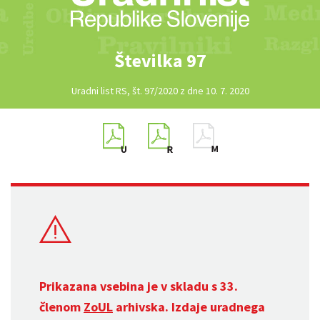
Številka 97
Uradni list RS, št. 97/2020 z dne 10. 7. 2020
Prikazana vsebina je v skladu s 33.
členom
ZoUL
arhivska. Izdaje uradnega