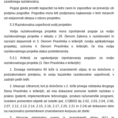
zasebnega raziskovalca.
Pogoji glede prostih kapacitet na letni ravni in zaposlitve se preverijo ob
podpisu pogodbe. Pogodba mora biti podpisana najkasneje v treh mesecih
od veljavnosti sklepa o izboru projektov.
5.3 Raziskovalna uspešnost vodij projektov
Vodja raziskovalnega projekta mora izpolnjevati pogoje za vodjo
raziskovalnega projekta v skladu z 29. členom Zakona o raziskovalni in
razvojni dejavnosti in 3. členom Pravilnika o kriterijih (vodja aplikativnega
projekta), oziroma 4. členom Pravilnika o kriterijih, če ima vodja
raziskovalnega projekta status podoktoranda.
5.3.1 Kriteriji za ugotavljanje izpolnjevanja pogojev za vodjo
raziskovalnega projekta (3. člen Pravilnika o kriterijih):
1. Dosega minimalno 40 točk iz znanstvenih objav, ki so določene v
podzakonskem predpisu, ki ureja kazalnike raziskovalne uspešnosti, v
zadnjih petih letih.
2. Izkazuje citiranost, kot je določena v 2. točki prvega odstavka drugega
člena Pravilnika o kriterijih, ali ima dokazane prenose lastnih raziskav v
prakso (patenti, implementirane tehnologije, prodani računalniški programi,
izvedeni pomembni objekti ali izdelki ipd.; COBISS tip 2.02, 2.03, 2.04, 2.06,
2.07, 2.12, 2.13, 2.14, 2.15, 2.16, 2.17, 2.20, 2.21 in 2.24) ali dokazano delo
na nacionalno pomembnem znanstvenem korpusu ali zbirki.
3. Izkazuje minimalno oceno iz znanstvenih objav (A1) in