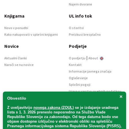
Najem dvorane
Knjigarna
UL info tok
Novo v ponudbi
O storitvi
Kako nakupovati v spletni knjigarni
Preizkusi brezplačno
Novice
Podjetje
|
Aktualni članki
O podjetju
About
Naroči se na novice
Kontakt
Informacije javnega značaja
Oglaševanje
Splošni pogoji
Izjava o varstvu osebnih podatkov
×
E-dražbe
Obvestilo
Z uveljavitvijo
novega zakona (ZOUL)
se je
izdajanje uradnega
lista s 1. 3. 2026 preneslo
neposredno
na Službo Vlade
Republike Slovenije za zakonodajo
. Od tega datuma bodo vse
objave dostopne izključno v elektronski obliki na spletišču
Pravnega informacijskega sistema Republike Slovenije (PISRS),