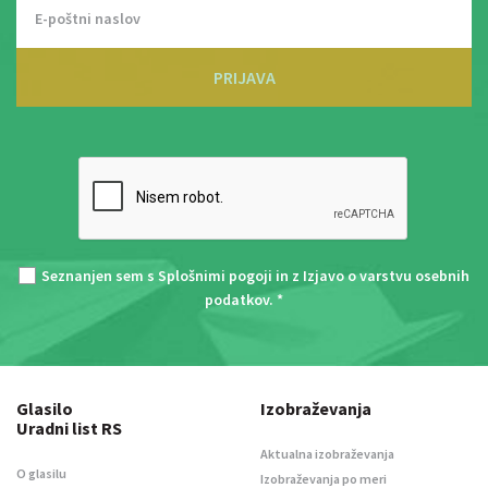
PRIJAVA
Seznanjen sem s
Splošnimi pogoji
in z
Izjavo o varstvu osebnih
podatkov
. *
Glasilo
Izobraževanja
Uradni list RS
Aktualna izobraževanja
O glasilu
Izobraževanja po meri