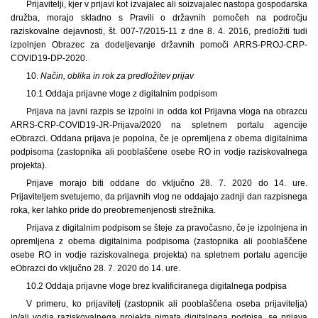
Prijavitelji, kjer v prijavi kot izvajalec ali soizvajalec nastopa gospodarska
družba, morajo skladno s Pravili o državnih pomočeh na področju
raziskovalne dejavnosti, št. 007-7/2015-11 z dne 8. 4. 2016, predložiti tudi
izpolnjen Obrazec za dodeljevanje državnih pomoči ARRS-PROJ-CRP-
COVID19-DP-2020.
10.
Način, oblika in rok za predložitev prijav
10.1 Oddaja prijavne vloge z digitalnim podpisom
Prijava na javni razpis se izpolni in odda kot Prijavna vloga na obrazcu
ARRS-CRP-COVID19-JR-Prijava/2020 na spletnem portalu agencije
eObrazci. Oddana prijava je popolna, če je opremljena z obema digitalnima
podpisoma (zastopnika ali pooblaščene osebe RO in vodje raziskovalnega
projekta).
Prijave morajo biti oddane do vključno 28. 7. 2020 do 14. ure.
Prijaviteljem svetujemo, da prijavnih vlog ne oddajajo zadnji dan razpisnega
roka, ker lahko pride do preobremenjenosti strežnika.
Prijava z digitalnim podpisom se šteje za pravočasno, če je izpolnjena in
opremljena z obema digitalnima podpisoma (zastopnika ali pooblaščene
osebe RO in vodje raziskovalnega projekta) na spletnem portalu agencije
eObrazci do vključno 28. 7. 2020 do 14. ure.
10.2 Oddaja prijavne vloge brez kvalificiranega digitalnega podpisa
V primeru, ko prijavitelj (zastopnik ali pooblaščena oseba prijavitelja)
in/ali vodja raziskovalnega projekta nimata digitalnega podpisa, se prijava