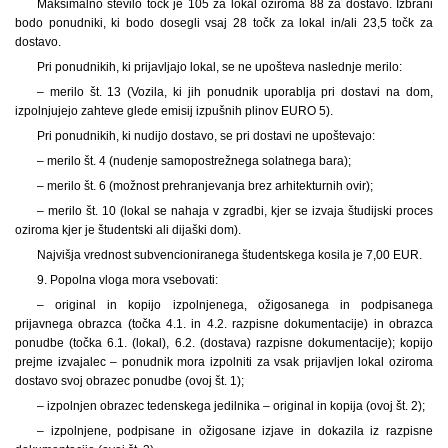
Maksimalno število točk je 105 za lokal oziroma 88 za dostavo. Izbrani
bodo ponudniki, ki bodo dosegli vsaj 28 točk za lokal in/ali 23,5 točk za
dostavo.
Pri ponudnikih, ki prijavljajo lokal, se ne upošteva naslednje merilo:
– merilo št. 13 (Vozila, ki jih ponudnik uporablja pri dostavi na dom,
izpolnjujejo zahteve glede emisij izpušnih plinov EURO 5).
Pri ponudnikih, ki nudijo dostavo, se pri dostavi ne upoštevajo:
– merilo št. 4 (nudenje samopostrežnega solatnega bara);
– merilo št. 6 (možnost prehranjevanja brez arhitekturnih ovir);
– merilo št. 10 (lokal se nahaja v zgradbi, kjer se izvaja študijski proces
oziroma kjer je študentski ali dijaški dom).
Najvišja vrednost subvencioniranega študentskega kosila je 7,00 EUR.
9. Popolna vloga mora vsebovati:
– original in kopijo izpolnjenega, ožigosanega in podpisanega
prijavnega obrazca (točka 4.1. in 4.2. razpisne dokumentacije) in obrazca
ponudbe (točka 6.1. (lokal), 6.2. (dostava) razpisne dokumentacije); kopijo
prejme izvajalec – ponudnik mora izpolniti za vsak prijavljen lokal oziroma
dostavo svoj obrazec ponudbe (ovoj št. 1);
– izpolnjen obrazec tedenskega jedilnika – original in kopija (ovoj št. 2);
– izpolnjene, podpisane in ožigosane izjave in dokazila iz razpisne