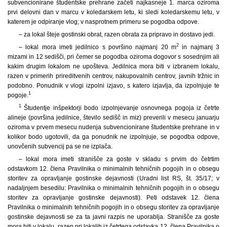
subvencionirane študentske prehrane začeti najkasneje 1. marca oziroma
prvi delovni dan v marcu v koledarskem letu, ki sledi koledarskemu letu, v
katerem je odpiranje vlog; v nasprotnem primeru se pogodba odpove.
– za lokal šteje gostinski obrat, razen obrata za pripravo in dostavo jedi.
2
– lokal mora imeti jedilnico s površino najmanj 20 m
in najmanj 3
mizami in 12 sedišči, pri čemer se pogodba oziroma dogovor s sosednjim ali
kakim drugim lokalom ne upošteva. Jedilnica mora biti v izbranem lokalu,
razen v primerih prireditvenih centrov, nakupovalnih centrov, javnih tržnic in
podobno. Ponudnik v vlogi izpolni izjavo, s katero izjavlja, da izpolnjuje te
1
pogoje.
1
Študentje inšpektorji bodo izpolnjevanje osnovnega pogoja iz četrte
alineje (površina jedilnice, število sedišč in miz) preverili v mesecu januarju
oziroma v prvem mesecu nudenja subvencionirane študentske prehrane in v
kolikor bodo ugotovili, da ga ponudnik ne izpolnjuje, se pogodba odpove,
unovčenih subvencij pa se ne izplača.
– lokal mora imeti stranišče za goste v skladu s prvim do četrtim
odstavkom 12. člena Pravilnika o minimalnih tehničnih pogojih in o obsegu
storitev za opravljanje gostinske dejavnosti (Uradni list RS, št. 35/17; v
nadaljnjem besedilu: Pravilnika o minimalnih tehničnih pogojih in o obsegu
storitev za opravljanje gostinske dejavnosti). Peti odstavek 12. člena
Pravilnika o minimalnih tehničnih pogojih in o obsegu storitev za opravljanje
gostinske dejavnosti se za ta javni razpis ne uporablja. Stranišče za goste
mora biti v lokalu, razen pri lokalih iz četrtega odstavka 12. člena Pravilnika o