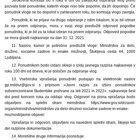
Strokovna komisija bo v roku 8 dni od zaključka odpiranja vlog pisno
pozvala tiste ponudnike, katerih vloge niso bile popolne, da jih dopolnijo. Če
ponudnik vloge ne bo dopolnil v zahtevanem roku, bo komisija vlogo zavrgla.
Ponudnik, ki se prijavi na drugo odpiranje z istim lokalom, ki je bil izbran
že na prvem odpiranju, mora v svoji vlogi predložiti odpoved pogodbe
ponudnika, ki je bil za ta lokal izbran na prvem odpiranju. Odpoved pogodbe
se mora glasiti najkasneje na dan 31. 12. 2021.
11. Naslov, kamor je potrebno predložiti vloge: Ministrstvo za delo,
družino, socialne zadeve in enake možnosti, Štukljeva cesta 44, 1000
Ljubljana.
12. Ponudnikom bodo izdani sklepi o izidu javnega razpisa najkasneje v
roku 100 dni od dneva, ki je določen za odpiranje vlog.
13. Vsebinska vprašanja ponudniki podajajo na elektronski naslov
gp.mddsz@gov.si s pripisom »Javni razpis za izbiro ponudnikov
subvencionirane študentske prehrane za leti 2021 in 2022«, najkasneje šest
dni pred koncem roka za oddajo vlog. Odgovori na pisna vprašanja bodo
objavljeni na spletni strani ministrstva: https://www.gov.si/drzavni-
organi/ministrstva/ministrstvo-za-delo-druzino-socialne-zadeve-in-enake-
moznosti/javne-objave/.
Vprašanja in odgovori, objavljeni na navedeni spletni strani, štejejo kot
del razpisne dokumentacije.
14. Morebitne druge informacije posreduje: