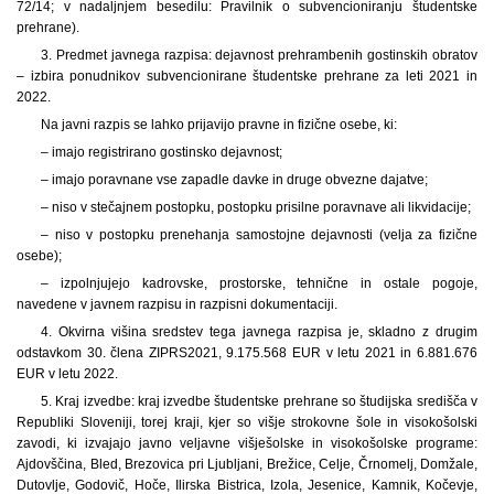
72/14; v nadaljnjem besedilu: Pravilnik o subvencioniranju študentske
prehrane).
3. Predmet javnega razpisa: dejavnost prehrambenih gostinskih obratov
– izbira ponudnikov subvencionirane študentske prehrane za leti 2021 in
2022.
Na javni razpis se lahko prijavijo pravne in fizične osebe, ki:
– imajo registrirano gostinsko dejavnost;
– imajo poravnane vse zapadle davke in druge obvezne dajatve;
– niso v stečajnem postopku, postopku prisilne poravnave ali likvidacije;
– niso v postopku prenehanja samostojne dejavnosti (velja za fizične
osebe);
– izpolnjujejo kadrovske, prostorske, tehnične in ostale pogoje,
navedene v javnem razpisu in razpisni dokumentaciji.
4. Okvirna višina sredstev tega javnega razpisa je, skladno z drugim
odstavkom 30. člena ZIPRS2021, 9.175.568 EUR v letu 2021 in 6.881.676
EUR v letu 2022.
5. Kraj izvedbe: kraj izvedbe študentske prehrane so študijska središča v
Republiki Sloveniji, torej kraji, kjer so višje strokovne šole in visokošolski
zavodi, ki izvajajo javno veljavne višješolske in visokošolske programe:
Ajdovščina, Bled, Brezovica pri Ljubljani, Brežice, Celje, Črnomelj, Domžale,
Dutovlje, Godovič, Hoče, Ilirska Bistrica, Izola, Jesenice, Kamnik, Kočevje,