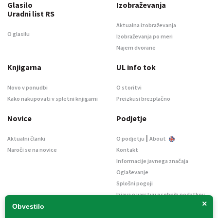
Glasilo
Izobraževanja
Uradni list RS
Aktualna izobraževanja
O glasilu
Izobraževanja po meri
Najem dvorane
Knjigarna
UL info tok
Novo v ponudbi
O storitvi
Kako nakupovati v spletni knjigarni
Preizkusi brezplačno
Novice
Podjetje
|
Aktualni članki
O podjetju
About
Naroči se na novice
Kontakt
Informacije javnega značaja
Oglaševanje
Splošni pogoji
Izjava o varstvu osebnih podatkov
×
E-dražbe
Obvestilo