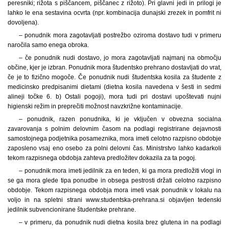
peresniki; rižota s piščancem, piščanec z rižoto). Pri glavni jedi in prilogi je
lahko le ena sestavina ocvrta (npr. kombinacija dunajski zrezek in pomfrit ni
dovoljena).
– ponudnik mora zagotavljati postrežbo oziroma dostavo tudi v primeru
naročila samo enega obroka.
– če ponudnik nudi dostavo, jo mora zagotavljati najmanj na območju
občine, kjer je izbran. Ponudnik mora študentsko prehrano dostavljati do vrat,
če je to fizično mogoče. Če ponudnik nudi študentska kosila za študente z
medicinsko predpisanimi dietami (dietna kosila navedena v šesti in sedmi
alineji točke 6. b) Ostali pogoji), mora tudi pri dostavi upoštevati nujni
higienski režim in preprečiti možnost navzkrižne kontaminacije.
– ponudnik, razen ponudnika, ki je vključen v obvezna socialna
zavarovanja s polnim delovnim časom na podlagi registrirane dejavnosti
samostojnega podjetnika posameznika, mora imeti celotno razpisno obdobje
zaposleno vsaj eno osebo za polni delovni čas. Ministrstvo lahko kadarkoli
tekom razpisnega obdobja zahteva predložitev dokazila za ta pogoj.
– ponudnik mora imeti jedilnik za en teden, ki ga mora predložiti vlogi in
se ga mora glede tipa ponudbe in obsega pestrosti držati celotno razpisno
obdobje. Tekom razpisnega obdobja mora imeti vsak ponudnik v lokalu na
voljo in na spletni strani www.studentska-prehrana.si objavljen tedenski
jedilnik subvencionirane študentske prehrane.
– v primeru, da ponudnik nudi dietna kosila brez glutena in na podlagi