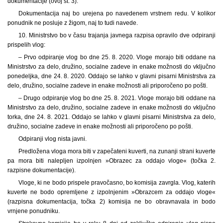
dokumentacije (ovoj št. 3).
Dokumentacija naj bo urejena po navedenem vrstnem redu. V kolikor
ponudnik ne posluje z žigom, naj to tudi navede.
10. Ministrstvo bo v času trajanja javnega razpisa opravilo dve odpiranji
prispelih vlog:
– Prvo odpiranje vlog bo dne 25. 8. 2020. Vloge morajo biti oddane na
Ministrstvo za delo, družino, socialne zadeve in enake možnosti do vključno
ponedeljka, dne 24. 8. 2020. Oddajo se lahko v glavni pisarni Ministrstva za
delo, družino, socialne zadeve in enake možnosti ali priporočeno po pošti.
– Drugo odpiranje vlog bo dne 25. 8. 2021. Vloge morajo biti oddane na
Ministrstvo za delo, družino, socialne zadeve in enake možnosti do vključno
torka, dne 24. 8. 2021. Oddajo se lahko v glavni pisarni Ministrstva za delo,
družino, socialne zadeve in enake možnosti ali priporočeno po pošti.
Odpiranji vlog nista javni.
Predložena vloga mora biti v zapečateni kuverti, na zunanji strani kuverte
pa mora biti nalepljen izpolnjen »Obrazec za oddajo vloge« (točka 2.
razpisne dokumentacije).
Vloge, ki ne bodo prispele pravočasno, bo komisija zavrgla. Vlog, katerih
kuverte ne bodo opremljene z izpolnjenim »Obrazcem za oddajo vloge«
(razpisna dokumentacija, točka 2) komisija ne bo obravnavala in bodo
vrnjene ponudniku.