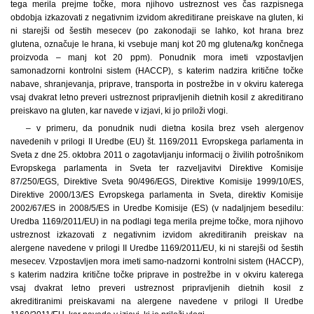
tega merila prejme točke, mora njihovo ustreznost ves čas razpisnega
obdobja izkazovati z negativnim izvidom akreditirane preiskave na gluten, ki
ni starejši od šestih mesecev (po zakonodaji se lahko, kot hrana brez
glutena, označuje le hrana, ki vsebuje manj kot 20 mg glutena/kg končnega
proizvoda – manj kot 20 ppm). Ponudnik mora imeti vzpostavljen
samonadzorni kontrolni sistem (HACCP), s katerim nadzira kritične točke
nabave, shranjevanja, priprave, transporta in postrežbe in v okviru katerega
vsaj dvakrat letno preveri ustreznost pripravljenih dietnih kosil z akreditirano
preiskavo na gluten, kar navede v izjavi, ki jo priloži vlogi.
– v primeru, da ponudnik nudi dietna kosila brez vseh alergenov
navedenih v prilogi II Uredbe (EU) št. 1169/2011 Evropskega parlamenta in
Sveta z dne 25. oktobra 2011 o zagotavljanju informacij o živilih potrošnikom
Evropskega parlamenta in Sveta ter razveljavitvi Direktive Komisije
87/250/EGS, Direktive Sveta 90/496/EGS, Direktive Komisije 1999/10/ES,
Direktive 2000/13/ES Evropskega parlamenta in Sveta, direktiv Komisije
2002/67/ES in 2008/5/ES in Uredbe Komisije (ES) (v nadaljnjem besedilu:
Uredba 1169/2011/EU) in na podlagi tega merila prejme točke, mora njihovo
ustreznost izkazovati z negativnim izvidom akreditiranih preiskav na
alergene navedene v prilogi II Uredbe 1169/2011/EU, ki ni starejši od šestih
mesecev. Vzpostavljen mora imeti samo-nadzorni kontrolni sistem (HACCP),
s katerim nadzira kritične točke priprave in postrežbe in v okviru katerega
vsaj dvakrat letno preveri ustreznost pripravljenih dietnih kosil z
akreditiranimi preiskavami na alergene navedene v prilogi II Uredbe