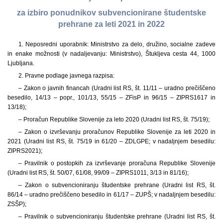
za izbiro ponudnikov subvencionirane študentske
prehrane za leti 2021 in 2022
1. Neposredni uporabnik: Ministrstvo za delo, družino, socialne zadeve
in enake možnosti (v nadaljevanju: Ministrstvo), Štukljeva cesta 44, 1000
Ljubljana.
2. Pravne podlage javnega razpisa:
– Zakon o javnih financah (Uradni list RS, št. 11/11 – uradno prečiščeno
besedilo, 14/13 – popr., 101/13, 55/15 – ZFisP in 96/15 – ZIPRS1617 in
13/18);
– Proračun Republike Slovenije za leto 2020 (Uradni list RS, št. 75/19);
– Zakon o izvrševanju proračunov Republike Slovenije za leti 2020 in
2021 (Uradni list RS, št. 75/19 in 61/20 – ZDLGPE; v nadaljnjem besedilu:
ZIPRS2021);
– Pravilnik o postopkih za izvrševanje proračuna Republike Slovenije
(Uradni list RS, št. 50/07, 61/08, 99/09 – ZIPRS1011, 3/13 in 81/16);
– Zakon o subvencioniranju študentske prehrane (Uradni list RS, št.
86/14 – uradno prečiščeno besedilo in 61/17 – ZUPŠ; v nadaljnjem besedilu:
ZSŠP);
– Pravilnik o subvencioniranju študentske prehrane (Uradni list RS, št.