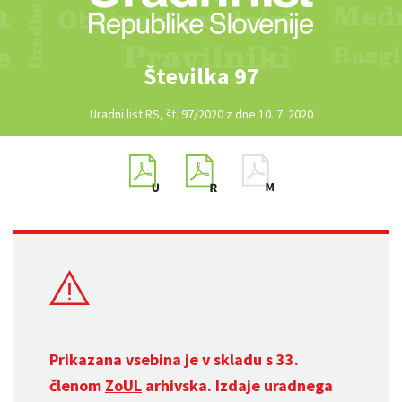
Številka 97
Uradni list RS, št. 97/2020 z dne 10. 7. 2020
Prikazana vsebina je v skladu s 33.
členom
ZoUL
arhivska. Izdaje uradnega