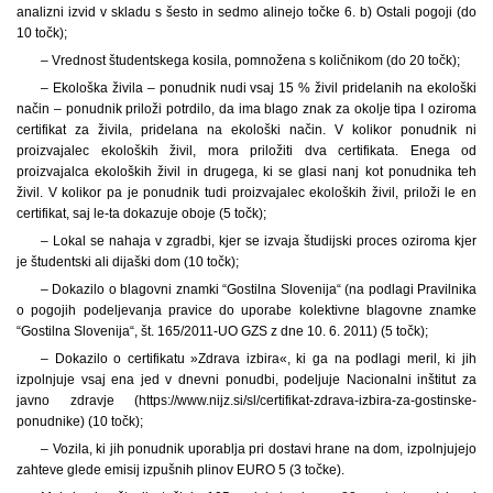
analizni izvid v skladu s šesto in sedmo alinejo točke 6. b) Ostali pogoji (do
10 točk);
– Vrednost študentskega kosila, pomnožena s količnikom (do 20 točk);
– Ekološka živila – ponudnik nudi vsaj 15 % živil pridelanih na ekološki
način – ponudnik priloži potrdilo, da ima blago znak za okolje tipa I oziroma
certifikat za živila, pridelana na ekološki način. V kolikor ponudnik ni
proizvajalec ekoloških živil, mora priložiti dva certifikata. Enega od
proizvajalca ekoloških živil in drugega, ki se glasi nanj kot ponudnika teh
živil. V kolikor pa je ponudnik tudi proizvajalec ekoloških živil, priloži le en
certifikat, saj le-ta dokazuje oboje (5 točk);
– Lokal se nahaja v zgradbi, kjer se izvaja študijski proces oziroma kjer
je študentski ali dijaški dom (10 točk);
– Dokazilo o blagovni znamki “Gostilna Slovenija“ (na podlagi Pravilnika
o pogojih podeljevanja pravice do uporabe kolektivne blagovne znamke
“Gostilna Slovenija“, št. 165/2011-UO GZS z dne 10. 6. 2011) (5 točk);
– Dokazilo o certifikatu »Zdrava izbira«, ki ga na podlagi meril, ki jih
izpolnjuje vsaj ena jed v dnevni ponudbi, podeljuje Nacionalni inštitut za
javno zdravje (https://www.nijz.si/sl/certifikat-zdrava-izbira-za-gostinske-
ponudnike) (10 točk);
– Vozila, ki jih ponudnik uporablja pri dostavi hrane na dom, izpolnjujejo
zahteve glede emisij izpušnih plinov EURO 5 (3 točke).