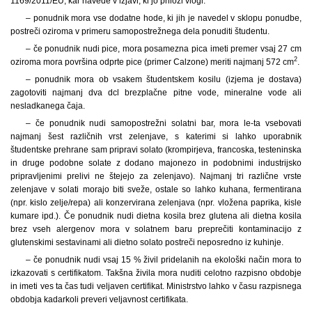
1169/2011/EU, kar navede v izjavi, ki jo priloži vlogi.
– ponudnik mora vse dodatne hode, ki jih je navedel v sklopu ponudbe,
postreči oziroma v primeru samopostrežnega dela ponuditi študentu.
– če ponudnik nudi pice, mora posamezna pica imeti premer vsaj 27 cm
2
oziroma mora površina odprte pice (primer Calzone) meriti najmanj 572 cm
.
– ponudnik mora ob vsakem študentskem kosilu (izjema je dostava)
zagotoviti najmanj dva dcl brezplačne pitne vode, mineralne vode ali
nesladkanega čaja.
– če ponudnik nudi samopostrežni solatni bar, mora le-ta vsebovati
najmanj šest različnih vrst zelenjave, s katerimi si lahko uporabnik
študentske prehrane sam pripravi solato (krompirjeva, francoska, testeninska
in druge podobne solate z dodano majonezo in podobnimi industrijsko
pripravljenimi prelivi ne štejejo za zelenjavo). Najmanj tri različne vrste
zelenjave v solati morajo biti sveže, ostale so lahko kuhana, fermentirana
(npr. kislo zelje/repa) ali konzervirana zelenjava (npr. vložena paprika, kisle
kumare ipd.). Če ponudnik nudi dietna kosila brez glutena ali dietna kosila
brez vseh alergenov mora v solatnem baru preprečiti kontaminacijo z
glutenskimi sestavinami ali dietno solato postreči neposredno iz kuhinje.
– če ponudnik nudi vsaj 15 % živil pridelanih na ekološki način mora to
izkazovati s certifikatom. Takšna živila mora nuditi celotno razpisno obdobje
in imeti ves ta čas tudi veljaven certifikat. Ministrstvo lahko v času razpisnega
obdobja kadarkoli preveri veljavnost certifikata.