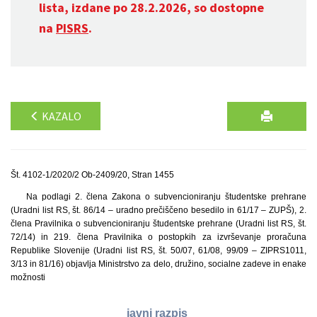
lista, izdane po 28.2.2026, so dostopne
na
PISRS
.
KAZALO
Št. 4102-1/2020/2 Ob-2409/20, Stran 1455
Na podlagi 2. člena Zakona o subvencioniranju študentske prehrane
(Uradni list RS, št. 86/14 – uradno prečiščeno besedilo in 61/17 – ZUPŠ), 2.
člena Pravilnika o subvencioniranju študentske prehrane (Uradni list RS, št.
72/14) in 219. člena Pravilnika o postopkih za izvrševanje proračuna
Republike Slovenije (Uradni list RS, št. 50/07, 61/08, 99/09 – ZIPRS1011,
3/13 in 81/16) objavlja Ministrstvo za delo, družino, socialne zadeve in enake
možnosti
javni razpis