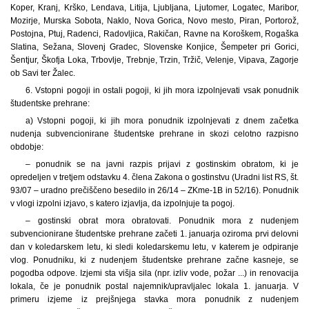
Koper, Kranj, Krško, Lendava, Litija, Ljubljana, Ljutomer, Logatec, Maribor,
Mozirje, Murska Sobota, Naklo, Nova Gorica, Novo mesto, Piran, Portorož,
Postojna, Ptuj, Radenci, Radovljica, Rakičan, Ravne na Koroškem, Rogaška
Slatina, Sežana, Slovenj Gradec, Slovenske Konjice, Šempeter pri Gorici,
Šentjur, Škofja Loka, Trbovlje, Trebnje, Trzin, Tržič, Velenje, Vipava, Zagorje
ob Savi ter Žalec.
6. Vstopni pogoji in ostali pogoji, ki jih mora izpolnjevati vsak ponudnik
študentske prehrane:
a) Vstopni pogoji, ki jih mora ponudnik izpolnjevati z dnem začetka
nudenja subvencionirane študentske prehrane in skozi celotno razpisno
obdobje:
– ponudnik se na javni razpis prijavi z gostinskim obratom, ki je
opredeljen v tretjem odstavku 4. člena Zakona o gostinstvu (Uradni list RS, št.
93/07 – uradno prečiščeno besedilo in 26/14 – ZKme-1B in 52/16). Ponudnik
v vlogi izpolni izjavo, s katero izjavlja, da izpolnjuje ta pogoj.
– gostinski obrat mora obratovati. Ponudnik mora z nudenjem
subvencionirane študentske prehrane začeti 1. januarja oziroma prvi delovni
dan v koledarskem letu, ki sledi koledarskemu letu, v katerem je odpiranje
vlog. Ponudniku, ki z nudenjem študentske prehrane začne kasneje, se
pogodba odpove. Izjemi sta višja sila (npr. izliv vode, požar ...) in renovacija
lokala, če je ponudnik postal najemnik/upravljalec lokala 1. januarja. V
primeru izjeme iz prejšnjega stavka mora ponudnik z nudenjem