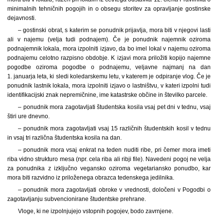
minimalnih tehničnih pogojih in o obsegu storitev za opravljanje gostinske
dejavnosti.
– gostinski obrat, s katerim se ponudnik prijavlja, mora biti v njegovi lasti
ali v najemu (velja tudi podnajem). Če je ponudnik najemnik oziroma
podnajemnik lokala, mora izpolniti izjavo, da bo imel lokal v najemu oziroma
podnajemu celotno razpisno obdobje. K izjavi mora priložiti kopijo najemne
pogodbe oziroma pogodbe o podnajemu, veljavne najmanj na dan
1. januarja leta, ki sledi koledarskemu letu, v katerem je odpiranje vlog. Če je
ponudnik lastnik lokala, mora izpolniti izjavo o lastništvu, v kateri izpolni tudi
identifikacijski znak nepremičnine, ime katastrske občine in številko parcele.
– ponudnik mora zagotavljati študentska kosila vsaj pet dni v tednu, vsaj
štiri ure dnevno.
– ponudnik mora zagotavljati vsaj 15 različnih študentskih kosil v tednu
in vsaj tri različna študentska kosila na dan.
– ponudnik mora vsaj enkrat na teden nuditi ribe, pri čemer mora imeti
riba vidno strukturo mesa (npr. cela riba ali ribji file). Navedeni pogoj ne velja
za ponudnika z izključno vegansko oziroma vegetariansko ponudbo, kar
mora biti razvidno iz priloženega obrazca tedenskega jedilnika.
– ponudnik mora zagotavljati obroke v vrednosti, določeni v Pogodbi o
zagotavljanju subvencionirane študentske prehrane.
Vloge, ki ne izpolnjujejo vstopnih pogojev, bodo zavrnjene.