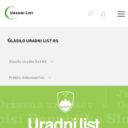
G
LASILO URADNI LIST RS
Glasilo Uradni list RS
Preklic dokumentov