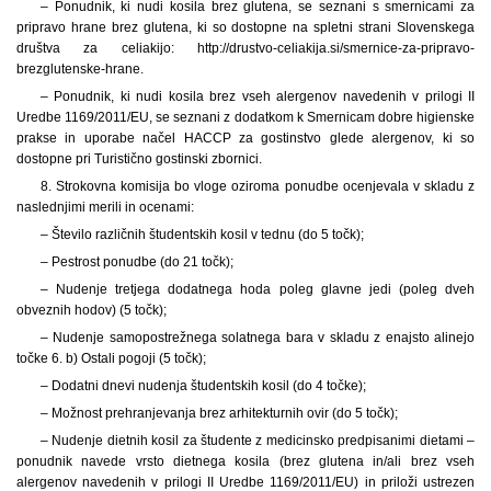
– Ponudnik, ki nudi kosila brez glutena, se seznani s smernicami za
pripravo hrane brez glutena, ki so dostopne na spletni strani Slovenskega
društva za celiakijo: http://drustvo-celiakija.si/smernice-za-pripravo-
brezglutenske-hrane.
– Ponudnik, ki nudi kosila brez vseh alergenov navedenih v prilogi II
Uredbe 1169/2011/EU, se seznani z dodatkom k Smernicam dobre higienske
prakse in uporabe načel HACCP za gostinstvo glede alergenov, ki so
dostopne pri Turistično gostinski zbornici.
8. Strokovna komisija bo vloge oziroma ponudbe ocenjevala v skladu z
naslednjimi merili in ocenami:
– Število različnih študentskih kosil v tednu (do 5 točk);
– Pestrost ponudbe (do 21 točk);
– Nudenje tretjega dodatnega hoda poleg glavne jedi (poleg dveh
obveznih hodov) (5 točk);
– Nudenje samopostrežnega solatnega bara v skladu z enajsto alinejo
točke 6. b) Ostali pogoji (5 točk);
– Dodatni dnevi nudenja študentskih kosil (do 4 točke);
– Možnost prehranjevanja brez arhitekturnih ovir (do 5 točk);
– Nudenje dietnih kosil za študente z medicinsko predpisanimi dietami –
ponudnik navede vrsto dietnega kosila (brez glutena in/ali brez vseh
alergenov navedenih v prilogi II Uredbe 1169/2011/EU) in priloži ustrezen