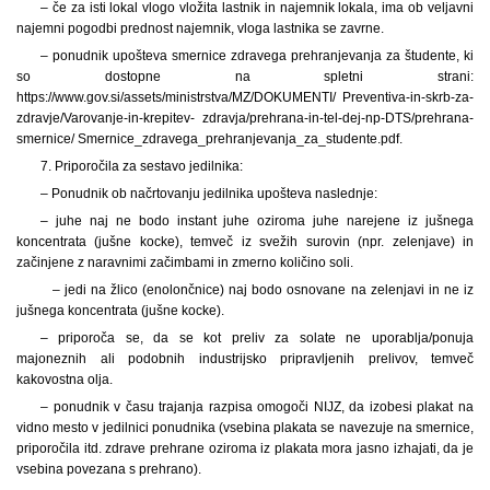
– če za isti lokal vlogo vložita lastnik in najemnik lokala, ima ob veljavni
najemni pogodbi prednost najemnik, vloga lastnika se zavrne.
– ponudnik upošteva smernice zdravega prehranjevanja za študente, ki
so dostopne na spletni strani:
https://www.gov.si/assets/ministrstva/MZ/DOKUMENTI/ Preventiva-in-skrb-za-
zdravje/Varovanje-in-krepitev- zdravja/prehrana-in-tel-dej-np-DTS/prehrana-
smernice/ Smernice_zdravega_prehranjevanja_za_studente.pdf.
7. Priporočila za sestavo jedilnika:
– Ponudnik ob načrtovanju jedilnika upošteva naslednje:
– juhe naj ne bodo instant juhe oziroma juhe narejene iz jušnega
koncentrata (jušne kocke), temveč iz svežih surovin (npr. zelenjave) in
začinjene z
naravnimi začimbami in zmerno količino soli.
– jedi na žlico (enolončnice) naj bodo osnovane na zelenjavi in ne iz
jušnega koncentrata (jušne kocke).
– priporoča se, da se kot preliv za solate ne uporablja
/ponuja
majoneznih ali podobnih industrijsko pripravljenih prelivov, temveč
kakovostna olja.
– ponudnik v času trajanja razpisa omogoči NIJZ, da izobesi plakat na
vidno mesto v jedilnici ponudnika (vsebina plakata se navezuje na smernice,
priporočila itd. zdrave prehrane oziroma iz plakata mora jasno izhajati, da je
vsebina povezana s prehrano).