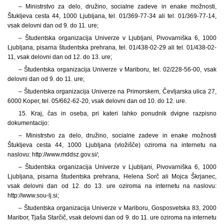
– Ministrstvo za delo, družino, socialne zadeve in enake možnosti,
Štukljeva cesta 44, 1000 Ljubljana, tel. 01/369-77-34 ali tel. 01/369-77-14,
vsak delovni dan od 9. do 11. ure;
– Študentska organizacija Univerze v Ljubljani, Pivovarniška 6, 1000
Ljubljana, pisarna študentska prehrana, tel. 01/438-02-29 ali tel. 01/438-02-
11, vsak delovni dan od 12. do 13. ure;
– Študentska organizacija Univerze v Mariboru, tel. 02/228-56-00, vsak
delovni dan od 9. do 11. ure;
– Študentska organizacija Univerze na Primorskem, Čevljarska ulica 27,
6000 Koper, tel. 05/662-62-20, vsak delovni dan od 10. do 12. ure.
15. Kraj, čas in oseba, pri kateri lahko ponudnik dvigne razpisno
dokumentacijo:
– Ministrstvo za delo, družino, socialne zadeve in enake možnosti
Štukljeva cesta 44, 1000 Ljubljana (vložišče) oziroma na internetu na
naslovu: http://www.mddsz.gov.si/;
– Študentska organizacija Univerze v Ljubljani, Pivovarniška 6, 1000
Ljubljana, pisarna študentska prehrana, Helena Sorč ali Mojca Škrjanec,
vsak delovni dan od 12. do 13. ure oziroma na internetu na naslovu:
http://www.sou-lj.si;
– Študentska organizacija Univerze v Mariboru, Gosposvetska 83, 2000
Maribor, Tjaša Starčič, vsak delovni dan od 9. do 11. ure oziroma na internetu