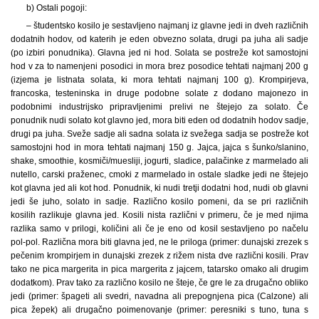
b) Ostali pogoji:
– študentsko kosilo je sestavljeno najmanj iz glavne jedi in dveh različnih
dodatnih hodov, od katerih je eden obvezno solata, drugi pa juha ali sadje
(po izbiri ponudnika). Glavna jed ni hod. Solata se postreže kot samostojni
hod v za to namenjeni posodici in mora brez posodice tehtati najmanj 200 g
(izjema je listnata solata, ki mora tehtati najmanj 100 g). Krompirjeva,
francoska, testeninska in druge podobne solate z dodano majonezo in
podobnimi industrijsko pripravljenimi prelivi ne štejejo za solato. Če
ponudnik nudi solato kot glavno jed, mora biti eden od dodatnih hodov sadje,
drugi pa juha. Sveže sadje ali sadna solata iz svežega sadja se postreže kot
samostojni hod in mora tehtati najmanj 150 g. Jajca, jajca s šunko/slanino,
shake, smoothie, kosmiči/muesliji, jogurti, sladice, palačinke z marmelado ali
nutello, carski praženec, cmoki z marmelado in ostale sladke jedi ne štejejo
kot glavna jed ali kot hod. Ponudnik, ki nudi tretji dodatni hod, nudi ob glavni
jedi še juho, solato in sadje. Različno kosilo pomeni, da se pri različnih
kosilih razlikuje glavna jed. Kosili nista različni v primeru, če je med njima
razlika samo v prilogi, količini ali če je eno od kosil sestavljeno po načelu
pol-pol. Različna mora biti glavna jed, ne le priloga (primer: dunajski zrezek s
pečenim krompirjem in dunajski zrezek z rižem nista dve različni kosili. Prav
tako ne pica margerita in pica margerita z jajcem, tatarsko omako ali drugim
dodatkom). Prav tako za različno kosilo ne šteje, če gre le za drugačno obliko
jedi (primer: špageti ali svedri, navadna ali prepognjena pica (Calzone) ali
pica žepek) ali drugačno poimenovanje (primer: peresniki s tuno, tuna s