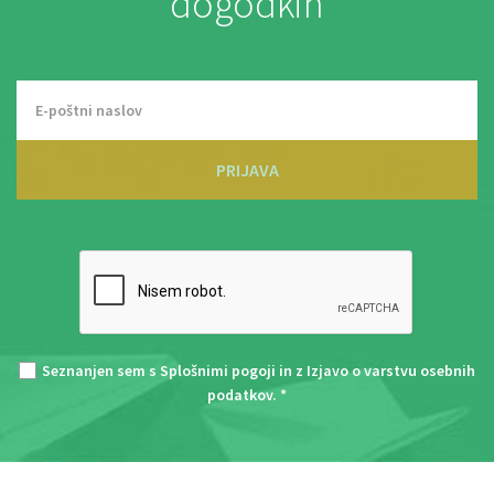
dogodkih
PRIJAVA
Seznanjen sem s
Splošnimi pogoji
in z
Izjavo o varstvu osebnih
podatkov
. *