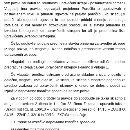
tem pozivu ter kateri so prednostni upravičeni ukrepi v posameznem primeru.
Vlagatelj ima pravico ugovarjati prejetemu Poročilu o ugotovitvah v
postavljenem roku. V primeru ugovora na prejeto poročilo Eko sklad, j.s.
prouči utemeljenost ugovora in po potrebi pridobi mnenje zunanjega
izvajalca, ki kot neodvisni strokovnjak presodi, ali je stavba primerna za
izvedbo kateregakoli od upravičenih ukrepov ter ali je prednostna lista
upravičenih ukrepov utemeljena.
Če bo ugotovljeno, da je predmetna stavba primerna za izvedbo ukrepov
iz tega poziva, bo vlagatelju izdana odločba s prednostnim vrstnim redom
upravičenih ukrepov.
Vlagatelj na podlagi ter skladno z izdano pozitivno odločbo pridobi
predračune izvajalca/cev upravičenih ukrepov skladno s Prilogo 1.
Če vlagatelj predloži ustrezne predračune skladno z izdano pozitivno
odločbo, vlagatelj, izvajalec in Eko sklad, j.s. sklenejo tripartitno pogodbo za
izvedbo vsakega od upravičenih ukrepov, s katero se določijo pogoji za
izplačilo nepovratne finančne spodbude po tem pozivu.
Za vlogo in odločbo o dodelitvi pravice do spodbude se taksa skladno z
drugim odstavkom 2. člena in 1. točko 28. člena Zakona o upravnih taksah
(Uradni list RS, št. 106/10 – uradno prečiščeno besedilo, 14/15 – ZUUJFO,
84/15 – ZZelP-J, 32/16 in 30/18 – ZKZaš) ne plačuje.
10.
Pogoji za izplačilo nepovratne finančne spodbude
a) sklenitev tripartitne pogodbe