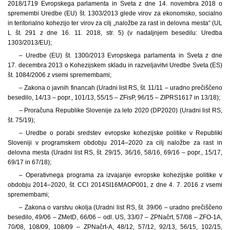
2018/1719 Evropskega parlamenta in Sveta z dne 14. novembra 2018 o
spremembi Uredbe (EU) št. 1303/2013 glede virov za ekonomsko, socialno
in teritorialno kohezijo ter virov za cilj „naložbe za rast in delovna mesta“ (UL
L št. 291 z dne 16. 11. 2018, str. 5) (v nadaljnjem besedilu: Uredba
1303/2013/EU);
– Uredbe (EU) št. 1300/2013 Evropskega parlamenta in Sveta z dne
17. decembra 2013 o Kohezijskem skladu in razveljavitvi Uredbe Sveta (ES)
št. 1084/2006 z vsemi spremembami;
– Zakona o javnih financah (Uradni list RS, št. 11/11 – uradno prečiščeno
besedilo, 14/13 – popr., 101/13, 55/15 – ZFisP, 96/15 – ZIPRS1617 in 13/18);
– Proračuna Republike Slovenije za leto 2020 (DP2020) (Uradni list RS,
št. 75/19);
– Uredbe o porabi sredstev evropske kohezijske politike v Republiki
Sloveniji v programskem obdobju 2014–2020 za cilj naložbe za rast in
delovna mesta (Uradni list RS, št. 29/15, 36/16, 58/16, 69/16 – popr., 15/17,
69/17 in 67/18);
– Operativnega programa za izvajanje evropske kohezijske politike v
obdobju 2014–2020, št. CCI 2014SI16MAOP001, z dne 4. 7. 2016 z vsemi
spremembami;
– Zakona o varstvu okolja (Uradni list RS, št. 39/06 – uradno prečiščeno
besedilo, 49/06 – ZMetD, 66/06 – odl. US, 33/07 – ZPNačrt, 57/08 – ZFO-1A,
70/08, 108/09, 108/09 – ZPNačrt-A, 48/12, 57/12, 92/13, 56/15, 102/15,