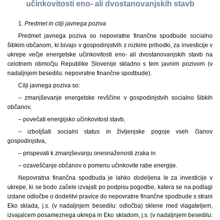
učinkovitosti eno- ali dvostanovanjskih stavb
1.
Predmet in cilji javnega poziva
Predmet javnega poziva so nepovratne finančne spodbude socialno
šibkim občanom, ki bivajo v gospodinjstvih z nizkimi prihodki, za investicije v
ukrepe večje energetske učinkovitosti eno- ali dvostanovanjskih stavb na
celotnem območju Republike Slovenije skladno s tem javnim pozivom (v
nadaljnjem besedilu: nepovratne finančne spodbude).
Cilji javnega poziva so:
– zmanjševanje energetske revščine v gospodinjstvih socialno šibkih
občanov,
– povečati energijsko učinkovitost stavb,
– izboljšati socialni status in življenjske pogoje vseh članov
gospodinjstva,
– prispevati k zmanjševanju onesnaženosti zraka in
– ozaveščanje občanov o pomenu učinkovite rabe energije.
Nepovratna finančna spodbuda je lahko dodeljena le za investicije v
ukrepe, ki se bodo začele izvajati po podpisu pogodbe, katera se na podlagi
izdane odločbe o dodelitvi pravice do nepovratne finančne spodbude s strani
Eko sklada, j.s. (v nadaljnjem besedilu: odločba) sklene med vlagateljem,
izvajalcem posameznega ukrepa in Eko skladom, j.s. (v nadaljnjem besedilu: