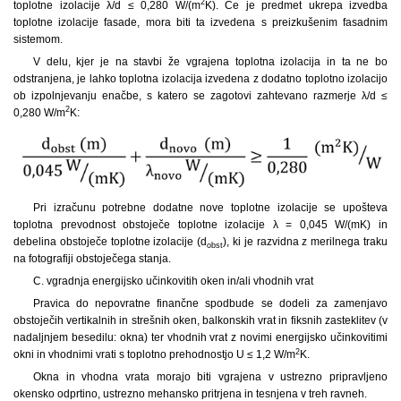
2
toplotne izolacije λ/d ≤ 0,280 W/(m
K). Če je predmet ukrepa izvedba
toplotne izolacije fasade, mora biti ta izvedena s preizkušenim fasadnim
sistemom.
V delu, kjer je na stavbi že vgrajena toplotna izolacija in ta ne bo
odstranjena, je lahko toplotna izolacija izvedena z dodatno toplotno izolacijo
ob izpolnjevanju enačbe, s katero se zagotovi zahtevano razmerje λ/d ≤
2
0,280 W/m
K:
Pri izračunu potrebne dodatne nove toplotne izolacije se upošteva
toplotna prevodnost obstoječe toplotne izolacije λ = 0,045 W/(mK) in
debelina obstoječe toplotne izolacije (d
), ki je razvidna z merilnega traku
obst
na fotografiji obstoječega stanja.
C. vgradnja energijsko učinkovitih oken in/ali vhodnih vrat
Pravica do nepovratne finančne spodbude se dodeli za zamenjavo
obstoječih vertikalnih in strešnih oken, balkonskih vrat in fiksnih zasteklitev (v
nadaljnjem besedilu: okna) ter vhodnih vrat z novimi energijsko učinkovitimi
2
okni in vhodnimi vrati s toplotno prehodnostjo U ≤ 1,2 W/m
K.
Okna in vhodna vrata morajo biti vgrajena v ustrezno pripravljeno
okensko odprtino, ustrezno mehansko pritrjena in tesnjena v treh ravneh.