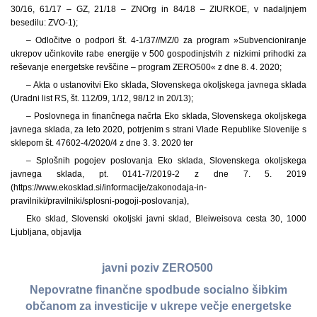
30/16, 61/17 – GZ, 21/18 – ZNOrg in 84/18 – ZIURKOE, v nadaljnjem
besedilu: ZVO-1);
– Odločitve o podpori št. 4-1/37//MZ/0 za program »Subvencioniranje
ukrepov učinkovite rabe energije v 500 gospodinjstvih z nizkimi prihodki za
reševanje energetske revščine – program ZERO500« z dne 8. 4. 2020;
– Akta o ustanovitvi Eko sklada, Slovenskega okoljskega javnega sklada
(Uradni list RS, št. 112/09, 1/12, 98/12 in 20/13);
– Poslovnega in finančnega načrta Eko sklada, Slovenskega okoljskega
javnega sklada, za leto 2020, potrjenim s strani Vlade Republike Slovenije s
sklepom št. 47602-4/2020/4 z dne 3. 3. 2020 ter
– Splošnih pogojev poslovanja Eko sklada, Slovenskega okoljskega
javnega sklada, pt. 0141-7/2019-2 z dne 7. 5. 2019
(https://www.ekosklad.si/informacije/zakonodaja-in-
pravilniki/pravilniki/splosni-pogoji-poslovanja),
Eko sklad, Slovenski okoljski javni sklad, Bleiweisova cesta 30, 1000
Ljubljana, objavlja
javni poziv ZERO500
Nepovratne finančne spodbude socialno šibkim
občanom za investicije v ukrepe večje energetske