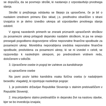
se dopušča, da se povrnejo stroški, ki nastanejo z vzpostavitvijo prvotnega
stanja.
Stroški iz prejšnjega odstavka se štejejo za upravičene, če je bil o
nastalem izrednem primeru Eko sklad, j.s. predhodno obveščen s strani
izvajalca in je delno izvedbo ukrepa ali vzpostavitev prvotnega stanja
odobril.
V zgoraj navedenih primerih se znesek priznanih upravičenih stroškov
za posamezni ukrep prilagodi dejansko nastalim stroškom, ki pa ne smejo
presegati pogodbeno dogovorjene višine nepovratne finančne spodbude za
posamezni ukrep. Morebitna neporabljena sredstva nepovratne finančne
spodbude, predvidena za posamezni ukrep, ki se ni izvedel v celoti, se
razporedijo k naslednjim ukrepom, po prednostnem vrstnem redu,
določenem v odločbi.
3.
Upravičene osebe in pogoji ter zahteve za kandidiranje
a) upravičene osebe
Na javni poziv lahko kandidira vsaka fizična oseba (v nadaljnjem
besedilu: vlagatelj), ki izpolnjuje naslednje pogoje:
1. je polnoletni državljan Republike Slovenije s stalnim prebivališčem v
Republiki Sloveniji;
2. ima prijavljeno stalno prebivališče in dejansko živi na naslovu stavbe,
kjer se bo investicija izvajala;