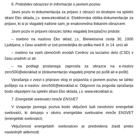
6.
Pridobitev obrazcev in informacije o javnem pozivu
Javni poziv in dokumentacija za prijavo z obrazci so dostopni na spletni
strani Eko sklada, j.s. www.ekosklad.si. Elektronska oblika dokumentacije za
prijavo, ki si jo vlagatelj natisne sam, je enakovredna tiskanim obrazcem.
Javni poziv in prijavni obrazec lahko vlagatelj brezplačno pridobi:
– osebno na naslovu Eko sklad, j.s., Bleiweisova cesta 30, 1000
Ljubljana, v času uradnih ur (od ponedeljka do petka med 8. in 14. uro) ali
– osebno na vseh območnih enotah Centrov za socialno delo (CSD) v
času uradnih ur ali
– na podlagi poslanega zaprosila za obrazce na e-naslov
zero500@ekosklad.si (dokumentacijo vlagatelj prejme po pošti ali e-pošti).
Vprašanja v zvezi s pripravo vlog in pojasnila o javnem pozivu se lahko
pošljejo na e-naslov: zero500@ekosklad.si. Odgovori na pogosta vprašanja
bodo objavljeni na spletni strani Eko sklada, j.s. www.ekosklad.si.
7.
Energetski svetovalci mreže ENSVET
V izvajanje javnega poziva bodo vključeni tudi neodvisni energetski
svetovalci, ki delujejo v okviru energetske svetovalne mreže ENSVET
(energetski svetovalci).
Vključenost energetskih svetovalcev je predvidena zlasti preko
naslednjih aktivnosti: