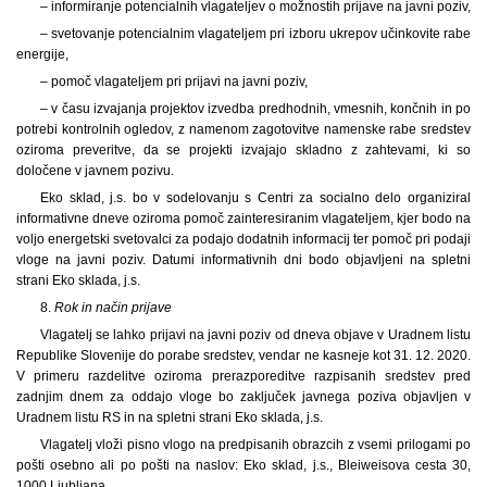
– informiranje potencialnih vlagateljev o možnostih prijave na javni poziv,
– svetovanje potencialnim vlagateljem pri izboru ukrepov učinkovite rabe
energije,
– pomoč vlagateljem pri prijavi na javni poziv,
– v času izvajanja projektov izvedba predhodnih, vmesnih, končnih in po
potrebi kontrolnih ogledov, z namenom zagotovitve namenske rabe sredstev
oziroma preveritve, da se projekti izvajajo skladno z zahtevami, ki so
določene v javnem pozivu.
Eko sklad, j.s. bo v sodelovanju s Centri za socialno delo organiziral
informativne dneve oziroma pomoč zainteresiranim vlagateljem, kjer bodo na
voljo energetski svetovalci za podajo dodatnih informacij ter pomoč pri podaji
vloge na javni poziv. Datumi informativnih dni bodo objavljeni na spletni
strani Eko sklada, j.s.
8.
Rok in način prijave
Vlagatelj se lahko prijavi na javni poziv od dneva objave v Uradnem listu
Republike Slovenije do porabe sredstev, vendar ne kasneje kot 31. 12. 2020.
V primeru razdelitve oziroma prerazporeditve razpisanih sredstev pred
zadnjim dnem za oddajo vloge bo zaključek javnega poziva objavljen v
Uradnem listu RS in na spletni strani Eko sklada, j.s.
Vlagatelj vloži pisno vlogo na predpisanih obrazcih z vsemi prilogami po
pošti osebno ali po pošti na naslov: Eko sklad, j.s., Bleiweisova cesta 30,
1000 Ljubljana.