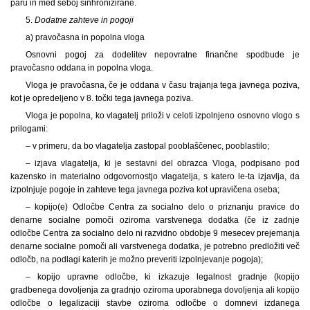
paru in med seboj sinhronizirane.
5.
Dodatne zahteve in pogoji
a) pravočasna in popolna vloga
Osnovni pogoj za dodelitev nepovratne finančne spodbude je
pravočasno oddana in popolna vloga.
Vloga je pravočasna, če je oddana v času trajanja tega javnega poziva,
kot je opredeljeno v 8. točki tega javnega poziva.
Vloga je popolna, ko vlagatelj priloži v celoti izpolnjeno osnovno vlogo s
prilogami:
– v primeru, da bo vlagatelja zastopal pooblaščenec, pooblastilo;
– izjava vlagatelja, ki je sestavni del obrazca Vloga, podpisano pod
kazensko in materialno odgovornostjo vlagatelja, s katero le-ta izjavlja, da
izpolnjuje pogoje in zahteve tega javnega poziva kot upravičena oseba;
– kopijo(e) Odločbe Centra za socialno delo o priznanju pravice do
denarne socialne pomoči oziroma varstvenega dodatka (če iz zadnje
odločbe Centra za socialno delo ni razvidno obdobje 9 mesecev prejemanja
denarne socialne pomoči ali varstvenega dodatka, je potrebno predložiti več
odločb, na podlagi katerih je možno preveriti izpolnjevanje pogoja);
– kopijo upravne odločbe, ki izkazuje legalnost gradnje (kopijo
gradbenega dovoljenja za gradnjo oziroma uporabnega dovoljenja ali kopijo
odločbe o legalizaciji stavbe oziroma odločbe o domnevi izdanega