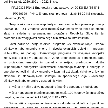
politike za leto 2020, 2021 in 2022, in sicer:
– PP160328 PN4.1-Energetska prenova stavb-14-20-KS-EU (85 %) in
– PP160329 PN4.1-Energetska prenova stavb-14-20-KS-slovenska
udeležba (15 %).
Skupna okvirna višina razpoložljivih sredstev po tem javnem pozivu je
960.000,00 EUR. Vrednost vseh razpoložljivih sredstev se lahko spremeni,
zlasti v skladu s spremembami proračuna Republike Slovenije ter
proračunskih zmogljivosti pristojnega Ministrstva za infrastrukturo.
Javni poziv se izvaja v okviru programa »Subvencioniranje ukrepov
učinkovite rabe energije v eno in dvostanovanjskih objektih – program
ZERO500«, na podlagi Operativnega programa za izvajanje evropske
kohezijske politike v obdobju 2014–2020, prednostne osi »Trajnostna raba
in proizvodna energije in pametna omrežja«, prednostne naložbe
»Spodbujanje energetske učinkovitosti, pametnega ravnanja z energijo in
uporabe obnovljivih virov energije v javni infrastrukturi, vključno z javnimi
stavbami, in stanovanjskem sektorju« in specifičnega cilja »Povečanje
učinkovitosti rabe energije v gospodinjstvih«.
b) višina in način delitve nepovratne finančne spodbude med ukrepe
Višina nepovratne finančne spodbude znaša 100 % upravičenih stroškov
projekta, vendar ne več kot 9.620,00 EUR z DDV.
Točna višina nepovratne finančne spodbude se določi s tripartitnimi
pogodbami, in sicer na podlagi predračuna/ov za izbrani ukrep ali