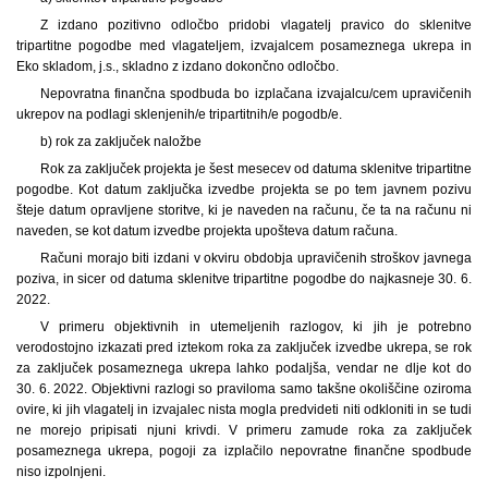
Z izdano pozitivno odločbo pridobi vlagatelj pravico do sklenitve
tripartitne pogodbe med vlagateljem, izvajalcem posameznega ukrepa in
Eko skladom, j.s., skladno z izdano dokončno odločbo.
Nepovratna finančna spodbuda bo izplačana izvajalcu/cem upravičenih
ukrepov na podlagi sklenjenih/e tripartitnih/e pogodb/e.
b) rok za zaključek naložbe
Rok za zaključek projekta je šest mesecev od datuma sklenitve tripartitne
pogodbe. Kot datum zaključka izvedbe projekta se po tem javnem pozivu
šteje datum opravljene storitve, ki je naveden na računu, če ta na računu ni
naveden, se kot datum izvedbe projekta upošteva datum računa.
Računi morajo biti izdani v okviru obdobja upravičenih stroškov javnega
poziva, in sicer od datuma sklenitve tripartitne pogodbe do najkasneje 30. 6.
2022.
V primeru objektivnih in utemeljenih razlogov, ki jih je potrebno
verodostojno izkazati pred iztekom roka za zaključek izvedbe ukrepa, se rok
za zaključek posameznega ukrepa lahko podaljša, vendar ne dlje kot do
30. 6. 2022. Objektivni razlogi so praviloma samo takšne okoliščine oziroma
ovire, ki jih vlagatelj in izvajalec nista mogla predvideti niti odkloniti in se tudi
ne morejo pripisati njuni krivdi. V primeru zamude roka za zaključek
posameznega ukrepa, pogoji za izplačilo nepovratne finančne spodbude
niso izpolnjeni.