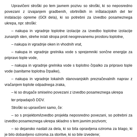
Upravičeni stroški po tem javnem pozivu so stroški, ki so neposredno
povezani z izvajanjem gradbenih, obrtniških in inštalacijskih del ter
instalacijo opreme (GOI dela), ki so potrebni za izvedbo posameznega
ukrepa, npr. stroški:
– nakupa in vgradnje toplotne izolacije za izvedbo toplotne izolacije
zunanjih sten, strehe in/ali stropa proti neogrevanemu prostoru toplotne,
– nakupa in vgradnje oken in vhodnih vrat,
– nakupa in vgradnje grelnika vode s sprejemniki sončne energije za
pripravo tople vode,
– nakupa in vgradnje grelnika vode s toplotno črpalko za pripravo tople
vode (sanitarne toplotna črpalke),
– nakupa in vgradnje lokalnih stanovanjskih prezračevalnih naprav z
vračanjem toplote odpadnega zraka,
– ki so drugače smiselno povezani z izvedbo posameznega ukrepa
ter pripadajoči DDV.
Stroški so upravičeni samo, če:
– so s projektom/izvedbo projekta neposredno povezani, so potrebni za
izvedbo posameznega ukrepa skladno s tem javnim pozivom;
– so dejansko nastali za dela, ki so bila opravljena oziroma za blago, ki
je bilo dobavljeno oziroma za storitve, ki so bile izvedene;