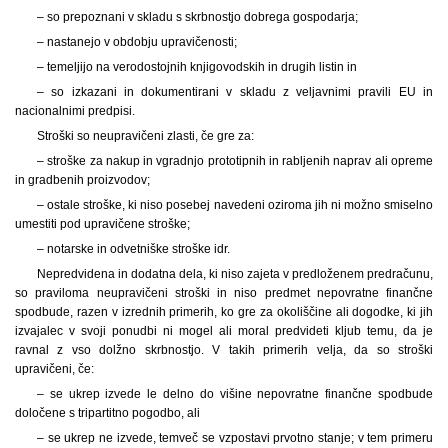
– so prepoznani v skladu s skrbnostjo dobrega gospodarja;
– nastanejo v obdobju upravičenosti;
– temeljijo na verodostojnih knjigovodskih in drugih listin in
– so izkazani in dokumentirani v skladu z veljavnimi pravili EU in
nacionalnimi predpisi.
Stroški so neupravičeni zlasti, če gre za:
– stroške za nakup in vgradnjo prototipnih in rabljenih naprav ali opreme
in gradbenih proizvodov;
– ostale stroške, ki niso posebej navedeni oziroma jih ni možno smiselno
umestiti pod upravičene stroške;
– notarske in odvetniške stroške idr.
Nepredvidena in dodatna dela, ki niso zajeta v predloženem predračunu,
so praviloma neupravičeni stroški in niso predmet nepovratne finančne
spodbude, razen v izrednih primerih, ko gre za okoliščine ali dogodke, ki jih
izvajalec v svoji ponudbi ni mogel ali moral predvideti kljub temu, da je
ravnal z vso dolžno skrbnostjo. V takih primerih velja, da so stroški
upravičeni, če:
– se ukrep izvede le delno do višine nepovratne finančne spodbude
določene s tripartitno pogodbo, ali
– se ukrep ne izvede, temveč se vzpostavi prvotno stanje; v tem primeru