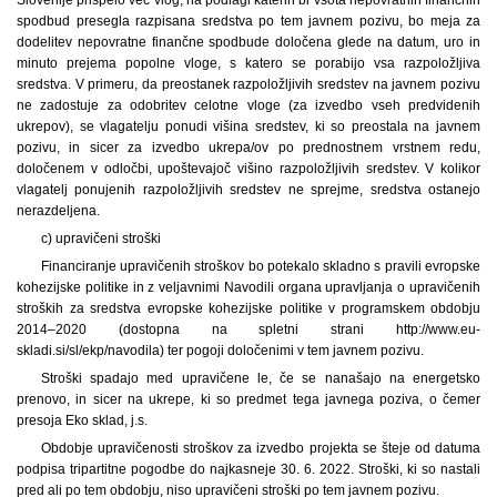
spodbud presegla razpisana sredstva po tem javnem pozivu, bo meja za
dodelitev nepovratne finančne spodbude določena glede na datum, uro in
minuto prejema popolne vloge, s katero se porabijo vsa razpoložljiva
sredstva. V primeru, da preostanek razpoložljivih sredstev na javnem pozivu
ne zadostuje za odobritev celotne vloge (za izvedbo vseh predvidenih
ukrepov), se vlagatelju ponudi višina sredstev, ki so preostala na javnem
pozivu, in sicer za izvedbo ukrepa/ov po prednostnem vrstnem redu,
določenem v odločbi, upoštevajoč višino razpoložljivih sredstev. V kolikor
vlagatelj ponujenih razpoložljivih sredstev ne sprejme, sredstva ostanejo
nerazdeljena.
c) upravičeni stroški
Financiranje upravičenih stroškov bo potekalo skladno s pravili evropske
kohezijske politike in z veljavnimi Navodili organa upravljanja o upravičenih
stroških za sredstva evropske kohezijske politike v programskem obdobju
2014–2020 (dostopna na spletni strani http://www.eu-
skladi.si/sl/ekp/navodila) ter pogoji določenimi v tem javnem pozivu.
Stroški spadajo med upravičene le, če se nanašajo na energetsko
prenovo, in sicer na ukrepe, ki so predmet tega javnega poziva, o čemer
presoja Eko sklad, j.s.
Obdobje upravičenosti stroškov za izvedbo projekta se šteje od datuma
podpisa tripartitne pogodbe do najkasneje 30. 6. 2022. Stroški, ki so nastali
pred ali po tem obdobju, niso upravičeni stroški po tem javnem pozivu.