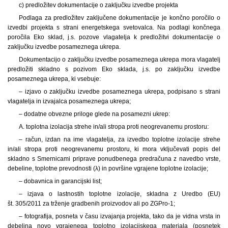
c) predložitev dokumentacije o zaključku izvedbe projekta
Podlaga za predložitev zaključene dokumentacije je končno poročilo o
izvedbi projekta s strani energetskega svetovalca. Na podlagi končnega
poročila Eko sklad, j.s. pozove vlagatelja k predložitvi dokumentacije o
zaključku izvedbe posameznega ukrepa.
Dokumentacijo o zaključku izvedbe posameznega ukrepa mora vlagatelj
predložiti skladno s pozivom Eko sklada, j.s. po zaključku izvedbe
posameznega ukrepa, ki vsebuje:
– izjavo o zaključku izvedbe posameznega ukrepa, podpisano s strani
vlagatelja in izvajalca posameznega ukrepa;
– dodatne obvezne priloge glede na posamezni ukrep:
A. toplotna izolacija strehe in/ali stropa proti neogrevanemu prostoru:
– račun, izdan na ime vlagatelja, za izvedbo toplotne izolacije strehe
in/ali stropa proti neogrevanemu prostoru, ki mora vključevati popis del
skladno s Smernicami priprave ponudbenega predračuna z navedbo vrste,
debeline, toplotne prevodnosti (λ) in površine vgrajene toplotne izolacije;
– dobavnica in garancijski list;
– izjava o lastnostih toplotne izolacije, skladna z Uredbo (EU)
št. 305/2011 za trženje gradbenih proizvodov ali po ZGPro-1;
– fotografija, posneta v času izvajanja projekta, tako da je vidna vrsta in
debelina novo vgrajenega toplotno izolacijskega materiala (posnetek