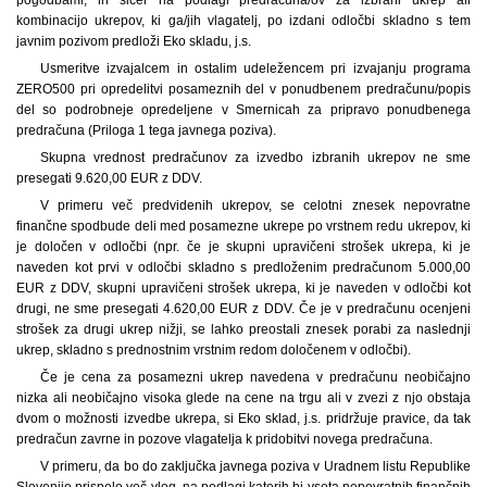
kombinacijo ukrepov, ki ga/jih vlagatelj, po izdani odločbi skladno s tem
javnim pozivom predloži Eko skladu, j.s.
Usmeritve izvajalcem in ostalim udeležencem pri izvajanju programa
ZERO500 pri opredelitvi posameznih del v ponudbenem predračunu/popis
del so podrobneje opredeljene v Smernicah za pripravo ponudbenega
predračuna (Priloga 1 tega javnega poziva).
Skupna vrednost predračunov za izvedbo izbranih ukrepov ne sme
presegati 9.620,00 EUR z DDV.
V primeru več predvidenih ukrepov, se celotni znesek nepovratne
finančne spodbude deli med posamezne ukrepe po vrstnem redu ukrepov, ki
je določen v odločbi (npr. če je skupni upravičeni strošek ukrepa, ki je
naveden kot prvi v odločbi skladno s predloženim predračunom 5.000,00
EUR z DDV, skupni upravičeni strošek ukrepa, ki je naveden v odločbi kot
drugi, ne sme presegati 4.620,00 EUR z DDV. Če je v predračunu ocenjeni
strošek za drugi ukrep nižji, se lahko preostali znesek porabi za naslednji
ukrep, skladno s prednostnim vrstnim redom določenem v odločbi).
Če je cena za posamezni ukrep navedena v predračunu neobičajno
nizka ali neobičajno visoka glede na cene na trgu ali v zvezi z njo obstaja
dvom o možnosti izvedbe ukrepa, si Eko sklad, j.s. pridržuje pravice, da tak
predračun zavrne in pozove vlagatelja k pridobitvi novega predračuna.
V primeru, da bo do zaključka javnega poziva v Uradnem listu Republike
Slovenije prispelo več vlog, na podlagi katerih bi vsota nepovratnih finančnih