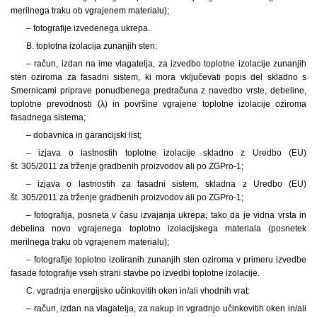
merilnega traku ob vgrajenem materialu);
– fotografije izvedenega ukrepa.
B. toplotna izolacija zunanjih sten:
– račun, izdan na ime vlagatelja, za izvedbo toplotne izolacije zunanjih
sten oziroma za fasadni sistem, ki mora vključevati popis del skladno s
Smernicami priprave ponudbenega predračuna z navedbo vrste, debeline,
toplotne prevodnosti (λ) in površine vgrajene toplotne izolacije oziroma
fasadnega sistema;
– dobavnica in garancijski list;
– izjava o lastnostih toplotne izolacije skladno z Uredbo (EU)
št. 305/2011 za trženje gradbenih proizvodov ali po ZGPro-1;
– izjava o lastnostih za fasadni sistem, skladna z Uredbo (EU)
št. 305/2011 za trženje gradbenih proizvodov ali po ZGPro-1;
– fotografija, posneta v času izvajanja ukrepa, tako da je vidna vrsta in
debelina novo vgrajenega toplotno izolacijskega materiala (posnetek
merilnega traku ob vgrajenem materialu);
– fotografije toplotno izoliranih zunanjih sten oziroma v primeru izvedbe
fasade fotografije vseh strani stavbe po izvedbi toplotne izolacije.
C. vgradnja energijsko učinkovitih oken in/ali vhodnih vrat:
– račun, izdan na vlagatelja, za nakup in vgradnjo učinkovitih oken in/ali