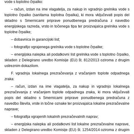
vode s toplotno črpalko:
– račun, izdan na ime vlagatelja, za nakup in vgradnjo grelnika vode s
toplotno črpalko (sanitarna toplotna črpalka), ki mora vključevati popis del
skladno s Smernicami priprave ponudbenega predračuna z navedbo
energijskega razreda, vrsto in točenega tipa ter proizvajalca grelnika vode s
toplotne črpalke;
– dobavnica in garancijski list;
– fotografijo vgrajenega grelnika vode s toplotne črpalke;
– energijska nalepka ali podatkovni list grelnika vode s toplotno črpalko,
skladen z Delegirano uredbo Komisije (EU) št. 812/2013 oziroma z drugim
ustreznim dokazilom.
F. vgradnja lokalnega prezračevanja z vračanjem toplote odpadnega
zraka:
– račun, izdan na ime vlagatelja, za nakup in vgradnjo lokalnega
prezračevanja z vračanjem toplote odpadnega zraka, ki mora vključevati
popis del skladno s Smernicami priprave ponudbenega predračuna z
navedbo števila, vrste in točne oznake ter proizvajalca lokalne prezračevalne
naprave;
– fotografija vgrajenih lokalnih prezračevalnih naprav;
– energijska nalepka ali podatkovni list lokalne prezračevalne naprave,
skladen z Delegirano uredbo Komisije (EU) št. 1254/2014 oziroma z drugim