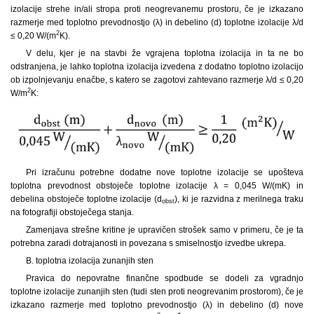
izolacije strehe in/ali stropa proti neogrevanemu prostoru, če je izkazano
razmerje med toplotno prevodnostjo (λ) in debelino (d) toplotne izolacije λ/d
2
≤ 0,20 W/(m
K).
V delu, kjer je na stavbi že vgrajena toplotna izolacija in ta ne bo
odstranjena, je lahko toplotna izolacija izvedena z dodatno toplotno izolacijo
ob izpolnjevanju enačbe, s katero se zagotovi zahtevano razmerje λ/d ≤ 0,20
2
W/m
K:
Pri izračunu potrebne dodatne nove toplotne izolacije se upošteva
toplotna prevodnost obstoječe toplotne izolacije λ = 0,045 W/(mK) in
debelina obstoječe toplotne izolacije (d
), ki je razvidna z merilnega traku
obst
na fotografiji obstoječega stanja.
Zamenjava strešne kritine je upravičen strošek samo v primeru, če je ta
potrebna zaradi dotrajanosti in povezana s smiselnostjo izvedbe ukrepa.
B. toplotna izolacija zunanjih sten
Pravica do nepovratne finančne spodbude se dodeli za vgradnjo
toplotne izolacije zunanjih sten (tudi sten proti neogrevanim prostorom), če je
izkazano razmerje med toplotno prevodnostjo (λ) in debelino (d) nove