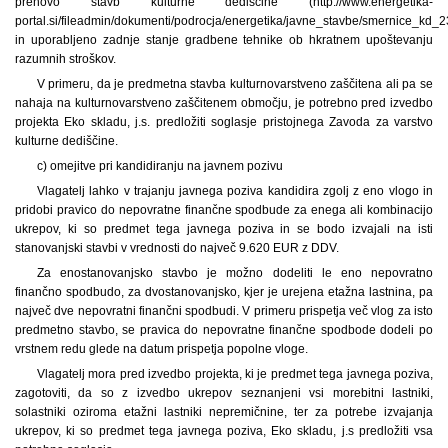
prenovo stavb kulturne dediščine (http://www.energetika-
portal.si/fileadmin/dokumenti/podrocja/energetika/javne_stavbe/smernice_kd_2
in uporabljeno zadnje stanje gradbene tehnike ob hkratnem upoštevanju
razumnih stroškov.
V primeru, da je predmetna stavba kulturnovarstveno zaščitena ali pa se
nahaja na kulturnovarstveno zaščitenem območju, je potrebno pred izvedbo
projekta Eko skladu, j.s. predložiti soglasje pristojnega Zavoda za varstvo
kulturne dediščine.
c) omejitve pri kandidiranju na javnem pozivu
Vlagatelj lahko v trajanju javnega poziva kandidira zgolj z eno vlogo in
pridobi pravico do nepovratne finančne spodbude za enega ali kombinacijo
ukrepov, ki so predmet tega javnega poziva in se bodo izvajali na isti
stanovanjski stavbi v vrednosti do največ 9.620 EUR z DDV.
Za enostanovanjsko stavbo je možno dodeliti le eno nepovratno
finančno spodbudo, za dvostanovanjsko, kjer je urejena etažna lastnina, pa
največ dve nepovratni finančni spodbudi. V primeru prispetja več vlog za isto
predmetno stavbo, se pravica do nepovratne finančne spodbode dodeli po
vrstnem redu glede na datum prispetja popolne vloge.
Vlagatelj mora pred izvedbo projekta, ki je predmet tega javnega poziva,
zagotoviti, da so z izvedbo ukrepov seznanjeni vsi morebitni lastniki,
solastniki oziroma etažni lastniki nepremičnine, ter za potrebe izvajanja
ukrepov, ki so predmet tega javnega poziva, Eko skladu, j.s predložiti vsa