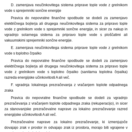
D. zamenjava neučinkovitega sistema priprave tople vode z grelnikom
vode s sprejemniki sončne energije
Pravica do nepovratne finančne spodbude se dodeli za zamenjavo
električnega bojlerja ali drugega neučinkovitega sistema za pripravo tople
vode z grelnikom vode s sprejemniki sončne energije, in sicer za nakup in
vgradnjo solarnega sistema za pripravo tople vode s ploščatimi ali
vakuumskimi sprejemniki sončne energije.
E. zamenjava neučinkovitega sistema priprave tople vode z grelnikom
vode s toplotno črpalko
Pravica do nepovratne finančne spodbude se dodeli za zamenjavo
električnega bojlerja ali drugega neučinkovitega sistema za pripravo tople
vode z grelnikom vode s toplotno črpalko (sanitarna toplotna črpalka)
razreda energijske učinkovitosti A ali več.
F. vgradnja lokalnega prezračevanja z vračanjem toplote odpadnega
zraka
Pravica do nepovratne finančne spodbude se dodeli za vgradnjo
prezračevanja z vračanjem toplote odpadnega zraka (rekuperacijo), in sicer
za stanovanjske prezračevalne naprave za lokalno prezračevanje razred
energijske učinkovitosti A ali več.
Prezračevalne naprave za lokalno prezračevanje, ki izmenjujoče
dovajajo zrak v prostor in odvajajo zrak iz prostora, morajo biti vgrajene v