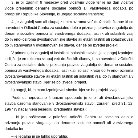
3. je bil zadnjih 9 mesecev pred vložitvijo vloge ter je na dan vložitve
vloge prejemnik denarne socialne pomoči ali varstvenega dodatka po
predpisih Republike Slovenije, ki urejajo socialne transfere;
4. je vlagatelj sam ali skupaj z enim oziroma več družinskih članov, ki so
navedeni v Odločbi Centra za socialno delo o priznanju pravice vlagatelja do
denarne socialne pomoči ali varstvenega dodatka, lastnik ali solastnik vsaj
do ½ eno- oziroma dvostanovanjske stavbe ali etažni lastnik ali solastnik vsaj
do ½ stanovanja v dvostanovanjski stavbi, kjer se bo izvedel projekt.
V primeru, da vlagatelj ni lastnik ali solastnik stavbe, je ta pogoj izpolnjen
tudi, če je en oziroma skupaj več družinskih članov, ki so navedeni v Odločbi
Centra za socialno delo o priznanju pravice vlagatelja do denarne socialne
pomoči ali varstvenega dodatka, lastnik ali solastnik vsaj do ½ eno- oziroma
dvostanovanjske stavbe ali etažni lastnik ali solastnik vsaj do ½ stanovanja v
dvostanovanjski stavbi, kjer se bo izvedel projekt.
b) pogoji, ki jih mora izpolnjevati stavba, kjer se bo projekt izvajal
Predmet nepovratne finančne spodbude je eno- ali dvostanovanjska
stavba oziroma stanovanje v dvostanovanjski stavbi, zgrajeni pred 31. 12.
1967 (v nadaljnjem besedilu: predmetna stavba):
– ki je upoštevana v priloženi odločbi Centra za socialno delo o
priznanju pravice vlagatelja do denarne socialne pomoči ali varstvenega
dodatka ter
– je legalna in se lahko uporablja.