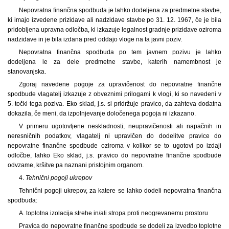
Nepovratna finančna spodbuda je lahko dodeljena za predmetne stavbe,
ki imajo izvedene prizidave ali nadzidave stavbe po 31. 12. 1967, če je bila
pridobljena upravna odločba, ki izkazuje legalnost gradnje prizidave oziroma
nadzidave in je bila izdana pred oddajo vloge na ta javni poziv.
Nepovratna finančna spodbuda po tem javnem pozivu je lahko
dodeljena le za dele predmetne stavbe, katerih namembnost je
stanovanjska.
Zgoraj navedene pogoje za upravičenost do nepovratne finančne
spodbude vlagatelj izkazuje z obveznimi prilogami k vlogi, ki so navedeni v
5. točki tega poziva. Eko sklad, j.s. si pridržuje pravico, da zahteva dodatna
dokazila, če meni, da izpolnjevanje določenega pogoja ni izkazano.
V primeru ugotovljene neskladnosti, neupravičenosti ali napačnih in
neresničnih podatkov, vlagatelj ni upravičen do dodelitve pravice do
nepovratne finančne spodbude oziroma v kolikor se to ugotovi po izdaji
odločbe, lahko Eko sklad, j.s. pravico do nepovratne finančne spodbude
odvzame, kršitve pa naznani pristojnim organom.
4.
Tehnični pogoji ukrepov
Tehnični pogoji ukrepov, za katere se lahko dodeli nepovratna finančna
spodbuda:
A. toplotna izolacija strehe in/ali stropa proti neogrevanemu prostoru
Pravica do nepovratne finančne spodbude se dodeli za izvedbo toplotne