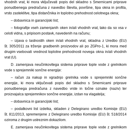
vhodnih vrat, ki mora vključevati popis del skladno s Smernicami priprave
ponudbenega predračuna z navedbo števila, površine, tipa okna in profila,
vrsto zasteklitve, tipa distančnika in toplotno prehodnost celotnega okna;
– dobavnica in garancijski list;
– fotografije vseh zamenjanih oken in/ali vhodnih vrat, tako da so vsa v
celoti vidna, s pripisom postavk, navedenih na računu;
– izjava o lastnostih oken in/ali vhodnih vrat, skladna z Uredbo (EU)
št. 305/2011 za trženje gradbenih proizvodov ali po ZGPro-1, ki mora med
drugim vsebovati vrednost toplotne prehodnosti novega okna in/ali vhodnih
vrat (U).
D. zamenjava neučinkovitega sistema priprave tople vode z grelnikom
vode s sprejemniki sončne energije:
– račun za nakup in vgradnjo grelnika vode s sprejemniki sončne
energije, ki mora vključevati popis del skladno s Smernicami priprave
ponudbenega predračuna z navedbo vrste in točne oznake (naziv) ter
proizvajalca sprejemnikov sončne energije, izdan na vlagatelja;
– dobavnica in garancijski list;
– podatkovni list izdelka, skladen z Delegirano uredbo Komisije (EU)
št. 811/2013, spremenjene z Delegirano uredbo Komisije (EU) št. 518/2014
oziroma z drugim ustreznim dokazilom.
E. zamenjava neučinkovitega sistema priprave tople vode z grelnikom