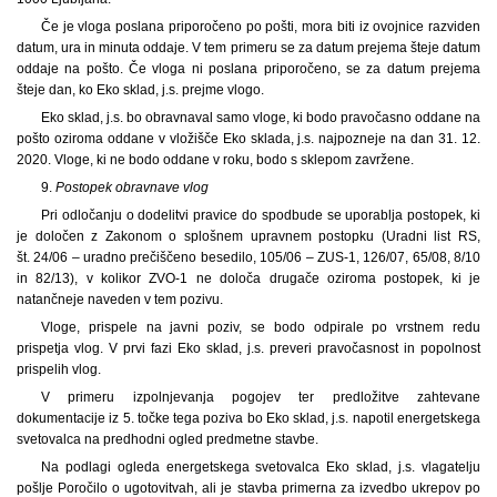
Če je vloga poslana priporočeno po pošti, mora biti iz ovojnice razviden
datum, ura in minuta oddaje. V tem primeru se za datum prejema šteje datum
oddaje na pošto. Če vloga ni poslana priporočeno, se za datum prejema
šteje dan, ko Eko sklad, j.s. prejme vlogo.
Eko sklad, j.s. bo obravnaval samo vloge, ki bodo pravočasno oddane na
pošto oziroma oddane v vložišče Eko sklada, j.s. najpozneje na dan 31. 12.
2020. Vloge, ki ne bodo oddane v roku, bodo s sklepom zavržene.
9.
Postopek obravnave vlog
Pri odločanju o dodelitvi pravice do spodbude se uporablja postopek, ki
je določen z Zakonom o splošnem upravnem postopku (Uradni list RS,
št. 24/06 – uradno prečiščeno besedilo, 105/06 – ZUS-1, 126/07, 65/08, 8/10
in 82/13), v kolikor ZVO-1 ne določa drugače oziroma postopek, ki je
natančneje naveden v tem pozivu.
Vloge, prispele na javni poziv, se bodo odpirale po vrstnem redu
prispetja vlog. V prvi fazi Eko sklad, j.s. preveri pravočasnost in popolnost
prispelih vlog.
V primeru izpolnjevanja pogojev ter predložitve zahtevane
dokumentacije iz 5. točke tega poziva bo Eko sklad, j.s. napotil energetskega
svetovalca na predhodni ogled predmetne stavbe.
Na podlagi ogleda energetskega svetovalca Eko sklad, j.s. vlagatelju
pošlje Poročilo o ugotovitvah, ali je stavba primerna za izvedbo ukrepov po