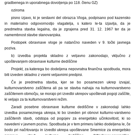
gradbenega in uporabnega dovoljenja po 118. členu GZ)
oziroma
pisno izjavo, ki je sestavni del obrazca Vloga, podpisano pod kazensko
in materialno odgovornostjo vlagatelja, s katero le-ta izjavlja, da je
predmetna stavba legalna, da je zgrajena pred 31. 12. 1967 ter da je
namembnost stavbe stanovanjska.
Postopek obravnave vloge je natančno naveden v 9. točki javnega
poziva.
b) izvedba projekta skladno z veljavno zakonodajo, vključno z
upoštevanjem obravnave kulturne dediščine
Projekt, za katerega bo dodeljena nepovratna finančna spodbuda, mora
biti izveden skladno z vsemi veljavnimi predpisi.
Če je predmetna stavba, kjer se bo posamezen ukrep izvajal,
kulturnovarstveno zaščitena ali pa se stavba nahaja na kulturnovarstveno
zaščitenem območju, se morajo pri izvedbi ukrepov upoštevati pogoji zaščite,
ki veljajo za ta kulturnovarstveni režim.
Zaradi posebne obravnave kulturne dediščine v zakonodaji lahko
izvedba posameznega ukrepa, ki bo izveden pri obnovi kulturno-varstveno
zaščitenih stavb, odstopa od pogojev za energetsko učinkovitost, ki so
navedeni v javnem pozivu. Spodbuda je v tem primeru lahko dodeljena le, če
bodo pri načrtovanju in izvedbi ukrepa upoštevane Smernice za energetsko