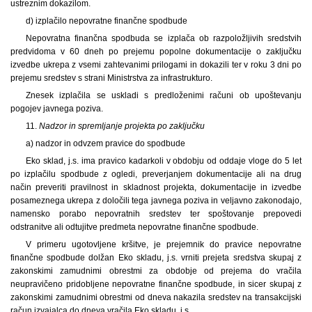
ustreznim dokazilom.
d) izplačilo nepovratne finančne spodbude
Nepovratna finančna spodbuda se izplača ob razpoložljivih sredstvih
predvidoma v 60 dneh po prejemu popolne dokumentacije o zaključku
izvedbe ukrepa z vsemi zahtevanimi prilogami in dokazili ter v roku 3 dni po
prejemu sredstev s strani Ministrstva za infrastrukturo.
Znesek izplačila se uskladi s predloženimi računi ob upoštevanju
pogojev javnega poziva.
11.
Nadzor in spremljanje projekta po zaključku
a) nadzor in odvzem pravice do spodbude
Eko sklad, j.s. ima pravico kadarkoli v obdobju od oddaje vloge do 5 let
po izplačilu spodbude z ogledi, preverjanjem dokumentacije ali na drug
način preveriti pravilnost in skladnost projekta, dokumentacije in izvedbe
posameznega ukrepa z določili tega javnega poziva in veljavno zakonodajo,
namensko porabo nepovratnih sredstev ter spoštovanje prepovedi
odstranitve ali odtujitve predmeta nepovratne finančne spodbude.
V primeru ugotovljene kršitve, je prejemnik do pravice nepovratne
finančne spodbude dolžan Eko skladu, j.s. vrniti prejeta sredstva skupaj z
zakonskimi zamudnimi obrestmi za obdobje od prejema do vračila
neupravičeno pridobljene nepovratne finančne spodbude, in sicer skupaj z
zakonskimi zamudnimi obrestmi od dneva nakazila sredstev na transakcijski
račun izvajalca do dneva vračila Eko skladu, j.s.