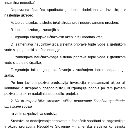
tripartitna pogodba).
Nepovratna finančna spodbuda je lahko dodeljena za investicije v
naslednje ukrepe:
A. toplotna izolacija strehe in/ali stropa proti neogrevanemu prostoru,
B. toplotna izolacija zunanjih sten,
C. vgradnja energijsko učinkovitih oken in/ali vhodnih vrat,
D. zamenjava neučinkovitega sistema priprave tople vode z grelnikom
vode s sprejemniki sončne energije,
E. zamenjava neučinkovitega sistema priprave tople vode z grelnikom
vode s toplotno črpalko,
F. vgradnja lokalnega prezračevanja z vračanjem toplote odpadnega
zraka.
Po tem javnem pozivu predstavlja investicija v posamezni ukrep ali
kombinacijo ukrepov v gospodinjstvu, ki izpolnjuje pogoje po tem javnem
pozivu, projekt (v nadaljnjem besedilu: projekt).
2.
Vir in razpoložljiva sredstva, višina nepovratne finančne spodbude,
upravičeni stroški
a) vir in razpoložljiva sredstva
Sredstva za dodeljevanje nepovratnih finančnih spodbud se zagotavljajo
v okviru proračuna Republike Slovenije – namenska sredstva kohezijske