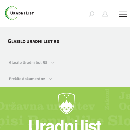
G
LASILO URADNI LIST RS
Glasilo Uradni list RS
Preklic dokumentov