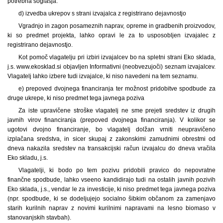
potrebna soglasja.
d) izvedba ukrepov s strani izvajalca z registrirano dejavnostjo
Vgradnjo in zagon posameznih naprav, opreme in gradbenih proizvodov,
ki so predmet projekta, lahko opravi le za to usposobljen izvajalec z
registrirano dejavnostjo.
Kot pomoč vlagatelju pri izbiri izvajalcev bo na spletni strani Eko sklada,
j.s. www.ekosklad.si objavljen Informativni (neobvezujoči) seznam izvajalcev.
Vlagatelj lahko izbere tudi izvajalce, ki niso navedeni na tem seznamu.
e) prepoved dvojnega financiranja ter možnost pridobitve spodbude za
druge ukrepe, ki niso predmet tega javnega poziva
Za iste upravičene stroške vlagatelj ne sme prejeti sredstev iz drugih
javnih virov financiranja (prepoved dvojnega financiranja). V kolikor se
ugotovi dvojno financiranje, bo vlagatelj dolžan vrniti neupravičeno
izplačana sredstva, in sicer skupaj z zakonskimi zamudnimi obrestmi od
dneva nakazila sredstev na transakcijski račun izvajalcu do dneva vračila
Eko skladu, j.s.
Vlagatelji, ki bodo po tem pozivu pridobili pravico do nepovratne
finančne spodbude, lahko vseeno kandidirajo tudi na ostalih javnih pozivih
Eko sklada, j.s., vendar le za investicije, ki niso predmet tega javnega poziva
(npr. spodbude, ki se dodeljujejo socialno šibkim občanom za zamenjavo
starih kurilnih naprav z novimi kurilnimi napravami na lesno biomaso v
stanovanjskih stavbah).