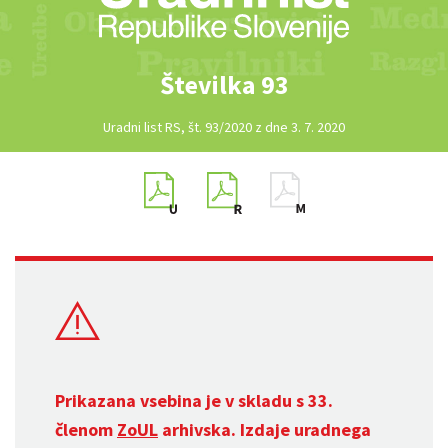
Številka 93
Uradni list RS, št. 93/2020 z dne 3. 7. 2020
Prikazana vsebina je v skladu s 33.
členom
ZoUL
arhivska. Izdaje uradnega