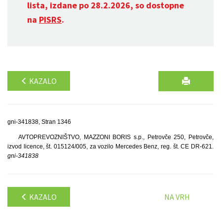
lista, izdane po 28.2.2026, so dostopne
na
PISRS
.
KAZALO
gni-341838, Stran 1346
AVTOPREVOZNIŠTVO, MAZZONI BORIS s.p., Petrovče 250, Petrovče,
izvod licence, št. 015124/005, za vozilo Mercedes Benz, reg. št. CE DR-621.
gni-341838
KAZALO
NA VRH