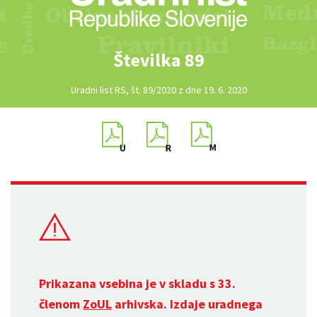
Številka 89
Uradni list RS, št. 89/2020 z dne 19. 6. 2020
Prikazana vsebina je v skladu s 33.
členom
ZoUL
arhivska. Izdaje uradnega