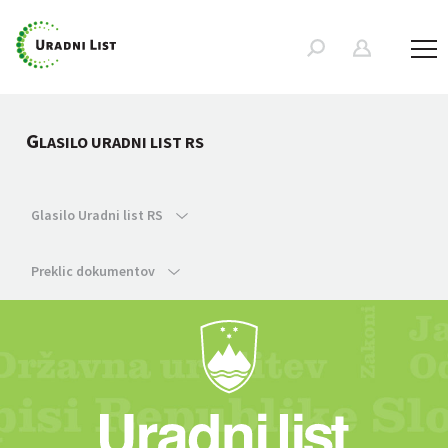
G
LASILO URADNI LIST RS
Glasilo Uradni list RS
Preklic dokumentov