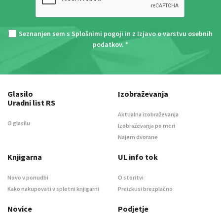
Seznanjen sem s
Splošnimi pogoji
in z
Izjavo o varstvu osebnih
podatkov
. *
Glasilo
Izobraževanja
Uradni list RS
Aktualna izobraževanja
O glasilu
Izobraževanja po meri
Najem dvorane
Knjigarna
UL info tok
Novo v ponudbi
O storitvi
Kako nakupovati v spletni knjigarni
Preizkusi brezplačno
Novice
Podjetje