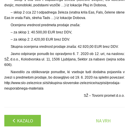
dvojic, monobloki, podstavni vozički …) iz lokacije Ptuj in Dobova,
– sklop 2 cca 22 t odpadnega železa (vratna krila Eas, Fals, čelene stene
Eas in vrata Fals, streha Tads …) iz lokacije Dobova.
Ocenjena vrednost predmeta prodaje znaša:
– za sklop 1: 40.500,00 EUR brez DDV,
– za sklop 2: 2.420,00 EUR brez DDV.
Skupna ocenjena vrednost prodaje znaša: 42.920,00 EUR brez DDV.
Javno odpiranje ponudb bo opravljeno 6. 7. 2020 ob 12. uri, na naslovu:
SŽ, d.o.o., Kolodvorska ul. 11, 1506 Ljubljana, Sektor za nabavo (sejna soba
606).
Navodilo za oblikovanje ponudbe, ki vsebuje tudi dodatna pojasnila v
zvezi s predmetom prodaje, bo dosegljivo od 19. 6. 2020 na spletni povezavi:
http://www.slo-zeleznice.si/sl/skupina-slovenske-zeleznice/razpisi/prodaja-
neuporabnega-materiala
SŽ – Tovorni promet d.o.o.
KAZALO
NA VRH