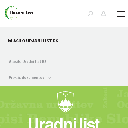
G
LASILO URADNI LIST RS
Glasilo Uradni list RS
Preklic dokumentov