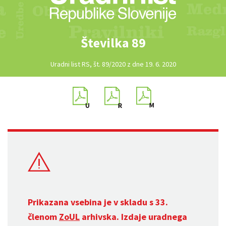
Številka 89
Uradni list RS, št. 89/2020 z dne 19. 6. 2020
Prikazana vsebina je v skladu s 33.
členom
ZoUL
arhivska. Izdaje uradnega