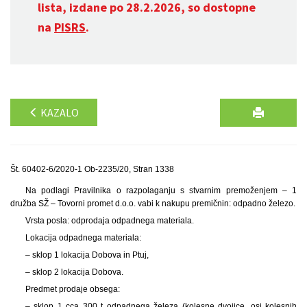
lista, izdane po 28.2.2026, so dostopne
na
PISRS
.
KAZALO
Št. 60402-6/2020-1 Ob-2235/20, Stran 1338
Na podlagi Pravilnika o razpolaganju s stvarnim premoženjem – 1
družba SŽ – Tovorni promet d.o.o. vabi k nakupu premičnin: odpadno železo.
Vrsta posla: odprodaja odpadnega materiala.
Lokacija odpadnega materiala:
– sklop 1 lokacija Dobova in Ptuj,
– sklop 2 lokacija Dobova.
Predmet prodaje obsega:
– sklop 1 cca 300 t odpadnega železa (kolesne dvojice, osi kolesnih