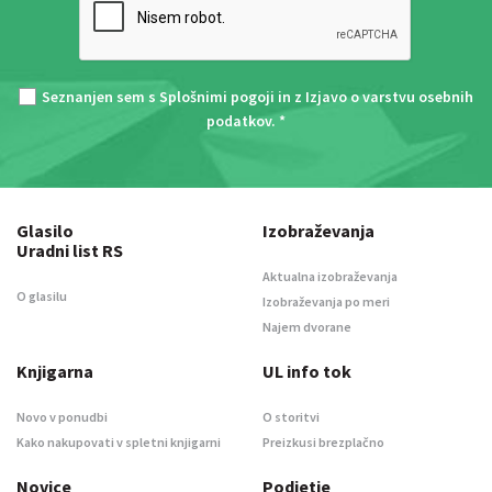
Seznanjen sem s
Splošnimi pogoji
in z
Izjavo o varstvu osebnih
podatkov
. *
Glasilo
Izobraževanja
Uradni list RS
Aktualna izobraževanja
O glasilu
Izobraževanja po meri
Najem dvorane
Knjigarna
UL info tok
Novo v ponudbi
O storitvi
Kako nakupovati v spletni knjigarni
Preizkusi brezplačno
Novice
Podjetje