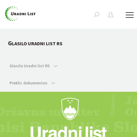
G
LASILO URADNI LIST RS
Glasilo Uradni list RS
Preklic dokumentov