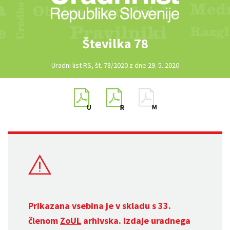
Številka 78
Uradni list RS, št. 78/2020 z dne 29. 5. 2020
Prikazana vsebina je v skladu s 33.
členom
ZoUL
arhivska. Izdaje uradnega