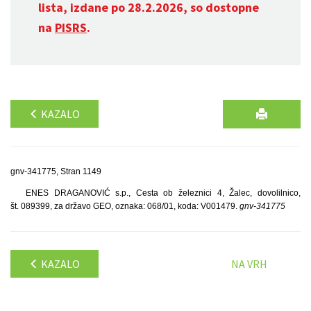
lista, izdane po 28.2.2026, so dostopne
na
PISRS
.
KAZALO
gnv-341775, Stran 1149
ENES DRAGANOVIĆ s.p., Cesta ob železnici 4, Žalec, dovolilnico,
št. 089399, za državo GEO, oznaka: 068/01, koda: V001479.
gnv-341775
KAZALO
NA VRH