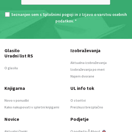
Seznanjen sem s
Splošnimi pogoji
in z
Izjavo o varstvu osebnih
podatkov
. *
Glasilo
Izobraževanja
Uradni list RS
Aktualna izobraževanja
O glasilu
Izobraževanja po meri
Najem dvorane
Knjigarna
UL info tok
Novo v ponudbi
O storitvi
Kako nakupovati v spletni knjigarni
Preizkusi brezplačno
Novice
Podjetje
|
Aktualni članki
O podjetju
About