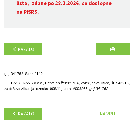
lista, izdane po 28.2.2026, so dostopne
na
PISRS
.
KAZALO
gnj-341762, Stran 1149
EASYTRANS d.o.o., Cesta ob železnici 4, Žalec, dovolilnico, št. 543215,
za državo Albanija, oznaka: 008/11, koda: V003865.
gnj-341762
KAZALO
NA VRH