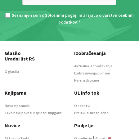
Seznanjen sem s
Splošnimi pogoji
in z
Izjavo o varstvu osebnih
podatkov
. *
Glasilo
Izobraževanja
Uradni list RS
Aktualna izobraževanja
O glasilu
Izobraževanja po meri
Najem dvorane
Knjigarna
UL info tok
Novo v ponudbi
O storitvi
Kako nakupovati v spletni knjigarni
Preizkusi brezplačno
Novice
Podjetje
|
Aktualni članki
O podjetju
About