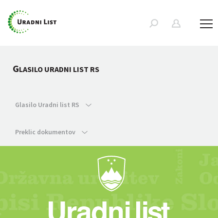
G
LASILO URADNI LIST RS
Glasilo Uradni list RS
Preklic dokumentov