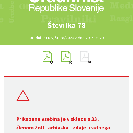
Številka 78
Uradni list RS, št. 78/2020 z dne 29. 5. 2020
Prikazana vsebina je v skladu s 33.
členom
ZoUL
arhivska. Izdaje uradnega