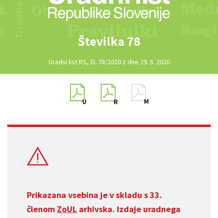
Številka 78
Uradni list RS, št. 78/2020 z dne 29. 5. 2020
Prikazana vsebina je v skladu s 33.
členom
ZoUL
arhivska. Izdaje uradnega