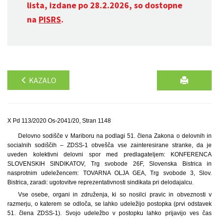
lista, izdane po 28.2.2026, so dostopne
na
PISRS
.
KAZALO
X Pd 113/2020 Os-2041/20, Stran 1148
Delovno sodišče v Mariboru na podlagi 51. člena Zakona o delovnih in
socialnih sodiščih – ZDSS-1 obvešča vse zainteresirane stranke, da je
uveden kolektivni delovni spor med predlagateljem: KONFERENCA
SLOVENSKIH SINDIKATOV, Trg svobode 26F, Slovenska Bistrica in
nasprotnim udeležencem: TOVARNA OLJA GEA, Trg svobode 3, Slov.
Bistrica, zaradi: ugotovitve reprezentativnosti sindikata pri delodajalcu.
Vse osebe, organi in združenja, ki so nosilci pravic in obveznosti v
razmerju, o katerem se odloča, se lahko udeležijo postopka (prvi odstavek
51. člena ZDSS-1). Svojo udeležbo v postopku lahko prijavijo ves čas