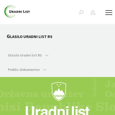
G
LASILO URADNI LIST RS
Glasilo Uradni list RS
Preklic dokumentov