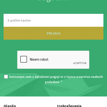
PRIJAVA
Seznanjen sem s
Splošnimi pogoji
in z
Izjavo o varstvu osebnih
podatkov
. *
Glasilo
Izobraževanja