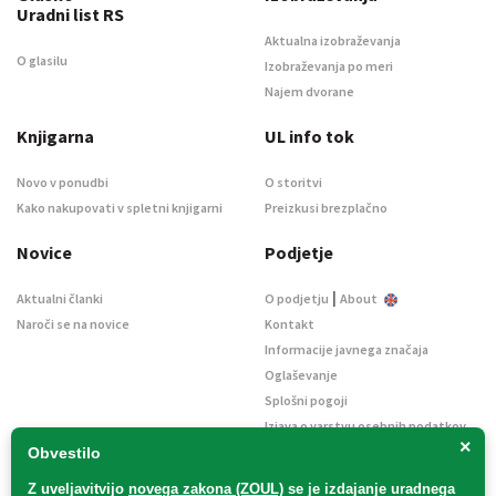
Uradni list RS
Aktualna izobraževanja
O glasilu
Izobraževanja po meri
Najem dvorane
Knjigarna
UL info tok
Novo v ponudbi
O storitvi
Kako nakupovati v spletni knjigarni
Preizkusi brezplačno
Novice
Podjetje
|
Aktualni članki
O podjetju
About
Naroči se na novice
Kontakt
Informacije javnega značaja
Oglaševanje
Splošni pogoji
Izjava o varstvu osebnih podatkov
×
E-dražbe
Obvestilo
Z uveljavitvijo
novega zakona (ZOUL)
se je
izdajanje uradnega