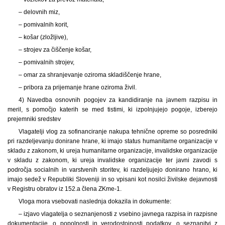
– delovnih miz,
– pomivalnih korit,
– košar (zložljive),
– strojev za čiščenje košar,
– pomivalnih strojev,
– omar za shranjevanje oziroma skladiščenje hrane,
– pribora za prijemanje hrane oziroma živil.
4) Navedba osnovnih pogojev za kandidiranje na javnem razpisu in
meril, s pomočjo katerih se med tistimi, ki izpolnjujejo pogoje, izberejo
prejemniki sredstev
Vlagatelji vlog za sofinanciranje nakupa tehnične opreme so posredniki
pri razdeljevanju donirane hrane, ki imajo status humanitarne organizacije v
skladu z zakonom, ki ureja humanitarne organizacije, invalidske organizacije
v skladu z zakonom, ki ureja invalidske organizacije ter javni zavodi s
področja socialnih in varstvenih storitev, ki razdeljujejo donirano hrano, ki
imajo sedež v Republiki Sloveniji in so vpisani kot nosilci živilske dejavnosti
v Registru obratov iz 152.a člena ZKme-1.
Vloga mora vsebovati naslednja dokazila in dokumente:
– izjavo vlagatelja o seznanjenosti z vsebino javnega razpisa in razpisne
dokumentacije, o popolnosti in verodostojnosti podatkov, o seznanitvi z