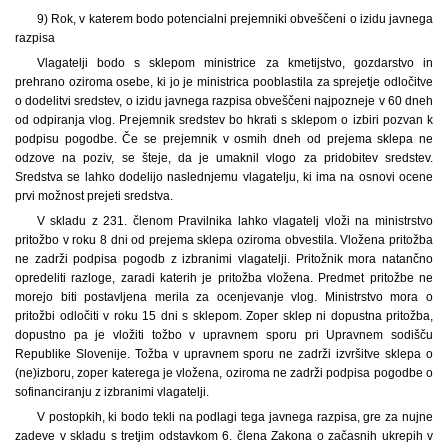
9) Rok, v katerem bodo potencialni prejemniki obveščeni o izidu javnega
razpisa
Vlagatelji bodo s sklepom ministrice za kmetijstvo, gozdarstvo in
prehrano oziroma osebe, ki jo je ministrica pooblastila za sprejetje odločitve
o dodelitvi sredstev, o izidu javnega razpisa obveščeni najpozneje v 60 dneh
od odpiranja vlog. Prejemnik sredstev bo hkrati s sklepom o izbiri pozvan k
podpisu pogodbe. Če se prejemnik v osmih dneh od prejema sklepa ne
odzove na poziv, se šteje, da je umaknil vlogo za pridobitev sredstev.
Sredstva se lahko dodelijo naslednjemu vlagatelju, ki ima na osnovi ocene
prvi možnost prejeti sredstva.
V skladu z 231. členom Pravilnika lahko vlagatelj vloži na ministrstvo
pritožbo v roku 8 dni od prejema sklepa oziroma obvestila. Vložena pritožba
ne zadrži podpisa pogodb z izbranimi vlagatelji. Pritožnik mora natančno
opredeliti razloge, zaradi katerih je pritožba vložena. Predmet pritožbe ne
morejo biti postavljena merila za ocenjevanje vlog. Ministrstvo mora o
pritožbi odločiti v roku 15 dni s sklepom. Zoper sklep ni dopustna pritožba,
dopustno pa je vložiti tožbo v upravnem sporu pri Upravnem sodišču
Republike Slovenije. Tožba v upravnem sporu ne zadrži izvršitve sklepa o
(ne)izboru, zoper katerega je vložena, oziroma ne zadrži podpisa pogodbe o
sofinanciranju z izbranimi vlagatelji.
V postopkih, ki bodo tekli na podlagi tega javnega razpisa, gre za nujne
zadeve v skladu s tretjim odstavkom 6. člena Zakona o začasnih ukrepih v