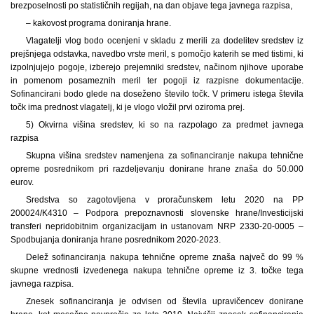
brezposelnosti po statističnih regijah, na dan objave tega javnega razpisa,
– kakovost programa doniranja hrane.
Vlagatelji vlog bodo ocenjeni v skladu z merili za dodelitev sredstev iz
prejšnjega odstavka, navedbo vrste meril, s pomočjo katerih se med tistimi, ki
izpolnjujejo pogoje, izberejo prejemniki sredstev, načinom njihove uporabe
in pomenom posameznih meril ter pogoji iz razpisne dokumentacije.
Sofinancirani bodo glede na doseženo število točk. V primeru istega števila
točk ima prednost vlagatelj, ki je vlogo vložil prvi oziroma prej.
5) Okvirna višina sredstev, ki so na razpolago za predmet javnega
razpisa
Skupna višina sredstev namenjena za sofinanciranje nakupa tehnične
opreme posrednikom pri razdeljevanju donirane hrane znaša do 50.000
eurov.
Sredstva so zagotovljena v proračunskem letu 2020 na PP
200024/K4310 – Podpora prepoznavnosti slovenske hrane/Investicijski
transferi nepridobitnim organizacijam in ustanovam NRP 2330-20-0005 –
Spodbujanja doniranja hrane posrednikom 2020-2023.
Delež sofinanciranja nakupa tehnične opreme znaša največ do 99 %
skupne vrednosti izvedenega nakupa tehnične opreme iz 3. točke tega
javnega razpisa.
Znesek sofinanciranja je odvisen od števila upravičencev donirane