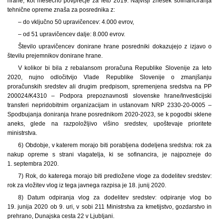
hrane, kot mesečno povprečje za leto 2019. Najvišji znesek sofinanciranja
tehnične opreme znaša za posrednika z:
– do vključno 50 upravičencev: 4.000 evrov,
– od 51 upravičencev dalje: 8.000 evrov.
Število upravičencev donirane hrane posredniki dokazujejo z izjavo o
številu prejemnikov donirane hrane.
V kolikor bi bila z rebalansom proračuna Republike Slovenije za leto
2020, nujno odločitvijo Vlade Republike Slovenije o zmanjšanju
proračunskih sredstev ali drugim predpisom, spremenjena sredstva na PP
200024/K4310 – Podpora prepoznavnosti slovenske hrane/Investicijski
transferi nepridobitnim organizacijam in ustanovam NRP 2330-20-0005 –
Spodbujanja doniranja hrane posrednikom 2020-2023, se k pogodbi sklene
aneks, glede na razpoložljivo višino sredstev, upoštevaje prioritete
ministrstva.
6) Obdobje, v katerem morajo biti porabljena dodeljena sredstva: rok za
nakup opreme s strani vlagatelja, ki se sofinancira, je najpozneje do
1. septembra 2020.
7) Rok, do katerega morajo biti predložene vloge za dodelitev sredstev:
rok za vložitev vlog iz tega javnega razpisa je 18. junij 2020.
8) Datum odpiranja vlog za dodelitev sredstev: odpiranje vlog bo
19. junija 2020 ob 9. uri, v sobi 211 Ministrstva za kmetijstvo, gozdarstvo in
prehrano, Dunajska cesta 22 v Ljubljani.