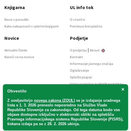
Knjigarna
UL info tok
Novo v ponudbi
O storitvi
Kako nakupovati v spletni knjigarni
Preizkusi brezplačno
Novice
Podjetje
|
Aktualni članki
O podjetju
About
Naroči se na novice
Kontakt
Informacije javnega značaja
Oglaševanje
Splošni pogoji
Izjava o varstvu osebnih podatkov
×
E-dražbe
Obvestilo
Z uveljavitvijo
novega zakona (ZOUL)
se je
izdajanje uradnega
lista s 1. 3. 2026 preneslo
neposredno
na Službo Vlade
Republike Slovenije za zakonodajo
. Od tega datuma bodo vse
objave dostopne izključno v elektronski obliki na spletišču
Pravnega informacijskega sistema Republike Slovenije (PISRS),
Uradni list d. o. o. – v likvidaciji / Vse pravice pridržane.
tiskana izdaja pa se z 28. 2. 2026 ukinja.
Pravna obvestila
/
Piškotki
/ Avtorji:
TriTim spletna agencija
v sodelovanju z