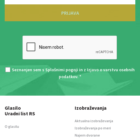
PRIJAVA
Seznanjen sem s
Splošnimi pogoji
in z
Izjavo o varstvu osebnih
podatkov
. *
Glasilo
Izobraževanja
Uradni list RS
Aktualna izobraževanja
O glasilu
Izobraževanja po meri
Najem dvorane