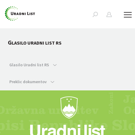
G
LASILO URADNI LIST RS
Glasilo Uradni list RS
Preklic dokumentov