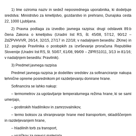
1) Ime oziroma naziv in sedež neposrednega uporabnika, ki dodeljuje
sredstva: Ministrstvo za kmetijstvo, gozdarstvo in prehrano, Dunajska cesta
22, 1000 Ljubljana.
2) Pravna podlaga za izvedbo javnega razpisa: drugi odstavek 89.b
člena Zakona o kmetijstvu (Uradni list RS, št. 45/08, 57/12, 90/12 –
ZdZPVHVVR, 26/14, 32/15, 27/17 in 22/18; v nadaljnjem besedilu: ZKme) in
12. poglavje Pravilnika o postopkih za izvrševanje proračuna Republike
Slovenije (Uradni list RS, št. 50/07, 61/08, 99/09 – ZIPRS1011, 3/13 in 81/16;
v nadaljnjem besedilu: Pravilnik).
3) Predmet javnega razpisa
Predmet javnega razpisa je dodelitev sredstev za sofinanciranje nakupa
tehnične opreme posrednikom pri razdeljevanju donirane hrane.
Sofinancira se lahko nakup:
– termometrov za ugotavljanje temperaturnega režima hrane, ki se sami
umerjajo,
– gostinskih hladilnikov in zamrzovalnikov,
– termo boksov za shranjevanje hrane med transportom, skladiščenjem
in razdeljevanjem hrane,
– hladilnih torb za transport,
– vozičkov za prevoz materiala,