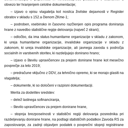
obvezo ter hranjenjem celotne dokumentacije;
– izjavo o vpisu vlagatelja kot nosilca živilske dejavnosti v Register
obratov v skladu s 152.a členom ZKme-1;
– podroben, vsebinsko in časovno razčlenjen opis programa doniranja
hrane z navedbo statistične regije delovanja (največ 2 strani);
– odločbo, da ima status humanitarne organizacije v skladu z zakonom,
ki ureja humanitarne organizacije, invalidske organizacije v skladu z
zakonom, ki ureja invalidske organizacije, ali javnega zavoda s področja
socialnih in varstvenih storitev, ki razdeljujejo donirano hrano;
– izjavo o številu upravičencev za prejem donirane hrane kot mesečno
povprečje za leto 2019;
– predračune vključno z DDV, za tehnično opremo, ki se morajo glasiti na
vlagatelja;
– dokumente, ki so določeni v razpisni dokumentaciji.
Merila za dodelitev sredstev:
– delež lastnega sofinanciranja,
– število upravičencev za prejem donirane hrane,
– stopnja brezposelnosti v statistični regiji delovanja posrednika pri
razdeljevanju donirane hrane, na podlagi statističnih podatkov Zavoda RS za
zaposlovanje, za zadnji objavljen podatek o povprečni stopnji registrirane