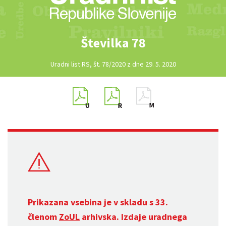
Številka 78
Uradni list RS, št. 78/2020 z dne 29. 5. 2020
Prikazana vsebina je v skladu s 33.
členom
ZoUL
arhivska. Izdaje uradnega