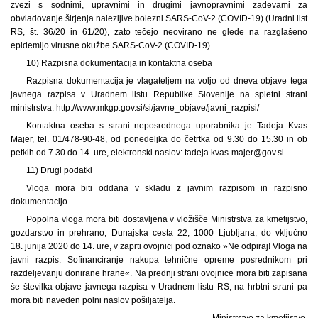
zvezi s sodnimi, upravnimi in drugimi javnopravnimi zadevami za
obvladovanje širjenja nalezljive bolezni SARS-CoV-2 (COVID-19) (Uradni list
RS, št. 36/20 in 61/20), zato tečejo neovirano ne glede na razglašeno
epidemijo virusne okužbe SARS-CoV-2 (COVID-19).
10) Razpisna dokumentacija in kontaktna oseba
Razpisna dokumentacija je vlagateljem na voljo od dneva objave tega
javnega razpisa v Uradnem listu Republike Slovenije na spletni strani
ministrstva: http://www.mkgp.gov.si/si/javne_objave/javni_razpisi/
Kontaktna oseba s strani neposrednega uporabnika je Tadeja Kvas
Majer, tel. 01/478-90-48, od ponedeljka do četrtka od 9.30 do 15.30 in ob
petkih od 7.30 do 14. ure, elektronski naslov: tadeja.kvas-majer@gov.si.
11) Drugi podatki
Vloga mora biti oddana v skladu z javnim razpisom in razpisno
dokumentacijo.
Popolna vloga mora biti dostavljena v vložišče Ministrstva za kmetijstvo,
gozdarstvo in prehrano, Dunajska cesta 22, 1000 Ljubljana, do vključno
18. junija 2020 do 14. ure, v zaprti ovojnici pod oznako »Ne odpiraj! Vloga na
javni razpis: Sofinanciranje nakupa tehnične opreme posrednikom pri
razdeljevanju donirane hrane«. Na prednji strani ovojnice mora biti zapisana
še številka objave javnega razpisa v Uradnem listu RS, na hrbtni strani pa
mora biti naveden polni naslov pošiljatelja.
Ministrstvo za kmetijstvo,