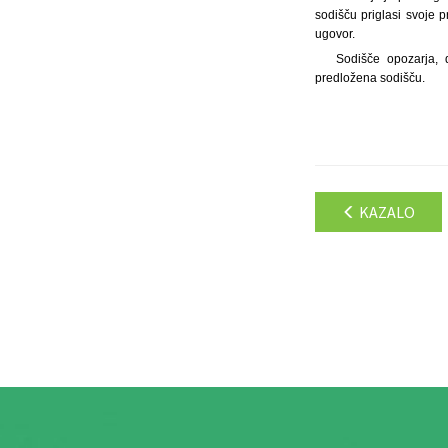
sodišču priglasi svoje pr
ugovor.
Sodišče opozarja, 
predložena sodišču.
KAZALO