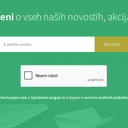
eni
o vseh naših novostih, akci
PRIJAVA
Seznanjen sem s
Splošnimi pogoji
in z
Izjavo o varstvu osebnih podatk