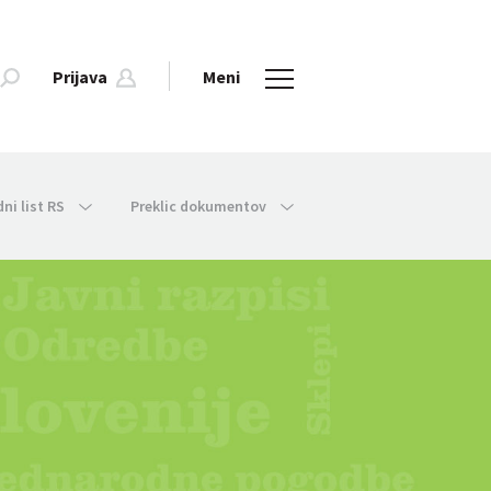
Prijava
Meni
dni list RS
Preklic dokumentov