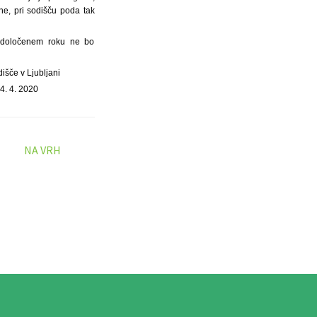
tine, pri sodišču poda tak
aj določenem roku ne bo
išče v Ljubljani
4. 4. 2020
NA VRH