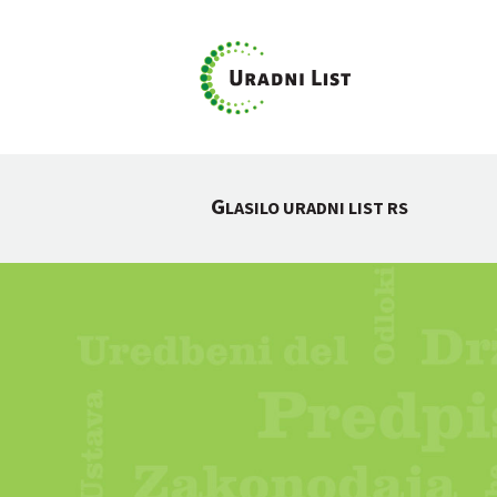
G
LASILO URADNI LIST RS