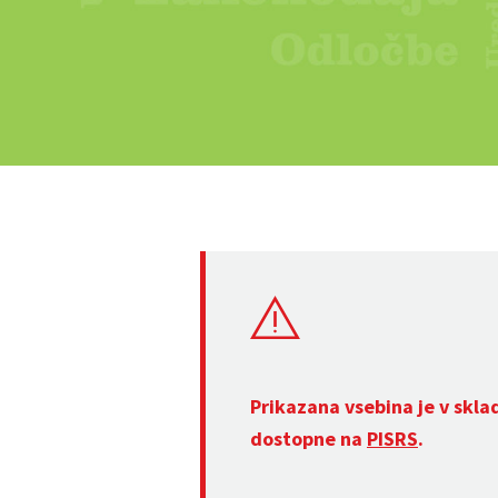
Prikazana vsebina je v skla
dostopne na
PISRS
.