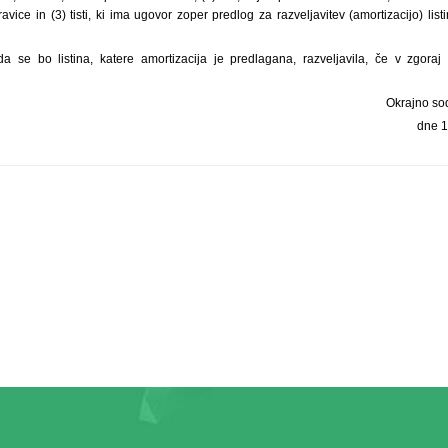
avice in (3) tisti, ki ima ugovor zoper predlog za razveljavitev (amortizacijo) lis
da se bo listina, katere amortizacija je predlagana, razveljavila, če v zgor
Okrajno sod
dne 1