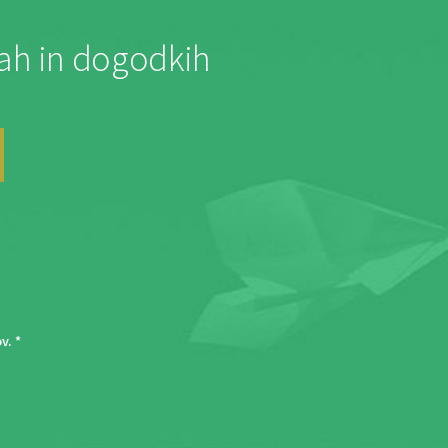
jah in dogodkih
ov
. *