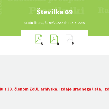
Številka 69
Uradni list RS, št. 69/2020 z dne 15. 5. 2020
du s 33. členom
ZoUL
arhivska. Izdaje uradnega lista, iz