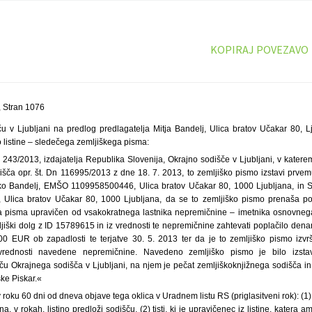
KOPIRAJ POVEZAVO
 Stran 1076
u v Ljubljani na predlog predlagatelja Mitja Bandelj, Ulica bratov Učakar 80, L
 listine – sledečega zemljiškega pisma:
. 243/2013, izdajatelja Republika Slovenija, Okrajno sodišče v Ljubljani, v kater
išča opr. št. Dn 116995/2013 z dne 18. 7. 2013, to zemljiško pismo izstavi prvemu
rko Bandelj, EMŠO 1109958500446, Ulica bratov Učakar 80, 1000 Ljubljana, in St
ica bratov Učakar 80, 1000 Ljubljana, da se to zemljiško pismo prenaša po 
ga pisma upravičen od vsakokratnega lastnika nepremičnine – imetnika osnovnega
ljiški dolg z ID 15789615 in iz vrednosti te nepremičnine zahtevati poplačilo de
,00 EUR ob zapadlosti te terjatve 30. 5. 2013 ter da je to zemljiško pismo izvrš
vrednosti navedene nepremičnine. Navedeno zemljiško pismo je bilo izsta
ču Okrajnega sodišča v Ljubljani, na njem je pečat zemljiškoknjižnega sodišča in
ke Piskar.«
roku 60 dni od dneva objave tega oklica v Uradnem listu RS (priglasitveni rok): (1) tis
a, v rokah, listino predloži sodišču, (2) tisti, ki je upravičenec iz listine, katera a