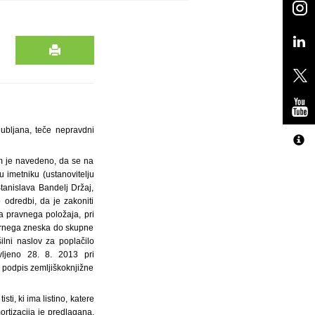
jubljana, teče nepravdni
em je navedeno, da se na
 imetniku (ustanovitelju
anislava Bandelj Držaj,
odredbi, da je zakoniti
 pravnega položaja, pri
narnega zneska do skupne
ilni naslov za poplačilo
vljeno 28. 8. 2013 pri
 podpis zemljiškoknjižne
ti, ki ima listino, katere
mortizacija je predlagana,