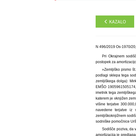
KAZALO
N 496/2019 Os-1970/20,
Pri Okrajnem sodišč
postopek za amortizacijo
»Zemljiško pismo št
podlagi sklepa tega sod
zemljiškega dolga): Mi
EMŠO 1905961505174, Ul
imetnik tega zemljiške
katerem je vknjižen zem
višine terjatve 300.000
navedene terjatve iz 
zemljiškoknjižnem sodiš
sodniške pomočnice Urš
Sodišče poziva, da v 
amortizacija je predlagan