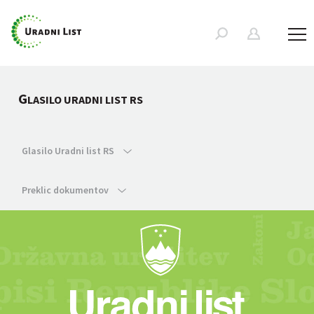
G
LASILO URADNI LIST RS
Glasilo Uradni list RS
Preklic dokumentov