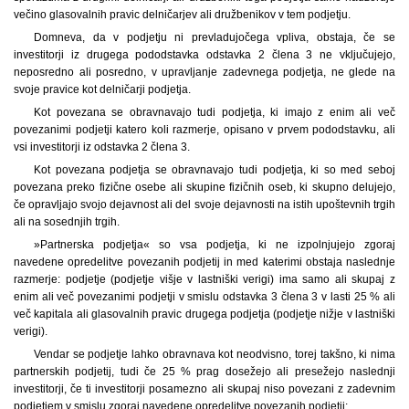
večino glasovalnih pravic delničarjev ali družbenikov v tem podjetju.
Domneva, da v podjetju ni prevladujočega vpliva, obstaja, če se
investitorji iz drugega pododstavka odstavka 2 člena 3 ne vključujejo,
neposredno ali posredno, v upravljanje zadevnega podjetja, ne glede na
svoje pravice kot delničarji podjetja.
Kot povezana se obravnavajo tudi podjetja, ki imajo z enim ali več
povezanimi podjetji katero koli razmerje, opisano v prvem pododstavku, ali
vsi investitorji iz odstavka 2 člena 3.
Kot povezana podjetja se obravnavajo tudi podjetja, ki so med seboj
povezana preko fizične osebe ali skupine fizičnih oseb, ki skupno delujejo,
če opravljajo svojo dejavnost ali del svoje dejavnosti na istih upoštevnih trgih
ali na sosednjih trgih.
»Partnerska podjetja« so vsa podjetja, ki ne izpolnjujejo zgoraj
navedene opredelitve povezanih podjetij in med katerimi obstaja naslednje
razmerje: podjetje (podjetje višje v lastniški verigi) ima samo ali skupaj z
enim ali več povezanimi podjetji v smislu odstavka 3 člena 3 v lasti 25 % ali
več kapitala ali glasovalnih pravic drugega podjetja (podjetje nižje v lastniški
verigi).
Vendar se podjetje lahko obravnava kot neodvisno, torej takšno, ki nima
partnerskih podjetij, tudi če 25 % prag dosežejo ali presežejo naslednji
investitorji, če ti investitorji posamezno ali skupaj niso povezani z zadevnim
podjetjem v smislu zgoraj navedene opredelitve povezanih podjetij: