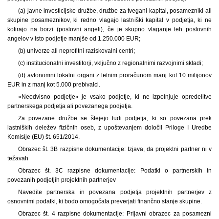
(a) javne investicijske družbe, družbe za tvegani kapital, posamezniki ali
skupine posameznikov, ki redno vlagajo lastniški kapital v podjetja, ki ne
kotirajo na borzi (poslovni angeli), če je skupno vlaganje teh poslovnih
angelov v isto podjetje manjše od 1.250.000 EUR;
(b) univerze ali neprofitni raziskovalni centri;
(c) institucionalni investitorji, vključno z regionalnimi razvojnimi skladi;
(d) avtonomni lokalni organi z letnim proračunom manj kot 10 milijonov
EUR in z manj kot 5.000 prebivalci.
»Neodvisno podjetje« je vsako podjetje, ki ne izpolnjuje opredelitve
partnerskega podjetja ali povezanega podjetja.
Za povezane družbe se štejejo tudi podjetja, ki so povezana prek
lastniških deležev fizičnih oseb, z upoštevanjem določil Priloge I Uredbe
Komisije (EU) št. 651/2014.
Obrazec št. 3B razpisne dokumentacije: Izjava, da projektni partner ni v
težavah
Obrazec št. 3C razpisne dokumentacije: Podatki o partnerskih in
povezanih podjetjih projektnih partnerjev
Navedite partnerska in povezana podjetja projektnih partnerjev z
osnovnimi podatki, ki bodo omogočala preverjati finančno stanje skupine.
Obrazec št. 4 razpisne dokumentacije: Prijavni obrazec za posamezni