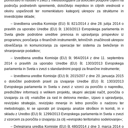
pomorstvo in ribištvo v zvezi z metodologijami za določitev podpore ciljem na
področju podnebnih sprememb, določitvijo mejnikov in ciljnih vrednosti v
okviru uspešnosti ter nomenklaturo kategorij ukrepov za strukturne in
investicijske sklade;
– Izvedbena uredba Komisije (EU) št. 821/2014 z dne 28. julija 2014 o
pravilih za uporabo Uredbe (EU) št. 1303/2013 Evropskega parlamenta in
Sveta glede podrobne ureditve prenosa in upravljanja prispevkov iz
programov, poročanja o finančnih instrumentih, tehničnih značilnosti ukrepov
obveščanja in komuniciranja za operacije ter sistema za beleženje in
shranjevanje podatkov;
– Izvedbena uredba Komisije (EU) št. 964/2014 z dne 11. septembra
2014 o pravilih za uporabo Uredbe (EU) št. 1303/2013 Evropskega
parlamenta in Sveta v zvezi s standardnimi pogoji za finančne instrumente;
– Izvedbena uredbe Komisije (EU) št. 2015/207 z dne 20. januarja 2015
o določitvi podrobnih pravil za izvajanje Uredbe (EU) št. 1303/2013
Evropskega parlamenta in Sveta v zvezi z vzorci za poročilo o napredku,
predložitev informacij o velikem projektu, skupni akcijski načrt, poročila o
izvajanju za cilj »naložbe za rast in delovna mesta«, izjavo o upravljanju,
revizijsko strategijo, revizijsko mnenje in letno poročilo o nadzoru ter
metodologijo, ki se uporabi pri izvajanju analize stroškov in koristi, in v
skladu z Uredbo (EU) št. 1299/2013 Evropskega parlamenta in Sveta v zvezi
z vzorcem za poročila o izvajanju za cilj »evropsko teritorialno sodelovanje«;
– Delegirana uredba Komisije (EU) št. 480/2014 z dne 3. marca 2014 o