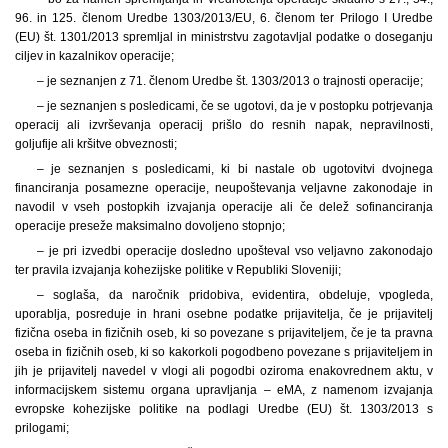
96. in 125. členom Uredbe 1303/2013/EU, 6. členom ter Prilogo I Uredbe
(EU) št. 1301/2013 spremljal in ministrstvu zagotavljal podatke o doseganju
ciljev in kazalnikov operacije;
– je seznanjen z 71. členom Uredbe št. 1303/2013 o trajnosti operacije;
– je seznanjen s posledicami, če se ugotovi, da je v postopku potrjevanja
operacij ali izvrševanja operacij prišlo do resnih napak, nepravilnosti,
goljufije ali kršitve obveznosti;
– je seznanjen s posledicami, ki bi nastale ob ugotovitvi dvojnega
financiranja posamezne operacije, neupoštevanja veljavne zakonodaje in
navodil v vseh postopkih izvajanja operacije ali če delež sofinanciranja
operacije preseže maksimalno dovoljeno stopnjo;
– je pri izvedbi operacije dosledno upošteval vso veljavno zakonodajo
ter pravila izvajanja kohezijske politike v Republiki Sloveniji;
– soglaša, da naročnik pridobiva, evidentira, obdeluje, vpogleda,
uporablja, posreduje in hrani osebne podatke prijavitelja, če je prijavitelj
fizična oseba in fizičnih oseb, ki so povezane s prijaviteljem, če je ta pravna
oseba in fizičnih oseb, ki so kakorkoli pogodbeno povezane s prijaviteljem in
jih je prijavitelj navedel v vlogi ali pogodbi oziroma enakovrednem aktu, v
informacijskem sistemu organa upravljanja – eMA, z namenom izvajanja
evropske kohezijske politike na podlagi Uredbe (EU) št. 1303/2013 s
prilogami;