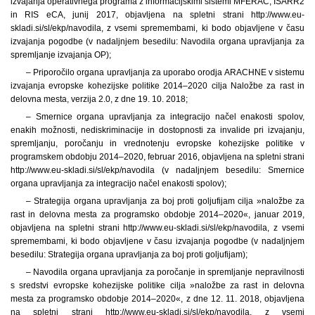
izvajanja operativnega programa z informacijskimi sistemi MFERAC, ISARR2
in RIS eCA, junij 2017, objavljena na spletni strani http://www.eu-
skladi.si/sl/ekp/navodila, z vsemi spremembami, ki bodo objavljene v času
izvajanja pogodbe (v nadaljnjem besedilu: Navodila organa upravljanja za
spremljanje izvajanja OP);
– Priporočilo organa upravljanja za uporabo orodja ARACHNE v sistemu
izvajanja evropske kohezijske politike 2014–2020 cilja Naložbe za rast in
delovna mesta, verzija 2.0, z dne 19. 10. 2018;
– Smernice organa upravljanja za integracijo načel enakosti spolov,
enakih možnosti, nediskriminacije in dostopnosti za invalide pri izvajanju,
spremljanju, poročanju in vrednotenju evropske kohezijske politike v
programskem obdobju 2014–2020, februar 2016, objavljena na spletni strani
http://www.eu-skladi.si/sl/ekp/navodila (v nadaljnjem besedilu: Smernice
organa upravljanja za integracijo načel enakosti spolov);
– Strategija organa upravljanja za boj proti goljufijam cilja »naložbe za
rast in delovna mesta za programsko obdobje 2014–2020«, januar 2019,
objavljena na spletni strani http://www.eu-skladi.si/sl/ekp/navodila, z vsemi
spremembami, ki bodo objavljene v času izvajanja pogodbe (v nadaljnjem
besedilu: Strategija organa upravljanja za boj proti goljufijam);
– Navodila organa upravljanja za poročanje in spremljanje nepravilnosti
s sredstvi evropske kohezijske politike cilja »naložbe za rast in delovna
mesta za programsko obdobje 2014–2020«, z dne 12. 11. 2018, objavljena
na spletni strani http://www.eu-skladi.si/sl/ekp/navodila, z vsemi