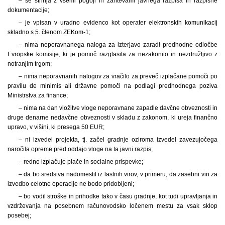
– se strinja z vsemi pogoji in zahtevami javnega razpisa in razpisne
dokumentacije;
– je vpisan v uradno evidenco kot operater elektronskih komunikacij
skladno s 5. členom ZEKom-1;
– nima neporavnanega naloga za izterjavo zaradi predhodne odločbe
Evropske komisije, ki je pomoč razglasila za nezakonito in nezdružljivo z
notranjim trgom;
– nima neporavnanih nalogov za vračilo za preveč izplačane pomoči po
pravilu de minimis ali državne pomoči na podlagi predhodnega poziva
Ministrstva za finance;
– nima na dan vložitve vloge neporavnane zapadle davčne obveznosti in
druge denarne nedavčne obveznosti v skladu z zakonom, ki ureja finančno
upravo, v višini, ki presega 50 EUR;
– ni izvedel projekta, tj. začel gradnje oziroma izvedel zavezujočega
naročila opreme pred oddajo vloge na ta javni razpis;
– redno izplačuje plače in socialne prispevke;
– da bo sredstva nadomestil iz lastnih virov, v primeru, da zasebni viri za
izvedbo celotne operacije ne bodo pridobljeni;
– bo vodil stroške in prihodke tako v času gradnje, kot tudi upravljanja in
vzdrževanja na posebnem računovodsko ločenem mestu za vsak sklop
posebej;