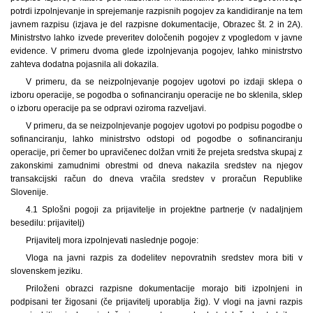
potrdi izpolnjevanje in sprejemanje razpisnih pogojev za kandidiranje na tem
javnem razpisu (izjava je del razpisne dokumentacije, Obrazec št. 2 in 2A).
Ministrstvo lahko izvede preveritev določenih pogojev z vpogledom v javne
evidence. V primeru dvoma glede izpolnjevanja pogojev, lahko ministrstvo
zahteva dodatna pojasnila ali dokazila.
V primeru, da se neizpolnjevanje pogojev ugotovi po izdaji sklepa o
izboru operacije, se pogodba o sofinanciranju operacije ne bo sklenila, sklep
o izboru operacije pa se odpravi oziroma razveljavi.
V primeru, da se neizpolnjevanje pogojev ugotovi po podpisu pogodbe o
sofinanciranju, lahko ministrstvo odstopi od pogodbe o sofinanciranju
operacije, pri čemer bo upravičenec dolžan vrniti že prejeta sredstva skupaj z
zakonskimi zamudnimi obrestmi od dneva nakazila sredstev na njegov
transakcijski račun do dneva vračila sredstev v proračun Republike
Slovenije.
4.1 Splošni pogoji za prijavitelje in projektne partnerje (v nadaljnjem
besedilu: prijavitelj)
Prijavitelj mora izpolnjevati naslednje pogoje:
Vloga na javni razpis za dodelitev nepovratnih sredstev mora biti v
slovenskem jeziku.
Priloženi obrazci razpisne dokumentacije morajo biti izpolnjeni in
podpisani ter žigosani (če prijavitelj uporablja žig). V vlogi na javni razpis