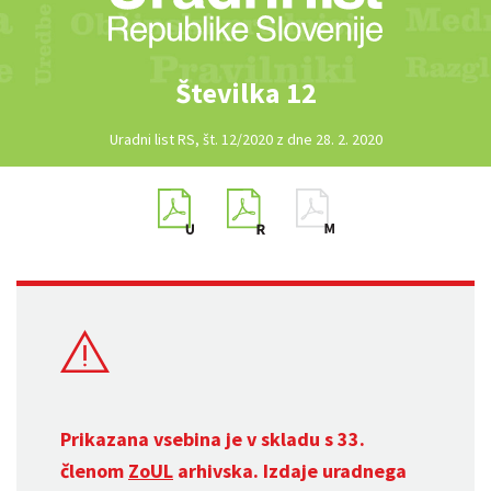
Številka 12
Uradni list RS, št. 12/2020 z dne 28. 2. 2020
Prikazana vsebina je v skladu s 33.
členom
ZoUL
arhivska. Izdaje uradnega