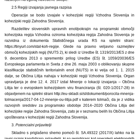
2.5 Regiji izvajanja javnega razpisa
Operacije se bodo izvajale v kohezijski regiji Vzhodna Slovenija in
kohezijski regiji Zahodna Slovenija.
Razdelitev slovenskih upravnih enot/pokrajin na programski območji
kohezijska regija Vzhodna oziroma kohezijska regija Zahodna Slovenija je
razvidna iz dokumenta Statističnega urada RS na spletni strani:
https://tinyurl.com/stat-koh-regije. Glede na pravno veljavno razmejitev
območij kohezijskih regij (NUTS 2), ki sledi iz Uredbe št. 1319/2013/ES z dne
9. decembra 2013 o spremembi prilog Uredbe (ES) št. 1059/20036/ES
Evropskega parlamenta in Sveta z dne 26. maja 2003 o oblikovanju skupne
klasifikacije statističnih teritorialnih enot (NUTS) in ki velja od 1. 1. 2015
dalje, se Občina Litija nahaja v kohezijski regiji Vzhodna Slovenija. Organ
upravljanja je dne 12. 4. 2017 izdal Mnenje o lokaciji izvajanja – Občina
Litija ter o evropskem kohezijskem viru financiranja (št. 020-1/2017-28) in
objavljenem na spletni strani http://eu-skladi.si/sl/dokumenti/porocila-mnenja-
tolmacenja/2017-04-12-mnenje-ou-litija.pdf v katerem tolmači, da je z vidika
razvojnih sredstev za programsko obdobje 2014–2020 Občina Litija del
kohezijske regije Zahodna Slovenija, zato je v seznamu belih lis Občina Litija
upoštevana v kohezijski regiji Zahodna Slovenija.
3.
Potencialni prijavitelji
Skladno s priglašeno shemo pomoči št. SA.49322 (2017/X) lahko na ta
javni razpis kandidirajo prijavitelji, ki so registrirani kot operaterji elektronskih