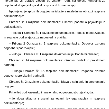
morajo biti vsi obrazci zloženi po vrstnem redu, kot določa kontrolnik za
popolnost vloge (Priloga št. 4 razpisne dokumentacije).
Izpolnjevanje splošnih pogojev se izkaže z naslednjimi obrazci razpisne
dokumentacije:
Obrazec št. 1 razpisne dokumentacije: Osnovni podatki o prijavitelju in
podizvajalcih.
– Priloga 1 Obrazca št. 1 razpisne dokumentacije: Podatki o podizvajalcu
in soglasje podizvajalca za neposredna plačila;
– Priloga 2 Obrazca št. 1 razpisne dokumentacije: Dogovor oziroma
pogodba s podizvajalci;
– Priloga 3 Obrazca št. 1 razpisne dokumentacije: Bonitetni obrazec;
Obrazec št. 1A razpisne dokumentacije: Osnovni podatki o projektnem
partnerju.
– Priloga Obrazca št. 1A razpisne dokumentacije: Pogodba oziroma
dogovor s projektnimi partnerji;
Obrazec št. 2 razpisne dokumentacije: Izjava o strinjanju in sprejemanju
pogojev.
Prijavitelj pod kazensko in materialno odgovornostjo izjavlja, da:
– je vloga skladna z vsemi zahtevami javnega razpisa in razpisne
dokumentacije;