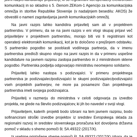
komunikacij in so skladno s 5. členom ZEKom-1 Agencijo za komunikacijska
omrežja in storitve Republike Slovenije (v nadaljnjem besedilu: AKOS) že
obvestili o nameri zagotavljanja javnih komunikacijskih omrežij.
Na javni razpis lahko kandidira prijavitelj sam ali v projektnem
partnerstvu. V primeru, da se na javni razpis v eni vlogi skupaj prijavi več
prijaviteljev v projektnem partnerstvu, morajo biti vsi ti registrirani kot
operaterji elektronskih komunikacij, kot je to določeno v prejšnjem odstavku.
S partnersko pogodbo se pooblasti vodilnega partnerja, da v imenu
partnerstva predloži skupno vlogo na javni razpis in da v primeru uspešne
kandidature na javnem razpisu zastopa partnerstvo in z ministrstvom sklene
pogodbo. Partnerska podjetja odgovarjajo ministrstvu neomejeno solidarno.
Prijavitelj lahko nastopa s podizvajalci. V primeru projektnega
partnerstva je podizvajalec/podizvajalci le skupni podizvajalec/podizvajalci
vseh projektnih partnerjev, ne more pa posamezni član projektnega
partnerstva imeti svojega podizvajalca.
Prijavitelj v razmerju do ministrstva v celoti odgovarja za izvedbo
projekta, ne glede na število podizvajalcev, ki jih bo navedel v svoji vlogi.
Prijaviteljem, katerih projekti bodo izbrani na tem javnem razpisu, bodo
sofinancirani stroški izvedbe projektov iz sredstev Evropskega sklada za
regionalni razvoj in sredstev slovenskega proračuna kot dovoljena državna
pomoč v skladu s shemo pomoči št. SA.49322 (2017/X).
Iz vsebine priglašene sheme pomoči št. SA.49322 (2017/X) izhaja, da je