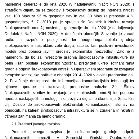
naslednje generacije do leta 2020 (v nadaljevanju Načrt NGN 2020) s
strateškim ciljem, da se zagotovi širokopasovni dostop do interneta hitrosti
vsaj 100 Mb/s za 96 % gospodinjstev in vsaj 30 Mb/s za preostale 4 %
gospodinjstev, 5. 7. 2018 pa je sprejela še Dodatek k Načrtu razvoja
širokopasovnih omrežij naslednje generacije do leta 2020 (v nadaljevanju
Dodatek k Načrtu NGN 2020). V določenih območjih Slovenije je zaradi
redke in razpršene poseljenosti ter neugodnega reliefa gradnja
širokopasovne infrastrukture zelo draga, zato so tam poslovni investicijski
modeli brez pomoči javnih sredstev ekonomsko neizvedljivi. Zato je z
namenom, da bo za investitorje gradnja širokopasovne infrastrukture na
belih lisah postala ekonomsko vzdržna, predviden ukrep sofinanciranja
gradnje odprtih širokopasovnih omrežij v Operativnem programu za izvajanje
evropske kohezijske politike v obdobju 2014–2020 v okviru prednostne osi:
2. Povečanje dostopnosti do informacijsko-komunikacijskih tehnologij ter
njihove uporabe in kakovosti; prednostne naložbe 2.1.: Širitev
širokopasovnih storitev in uvajanje visokohitrostnih omrežij ter podpora
uporabi nastajajočih tehnologij in omrežij za digitalno ekonomijo; Specifični
cilj: Dostop do širokopasovnih elektronskih komunikacijskih storitev na
območjih, na katerih širokopasovna infrastruktura še ni zgrajena in hkrati ni
tržnega zanimanja za njeno gradnjo.
2.1 Predmet javnega razpisa
Predmet javnega razpisa je sofinanciranje gradnje odprtih
širokopasovnih omrežij v Gorenjski, Goriški, Obalno-kraški,