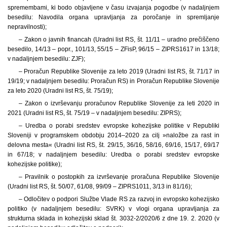
spremembami, ki bodo objavljene v času izvajanja pogodbe (v nadaljnjem
besedilu: Navodila organa upravljanja za poročanje in spremljanje
nepravilnosti);
– Zakon o javnih financah (Uradni list RS, št. 11/11 – uradno prečiščeno
besedilo, 14/13 – popr., 101/13, 55/15 – ZFisP, 96/15 – ZIPRS1617 in 13/18;
v nadaljnjem besedilu: ZJF);
– Proračun Republike Slovenije za leto 2019 (Uradni list RS, št. 71/17 in
19/19; v nadaljnjem besedilu: Proračun RS) in Proračun Republike Slovenije
za leto 2020 (Uradni list RS, št. 75/19);
– Zakon o izvrševanju proračunov Republike Slovenije za leti 2020 in
2021 (Uradni list RS, št. 75/19 – v nadaljnjem besedilu: ZIPRS);
– Uredba o porabi sredstev evropske kohezijske politike v Republiki
Sloveniji v programskem obdobju 2014–2020 za cilj »naložbe za rast in
delovna mesta« (Uradni list RS, št. 29/15, 36/16, 58/16, 69/16, 15/17, 69/17
in 67/18; v nadaljnjem besedilu: Uredba o porabi sredstev evropske
kohezijske politike);
– Pravilnik o postopkih za izvrševanje proračuna Republike Slovenije
(Uradni list RS, št. 50/07, 61/08, 99/09 – ZIPRS1011, 3/13 in 81/16);
– Odločitev o podpori Službe Vlade RS za razvoj in evropsko kohezijsko
politiko (v nadaljnjem besedilu: SVRK) v vlogi organa upravljanja za
strukturna sklada in kohezijski sklad št. 3032-2/2020/6 z dne 19. 2. 2020 (v