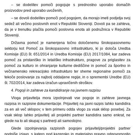
– se dodelitev pomoči pogojuje s prednostno uporabo domačih
proizvodov pred uporabo uvoženih,
– se dovoli dodelitev pomoči pod pogojem, da morajo imeti podjetja svoj
sedež ali večino poslovnih enot v Republiki Sloveniji. Dovoli pa se zahteva,
da je v trenutku plačila pomoči poslovna enota ali podružnica v Republiki
Sloveniji.
Državna pomoč je namenjena točno določenemu širokopasovnemu
sektorju kot Pomoč za širokopasovno infrastrukturo, ki jo določa Uredba
Komisije (EU) št. 651/2014 in Uredba Komisije (EU) 2017/1084, kar zadeva
pomoč za pristaniško in letališko infrastrukturo, pragove za priglasitev za
pomoč za kulturo in ohranjanje kulturne dediščine in pomoč za športno in
večnamensko rekreacijsko infrastrukturo ter sheme regionalne pomoči za
tekoče poslovanje za najbolj oddaljene regije, in o spremembi Uredbe (EU)
št. 702/2014, kar zadeva izračun upravičenih stroškov.
4.
Pogoji in zahteve za kandidiranje na javnem razpisu
Vloga prijavitelja mora izpolnjevati vse pogoje in zahteve javnega
razpisa in razpisne dokumentacije. Prijavitelj na javni razpis lahko kandidira
za en ali več sklopov; v tem primeru odda vlogo za vsak sklop posebej. Za
vsak sklop lahko prijavitelj ali projektni partner kandidira samo enkrat, ne
glede na to ali skupaj s partnerji ali samostojno.
Glede izpolnjevanja razpisnih pogojev prijavitelj/projektni partner
podpiše izjavo, s katero pod kazensko in materialno pravno odgovornostjo