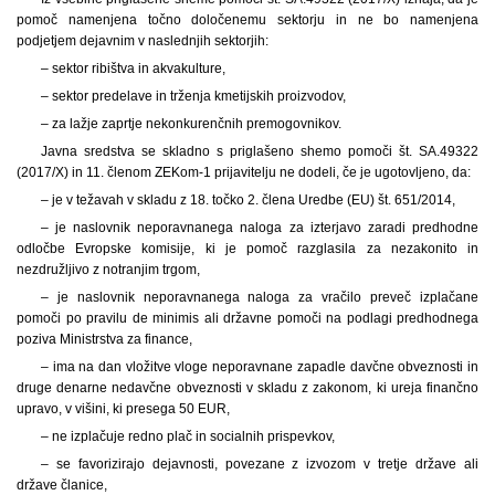
pomoč namenjena točno določenemu sektorju in ne bo namenjena
podjetjem dejavnim v naslednjih sektorjih:
– sektor ribištva in akvakulture,
– sektor predelave in trženja kmetijskih proizvodov,
– za lažje zaprtje nekonkurenčnih premogovnikov.
Javna sredstva se skladno s priglašeno shemo pomoči št. SA.49322
(2017/X) in 11. členom ZEKom-1 prijavitelju ne dodeli, če je ugotovljeno, da:
– je v težavah v skladu z 18. točko 2. člena Uredbe (EU) št. 651/2014,
– je naslovnik neporavnanega naloga za izterjavo zaradi predhodne
odločbe Evropske komisije, ki je pomoč razglasila za nezakonito in
nezdružljivo z notranjim trgom,
– je naslovnik neporavnanega naloga za vračilo preveč izplačane
pomoči po pravilu de minimis ali državne pomoči na podlagi predhodnega
poziva Ministrstva za finance,
– ima na dan vložitve vloge neporavnane zapadle davčne obveznosti in
druge denarne nedavčne obveznosti v skladu z zakonom, ki ureja finančno
upravo, v višini, ki presega 50 EUR,
– ne izplačuje redno plač in socialnih prispevkov,
– se favorizirajo dejavnosti, povezane z izvozom v tretje države ali
države članice,