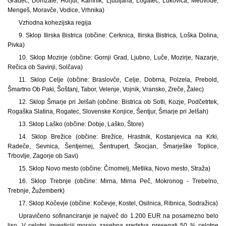
Gradec, Domžale, Horjul, Kamnik, Ljubljana, Logatec, Lukovica, Medvode,
Mengeš, Moravče, Vodice, Vrhnika)
Vzhodna kohezijska regija
9. Sklop Ilirska Bistrica (občine: Cerknica, Ilirska Bistrica, Loška Dolina,
Pivka)
10. Sklop Mozirje (občine: Gornji Grad, Ljubno, Luče, Mozirje, Nazarje,
Rečica ob Savinji, Solčava)
11. Sklop Celje (občine: Braslovče, Celje, Dobrna, Polzela, Prebold,
Šmartno Ob Paki, Šoštanj, Tabor, Velenje, Vojnik, Vransko, Zreče, Žalec)
12. Sklop Šmarje pri Jelšah (občine: Bistrica ob Sotli, Kozje, Podčetrtek,
Rogaška Slatina, Rogatec, Slovenske Konjice, Šentjur, Šmarje pri Jelšah)
13. Sklop Laško (občine: Dobje, Laško, Štore)
14. Sklop Brežice (občine: Brežice, Hrastnik, Kostanjevica na Krki,
Radeče, Sevnica, Šentjernej, Šentrupert, Škocjan, Šmarješke Toplice,
Trbovlje, Zagorje ob Savi)
15. Sklop Novo mesto (občine: Črnomelj, Metlika, Novo mesto, Straža)
16. Sklop Trebnje (občine: Mirna, Mirna Peč, Mokronog - Trebelno,
Trebnje, Žužemberk)
17. Sklop Kočevje (občine: Kočevje, Kostel, Osilnica, Ribnica, Sodražica)
Upravičeno sofinanciranje je največ do 1.200 EUR na posamezno belo
liso. V celotni investiciji morajo zasebna sredstva presegati 50 % celotne