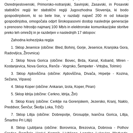
Osrednjeslovenski, Primorsko-notranjski, Savinjski, Zasavski, in Posavski
statistični regiji ter statistični regiji Jugovzhodna Slovenija, ki bodo
gospodinjstvom, ki so bele lise, v razdalji največ 200 m od lokacije
gospodinjstva, omogočala odprt širokopasovni dostop naslednje generacije
s prenosno hitrostjo najmanj 100 Mb/s in elektronske komunikacijske storitve
preko teh omrežij in je razdeljen v naslednjih 17 sklopov:
Zahodna kohezijska regija
1. Sklop Jesenice (občine: Bled, Bohinj, Gorje, Jesenice, Kranjska Gora,
Radovljica, Žirovnica)
2. Sklop Nova Gorica (občine: Bovec, Brda, Kanal, Kobarid, Miren -
Kostanjevica, Nova Gorica, Renče - Vogrsko, Šempeter - Vrtojba, Tolmin)
3. Sklop Ajdovščina (občine: Ajdovščina, Divača, Hrpelje - Kozina,
Sežana, Vipava)
4. Sklop Koper (občine: Ankaran, Izola, Koper, Piran)
5. Sklop Idrija (občine: Cerkno, Idrija, Žiri)
6. Sklop Kranj (občine: Cerklje na Gorenjskem, Jezersko, Kranj, Naklo,
Preddvor, Šenčur, Škofja Loka, Tržič)
7. Sklop Litija (občine: Dobrepolje, Grosuplje, Ivančna Gorica, Litija,
Šmartno Pri Litiji)
8. Sklop Ljubljana (občine: Borovnica, Brezovica, Dobrova - Polhov