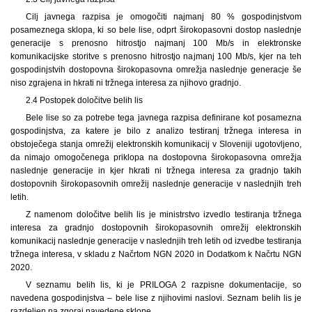
Cilj javnega razpisa je omogočiti najmanj 80 % gospodinjstvom
posameznega sklopa, ki so bele lise, odprt širokopasovni dostop naslednje
generacije s prenosno hitrostjo najmanj 100 Mb/s in elektronske
komunikacijske storitve s prenosno hitrostjo najmanj 100 Mb/s, kjer na teh
gospodinjstvih dostopovna širokopasovna omrežja naslednje generacje še
niso zgrajena in hkrati ni tržnega interesa za njihovo gradnjo.
2.4 Postopek določitve belih lis
Bele lise so za potrebe tega javnega razpisa definirane kot posamezna
gospodinjstva, za katere je bilo z analizo testiranj tržnega interesa in
obstoječega stanja omrežij elektronskih komunikacij v Sloveniji ugotovljeno,
da nimajo omogočenega priklopa na dostopovna širokopasovna omrežja
naslednje generacije in kjer hkrati ni tržnega interesa za gradnjo takih
dostopovnih širokopasovnih omrežij naslednje generacije v naslednjih treh
letih.
Z namenom določitve belih lis je ministrstvo izvedlo testiranja tržnega
interesa za gradnjo dostopovnih širokopasovnih omrežij elektronskih
komunikacij naslednje generacije v naslednjih treh letih od izvedbe testiranja
tržnega interesa, v skladu z Načrtom NGN 2020 in Dodatkom k Načrtu NGN
2020.
V seznamu belih lis, ki je PRILOGA 2 razpisne dokumentacije, so
navedena gospodinjstva – bele lise z njihovimi naslovi. Seznam belih lis je
razdeljen na zgoraj navedene sklope.