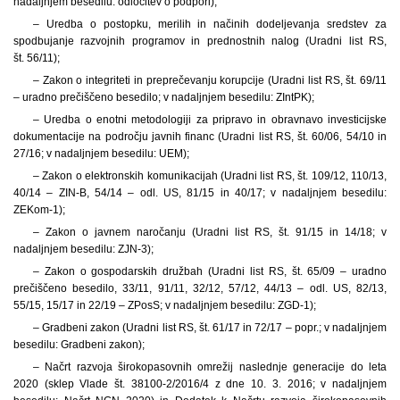
nadaljnjem besedilu: odločitev o podpori);
– Uredba o postopku, merilih in načinih dodeljevanja sredstev za
spodbujanje razvojnih programov in prednostnih nalog (Uradni list RS,
št. 56/11);
– Zakon o integriteti in preprečevanju korupcije (Uradni list RS, št. 69/11
– uradno prečiščeno besedilo; v nadaljnjem besedilu: ZIntPK);
– Uredba o enotni metodologiji za pripravo in obravnavo investicijske
dokumentacije na področju javnih financ (Uradni list RS, št. 60/06, 54/10 in
27/16; v nadaljnjem besedilu: UEM);
– Zakon o elektronskih komunikacijah (Uradni list RS, št. 109/12, 110/13,
40/14 – ZIN-B, 54/14 – odl. US, 81/15 in 40/17; v nadaljnjem besedilu:
ZEKom-1);
– Zakon o javnem naročanju (Uradni list RS, št. 91/15 in 14/18; v
nadaljnjem besedilu: ZJN-3);
– Zakon o gospodarskih družbah (Uradni list RS, št. 65/09 – uradno
prečiščeno besedilo, 33/11, 91/11, 32/12, 57/12, 44/13 – odl. US, 82/13,
55/15, 15/17 in 22/19 – ZPosS; v nadaljnjem besedilu: ZGD-1);
– Gradbeni zakon (Uradni list RS, št. 61/17 in 72/17 – popr.; v nadaljnjem
besedilu: Gradbeni zakon);
– Načrt razvoja širokopasovnih omrežij naslednje generacije do leta
2020 (sklep Vlade št. 38100-2/2016/4 z dne 10. 3. 2016; v nadaljnjem