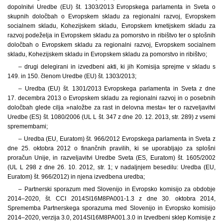
dopolnitvi Uredbe (EU) št. 1303/2013 Evropskega parlamenta in Sveta o
skupnih določbah o Evropskem skladu za regionalni razvoj, Evropskem
socialnem skladu, Kohezijskem skladu, Evropskem kmetijskem skladu za
razvoj podeželja in Evropskem skladu za pomorstvo in ribištvo ter o splošnih
določbah o Evropskem skladu za regionalni razvoj, Evropskem socialnem
skladu, Kohezijskem skladu in Evropskem skladu za pomorstvo in ribištvo;
– drugi delegirani in izvedbeni akti, ki jih Komisija sprejme v skladu s
149. in 150. členom Uredbe (EU) št. 1303/2013;
– Uredba (EU) št. 1301/2013 Evropskega parlamenta in Sveta z dne
17. decembra 2013 o Evropskem skladu za regionalni razvoj in o posebnih
določbah glede cilja »naložbe za rast in delovna mesta« ter o razveljavitvi
Uredbe (ES) št. 1080/2006 (UL L št. 347 z dne 20. 12. 2013, str. 289) z vsemi
spremembami;
– Uredba (EU, Euratom) št. 966/2012 Evropskega parlamenta in Sveta z
dne 25. oktobra 2012 o finančnih pravilih, ki se uporabljajo za splošni
proračun Unije, in razveljavitvi Uredbe Sveta (ES, Euratom) št. 1605/2002
(UL L 298 z dne 26. 10. 2012, str. 1; v nadaljnjem besedilu: Uredba (EU,
Euratom) št. 966/2012) in njena izvedbena uredba;
– Partnerski sporazum med Slovenijo in Evropsko komisijo za obdobje
2014–2020, št. CCI 2014SI16M8PA001-1.3 z dne 30. oktobra 2014,
Sprememba Partnerskega sporazuma med Slovenijo in Evropsko komisijo
2014–2020, verzija 3.0, 2014SI16M8PA001.3.0 in Izvedbeni sklep Komisije z