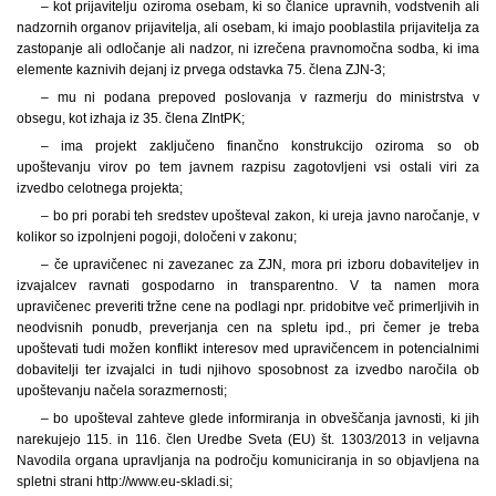
– kot prijavitelju oziroma osebam, ki so članice upravnih, vodstvenih ali
nadzornih organov prijavitelja, ali osebam, ki imajo pooblastila prijavitelja za
zastopanje ali odločanje ali nadzor, ni izrečena pravnomočna sodba, ki ima
elemente kaznivih dejanj iz prvega odstavka 75. člena ZJN-3;
– mu ni podana prepoved poslovanja v razmerju do ministrstva v
obsegu, kot izhaja iz 35. člena ZIntPK;
– ima projekt zaključeno finančno konstrukcijo oziroma so ob
upoštevanju virov po tem javnem razpisu zagotovljeni vsi ostali viri za
izvedbo celotnega projekta;
– bo pri porabi teh sredstev upošteval zakon, ki ureja javno naročanje, v
kolikor so izpolnjeni pogoji, določeni v zakonu;
– če upravičenec ni zavezanec za ZJN, mora pri izboru dobaviteljev in
izvajalcev ravnati gospodarno in transparentno. V ta namen mora
upravičenec preveriti tržne cene na podlagi npr. pridobitve več primerljivih in
neodvisnih ponudb, preverjanja cen na spletu ipd., pri čemer je treba
upoštevati tudi možen konflikt interesov med upravičencem in potencialnimi
dobavitelji ter izvajalci in tudi njihovo sposobnost za izvedbo naročila ob
upoštevanju načela sorazmernosti;
– bo upošteval zahteve glede informiranja in obveščanja javnosti, ki jih
narekujejo 115. in 116. člen Uredbe Sveta (EU) št. 1303/2013 in veljavna
Navodila organa upravljanja na področju komuniciranja in so objavljena na
spletni strani http://www.eu-skladi.si;