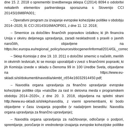
dne 15. 2. 2018 o spremembi Izvedbenega sklepa C(2014) 8094 o odobritvi
nekaterih elementov partnerskega sporazuma s Slovenijo CCI
2014SI16M8PA001;
– Operativni program za izvajanje evropske kohezijske politike v obdobju
2014–2020, št. CCI 2014SI16MAOP001, z dne 11. 12. 2018;
– Smernice za določitev finančnih popravkov izdatkov, ki jih financira
Unija v okviru deljenega upravljanja, zaradi neskladnosti s pravili o javnih
naročilih, objavljene na
https://ec.europa.eu/regional_policy/sources/docgener/informat/2014/GL_correc
– Sklep Komisije z dne 19. 10. 2011 o določitvi smernic o načelih, merilih
in okvirnih lestvicah, ki se morajo uporabljati v zvezi s finančnimi popravki, ki
jih Komisija izvede v skladu s členoma 99 in 100 Uredbe Sveta, objavljene
na https://www.eu-
skladi.si/sl/dokumenti/navodila/skmbt_c654e16032914450.pdf;
– Navodila organa upravljanja za finančno upravljanje evropske
kohezijske politike cilja »naložbe za rast in delovna mesta v programskem
obdobju 2014–2020«, z dne 20. 3. 2018, objavljena na spletni strani
http://www.eu-skladi.si/sl/ekp/navodila, z vsemi spremembami, ki bodo
objavljene v času izvajanja pogodbe (v nadaljnjem besedilu: Navodila
organa upravljanja za finančno upravljanje);
– Navodila organa upravljanja za načrtovanje, odločanje o podpori,
spremljanje, poročanje in vrednotenje izvajanja evropske kohezijske politike