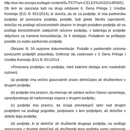
http://eur-lex.europa.eu/legal-content/SL/TXT/?uri=CELEX%3A32014R0651.
Ob tem se opozarja tudi na drugi odstavek 6. člena Priloge 1 Uredbe
Komisije (EU) št. 651/2014), ki določa, da se za podjetje, ki ima partnerska
podjetja ali povezana podjetja, podatki, tudi glede števila zaposlenih,
določijo na podlagi računovodskih izkazov in drugih podatkov podjetja ali na
podlagi konsolidiranih zaključnih računov podjetja, v katerega je podjetje
vključeno za namene konsolidacije, če ti obstajajo. Podatkom se prištejejo
podatki za vsako partnersko podjetje.
Obrazec št. 3A razpisne dokumentacije: Podatki o partnerskih oziroma
povezanih podjetjih prijavitelja. Definiciji sta vsebovani v 3. členu Priloge I
Uredbe Komisije (EU) št. 651/2014:
»Povezana podjetja« so podjetja, med katerimi obstaja eno naslednjih
razmerij:
(a) podjetje ima večino glasovalnih pravic delničarjev ali družbenikov v
drugem podjetju;
(b) podjetje ima pravico, da imenuje ali odstavi večino članov upravnega,
upravljavskega ali nadzornega organa v drugem podjetju;
(c) podjetje ima pravico, da izvaja prevladujoč vpliv nad drugim
podjetjem na podlagi pogodbe, podpisane s tem podjetjem, ali določbe v
statutu tega podjetja;
(d) podjetje, ki je delničar ali družbenik drugega podjetja, na podlagi
sporazuma z drugimi delničarji ali družbeniki tega podjetja samo nadzoruje