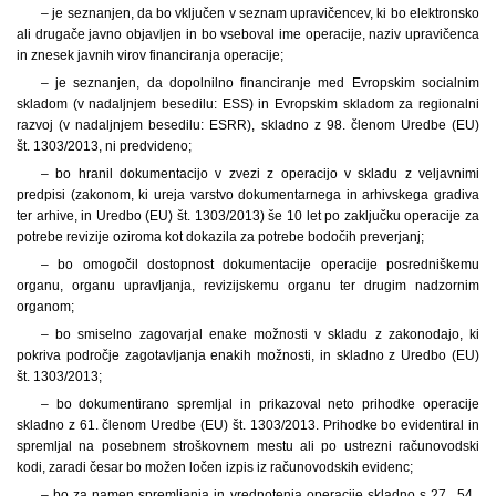
– je seznanjen, da bo vključen v seznam upravičencev, ki bo elektronsko
ali drugače javno objavljen in bo vseboval ime operacije, naziv upravičenca
in znesek javnih virov financiranja operacije;
– je seznanjen, da dopolnilno financiranje med Evropskim socialnim
skladom (v nadaljnjem besedilu: ESS) in Evropskim skladom za regionalni
razvoj (v nadaljnjem besedilu: ESRR), skladno z 98. členom Uredbe (EU)
št. 1303/2013, ni predvideno;
– bo hranil dokumentacijo v zvezi z operacijo v skladu z veljavnimi
predpisi (zakonom, ki ureja varstvo dokumentarnega in arhivskega gradiva
ter arhive, in Uredbo (EU) št. 1303/2013) še 10 let po zaključku operacije za
potrebe revizije oziroma kot dokazila za potrebe bodočih preverjanj;
– bo omogočil dostopnost dokumentacije operacije posredniškemu
organu, organu upravljanja, revizijskemu organu ter drugim nadzornim
organom;
– bo smiselno zagovarjal enake možnosti v skladu z zakonodajo, ki
pokriva področje zagotavljanja enakih možnosti, in skladno z Uredbo (EU)
št. 1303/2013;
– bo dokumentirano spremljal in prikazoval neto prihodke operacije
skladno z 61. členom Uredbe (EU) št. 1303/2013. Prihodke bo evidentiral in
spremljal na posebnem stroškovnem mestu ali po ustrezni računovodski
kodi, zaradi česar bo možen ločen izpis iz računovodskih evidenc;
– bo za namen spremljanja in vrednotenja operacije skladno s 27., 54.,