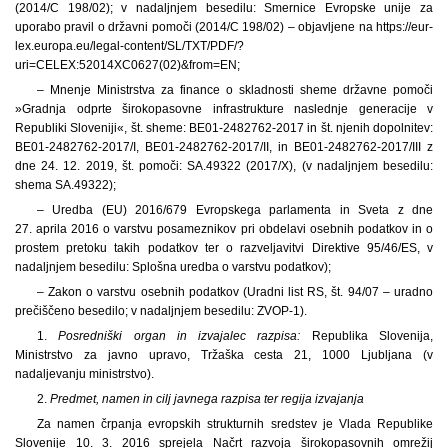
(2014/C 198/02); v nadaljnjem besedilu: Smernice Evropske unije za
uporabo pravil o državni pomoči (2014/C 198/02) – objavljene na https://eur-
lex.europa.eu/legal-content/SL/TXT/PDF/?
uri=CELEX:52014XC0627(02)&from=EN;
– Mnenje Ministrstva za finance o skladnosti sheme državne pomoči
»Gradnja odprte širokopasovne infrastrukture naslednje generacije v
Republiki Sloveniji«, št. sheme: BE01-2482762-2017 in št. njenih dopolnitev:
BE01-2482762-2017/I, BE01-2482762-2017/II, in BE01-2482762-2017/III z
dne 24. 12. 2019, št. pomoči: SA.49322 (2017/X), (v nadaljnjem besedilu:
shema SA.49322);
– Uredba (EU) 2016/679 Evropskega parlamenta in Sveta z dne
27. aprila 2016 o varstvu posameznikov pri obdelavi osebnih podatkov in o
prostem pretoku takih podatkov ter o razveljavitvi Direktive 95/46/ES, v
nadaljnjem besedilu: Splošna uredba o varstvu podatkov);
– Zakon o varstvu osebnih podatkov (Uradni list RS, št. 94/07 – uradno
prečiščeno besedilo; v nadaljnjem besedilu: ZVOP-1).
1.
Posredniški organ in izvajalec razpisa:
Republika Slovenija,
Ministrstvo za javno upravo, Tržaška cesta 21, 1000 Ljubljana (v
nadaljevanju ministrstvo).
2.
Predmet, namen in cilj javnega razpisa ter regija izvajanja
Za namen črpanja evropskih strukturnih sredstev je Vlada Republike
Slovenije 10. 3. 2016 sprejela Načrt razvoja širokopasovnih omrežij