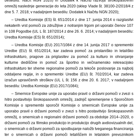
besedilu: Načrt NGN 2020) in Dodatek k Načrtu razvoja širokopasovnih
omrežij naslednje generacije do leta 2020 (sklep Vlade št. 38100-2/2018/4 z
dne 5. 7. 2018; v nadaljnjem besedilu: Dodatek k Načrtu NGN 2020);
– Uredba Komisije (ES) št. 651/2014 z dne 17. junija 2014 o razglasitvi
nekaterih vrst pomoči za združljive z notranjim trgom pri uporabi členov 107
in 108 Pogodbe (UL L št. 187/2014 z dne 26. 6. 2014; v nadaljnjem besedilu:
Uredba Komisije (ES) št. 651/2014);
– Uredba Komisije (EU) 2017/1084 z dne 14. junija 2017 o spremembi
Uredbe (EU) št. 651/2014, kar zadeva pomoč za pristaniško in letališko
infrastrukturo, pragove za priglasitev za pomoč za kulturo in ohranjanje
kulturne dediščine in pomoč za športno in večnamensko rekreacijsko
infrastrukturo ter sheme regionalne pomoči za tekoče poslovanje za najbolj
oddaljene regije, in o spremembi Uredbe (EU) št. 702/2014, kar zadeva
izračun upravičenih stroškov (UL L št. 156 z dne 20. 6. 2017; v nadaljnjem
besedilu: Uredba Komisije (EU) 2017/1084);
– Smernice Evropske unije za uporabo pravil o državni pomoči v zvezi s
hitro postavitvijo širokopasovnih omrežij, zadnjič spremenjene s Sporočilom
Komisije o spremembi sporočil Komisije o smernicah Evropske unije za
uporabo pravil o državni pomoči v zvezi s hitro postavitvijo širokopasovnih
omrežij, o smernicah o regionalni državni pomoči za obdobje 2014–2020, o
državni pomoči za filmsko produkcijo in produkcijo drugih avdiovizualnih del,
o smernicah o državni pomoči za spodbujanje naložb tveganega financiranja
ter o smernicah o državni pomoči letališčem in letalskim prevoznikom