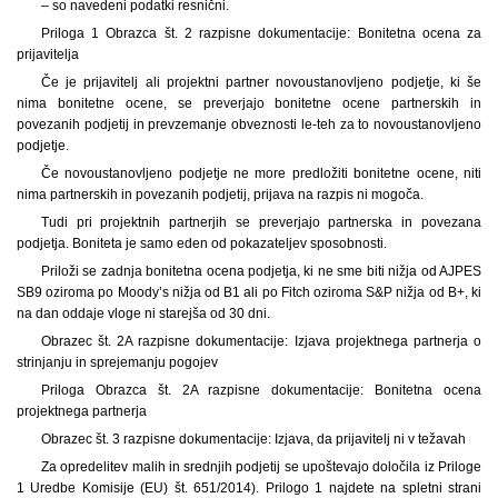
– so navedeni podatki resnični.
Priloga 1 Obrazca št. 2 razpisne dokumentacije: Bonitetna ocena za
prijavitelja
Če je prijavitelj ali projektni partner novoustanovljeno podjetje, ki še
nima bonitetne ocene, se preverjajo bonitetne ocene partnerskih in
povezanih podjetij in prevzemanje obveznosti le-teh za to novoustanovljeno
podjetje.
Če novoustanovljeno podjetje ne more predložiti bonitetne ocene, niti
nima partnerskih in povezanih podjetij, prijava na razpis ni mogoča.
Tudi pri projektnih partnerjih se preverjajo partnerska in povezana
podjetja. Boniteta je samo eden od pokazateljev sposobnosti.
Priloži se zadnja bonitetna ocena podjetja, ki ne sme biti nižja od AJPES
SB9 oziroma po Moody’s nižja od B1 ali po Fitch oziroma S&P nižja od B+, ki
na dan oddaje vloge ni starejša od 30 dni.
Obrazec št. 2A razpisne dokumentacije: Izjava projektnega partnerja o
strinjanju in sprejemanju pogojev
Priloga Obrazca št. 2A razpisne dokumentacije: Bonitetna ocena
projektnega partnerja
Obrazec št. 3 razpisne dokumentacije: Izjava, da prijavitelj ni v težavah
Za opredelitev malih in srednjih podjetij se upoštevajo določila iz Priloge
1 Uredbe Komisije (EU) št. 651/2014). Prilogo 1 najdete na spletni strani