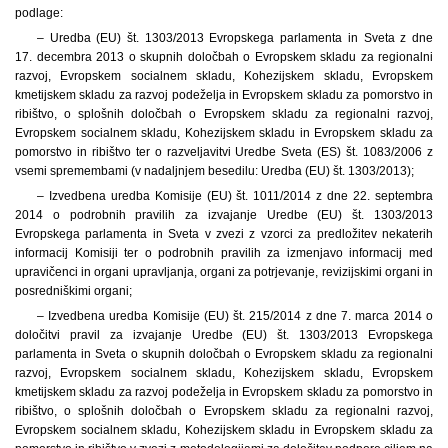
podlage:
– Uredba (EU) št. 1303/2013 Evropskega parlamenta in Sveta z dne
17. decembra 2013 o skupnih določbah o Evropskem skladu za regionalni
razvoj, Evropskem socialnem skladu, Kohezijskem skladu, Evropskem
kmetijskem skladu za razvoj podeželja in Evropskem skladu za pomorstvo in
ribištvo, o splošnih določbah o Evropskem skladu za regionalni razvoj,
Evropskem socialnem skladu, Kohezijskem skladu in Evropskem skladu za
pomorstvo in ribištvo ter o razveljavitvi Uredbe Sveta (ES) št. 1083/2006 z
vsemi spremembami (v nadaljnjem besedilu: Uredba (EU) št. 1303/2013);
– Izvedbena uredba Komisije (EU) št. 1011/2014 z dne 22. septembra
2014 o podrobnih pravilih za izvajanje Uredbe (EU) št. 1303/2013
Evropskega parlamenta in Sveta v zvezi z vzorci za predložitev nekaterih
informacij Komisiji ter o podrobnih pravilih za izmenjavo informacij med
upravičenci in organi upravljanja, organi za potrjevanje, revizijskimi organi in
posredniškimi organi;
– Izvedbena uredba Komisije (EU) št. 215/2014 z dne 7. marca 2014 o
določitvi pravil za izvajanje Uredbe (EU) št. 1303/2013 Evropskega
parlamenta in Sveta o skupnih določbah o Evropskem skladu za regionalni
razvoj, Evropskem socialnem skladu, Kohezijskem skladu, Evropskem
kmetijskem skladu za razvoj podeželja in Evropskem skladu za pomorstvo in
ribištvo, o splošnih določbah o Evropskem skladu za regionalni razvoj,
Evropskem socialnem skladu, Kohezijskem skladu in Evropskem skladu za