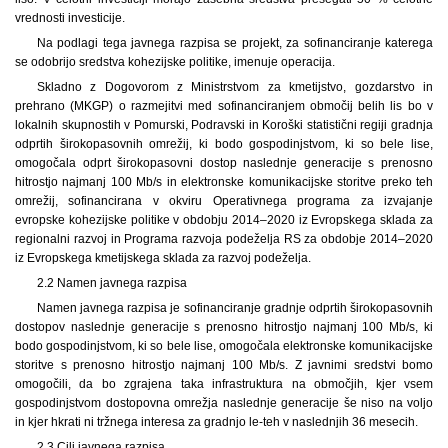
vrednosti investicije.
Na podlagi tega javnega razpisa se projekt, za sofinanciranje katerega
se odobrijo sredstva kohezijske politike, imenuje operacija.
Skladno z Dogovorom z Ministrstvom za kmetijstvo, gozdarstvo in
prehrano (MKGP) o razmejitvi med sofinanciranjem območij belih lis bo v
lokalnih skupnostih v Pomurski, Podravski in Koroški statistični regiji gradnja
odprtih širokopasovnih omrežij, ki bodo gospodinjstvom, ki so bele lise,
omogočala odprt širokopasovni dostop naslednje generacije s prenosno
hitrostjo najmanj 100 Mb/s in elektronske komunikacijske storitve preko teh
omrežij, sofinancirana v okviru Operativnega programa za izvajanje
evropske kohezijske politike v obdobju 2014–2020 iz Evropskega sklada za
regionalni razvoj in Programa razvoja podeželja RS za obdobje 2014–2020
iz Evropskega kmetijskega sklada za razvoj podeželja.
2.2 Namen javnega razpisa
Namen javnega razpisa je sofinanciranje gradnje odprtih širokopasovnih
dostopov naslednje generacije s prenosno hitrostjo najmanj 100 Mb/s, ki
bodo gospodinjstvom, ki so bele lise, omogočala elektronske komunikacijske
storitve s prenosno hitrostjo najmanj 100 Mb/s. Z javnimi sredstvi bomo
omogočili, da bo zgrajena taka infrastruktura na območjih, kjer vsem
gospodinjstvom dostopovna omrežja naslednje generacije še niso na voljo
in kjer hkrati ni tržnega interesa za gradnjo le-teh v naslednjih 36 mesecih.
2.3 Cilj javnega razpisa