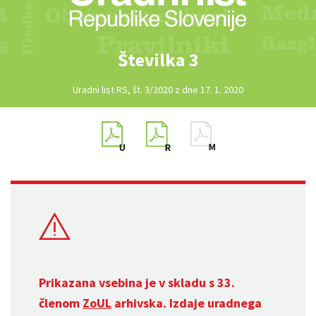
Številka 3
Uradni list RS, št. 3/2020 z dne 17. 1. 2020
Prikazana vsebina je v skladu s 33.
členom
ZoUL
arhivska. Izdaje uradnega