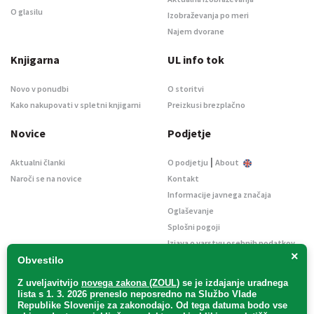
O glasilu
Izobraževanja po meri
Najem dvorane
Knjigarna
UL info tok
Novo v ponudbi
O storitvi
Kako nakupovati v spletni knjigarni
Preizkusi brezplačno
Novice
Podjetje
|
Aktualni članki
O podjetju
About
Naroči se na novice
Kontakt
Informacije javnega značaja
Oglaševanje
Splošni pogoji
Izjava o varstvu osebnih podatkov
×
E-dražbe
Obvestilo
Z uveljavitvijo
novega zakona (ZOUL)
se je
izdajanje uradnega
lista s 1. 3. 2026 preneslo
neposredno
na Službo Vlade
Republike Slovenije za zakonodajo
. Od tega datuma bodo vse