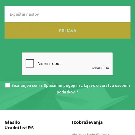
PRIJAVA
Seznanjen sem s
Splošnimi pogoji
in z
Izjavo o varstvu osebnih
podatkov
. *
Glasilo
Izobraževanja
Uradni list RS
Aktualna izobraževanja