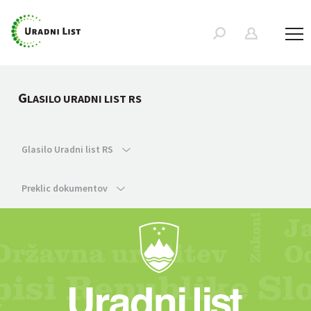
G
LASILO URADNI LIST RS
Glasilo Uradni list RS
Preklic dokumentov