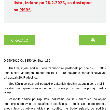
lista, izdane po 28.2.2026, so dostopne
na
PISRS
.
KAZALO
D 250/2019 Os-3350/19, Stran 136
Pri tukajšnjem sodišču teče zapuščinski postopek po dne 17. 5. 2019
umrli Metlar Magdaleni, rojeni dne 19. 1. 1940, nazadnje stanujoči Nova vas
pri Lescah 20, Radovljica.
Sodišču niso poznani podatki o zakonitih dedičih zapustnice, da bi jih
povabilo na zapuščinsko obravnavo oziroma jih pozvalo na podajo dedne
izjave.
Zakonite dediče po zapustnici pozivamo, da se v enem letu po objavi
tega oklica prijavijo pri tukajšnjem sodišču kot dediči. Če se po preteku
enega leta od objave oklica pri sodišču ne bodo zglasili, bo sodišče