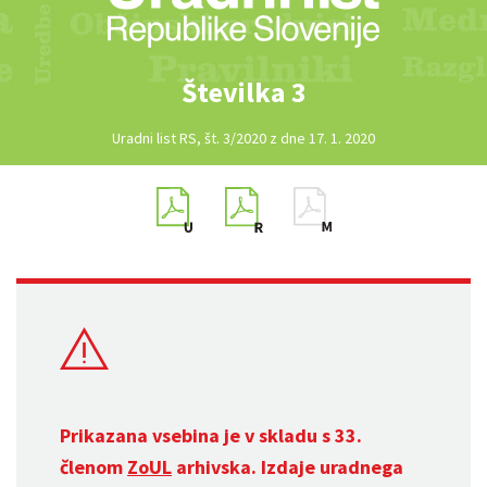
Številka 3
Uradni list RS, št. 3/2020 z dne 17. 1. 2020
Prikazana vsebina je v skladu s 33.
členom
ZoUL
arhivska. Izdaje uradnega