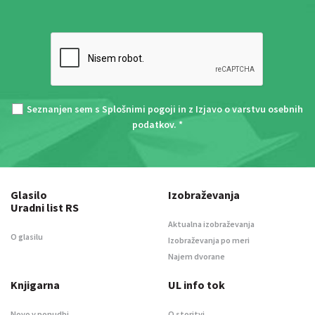
Seznanjen sem s
Splošnimi pogoji
in z
Izjavo o varstvu osebnih
podatkov
. *
Glasilo
Izobraževanja
Uradni list RS
Aktualna izobraževanja
O glasilu
Izobraževanja po meri
Najem dvorane
Knjigarna
UL info tok
Novo v ponudbi
O storitvi