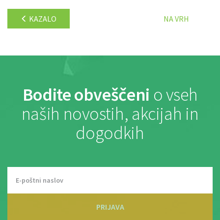
KAZALO
NA VRH
Bodite obveščeni
o vseh
naših novostih, akcijah in
dogodkih
PRIJAVA