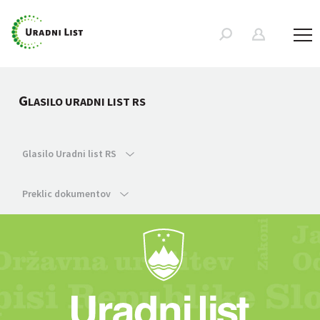
G
LASILO URADNI LIST RS
Glasilo Uradni list RS
Preklic dokumentov