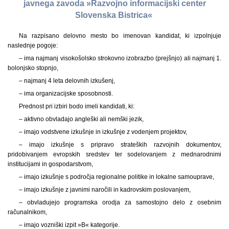
javnega zavoda »Razvojno informacijski center
Slovenska Bistrica«
Na razpisano delovno mesto bo imenovan kandidat, ki izpolnjuje
naslednje pogoje:
– ima najmanj visokošolsko strokovno izobrazbo (prejšnjo) ali najmanj 1.
bolonjsko stopnjo,
– najmanj 4 leta delovnih izkušenj,
– ima organizacijske sposobnosti.
Prednost pri izbiri bodo imeli kandidati, ki:
– aktivno obvladajo angleški ali nemški jezik,
– imajo vodstvene izkušnje in izkušnje z vodenjem projektov,
– imajo izkušnje s pripravo strateških razvojnih dokumentov,
pridobivanjem evropskih sredstev ter sodelovanjem z mednarodnimi
institucijami in gospodarstvom,
– imajo izkušnje s področja regionalne politike in lokalne samouprave,
– imajo izkušnje z javnimi naročili in kadrovskim poslovanjem,
– obvladujejo programska orodja za samostojno delo z osebnim
računalnikom,
– imajo vozniški izpit »B« kategorije.