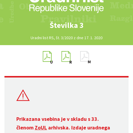
Številka 3
Uradni list RS, št. 3/2020 z dne 17. 1. 2020
Prikazana vsebina je v skladu s 33.
členom
ZoUL
arhivska. Izdaje uradnega