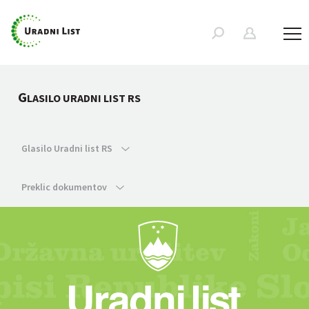
G
LASILO URADNI LIST RS
Glasilo Uradni list RS
Preklic dokumentov