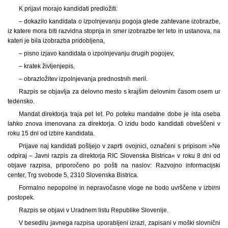
K prijavi morajo kandidati predložiti:
– dokazilo kandidata o izpolnjevanju pogoja glede zahtevane izobrazbe,
iz katere mora biti razvidna stopnja in smer izobrazbe ter leto in ustanova, na
kateri je bila izobrazba pridobljena,
– pisno izjavo kandidata o izpolnjevanju drugih pogojev,
– kratek življenjepis,
– obrazložitev izpolnjevanja prednostnih meril.
Razpis se objavlja za delovno mesto s krajšim delovnim časom osem ur
tedensko.
Mandat direktorja traja pet let. Po poteku mandatne dobe je ista oseba
lahko znova imenovana za direktorja. O izidu bodo kandidati obveščeni v
roku 15 dni od izbire kandidata.
Prijave naj kandidati pošljejo v zaprti ovojnici, označeni s pripisom »Ne
odpiraj – Javni razpis za direktorja RIC Slovenska Bistrica« v roku 8 dni od
objave razpisa, priporočeno po pošti na naslov: Razvojno informacijski
center, Trg svobode 5, 2310 Slovenska Bistrica.
Formalno nepopolne in nepravočasne vloge ne bodo uvrščene v izbirni
postopek.
Razpis se objavi v Uradnem listu Republike Slovenije.
V besedilu javnega razpisa uporabljeni izrazi, zapisani v moški slovnični