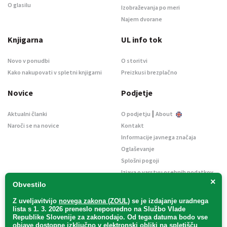
O glasilu
Izobraževanja po meri
Najem dvorane
Knjigarna
UL info tok
Novo v ponudbi
O storitvi
Kako nakupovati v spletni knjigarni
Preizkusi brezplačno
Novice
Podjetje
|
Aktualni članki
O podjetju
About
Naroči se na novice
Kontakt
Informacije javnega značaja
Oglaševanje
Splošni pogoji
Izjava o varstvu osebnih podatkov
×
E-dražbe
Obvestilo
Z uveljavitvijo
novega zakona (ZOUL)
se je
izdajanje uradnega
lista s 1. 3. 2026 preneslo
neposredno
na Službo Vlade
Republike Slovenije za zakonodajo
. Od tega datuma bodo vse
objave dostopne izključno v elektronski obliki na spletišču