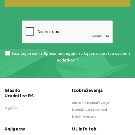
Seznanjen sem s
Splošnimi pogoji
in z
Izjavo o varstvu osebnih
podatkov
. *
Glasilo
Izobraževanja
Uradni list RS
Aktualna izobraževanja
O glasilu
Izobraževanja po meri
Najem dvorane
Knjigarna
UL info tok