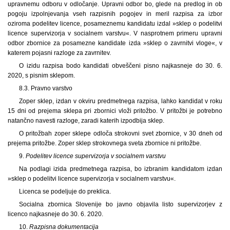
upravnemu odboru v odločanje. Upravni odbor bo, glede na predlog in ob
pogoju izpolnjevanja vseh razpisnih pogojev in meril razpisa za izbor
oziroma podelitev licence, posameznemu kandidatu izdal »sklep o podelitvi
licence supervizorja v socialnem varstvu«. V nasprotnem primeru upravni
odbor zbornice za posamezne kandidate izda »sklep o zavrnitvi vloge«, v
katerem pojasni razloge za zavrnitev.
O izidu razpisa bodo kandidati obveščeni pisno najkasneje do 30. 6.
2020, s pisnim sklepom.
8.3. Pravno varstvo
Zoper sklep, izdan v okviru predmetnega razpisa, lahko kandidat v roku
15 dni od prejema sklepa pri zbornici vloži pritožbo. V pritožbi je potrebno
natančno navesti razloge, zaradi katerih izpodbija sklep.
O pritožbah zoper sklepe odloča strokovni svet zbornice, v 30 dneh od
prejema pritožbe. Zoper sklep strokovnega sveta zbornice ni pritožbe.
9.
Podelitev licence supervizorja v socialnem varstvu
Na podlagi izida predmetnega razpisa, bo izbranim kandidatom izdan
»sklep o podelitvi licence supervizorja v socialnem varstvu«.
Licenca se podeljuje do preklica.
Socialna zbornica Slovenije bo javno objavila listo supervizorjev z
licenco najkasneje do 30. 6. 2020.
10.
Razpisna dokumentacija