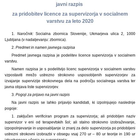
javni razpis
za pridobitev licence za supervizorja v socialnem
varstvu za leto 2020
1.
Naročnik:
Socialna zbornica Slovenije, Ukmarjeva ulica 2, 1000
Ljubljana (v nadaljevanju: zbornica).
2.
Predmet in namen javnega razpisa
Predmet javnega razpisa je podelitev licence supervizorja v socialnem
varstvu.
Namen razpisa je s podelitvijo licenc supervizorja v socialnem varstvu
vzpostaviti mrežo ustrezno strokovno usposobljenih supervizorjev za
izvajanje supervizije strokovnega dela na področju socialnega varstva ter
javna objava liste supervizorjev.
3.
Pogoji za prijavo na javni razpis
Na javni razpis se lahko prijavijo kandidati, ki izpolnjujejo naslednje
pogoje:
1. zaključen verificiran program za supervizorja; ali pridobljen naziv
supervizor v eni od terapevtskih šol; ali stalno strokovno izobraževanje,
izpopolnjevanje in usposabljanje iz znanj za delo supervizorja po pridobljeni
ustrezni strokovni izobrazbi v obsegu vsaj 270 ur – 80 ur teorije in 190 ur
izkustvenega učenja za supervizorja;