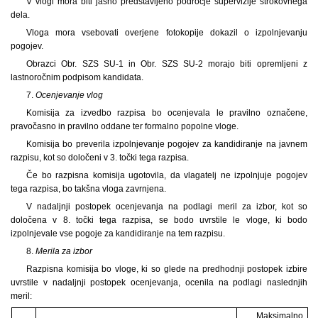
V vlogi mora biti jasno predstavljeno področje supervizije strokovnega
dela.
Vloga mora vsebovati overjene fotokopije dokazil o izpolnjevanju
pogojev.
Obrazci Obr. SZS SU-1 in Obr. SZS SU-2 morajo biti opremljeni z
lastnoročnim podpisom kandidata.
7.
Ocenjevanje vlog
Komisija za izvedbo razpisa bo ocenjevala le pravilno označene,
pravočasno in pravilno oddane ter formalno popolne vloge.
Komisija bo preverila izpolnjevanje pogojev za kandidiranje na javnem
razpisu, kot so določeni v 3. točki tega razpisa.
Če bo razpisna komisija ugotovila, da vlagatelj ne izpolnjuje pogojev
tega razpisa, bo takšna vloga zavrnjena.
V nadaljnji postopek ocenjevanja na podlagi meril za izbor, kot so
določena v 8. točki tega razpisa, se bodo uvrstile le vloge, ki bodo
izpolnjevale vse pogoje za kandidiranje na tem razpisu.
8.
Merila za izbor
Razpisna komisija bo vloge, ki so glede na predhodnji postopek izbire
uvrstile v nadaljnji postopek ocenjevanja, ocenila na podlagi naslednjih
meril:
Maksimalno