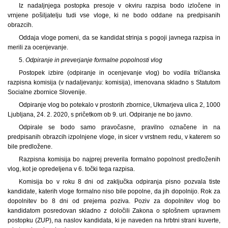
Iz nadaljnjega postopka presoje v okviru razpisa bodo izločene in
vrnjene pošiljatelju tudi vse vloge, ki ne bodo oddane na predpisanih
obrazcih.
Oddaja vloge pomeni, da se kandidat strinja s pogoji javnega razpisa in
merili za ocenjevanje.
5.
Odpiranje in preverjanje formalne popolnosti vlog
Postopek izbire (odpiranje in ocenjevanje vlog) bo vodila tričlanska
razpisna komisija (v nadaljevanju: komisija), imenovana skladno s Statutom
Socialne zbornice Slovenije.
Odpiranje vlog bo potekalo v prostorih zbornice, Ukmarjeva ulica 2, 1000
Ljubljana, 24. 2. 2020, s pričetkom ob 9. uri. Odpiranje ne bo javno.
Odpirale se bodo samo pravočasne, pravilno označene in na
predpisanih obrazcih izpolnjene vloge, in sicer v vrstnem redu, v katerem so
bile predložene.
Razpisna komisija bo najprej preverila formalno popolnost predloženih
vlog, kot je opredeljena v 6. točki tega razpisa.
Komisija bo v roku 8 dni od zaključka odpiranja pisno pozvala tiste
kandidate, katerih vloge formalno niso bile popolne, da jih dopolnijo. Rok za
dopolnitev bo 8 dni od prejema poziva. Poziv za dopolnitev vlog bo
kandidatom posredovan skladno z določili Zakona o splošnem upravnem
postopku (ZUP), na naslov kandidata, ki je naveden na hrbtni strani kuverte,