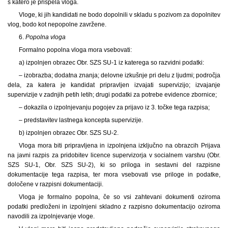
s katero je prispela vloga.
Vloge, ki jih kandidati ne bodo dopolnili v skladu s pozivom za dopolnitev
vlog, bodo kot nepopolne zavržene.
6.
Popolna vloga
Formalno popolna vloga mora vsebovati:
a) izpolnjen obrazec Obr. SZS SU-1 iz katerega so razvidni podatki:
– izobrazba; dodatna znanja; delovne izkušnje pri delu z ljudmi; področja
dela, za katera je kandidat pripravljen izvajati supervizijo; izvajanje
supervizije v zadnjih petih letih; drugi podatki za potrebe evidence zbornice;
– dokazila o izpolnjevanju pogojev za prijavo iz 3. točke tega razpisa;
– predstavitev lastnega koncepta supervizije.
b) izpolnjen obrazec Obr. SZS SU-2.
Vloga mora biti pripravljena in izpolnjena izključno na obrazcih Prijava
na javni razpis za pridobitev licence supervizorja v socialnem varstvu (Obr.
SZS SU-1, Obr. SZS SU-2), ki so priloga in sestavni del razpisne
dokumentacije tega razpisa, ter mora vsebovati vse priloge in podatke,
določene v razpisni dokumentaciji.
Vloga je formalno popolna, če so vsi zahtevani dokumenti oziroma
podatki predloženi in izpolnjeni skladno z razpisno dokumentacijo oziroma
navodili za izpolnjevanje vloge.