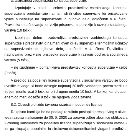
3. Ustreznost vsebinskega koncepta supervizje:
– izpolnjuje v celoti – celovita predstavitev vsebinskega koncepta
supervizije s predstavitvijo najmanj štirih ciljev supervizije ter pričakovane
vplive supervizije na supervizante in njihovo delo, določenih v 4. členu
Pravilnika o načrtovanju ter vizijo prispevka supervizije k razvoju socialnega
varstva (10 točk);
– izpolnjuje delno – zadovoljiva predstavitev vsebinskega koncepta
supervizije s predstavitvijo najmanj dveh ciljev supervizije ter možnih učinkov
na supervizante ter njihovo delo, določenih v 4. členu Pravilnika o
načrtovanju brez vizije prispevka supervizije k razvoju področja socialnega
varstva (5 točk);
– ne izpolnjuje – pomanjkljiva predstavitev koncepta supervizije v celoti
(0 točk).
V predlog za podelitev licence supervizorja v socialnem varstvu se bodo
uvrstile le vloge, ki bodo dosegle najmanj 20 točk, vendar pri prvem merilu in
tretjem merilu vsaj 5 točk ter pri drugem merilu 10 točk. V kolikor kandidat pri
enem od meril doseže 0 točk, se njegova vloga zavrne.
8.2. Obvestilo o izidu javnega razpisa in podelitev licence
Razpisna komisija bo na podlagi rezultata postopka presoje vlog v okviru
tega razpisa najkasneje do 30. 6. 2020 za upravni odbor zbornice oblikovala
»Predlog kandidatov za podelitev licence supervizorja v socialnem varstvu«
ter ga skupaj s popolnimi in strokovno dokumentiranimi vlogami predložila