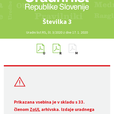
Številka 3
Uradni list RS, št. 3/2020 z dne 17. 1. 2020
Prikazana vsebina je v skladu s 33.
členom
ZoUL
arhivska. Izdaje uradnega