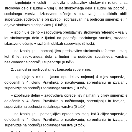
– izpolnjuje v celoti – celovita predstavitev strokovnih referenc za
strokovno delo z ljudmi – vsaj 8 let strokovnega dela z ljudmi na področju
socialnega varstva, izkustveno učenje s poznavanjem različnih oblik
supervizije, sodelovanje pri izvedbi izobraževanj na področju supervizije; in
objave strokovnih prispevkov (10 točk);
– izpolnjuje delno – zadovoljiva predstavitev strokovnih referenc – vsaj 8
let strokovnega dela z ljudmi na področju socialnega varstva, razvidno
izkustveno učenje v različnih oblikah supervizije (5 točk);
– ne izpolnjuje – pomanjkljiva predstavitev strokovnih referenc – manj
kot 8 let strokovnega dela z ljudmi na področju socialnega varstva,
neaktivnost na področju supervizije (0 točk).
2. Jasnost in merljivost ciljev koncepta supervizije:
– izpolnjuje v celoti – jasna opredelitev najmanj 4 ciljev supervizije
določenih v 4. členu Pravilnika o načrtovanju, spremljanju in izvajanju
supervizije na področju socialnega varstva (10 točk);
– izpolnjuje delno – zadovoljiva opredelitev najmanj 3 ciljev supervizije
določenih v 4. členu Pravilnika o načrtovanju, spremljanju in izvajanju
supervizije na področju socialnega varstva (5 točk);
– ne izpolnjuje – pomanjkljiva opredelitev manj kot 3 ciljev supervizije
določenih v 4. členu Pravilnika o načrtovanju, spremljanju in izvajanju
supervizije na področju socialnega varstva (0 točk).