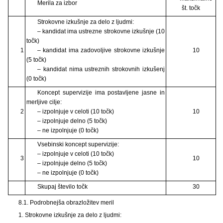
Merila za izbor
št. točk
Strokovne izkušnje za delo z ljudmi:
– kandidat ima ustrezne strokovne izkušnje (10
točk)
1
– kandidat ima zadovoljive strokovne izkušnje
10
(5 točk)
– kandidat nima ustreznih strokovnih izkušenj
(0 točk)
Koncept supervizije ima postavljene jasne in
merljive cilje:
2
– izpolnjuje v celoti (10 točk)
10
– izpolnjuje delno (5 točk)
– ne izpolnjuje (0 točk)
Vsebinski koncept supervizije:
– izpolnjuje v celoti (10 točk)
3
10
– izpolnjuje delno (5 točk)
– ne izpolnjuje (0 točk)
Skupaj število točk
30
8.1. Podrobnejša obrazložitev meril
1. Strokovne izkušnje za delo z ljudmi: