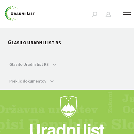
G
LASILO URADNI LIST RS
Glasilo Uradni list RS
Preklic dokumentov