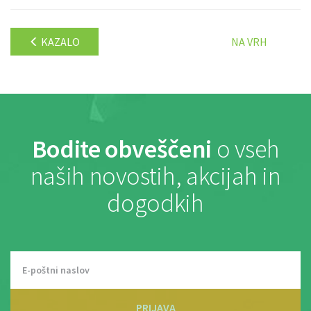
KAZALO
NA VRH
Bodite obveščeni
o vseh
naših novostih, akcijah in
dogodkih
PRIJAVA