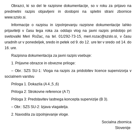
Obrazci, ki so del te razpisne dokumentacije, so v roku za prijavo na
predmetni razpis objavljeni in dostopni na spletni strani zbornice
www.szslo.si.
Informacije o razpisu in izpolnjevanju razpisne dokumentacije lahko
prijavitelji v času tega roka za oddajo vlog na javni razpis pridobijo pri
svetovalki Meri Rožac, na tel. 01/292-73-15, meri.rozac@szslo.si, v času
uradnih ur v ponedeljek, sredo in petek od 9. do 12. ure ter v sredo od 14. do
16. ure.
Razpisna dokumentacija za javni razpis vsebuje:
1. Prijavne obrazce in obvezne priloge:
– Obr.: SZS SU-1: Vloga na razpis za pridobitev licence supervizorja v
socialnem varstvu
Priloga 1. Dokazila (A 4.,5.,6)
Priloga 2: Strokovne reference (A 7)
Priloga 3: Predstavitev lastnega koncepta supervizije (B 3).
– Obr.: SZS SU-2: Izjava vlagatelja.
2. Navodila za izpolnjevanje vloge.
Socialna zbornica
Slovenije