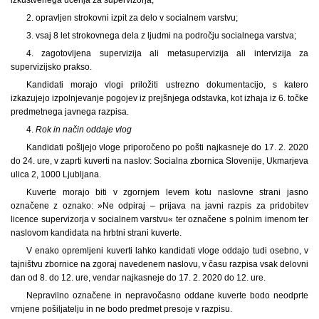
2. opravljen strokovni izpit za delo v socialnem varstvu;
3. vsaj 8 let strokovnega dela z ljudmi na področju socialnega varstva;
4. zagotovljena supervizija ali metasupervizija ali intervizija za
supervizijsko prakso.
Kandidati morajo vlogi priložiti ustrezno dokumentacijo, s katero
izkazujejo izpolnjevanje pogojev iz prejšnjega odstavka, kot izhaja iz 6. točke
predmetnega javnega razpisa.
4.
Rok in način oddaje vlog
Kandidati pošljejo vloge priporočeno po pošti najkasneje do 17. 2. 2020
do 24. ure, v zaprti kuverti na naslov: Socialna zbornica Slovenije, Ukmarjeva
ulica 2, 1000 Ljubljana.
Kuverte morajo biti v zgornjem levem kotu naslovne strani jasno
označene z oznako: »Ne odpiraj – prijava na javni razpis za pridobitev
licence supervizorja v socialnem varstvu« ter označene s polnim imenom ter
naslovom kandidata na hrbtni strani kuverte.
V enako opremljeni kuverti lahko kandidati vloge oddajo tudi osebno, v
tajništvu zbornice na zgoraj navedenem naslovu, v času razpisa vsak delovni
dan od 8. do 12. ure, vendar najkasneje do 17. 2. 2020 do 12. ure.
Nepravilno označene in nepravočasno oddane kuverte bodo neodprte
vrnjene pošiljatelju in ne bodo predmet presoje v razpisu.