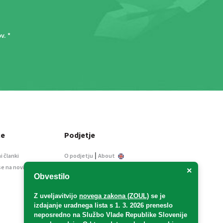
ov
. *
ce
Podjetje
|
i članki
O podjetju
About
se na novice
Kontakt
×
Obvestilo
Informacije javnega
značaja
Z uveljavitvijo
novega zakona (ZOUL)
se je
Oglaševanje
izdajanje uradnega lista s 1. 3. 2026 preneslo
Splošni pogoji
neposredno
na Službo Vlade Republike Slovenije
Izjava o varstvu osebnih