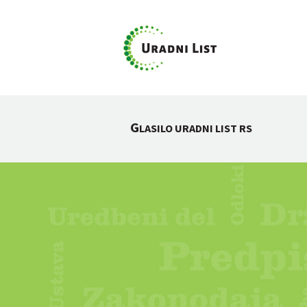
G
LASILO URADNI LIST RS