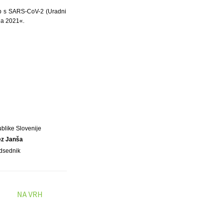
užb s SARS-CoV-2 (Uradni
ja 2021«.
blike Slovenije
ez Janša
dsednik
NA VRH