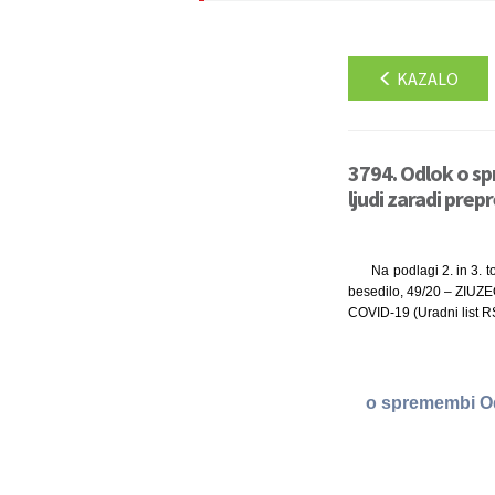
KAZALO
3794. Odlok o spr
ljudi zaradi pre
Na podlagi 2. in 3. 
besedilo, 49/20 – ZIUZE
COVID-19 (Uradni list R
o spremembi Odl