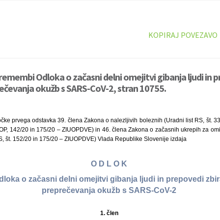
KOPIRAJ POVEZAVO
emembi Odloka o začasni delni omejitvi gibanja ljudi in p
prečevanja okužb s SARS-CoV-2, stran 10755.
točke prvega odstavka 39. člena Zakona o nalezljivih boleznih (Uradni list RS, št. 
OP, 142/20 in 175/20 – ZIUOPDVE) in 46. člena Zakona o začasnih ukrepih za omil
S, št. 152/20 in 175/20 – ZIUOPDVE) Vlada Republike Slovenije izdaja
O D L O K
oka o začasni delni omejitvi gibanja ljudi in prepovedi zbira
preprečevanja okužb s SARS-CoV-2
1. člen