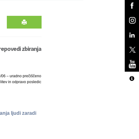
repovedi zbiranja
33/06 – uradno prečiščeno
itev in odpravo posledic
nja ljudi zaradi