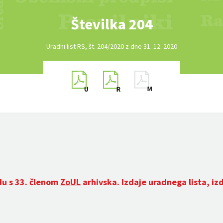
Številka 204
Uradni list RS, št. 204/2020 z dne 31. 12. 2020
du s 33. členom
ZoUL
arhivska. Izdaje uradnega lista, iz