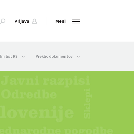
Prijava
Meni
dni list RS
Preklic dokumentov