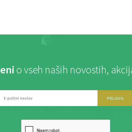
eni
o vseh naših novostih, akci
PRIJAVA