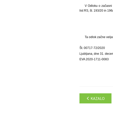
V Odloku o začasni 
list RS, št. 193/20 in 1
Ta odlok začne velja
Št. 00717-72/2020
Ljubljana, dne 31. dec
EVA 2020-1711-0083
KAZALO