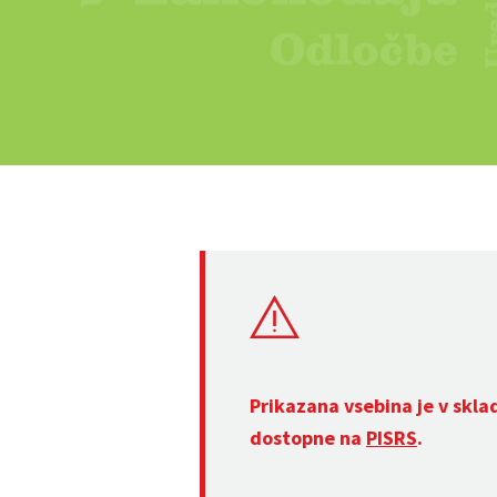
Prikazana vsebina je v skla
dostopne na
PISRS
.