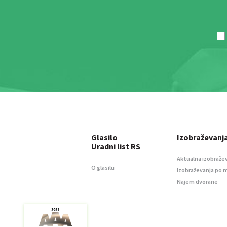
Glasilo
Izobraževanj
Uradni list RS
Aktualna izobraže
O glasilu
Izobraževanja po 
Najem dvorane