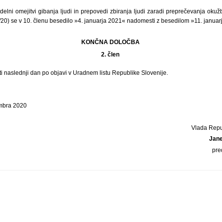
delni omejitvi gibanja ljudi in prepovedi zbiranja ljudi zaradi preprečevanja ok
96/20) se v 10. členu besedilo »4. januarja 2021« nadomesti z besedilom »11. januar
KONČNA DOLOČBA
2. člen
ti naslednji dan po objavi v Uradnem listu Republike Slovenije.
embra 2020
Vlada Repu
Jan
pre