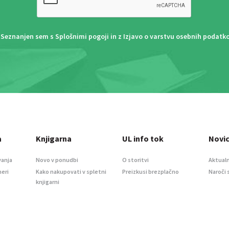
Seznanjen sem s
Splošnimi pogoji
in z
Izjavo o varstvu osebnih podatk
a
Knjigarna
UL info tok
Novi
vanja
Novo v ponudbi
O storitvi
Aktualn
meri
Kako nakupovati v spletni
Preizkusi brezplačno
Naroči 
knjigarni