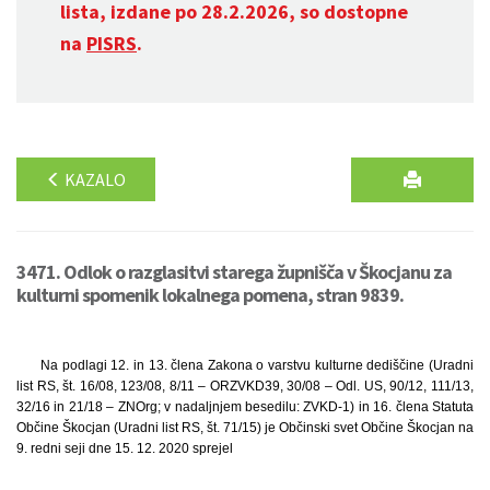
lista, izdane po 28.2.2026, so dostopne
na
PISRS
.
KAZALO
3471. Odlok o razglasitvi starega župnišča v Škocjanu za
kulturni spomenik lokalnega pomena, stran 9839.
Na podlagi 12. in 13. člena Zakona o varstvu kulturne dediščine (Uradni
list RS, št. 16/08, 123/08, 8/11 – ORZVKD39, 30/08 – Odl. US, 90/12, 111/13,
32/16 in 21/18 – ZNOrg; v nadaljnjem besedilu: ZVKD-1) in 16. člena Statuta
Občine Škocjan (Uradni list RS, št. 71/15) je Občinski svet Občine Škocjan na
9. redni seji dne 15. 12. 2020 sprejel