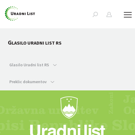
G
LASILO URADNI LIST RS
Glasilo Uradni list RS
Preklic dokumentov