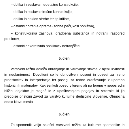
– oblika in sestava medetažne konstrukcije,
– oblika in sestava strešne konstrukcije,
– oblika in naklon strehe ter tip kritine,
– ostanki notranje opreme (sobne peči, kosi pohištva),
– konstrukcijska zasnova, gradbena substanca in notranji razpored
prostorov,
– ostanki dekorativnih poslikav v notranjščini.
5. člen
Varstveni režim določa ohranjanje in varovanje stavbe v njeni izvirnosti
in neokrnjenosti. Dovoljeni so le obnovitveni posegi in posegi za njeno
predstavitev in interpretacijo ter posegi za redno vzdrževanje z uporabo
historičnih materialov. Kakršenkoli poseg v terenu ali na terenu v neposredni
bližini objektov je mogoč le z upoštevanjem pogojev in smernic, ki jih
predpiše pristojni Zavod za varstvo kulturne dediščine Slovenije, Območna
enota Novo mesto.
6. člen
Za spomenik velja splošni varstveni režim za kulturne spomenike in