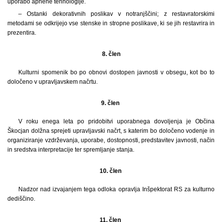
uporabo apnene tehnologije.
– Ostanki dekorativnih poslikav v notranjščini; z restavratorskimi
metodami se odkrijejo vse stenske in stropne poslikave, ki se jih restavrira in
prezentira.
8.
člen
Kulturni spomenik bo po obnovi dostopen javnosti v obsegu, kot bo to
določeno v upravljavskem načrtu.
9. člen
V roku enega leta po pridobitvi uporabnega dovoljenja je Občina
Škocjan dolžna sprejeti upravljavski načrt, s katerim bo določeno vodenje in
organiziranje vzdrževanja, uporabe, dostopnosti, predstavitev javnosti, način
in sredstva interpretacije ter spremljanje stanja.
10. člen
Nadzor nad izvajanjem tega odloka opravlja Inšpektorat RS za kulturno
dediščino.
11. člen