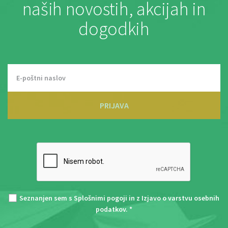
naših novostih, akcijah in
dogodkih
PRIJAVA
Seznanjen sem s
Splošnimi pogoji
in z
Izjavo o varstvu osebnih
podatkov
. *