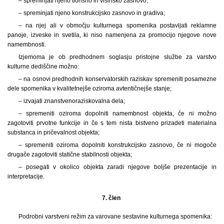
– spreminjati njeno tlorisno in višinsko zasnovo;
– spreminjati njeno konstrukcijsko zasnovo in gradiva;
– na njej ali v območju kulturnega spomenika postavljati reklamne
panoje, izveske in svetila, ki niso namenjena za promocijo njegove nove
namembnosti.
Izjemoma je ob predhodnem soglasju pristojne službe za varstvo
kulturne dediščine možno:
– na osnovi predhodnih konservatorskih raziskav spremeniti posamezne
dele spomenika v kvalitetnejše oziroma avtentičnejše stanje;
– izvajati znanstvenoraziskovalna dela;
– spremeniti oziroma dopolniti namembnost objekta, če ni možno
zagotoviti prvotne funkcije in če s tem nista bistveno prizadeti materialna
substanca in pričevalnost objekta;
– spremeniti oziroma dopolniti konstrukcijsko zasnovo, če ni mogoče
drugače zagotoviti statične stabilnosti objekta;
– posegati v okolico objekta zaradi njegove boljše prezentacije in
interpretacije.
7. člen
Podrobni varstveni režim za varovane sestavine kulturnega spomenika: