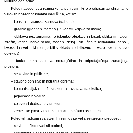
kulturne dediščine.
Poleg navedenega režima velja tudi režim, ki je predpisan za ohranjanje
varovanih vrednot stavbne dediščine, kot so:
– tlorisna in višinska zasnova (gabariti);
– gradivo (gradbeni material) in konstrukcijska zasnova;
– oblikovanost zunanjščine (členitev objektov in fasad, oblika in naklon
strešin, kritina, barve fasad, fasadni detajli, vključno z reklamnimi panoji,
izveski in svetili, ki morajo biti v skladu z oblikovno in vsebinsko zasnovo
objektov);
– funkcionalna zasnova notranjščine in pripadajočega zunanjega
prostora;
– sestavine in pritikline;
– stavbno pohištvo in notranja oprema;
– komunikacijska in infrastrukturna navezava na okolico;
– pojavnost in vedute;
– celovitost dediščine v prostoru;
– zemeljske plasti z morebitnimi arheološkimi ostalinami.
Poleg teh splošnih varstvenih režimov pa velja še izrecna prepoved:
– stavbo poškodovati ali podreti;