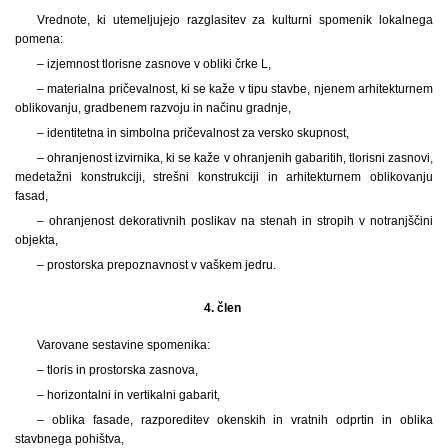
Vrednote, ki utemeljujejo razglasitev za kulturni spomenik lokalnega
pomena:
– izjemnost tlorisne zasnove v obliki črke L,
– materialna pričevalnost, ki se kaže v tipu stavbe, njenem arhitekturnem
oblikovanju, gradbenem razvoju in načinu gradnje,
– identitetna in simbolna pričevalnost za versko skupnost,
– ohranjenost izvirnika, ki se kaže v ohranjenih gabaritih, tlorisni zasnovi,
medetažni konstrukciji, strešni konstrukciji in arhitekturnem oblikovanju
fasad,
– ohranjenost dekorativnih poslikav na stenah in stropih v notranjščini
objekta,
– prostorska prepoznavnost v vaškem jedru.
4. člen
Varovane sestavine spomenika:
– tloris in prostorska zasnova,
– horizontalni in vertikalni gabarit,
– oblika fasade, razporeditev okenskih in vratnih odprtin in oblika
stavbnega pohištva,