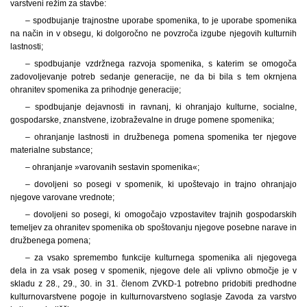
varstveni režim za stavbe:
– spodbujanje trajnostne uporabe spomenika, to je uporabe spomenika
na način in v obsegu, ki dolgoročno ne povzroča izgube njegovih kulturnih
lastnosti;
– spodbujanje vzdržnega razvoja spomenika, s katerim se omogoča
zadovoljevanje potreb sedanje generacije, ne da bi bila s tem okrnjena
ohranitev spomenika za prihodnje generacije;
– spodbujanje dejavnosti in ravnanj, ki ohranjajo kulturne, socialne,
gospodarske, znanstvene, izobraževalne in druge pomene spomenika;
– ohranjanje lastnosti in družbenega pomena spomenika ter njegove
materialne substance;
– ohranjanje »varovanih sestavin spomenika«;
– dovoljeni so posegi v spomenik, ki upoštevajo in trajno ohranjajo
njegove varovane vrednote;
– dovoljeni so posegi, ki omogočajo vzpostavitev trajnih gospodarskih
temeljev za ohranitev spomenika ob spoštovanju njegove posebne narave in
družbenega pomena;
– za vsako spremembo funkcije kulturnega spomenika ali njegovega
dela in za vsak poseg v spomenik, njegove dele ali vplivno območje je v
skladu z 28., 29., 30. in 31. členom ZVKD-1 potrebno pridobiti predhodne
kulturnovarstvene pogoje in kulturnovarstveno soglasje Zavoda za varstvo