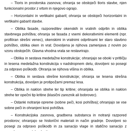
– Tloris in prostorska zasnova; ohranja se obstoječi tloris stavbe, njen
funkcionalni prostor z vrtom in njegovo ograjo.
– Horizontalni in vertikalni gabarit; ohranja se obstoječi horizontalni in
vertikalni gabarit stavbe.
– Oblika fasade, razporeditev okenskih in vratnih odprtin in oblika
stavbnega pohištva; ohranja se fasada z vsemi dekorativnimi elementi (npr.
profiliran strešni venec), okenskimi in vratnimi odprtinami ter staro stavbno
pohištvo, oblika oken in vrat. Dovoljena je njihova zamenjava z novim po
vzoru obstoječih. Glavna vhodna vrata se restavrirajo.
– Oblika in sestava medetažne konstrukcije; ohranjajo se oboki v pritličju
in lesena medetažna konstrukcija v nadstropnem delu, dovoljeni so posegi
za odpravo poškodb. Ohranja se njihova višina in oblika.
– Oblika in sestava strešne konstrukcije; ohranja se lesena strešna
konstrukcija, dovoljen je protipožarni premaz lesa.
– Oblika in naklon strehe ter tip kritine; ohranjata se oblika in naklon
strehe ter opečni tip kritine (klasični zareznik ali bobrovec).
– Ostanki notranje opreme (sobne peči, kosi pohištva); ohranjajo se vse
sobne peči in ohranjeni kosi pohištva.
– Konstrukcijska zasnova, gradbena substanca in notranji razpored
prostorov; ohranjajo se historični materiali in način gradnje. Dovoljeni so
posegi za odpravo poškodb in za sanacijo vlage in statično sanacijo z