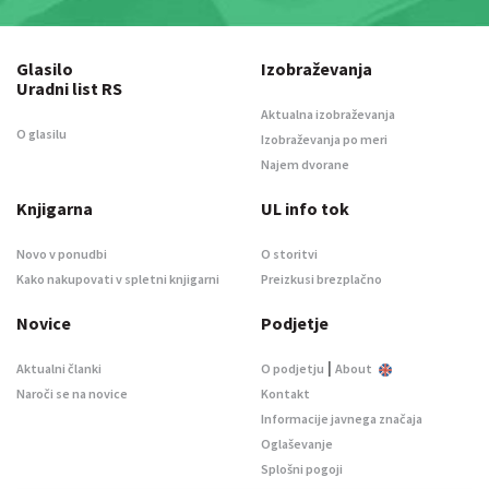
Glasilo
Izobraževanja
Uradni list RS
Aktualna izobraževanja
O glasilu
Izobraževanja po meri
Najem dvorane
Knjigarna
UL info tok
Novo v ponudbi
O storitvi
Kako nakupovati v spletni knjigarni
Preizkusi brezplačno
Novice
Podjetje
|
Aktualni članki
O podjetju
About
Naroči se na novice
Kontakt
Informacije javnega značaja
Oglaševanje
Splošni pogoji