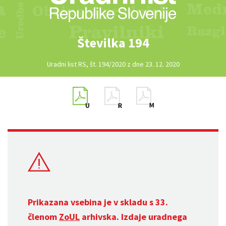
Številka 194
Uradni list RS, št. 194/2020 z dne 23. 12. 2020
Prikazana vsebina je v skladu s 33.
členom
ZoUL
arhivska. Izdaje uradnega