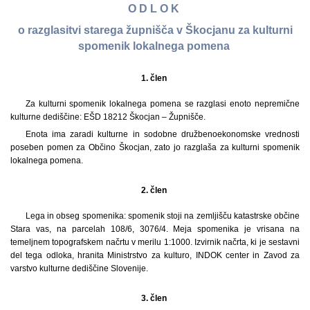
O D L O K
o razglasitvi starega župnišča v Škocjanu za kulturni
spomenik lokalnega pomena
1. člen
Za kulturni spomenik lokalnega pomena se razglasi enoto nepremične
kulturne dediščine: EŠD 18212 Škocjan – Župnišče.
Enota ima zaradi kulturne in sodobne družbenoekonomske vrednosti
poseben pomen za Občino Škocjan, zato jo razglaša za kulturni spomenik
lokalnega pomena.
2. člen
Lega in obseg spomenika: spomenik stoji na zemljišču katastrske občine
Stara vas, na parcelah 108/6, 3076/4. Meja spomenika je vrisana na
temeljnem topografskem načrtu v merilu 1:1000. Izvirnik načrta, ki je sestavni
del tega odloka, hranita Ministrstvo za kulturo, INDOK center in Zavod za
varstvo kulturne dediščine Slovenije.
3. člen