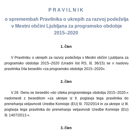
P R A V I L N I K
o spremembah Pravilnika o ukrepih za razvoj podeželja
v Mestni občini Ljubljana za programsko obdobje
2015–2020
1. člen
V Pravilniku o ukrepih za razvoj podeželja v Mestni občini Ljubljana za
programsko obdobje 2015–2020 (Uradni list RS, št. 36/15) se v naslovu
pravilnika črta besedilo »za programsko obdobje 2015–2020«.
2. člen
V 28. členu se besedilo »do izteka programskega obdobja 2015–2020.«
nadomesti z besedilom »za ukrepe iz II. poglavja tega pravilnika do
prenehanja veljavnosti Uredbe Komisije (EU) št. 702/2014 in za ukrepe iz III.
poglavja tega pravilnika do prenehanja veljavnosti Uredbe Komisije (EU)
št. 1407/2013.«.
3. člen