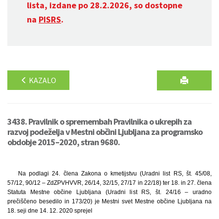
lista, izdane po 28.2.2026, so dostopne
na
PISRS
.
KAZALO
3438. Pravilnik o spremembah Pravilnika o ukrepih za
razvoj podeželja v Mestni občini Ljubljana za programsko
obdobje 2015–2020, stran 9680.
Na podlagi 24. člena Zakona o kmetijstvu (Uradni list RS, št. 45/08,
57/12, 90/12 – ZdZPVHVVR, 26/14, 32/15, 27/17 in 22/18) ter 18. in 27. člena
Statuta Mestne občine Ljubljana (Uradni list RS, št. 24/16 – uradno
prečiščeno besedilo in 173/20) je Mestni svet Mestne občine Ljubljana na
18. seji dne 14. 12. 2020 sprejel