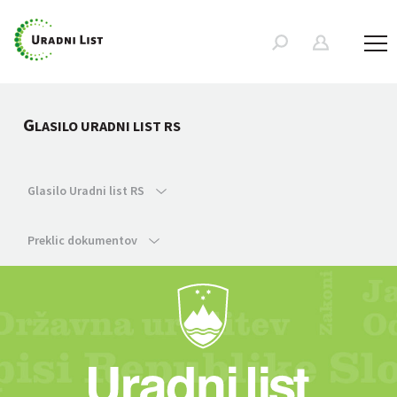
G
LASILO URADNI LIST RS
Glasilo Uradni list RS
Preklic dokumentov