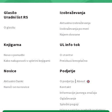
Glasilo
Izobraževanja
Uradni list RS
Aktualna izobraževanja
O glasilu
Izobraževanja po meri
Najem dvorane
Knjigarna
UL info tok
Novo v ponudbi
O storitvi
Kako nakupovati v spletni knjigarni
Preizkusi brezplačno
Novice
Podjetje
|
Aktualni članki
O podjetju
About
Naroči se na novice
Kontakt
Informacije javnega značaja
Oglaševanje
Splošni pogoji
Izjava o varstvu osebnih podatkov