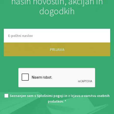
naših novostih, akcijah in
dogodkih
PRIJAVA
Seznanjen sem s
Splošnimi pogoji
in z
Izjavo o varstvu osebnih
podatkov
. *