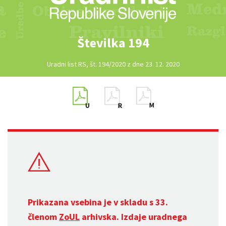
Številka 194
Uradni list RS, št. 194/2020 z dne 23. 12. 2020
Prikazana vsebina je v skladu s 33.
členom
ZoUL
arhivska. Izdaje uradnega