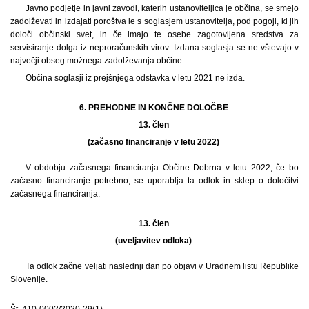
Javno podjetje in javni zavodi, katerih ustanoviteljica je občina, se smejo
zadolževati in izdajati poroštva le s soglasjem ustanovitelja, pod pogoji, ki jih
določi občinski svet, in če imajo te osebe zagotovljena sredstva za
servisiranje dolga iz neproračunskih virov. Izdana soglasja se ne vštevajo v
največji obseg možnega zadolževanja občine.
Občina soglasji iz prejšnjega odstavka v letu 2021 ne izda.
6. PREHODNE IN KONČNE DOLOČBE
13. člen
(začasno financiranje v letu 2022)
V obdobju začasnega financiranja Občine Dobrna v letu 2022, če bo
začasno financiranje potrebno, se uporablja ta odlok in sklep o določitvi
začasnega financiranja.
13. člen
(uveljavitev odloka)
Ta odlok začne veljati naslednji dan po objavi v Uradnem listu Republike
Slovenije.
Št. 410-0002/2020-29(1)