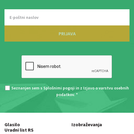
PRIJAVA
Seznanjen sem s
Splošnimi pogoji
in z
Izjavo o varstvu osebnih
podatkov
. *
Glasilo
Izobraževanja
Uradni list RS