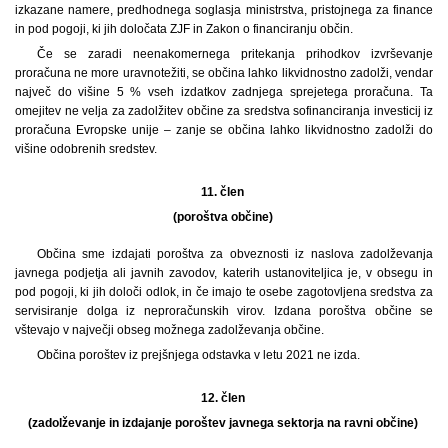
izkazane namere, predhodnega soglasja ministrstva, pristojnega za finance
in pod pogoji, ki jih določata ZJF in Zakon o financiranju občin.
Če se zaradi neenakomernega pritekanja prihodkov izvrševanje
proračuna ne more uravnotežiti, se občina lahko likvidnostno zadolži, vendar
največ do višine 5 % vseh izdatkov zadnjega sprejetega proračuna. Ta
omejitev ne velja za zadolžitev občine za sredstva sofinanciranja investicij iz
proračuna Evropske unije – zanje se občina lahko likvidnostno zadolži do
višine odobrenih sredstev.
11. člen
(poroštva občine)
Občina sme izdajati poroštva za obveznosti iz naslova zadolževanja
javnega podjetja ali javnih zavodov, katerih ustanoviteljica je, v obsegu in
pod pogoji, ki jih določi odlok, in če imajo te osebe zagotovljena sredstva za
servisiranje dolga iz neproračunskih virov. Izdana poroštva občine se
vštevajo v največji obseg možnega zadolževanja občine.
Občina poroštev iz prejšnjega odstavka v letu 2021 ne izda.
12. člen
(zadolževanje in izdajanje poroštev javnega sektorja na ravni občine)