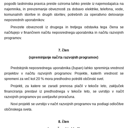
pogodb lastninska pravica preide oziroma lahko preide iz najemodajalca na
najemnika, in prevzemanje obveznosti za dobavo elektrike, telefona, vode,
komunalnih storitve in drugih storitev, potrebnih za operativno delovanje
neposrednih uporabnikov.
Prevzete obveznosti iz drugega in tretjega odstavka tega člena se
načrtujejo v finančnem načrtu neposrednega uporabnika in načrtu razvojnih
programov.
7. člen
(spreminjanje načrta razvojnih programov)
Predstojnik neposrednega uporabnika (župan) lahko spreminja vrednost
projektov v načrtu razvojnih programov. Projekte, katerih vrednost se
spremeni za več kot 20 % mora predhodno potrditi občinski svet.
Projekti, za katere se zaradi prenosa plačil v tekoče leto, zaključek
financiranja prestavi iz predhodnega v tekoče leto, se uvrstijo v načrt
razvojnih programov po uveljavitvi proračuna.
Novi projekti se uvrstijo v načrt razvojnih programov na podlagi odločitve
občinskega sveta.
8. člen