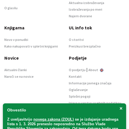
Aktualna izobraževanja
O glasilu
Izobraževanja po meri
Najem dvorane
Knjigarna
UL info tok
Novo v ponudbi
O storitvi
Kako nakupovati v spletni knjigarni
Preizkusi brezplačno
Novice
Podjetje
|
Aktualni članki
O podjetju
About
Naroči se na novice
Kontakt
Informacije javnega značaja
Oglaševanje
Splošni pogoji
Izjava o varstvu osebnih podatkov
×
E-dražbe
Obvestilo
Z uveljavitvijo
novega zakona (ZOUL)
se je
izdajanje uradnega
lista s 1. 3. 2026 preneslo
neposredno
na Službo Vlade
Republike Slovenije za zakonodajo
. Od tega datuma bodo vse