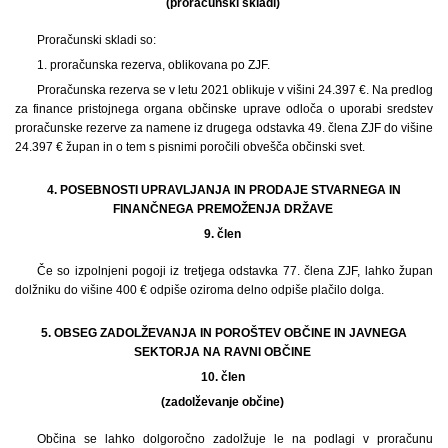
(proračunski skladi)
Proračunski skladi so:
1. proračunska rezerva, oblikovana po ZJF.
Proračunska rezerva se v letu 2021 oblikuje v višini 24.397 €. Na predlog
za finance pristojnega organa občinske uprave odloča o uporabi sredstev
proračunske rezerve za namene iz drugega odstavka 49. člena ZJF do višine
24.397 € župan in o tem s pisnimi poročili obvešča občinski svet.
4. POSEBNOSTI UPRAVLJANJA IN PRODAJE STVARNEGA IN
FINANČNEGA PREMOŽENJA DRŽAVE
9. člen
Če so izpolnjeni pogoji iz tretjega odstavka 77. člena ZJF, lahko župan
dolžniku do višine 400 € odpiše oziroma delno odpiše plačilo dolga.
5. OBSEG ZADOLŽEVANJA IN POROŠTEV OBČINE IN JAVNEGA
SEKTORJA NA RAVNI OBČINE
10. člen
(zadolževanje občine)
Občina se lahko dolgoročno zadolžuje le na podlagi v proračunu