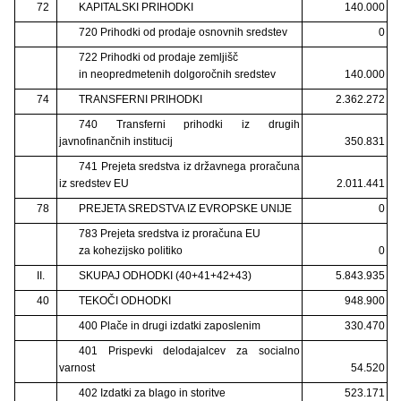
72
KAPITALSKI PRIHODKI
140.000
720 Prihodki od prodaje osnovnih sredstev
0
722 Prihodki od prodaje zemljišč
in neopredmetenih dolgoročnih sredstev
140.000
74
TRANSFERNI PRIHODKI
2.362.272
740 Transferni prihodki iz drugih
javnofinančnih institucij
350.831
741 Prejeta sredstva iz državnega proračuna
iz sredstev EU
2.011.441
78
PREJETA SREDSTVA IZ EVROPSKE UNIJE
0
783 Prejeta sredstva iz proračuna EU
za kohezijsko politiko
0
II.
SKUPAJ ODHODKI (40+41+42+43)
5.843.935
40
TEKOČI ODHODKI
948.900
400 Plače in drugi izdatki zaposlenim
330.470
401 Prispevki delodajalcev za socialno
varnost
54.520
402 Izdatki za blago in storitve
523.171