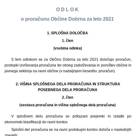
O D L O K
o proračunu Občine Dobrna za leto 2021
1. SPLOŠNA DOLOČBA
1. člen
(vsebina odloka)
S tem odlokom se za Občino Dobrna za leto 2021 določajo proračun,
postopki izvrševanja proračuna ter obseg zadolževanja in poroštev občine in
javnega sektorja na ravni občine (v nadaljnjem besedilu: proračun).
2. VIŠINA SPLOŠNEGA DELA PRORAČUNA IN STRUKTURA
POSEBNEGA DELA PRORAČUNA
2. člen
(sestava proračuna in višina splošnega dela proračuna)
V splošnem delu proračuna so prikazani prejemki in izdatki po
ekonomski klasifikaciji do ravni kontov.
Splošni del proračuna se na ravni podskupin kontov določa v naslednjih
zneskih: