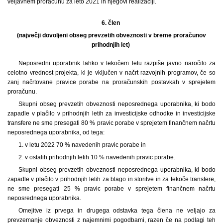
veljavnem proračunu za leto 2021 in njegovi realizaciji.
6. člen
(največji dovoljeni obseg prevzetih obveznosti v breme proračunov
prihodnjih let)
Neposredni uporabnik lahko v tekočem letu razpiše javno naročilo za
celotno vrednost projekta, ki je vključen v načrt razvojnih programov, če so
zanj načrtovane pravice porabe na proračunskih postavkah v sprejetem
proračunu.
Skupni obseg prevzetih obveznosti neposrednega uporabnika, ki bodo
zapadle v plačilo v prihodnjih letih za investicijske odhodke in investicijske
transfere ne sme presegati 80 % pravic porabe v sprejetem finančnem načrtu
neposrednega uporabnika, od tega:
1. v letu 2022 70 % navedenih pravic porabe in
2. v ostalih prihodnjih letih 10 % navedenih pravic porabe.
Skupni obseg prevzetih obveznosti neposrednega uporabnika, ki bodo
zapadle v plačilo v prihodnjih letih za blago in storitve in za tekoče transfere,
ne sme presegati 25 % pravic porabe v sprejetem finančnem načrtu
neposrednega uporabnika.
Omejitve iz prvega in drugega odstavka tega člena ne veljajo za
prevzemanje obveznosti z najemnimi pogodbami, razen če na podlagi teh