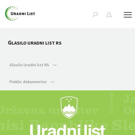
G
LASILO URADNI LIST RS
Glasilo Uradni list RS
Preklic dokumentov