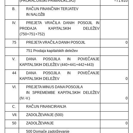
(PRORAČUNSKI PRIMANJKLJAJ)
–71.610
B.
RAČUN FINANČNIH TERJATEV
IN NALOŽB
IV.
PREJETA VRAČILA DANIH POSOJIL IN
PRODAJA KAPITALSKIH DELEŽEV
(750+751+752)
75
PREJETA VRAČILA DANIH POSOJIL
0
751 Prodaja kapitalskih deležev
V.
DANA POSOJILA IN POVEČANJE
KAPITALSKIH DELEŽEV (440+441+442+443)
44
DANA POSOJILA IN POVEČANJE
KAPITALSKIH DELEŽEV
0
VI.
PREJETA MINUS DANA POSOJILA
IN SPREMEMBE KAPITALSKIH DELEŽEV
(IV.-V.)
0
C.
RAČUN FINANCIRANJA
VII.
ZADOLŽEVANJE (500)
50
ZADOLŽEVANJE
0
500 Domače zadolževanje