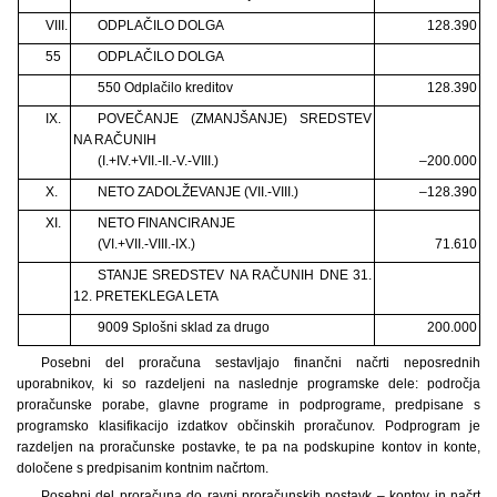
VIII.
ODPLAČILO DOLGA
128.390
55
ODPLAČILO DOLGA
550 Odplačilo kreditov
128.390
IX.
POVEČANJE (ZMANJŠANJE) SREDSTEV
NA RAČUNIH
(I.+IV.+VII.-II.-V.-VIII.)
–200.000
X.
NETO ZADOLŽEVANJE (VII.-VIII.)
–128.390
XI.
NETO FINANCIRANJE
(VI.+VII.-VIII.-IX.)
71.610
STANJE SREDSTEV NA RAČUNIH DNE 31.
12. PRETEKLEGA LETA
9009 Splošni sklad za drugo
200.000
Posebni del proračuna sestavljajo finančni načrti neposrednih
uporabnikov, ki so razdeljeni na naslednje programske dele: področja
proračunske porabe, glavne programe in podprograme, predpisane s
programsko klasifikacijo izdatkov občinskih proračunov. Podprogram je
razdeljen na proračunske postavke, te pa na podskupine kontov in konte,
določene s predpisanim kontnim načrtom.
Posebni del proračuna do ravni proračunskih postavk – kontov in načrt