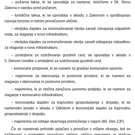
– požarna taksa, ki se uporablja za namene, določene v 58. členu
Zakona o varstvu pred požarom,
– turistična taksa, ki se uporablja v skladu z Zakonom o spodbujanju
razvoja turizma in letnim proračunom občine,
– okoljska dajatev za onesnaževanje okolja zaradi odvajanja odpadnih
voda, za vlaganje v novo infrastrukturo,
– okoljska dajatev za onesnaževanje okolja zaradi odlaganja odpadkov,
za vlaganje v novo infrastrukturo,
– pristojbina za vzdrževanje gozdnih cest, se uporablja v skladu s
5. členom Uredbe o pristojbini za vzdrževanje gozdnih cest,
– komunalni prispevek, ki se nameni za gradnjo komunalne opreme,
– najemnine za stanovanja in poslovne prostore, ki se nameni za
vlaganja v stanovanja in poslovne prostore,
– najemnina, ki jo občina zaračuna javnemu podjetju, ki se nameni za
vlaganje v komunalno infrastrukturo,
– koncesijska dajatev za trajnostno gospodarjenje z divjadjo, ki se
namensko porabi v skladu z Odlokom o koncesijski dajatvi za trajnostno
gospodarjenje z divjadjo,
– najemnina od oddaje stvarnega premoženja v najem (80. člen ZJF).
Če so namenski prihodki vplačani v proračun v nižjem obsegu, kot so
načrtovani v sprejetem proračunu občine, občina prevzema in plačuje