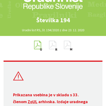
Številka 194
Uradni list RS, št. 194/2020 z dne 23. 12. 2020
Prikazana vsebina je v skladu s 33.
členom
ZoUL
arhivska. Izdaje uradnega