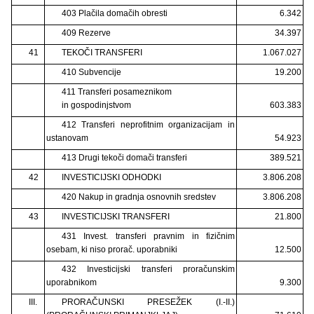
403 Plačila domačih obresti
6.342
409 Rezerve
34.397
41
TEKOČI TRANSFERI
1.067.027
410 Subvencije
19.200
411 Transferi posameznikom
in gospodinjstvom
603.383
412 Transferi neprofitnim organizacijam in
ustanovam
54.923
413 Drugi tekoči domači transferi
389.521
42
INVESTICIJSKI ODHODKI
3.806.208
420 Nakup in gradnja osnovnih sredstev
3.806.208
43
INVESTICIJSKI TRANSFERI
21.800
431 Invest. transferi pravnim in fizičnim
osebam, ki niso prorač. uporabniki
12.500
432 Investicijski transferi proračunskim
uporabnikom
9.300
III.
PRORAČUNSKI PRESEŽEK (I.-II.)