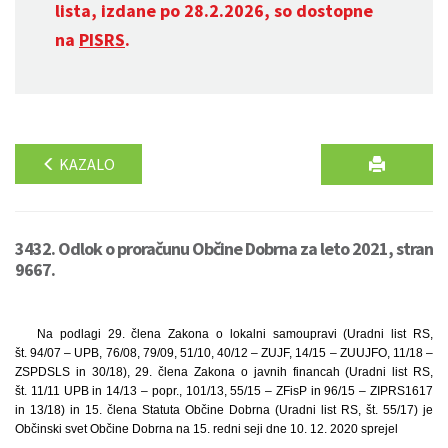
lista, izdane po 28.2.2026, so dostopne
na
PISRS
.
KAZALO
3432. Odlok o proračunu Občine Dobrna za leto 2021, stran
9667.
Na podlagi 29. člena Zakona o lokalni samoupravi (Uradni list RS,
št. 94/07 – UPB, 76/08, 79/09, 51/10, 40/12 – ZUJF, 14/15 – ZUUJFO, 11/18 –
ZSPDSLS in 30/18), 29. člena Zakona o javnih financah (Uradni list RS,
št. 11/11 UPB in 14/13 – popr., 101/13, 55/15 – ZFisP in 96/15 – ZIPRS1617
in 13/18) in 15. člena Statuta Občine Dobrna (Uradni list RS, št. 55/17) je
Občinski svet Občine Dobrna na 15. redni seji dne 10. 12. 2020 sprejel