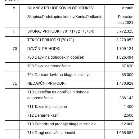
A.
BILANCA PRIHODKOV IN ODHODKOV
v eurih
Skupina/Podskupina kontov/Konto/Podkonto
Proračun
leta 2021
I.
SKUPAJ PRIHODKI (70+71+72+73+74)
5.772.325
TEKOČI PRIHODKI (70+71)
3.270.053
70
DAVČNI PRIHODKI
1.799.124
700 Davki na dohodek in dobiček
1.626.494
703 Davki na premoženje
87.630
704 Domači davki na blago in storitve
85.000
71
NEDAVČNI PRIHODKI
1.470.929
710 Udeležba na dobičku in dohodki
od premoženja
386.142
711 Takse in pristojbine
1.400
712 Denarne kazni
2.500
713 Prihodki od prodaje blaga in storitev
12.000
714 Drugi nedavčni prihodki
1.068.887