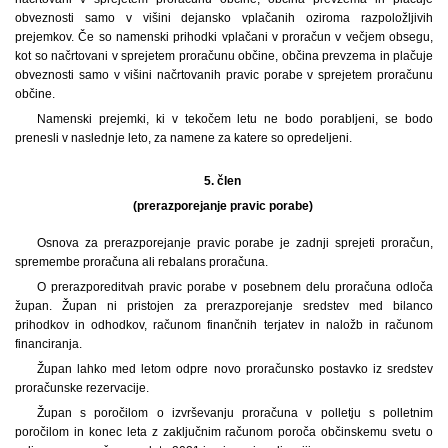
obveznosti samo v višini dejansko vplačanih oziroma razpoložljivih
prejemkov. Če so namenski prihodki vplačani v proračun v večjem obsegu,
kot so načrtovani v sprejetem proračunu občine, občina prevzema in plačuje
obveznosti samo v višini načrtovanih pravic porabe v sprejetem proračunu
občine.
Namenski prejemki, ki v tekočem letu ne bodo porabljeni, se bodo
prenesli v naslednje leto, za namene za katere so opredeljeni.
5. člen
(prerazporejanje pravic porabe)
Osnova za prerazporejanje pravic porabe je zadnji sprejeti proračun,
spremembe proračuna ali rebalans proračuna.
O prerazporeditvah pravic porabe v posebnem delu proračuna odloča
župan. Župan ni pristojen za prerazporejanje sredstev med bilanco
prihodkov in odhodkov, računom finančnih terjatev in naložb in računom
financiranja.
Župan lahko med letom odpre novo proračunsko postavko iz sredstev
proračunske rezervacije.
Župan s poročilom o izvrševanju proračuna v polletju s polletnim
poročilom in konec leta z zaključnim računom poroča občinskemu svetu o