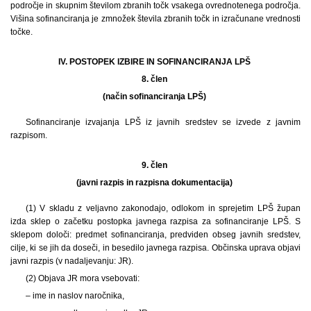
področje in skupnim številom zbranih točk vsakega ovrednotenega področja.
Višina sofinanciranja je zmnožek števila zbranih točk in izračunane vrednosti
točke.
IV. POSTOPEK IZBIRE IN SOFINANCIRANJA LPŠ
8. člen
(način sofinanciranja LPŠ)
Sofinanciranje izvajanja LPŠ iz javnih sredstev se izvede z javnim
razpisom.
9. člen
(javni razpis in razpisna dokumentacija)
(1) V skladu z veljavno zakonodajo, odlokom in sprejetim LPŠ župan
izda sklep o začetku postopka javnega razpisa za sofinanciranje LPŠ. S
sklepom določi: predmet sofinanciranja, predviden obseg javnih sredstev,
cilje, ki se jih da doseči, in besedilo javnega razpisa. Občinska uprava objavi
javni razpis (v nadaljevanju: JR).
(2) Objava JR mora vsebovati:
– ime in naslov naročnika,