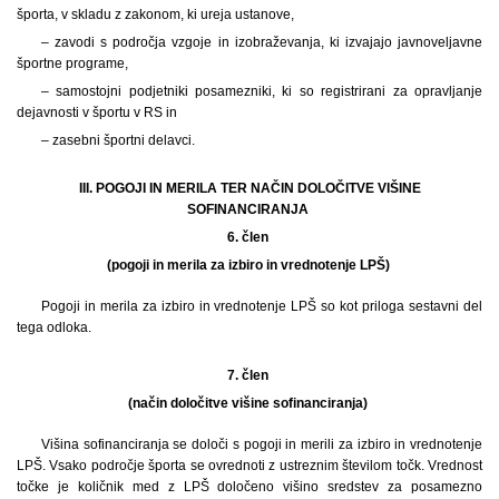
športa, v skladu z zakonom, ki ureja ustanove,
– zavodi s področja vzgoje in izobraževanja, ki izvajajo javnoveljavne
športne programe,
– samostojni podjetniki posamezniki, ki so registrirani za opravljanje
dejavnosti v športu v RS in
– zasebni športni delavci.
III. POGOJI IN MERILA TER NAČIN DOLOČITVE VIŠINE
SOFINANCIRANJA
6. člen
(pogoji in merila za izbiro in vrednotenje LPŠ)
Pogoji in merila za izbiro in vrednotenje LPŠ so kot priloga sestavni del
tega odloka.
7. člen
(način določitve višine sofinanciranja)
Višina sofinanciranja se določi s pogoji in merili za izbiro in vrednotenje
LPŠ. Vsako področje športa se ovrednoti z ustreznim številom točk. Vrednost
točke je količnik med z LPŠ določeno višino sredstev za posamezno