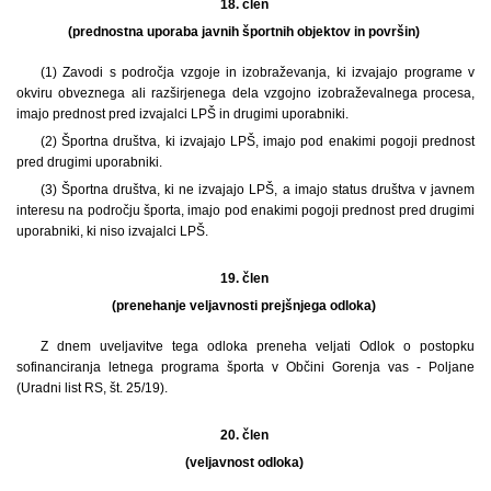
18. člen
(prednostna uporaba javnih športnih objektov in površin)
(1) Zavodi s področja vzgoje in izobraževanja, ki izvajajo programe v
okviru obveznega ali razširjenega dela vzgojno izobraževalnega procesa,
imajo prednost pred izvajalci LPŠ in drugimi uporabniki.
(2) Športna društva, ki izvajajo LPŠ, imajo pod enakimi pogoji prednost
pred drugimi uporabniki.
(3) Športna društva, ki ne izvajajo LPŠ, a imajo status društva v javnem
interesu na področju športa, imajo pod enakimi pogoji prednost pred drugimi
uporabniki, ki niso izvajalci LPŠ.
19. člen
(prenehanje veljavnosti prejšnjega odloka)
Z dnem uveljavitve tega odloka preneha veljati Odlok o postopku
sofinanciranja letnega programa športa v Občini Gorenja vas - Poljane
(Uradni list RS, št. 25/19).
20. člen
(veljavnost odloka)