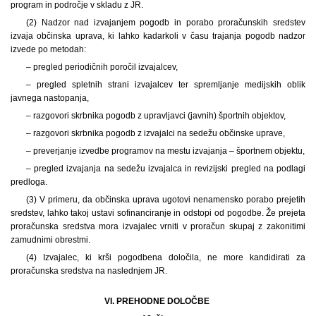
program in področje v skladu z JR.
(2) Nadzor nad izvajanjem pogodb in porabo proračunskih sredstev
izvaja občinska uprava, ki lahko kadarkoli v času trajanja pogodb nadzor
izvede po metodah:
– pregled periodičnih poročil izvajalcev,
– pregled spletnih strani izvajalcev ter spremljanje medijskih oblik
javnega nastopanja,
– razgovori skrbnika pogodb z upravljavci (javnih) športnih objektov,
– razgovori skrbnika pogodb z izvajalci na sedežu občinske uprave,
– preverjanje izvedbe programov na mestu izvajanja – športnem objektu,
– pregled izvajanja na sedežu izvajalca in revizijski pregled na podlagi
predloga.
(3) V primeru, da občinska uprava ugotovi nenamensko porabo prejetih
sredstev, lahko takoj ustavi sofinanciranje in odstopi od pogodbe. Že prejeta
proračunska sredstva mora izvajalec vrniti v proračun skupaj z zakonitimi
zamudnimi obrestmi.
(4) Izvajalec, ki krši pogodbena določila, ne more kandidirati za
proračunska sredstva na naslednjem JR.
VI. PREHODNE DOLOČBE