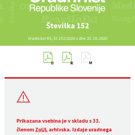
Številka 152
Uradni list RS, št. 152/2020 z dne 23. 10. 2020
Prikazana vsebina je v skladu s 33.
členom
ZoUL
arhivska. Izdaje uradnega