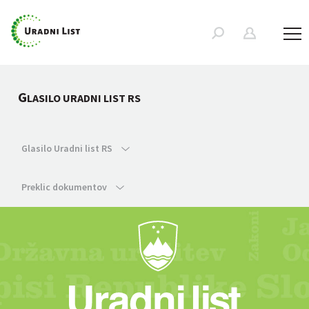
G
LASILO URADNI LIST RS
Glasilo Uradni list RS
Preklic dokumentov