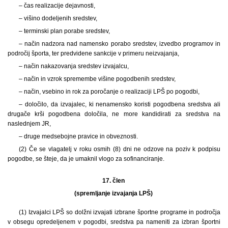
– čas realizacije dejavnosti,
– višino dodeljenih sredstev,
– terminski plan porabe sredstev,
– način nadzora nad namensko porabo sredstev, izvedbo programov in
področij športa, ter predvidene sankcije v primeru neizvajanja,
– način nakazovanja sredstev izvajalcu,
– način in vzrok spremembe višine pogodbenih sredstev,
– način, vsebino in rok za poročanje o realizaciji LPŠ po pogodbi,
– določilo, da izvajalec, ki nenamensko koristi pogodbena sredstva ali
drugače krši pogodbena določila, ne more kandidirati za sredstva na
naslednjem JR,
– druge medsebojne pravice in obveznosti.
(2) Če se vlagatelj v roku osmih (8) dni ne odzove na poziv k podpisu
pogodbe, se šteje, da je umaknil vlogo za sofinanciranje.
17. člen
(spremljanje izvajanja LPŠ)
(1) Izvajalci LPŠ so dolžni izvajati izbrane športne programe in področja
v obsegu opredeljenem v pogodbi, sredstva pa nameniti za izbran športni