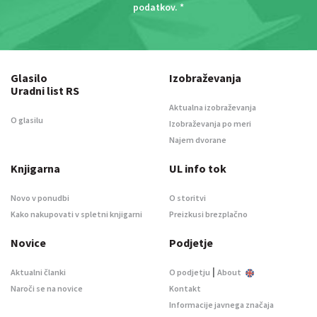
podatkov
. *
Glasilo
Izobraževanja
Uradni list RS
Aktualna izobraževanja
O glasilu
Izobraževanja po meri
Najem dvorane
Knjigarna
UL info tok
Novo v ponudbi
O storitvi
Kako nakupovati v spletni knjigarni
Preizkusi brezplačno
Novice
Podjetje
|
Aktualni članki
O podjetju
About
Naroči se na novice
Kontakt
Informacije javnega značaja