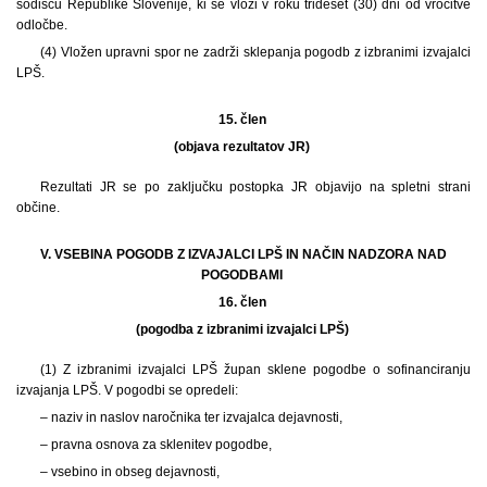
sodišču Republike Slovenije, ki se vloži v roku trideset (30) dni od vročitve
odločbe.
(4) Vložen upravni spor ne zadrži sklepanja pogodb z izbranimi izvajalci
LPŠ.
15. člen
(objava rezultatov JR)
Rezultati JR se po zaključku postopka JR objavijo na spletni strani
občine.
V. VSEBINA POGODB Z IZVAJALCI LPŠ IN NAČIN NADZORA NAD
POGODBAMI
16. člen
(pogodba z izbranimi izvajalci LPŠ)
(1) Z izbranimi izvajalci LPŠ župan sklene pogodbe o sofinanciranju
izvajanja LPŠ. V pogodbi se opredeli:
– naziv in naslov naročnika ter izvajalca dejavnosti,
– pravna osnova za sklenitev pogodbe,
– vsebino in obseg dejavnosti,