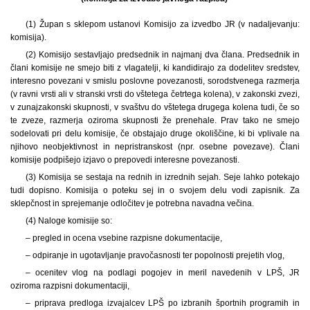
(1) Župan s sklepom ustanovi Komisijo za izvedbo JR (v nadaljevanju:
komisija).
(2) Komisijo sestavljajo predsednik in najmanj dva člana. Predsednik in
člani komisije ne smejo biti z vlagatelji, ki kandidirajo za dodelitev sredstev,
interesno povezani v smislu poslovne povezanosti, sorodstvenega razmerja
(v ravni vrsti ali v stranski vrsti do vštetega četrtega kolena), v zakonski zvezi,
v zunajzakonski skupnosti, v svaštvu do vštetega drugega kolena tudi, če so
te zveze, razmerja oziroma skupnosti že prenehale. Prav tako ne smejo
sodelovati pri delu komisije, če obstajajo druge okoliščine, ki bi vplivale na
njihovo neobjektivnost in nepristranskost (npr. osebne povezave). Člani
komisije podpišejo izjavo o prepovedi interesne povezanosti.
(3) Komisija se sestaja na rednih in izrednih sejah. Seje lahko potekajo
tudi dopisno. Komisija o poteku sej in o svojem delu vodi zapisnik. Za
sklepčnost in sprejemanje odločitev je potrebna navadna večina.
(4) Naloge komisije so:
– pregled in ocena vsebine razpisne dokumentacije,
– odpiranje in ugotavljanje pravočasnosti ter popolnosti prejetih vlog,
– ocenitev vlog na podlagi pogojev in meril navedenih v LPŠ, JR
oziroma razpisni dokumentaciji,
– priprava predloga izvajalcev LPŠ po izbranih športnih programih in