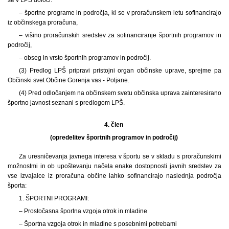
– športne programe in področja, ki se v proračunskem letu sofinancirajo
iz občinskega proračuna,
– višino proračunskih sredstev za sofinanciranje športnih programov in
področij,
– obseg in vrsto športnih programov in področij.
(3) Predlog LPŠ pripravi pristojni organ občinske uprave, sprejme pa
Občinski svet Občine Gorenja vas - Poljane.
(4) Pred odločanjem na občinskem svetu občinska uprava zainteresirano
športno javnost seznani s predlogom LPŠ.
4. člen
(opredelitev športnih programov in področij)
Za uresničevanja javnega interesa v športu se v skladu s proračunskimi
možnostmi in ob upoštevanju načela enake dostopnosti javnih sredstev za
vse izvajalce iz proračuna občine lahko sofinancirajo naslednja področja
športa:
1. ŠPORTNI PROGRAMI:
– Prostočasna športna vzgoja otrok in mladine
– Športna vzgoja otrok in mladine s posebnimi potrebami