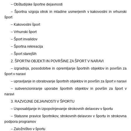
– Obštudijske športne dejavnosti
– Športna vzgoja otrok in mladine usmerjenih v kakovostni in vrhunski
šport
– Kakovostni šport
– Vrhunski šport
– Šport invalidov
– Športna rekreacija
– Šport starejših
2. ŠPORTNI OBJEKTI IN POVRŠINE ZA ŠPORT V NARAVI
– izgradnja, posodobitve in opremljanje športnih objektov in površin za
šport v naravi
– upravljanje in obratovanje športnih objektov in površin za šport v naravi
– subvencioniranje uporabe športnih objektov in površin za šport v
naravi
3. RAZVOJNE DEJAVNOSTI V ŠPORTU
– Usposabljanje in izpopolnjevanje strokovnih delavcev v športu
– Statusne pravice športnikov, strokovnih delavcev v športu in strokovna
podpora programov
– Založništvo v športu