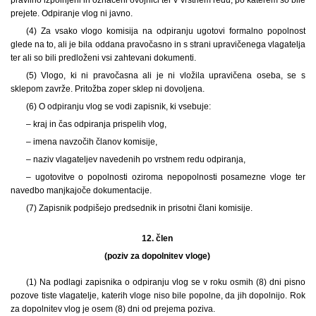
prejete. Odpiranje vlog ni javno.
(4) Za vsako vlogo komisija na odpiranju ugotovi formalno popolnost
glede na to, ali je bila oddana pravočasno in s strani upravičenega vlagatelja
ter ali so bili predloženi vsi zahtevani dokumenti.
(5) Vlogo, ki ni pravočasna ali je ni vložila upravičena oseba, se s
sklepom zavrže. Pritožba zoper sklep ni dovoljena.
(6) O odpiranju vlog se vodi zapisnik, ki vsebuje:
– kraj in čas odpiranja prispelih vlog,
– imena navzočih članov komisije,
– naziv vlagateljev navedenih po vrstnem redu odpiranja,
– ugotovitve o popolnosti oziroma nepopolnosti posamezne vloge ter
navedbo manjkajoče dokumentacije.
(7) Zapisnik podpišejo predsednik in prisotni člani komisije.
12. člen
(poziv za dopolnitev vloge)
(1) Na podlagi zapisnika o odpiranju vlog se v roku osmih (8) dni pisno
pozove tiste vlagatelje, katerih vloge niso bile popolne, da jih dopolnijo. Rok
za dopolnitev vlog je osem (8) dni od prejema poziva.