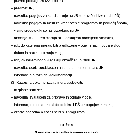
– pravno podlago za izvedbo JR,
– predmet JR,
– navedbo pogojev za kandidiranje na JR (upravičeni izvajalci LPŠ),
– navedbo pogojev in meril za vrednotenje programov in področij športa,
– višino sredstev, ki so na razpolago na JR,
– obdobje, v katerem morajo biti porabljena dodeljena sredstva,
– rok, do katerega morajo biti predložene vloge in način oddaje vlog,
– datum in način odpiranja vlog,
– rok, v katerem bodo vlagatelji obveščeni o izidu JR,
– navedbo oseb, pooblaščenih za dajanje informacij o JR,
– informacijo o razpisni dokumentaciji.
(3) Razpisna dokumentacija mora vsebovati:
– razpisne obrazce,
– navodila izvajalcem za pripravo in oddajo vloge,
– informacijo o dostopnosti do odloka, LPŠ ter pogojev in meril,
– vzorec pogodbe o sofinanciranju programov.
10. člen
(komisija za izvedbo javnega razpisa)