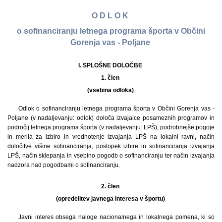
O D L O K
o sofinanciranju letnega programa športa v Občini
Gorenja vas - Poljane
I. SPLOŠNE DOLOČBE
1. člen
(vsebina odloka)
Odlok o sofinanciranju letnega programa športa v Občini Gorenja vas -
Poljane (v nadaljevanju: odlok) določa izvajalce posameznih programov in
področij letnega programa športa (v nadaljevanju: LPŠ), podrobnejše pogoje
in merila za izbiro in vrednotenje izvajanja LPŠ na lokalni ravni, način
določitve višine sofinanciranja, postopek izbire in sofinanciranja izvajanja
LPŠ, način sklepanja in vsebino pogodb o sofinanciranju ter način izvajanja
nadzora nad pogodbami o sofinanciranju.
2. člen
(opredelitev javnega interesa v športu)
Javni interes obsega naloge nacionalnega in lokalnega pomena, ki so