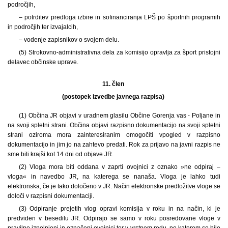
področjih,
– potrditev predloga izbire in sofinanciranja LPŠ po športnih programih
in področjih ter izvajalcih,
– vodenje zapisnikov o svojem delu.
(5) Strokovno-administrativna dela za komisijo opravlja za šport pristojni
delavec občinske uprave.
11. člen
(postopek izvedbe javnega razpisa)
(1) Občina JR objavi v uradnem glasilu Občine Gorenja vas - Poljane in
na svoji spletni strani. Občina objavi razpisno dokumentacijo na svoji spletni
strani oziroma mora zainteresiranim omogočiti vpogled v razpisno
dokumentacijo in jim jo na zahtevo predati. Rok za prijavo na javni razpis ne
sme biti krajši kot 14 dni od objave JR.
(2) Vloga mora biti oddana v zaprti ovojnici z oznako »ne odpiraj –
vloga« in navedbo JR, na katerega se nanaša. Vloga je lahko tudi
elektronska, če je tako določeno v JR. Način elektronske predložitve vloge se
določi v razpisni dokumentaciji.
(3) Odpiranje prejetih vlog opravi komisija v roku in na način, ki je
predviden v besedilu JR. Odpirajo se samo v roku posredovane vloge v
pravilno izpolnjeni in označeni ovojnici ter v vrstnem redu, po katerem so bile