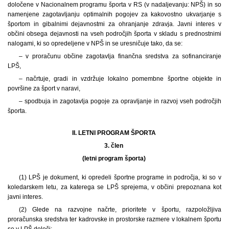
določene v Nacionalnem programu športa v RS (v nadaljevanju: NPŠ) in so
namenjene zagotavljanju optimalnih pogojev za kakovostno ukvarjanje s
športom in gibalnimi dejavnostmi za ohranjanje zdravja. Javni interes v
občini obsega dejavnosti na vseh področjih športa v skladu s prednostnimi
nalogami, ki so opredeljene v NPŠ in se uresničuje tako, da se:
– v proračunu občine zagotavlja finančna sredstva za sofinanciranje
LPŠ,
– načrtuje, gradi in vzdržuje lokalno pomembne športne objekte in
površine za šport v naravi,
– spodbuja in zagotavlja pogoje za opravljanje in razvoj vseh področjih
športa.
II. LETNI PROGRAM ŠPORTA
3. člen
(letni program športa)
(1) LPŠ je dokument, ki opredeli športne programe in področja, ki so v
koledarskem letu, za katerega se LPŠ sprejema, v občini prepoznana kot
javni interes.
(2) Glede na razvojne načrte, prioritete v športu, razpoložljiva
proračunska sredstva ter kadrovske in prostorske razmere v lokalnem športu
se v LPŠ določi: