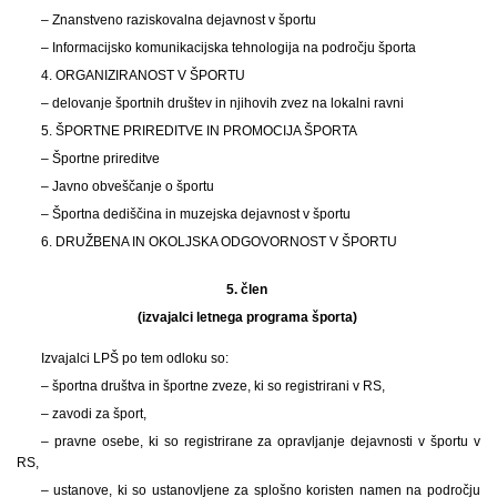
– Znanstveno raziskovalna dejavnost v športu
– Informacijsko komunikacijska tehnologija na področju športa
4. ORGANIZIRANOST V ŠPORTU
– delovanje športnih društev in njihovih zvez na lokalni ravni
5. ŠPORTNE PRIREDITVE IN PROMOCIJA ŠPORTA
– Športne prireditve
– Javno obveščanje o športu
– Športna dediščina in muzejska dejavnost v športu
6. DRUŽBENA IN OKOLJSKA ODGOVORNOST V ŠPORTU
5. člen
(izvajalci letnega programa športa)
Izvajalci LPŠ po tem odloku so:
– športna društva in športne zveze, ki so registrirani v RS,
– zavodi za šport,
– pravne osebe, ki so registrirane za opravljanje dejavnosti v športu v
RS,
– ustanove, ki so ustanovljene za splošno koristen namen na področju