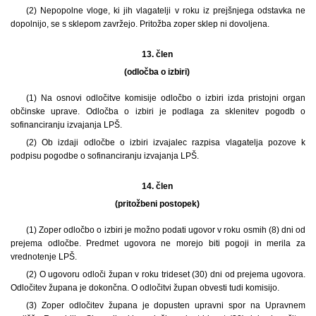
(2) Nepopolne vloge, ki jih vlagatelji v roku iz prejšnjega odstavka ne
dopolnijo, se s sklepom zavržejo. Pritožba zoper sklep ni dovoljena.
13. člen
(odločba o izbiri)
(1) Na osnovi odločitve komisije odločbo o izbiri izda pristojni organ
občinske uprave. Odločba o izbiri je podlaga za sklenitev pogodb o
sofinanciranju izvajanja LPŠ.
(2) Ob izdaji odločbe o izbiri izvajalec razpisa vlagatelja pozove k
podpisu pogodbe o sofinanciranju izvajanja LPŠ.
14. člen
(pritožbeni postopek)
(1) Zoper odločbo o izbiri je možno podati ugovor v roku osmih (8) dni od
prejema odločbe. Predmet ugovora ne morejo biti pogoji in merila za
vrednotenje LPŠ.
(2) O ugovoru odloči župan v roku trideset (30) dni od prejema ugovora.
Odločitev župana je dokončna. O odločitvi župan obvesti tudi komisijo.
(3) Zoper odločitev župana je dopusten upravni spor na Upravnem