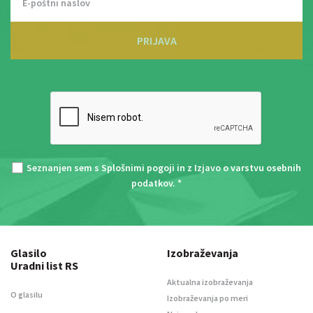
PRIJAVA
Seznanjen sem s
Splošnimi pogoji
in z
Izjavo o varstvu osebnih
podatkov
. *
Glasilo
Izobraževanja
Uradni list RS
Aktualna izobraževanja
O glasilu
Izobraževanja po meri