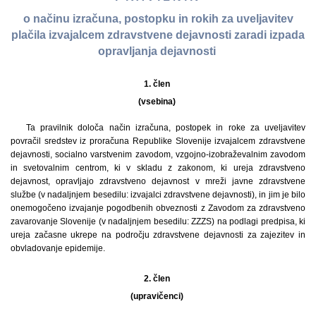
o načinu izračuna, postopku in rokih za uveljavitev
plačila izvajalcem zdravstvene dejavnosti zaradi izpada
opravljanja dejavnosti
1. člen
(vsebina)
Ta pravilnik določa način izračuna, postopek in roke za uveljavitev
povračil sredstev iz proračuna Republike Slovenije izvajalcem zdravstvene
dejavnosti, socialno varstvenim zavodom, vzgojno-izobraževalnim zavodom
in svetovalnim centrom, ki v skladu z zakonom, ki ureja zdravstveno
dejavnost, opravljajo zdravstveno dejavnost v mreži javne zdravstvene
službe (v nadaljnjem besedilu: izvajalci zdravstvene dejavnosti), in jim je bilo
onemogočeno izvajanje pogodbenih obveznosti z Zavodom za zdravstveno
zavarovanje Slovenije (v nadaljnjem besedilu: ZZZS) na podlagi predpisa, ki
ureja začasne ukrepe na področju zdravstvene dejavnosti za zajezitev in
obvladovanje epidemije.
2. člen
(upravičenci)