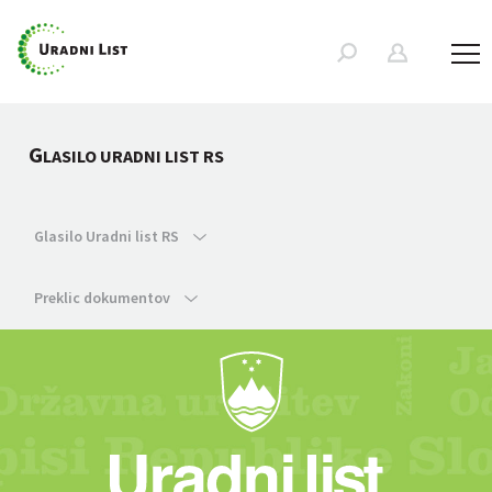
G
LASILO URADNI LIST RS
Glasilo Uradni list RS
Preklic dokumentov