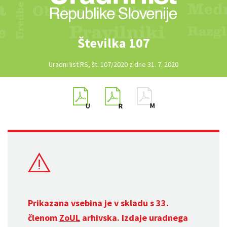
Številka 107
Uradni list RS, št. 107/2020 z dne 31. 7. 2020
Prikazana vsebina je v skladu s 33.
členom
ZoUL
arhivska. Izdaje uradnega