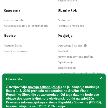
Najem dvorane
Knjigarna
UL info tok
Novo v ponudbi
O storitvi
Kako nakupovati v spletni knjigarni
Preizkusi brezplačno
Novice
Podjetje
|
Aktualni članki
O podjetju
About
Naroči se na novice
Kontakt
Informacije javnega značaja
Oglaševanje
Splošni pogoji
Izjava o varstvu osebnih podatkov
×
E-dražbe
Obvestilo
Z uveljavitvijo
novega zakona (ZOUL)
se je
izdajanje uradnega
lista s 1. 3. 2026 preneslo
neposredno
na Službo Vlade
Republike Slovenije za zakonodajo
. Od tega datuma bodo vse
objave dostopne izključno v elektronski obliki na spletišču
Pravnega informacijskega sistema Republike Slovenije (PISRS),
Uradni list d. o. o. – v likvidaciji / Vse pravice pridržane.
tiskana izdaja pa se z 28. 2. 2026 ukinja.