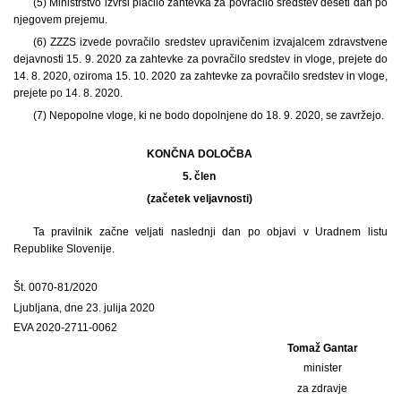
(5) Ministrstvo izvrši plačilo zahtevka za povračilo sredstev deseti dan po
njegovem prejemu.
(6) ZZZS izvede povračilo sredstev upravičenim izvajalcem zdravstvene
dejavnosti 15. 9. 2020 za zahtevke za povračilo sredstev in vloge, prejete do
14. 8. 2020, oziroma 15. 10. 2020 za zahtevke za povračilo sredstev in vloge,
prejete po 14. 8. 2020.
(7) Nepopolne vloge, ki ne bodo dopolnjene do 18. 9. 2020, se zavržejo.
KONČNA DOLOČBA
5. člen
(začetek veljavnosti)
Ta pravilnik začne veljati naslednji dan po objavi v Uradnem listu
Republike Slovenije.
Št. 0070-81/2020
Ljubljana, dne 23. julija 2020
EVA 2020-2711-0062
Tomaž Gantar
minister
za zdravje