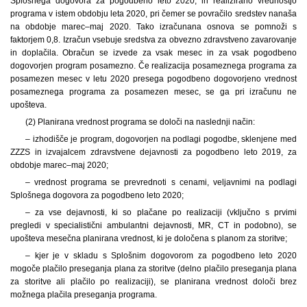
Splošnega dogovora za pogodbeno leto 2020, in realizirano vrednostjo
programa v istem obdobju leta 2020, pri čemer se povračilo sredstev nanaša
na obdobje marec‒maj 2020. Tako izračunana osnova se pomnoži s
faktorjem 0,8. Izračun vsebuje sredstva za obvezno zdravstveno zavarovanje
in doplačila. Obračun se izvede za vsak mesec in za vsak pogodbeno
dogovorjen program posamezno. Če realizacija posameznega programa za
posamezen mesec v letu 2020 presega pogodbeno dogovorjeno vrednost
posameznega programa za posamezen mesec, se ga pri izračunu ne
upošteva.
(2) Planirana vrednost programa se določi na naslednji način:
– izhodišče je program, dogovorjen na podlagi pogodbe, sklenjene med
ZZZS in izvajalcem zdravstvene dejavnosti za pogodbeno leto 2019, za
obdobje marec‒maj 2020;
– vrednost programa se prevrednoti s cenami, veljavnimi na podlagi
Splošnega dogovora za pogodbeno leto 2020;
– za vse dejavnosti, ki so plačane po realizaciji (vključno s prvimi
pregledi v specialistični ambulantni dejavnosti, MR, CT in podobno), se
upošteva mesečna planirana vrednost, ki je določena s planom za storitve;
– kjer je v skladu s Splošnim dogovorom za pogodbeno leto 2020
mogoče plačilo preseganja plana za storitve (delno plačilo preseganja plana
za storitve ali plačilo po realizaciji), se planirana vrednost določi brez
možnega plačila preseganja programa.