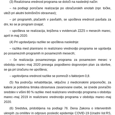
(3) Realizirana vrednost programa se določi na naslednji način:
– na podlagi poročane realizacije po obračunskih enotah (npr. točke,
uteži pri akutni bolnišnični obravnavi);
– pri programih, plačanih v pavšalih, se upošteva vrednost pavšala za
dni, ko se je program izvajal;
– upošteva se realizacija, knjižena v evidencah ZZZS v mesecih marec,
april in maj 2020.
(4) Pri ugotavljanju razlike se upošteva naslednje:
– razlika med planirano in realizirano vrednostjo programa se ugotavlja
po posameznih programih in posameznih mesecih;
– če realizacija posameznega programa za posamezen mesec v
obdobju marec–maj 2020 presega pogodbeno dogovorjen plan za storitve,
se ga pri izračunu ne upošteva;
– ugotovljena vrednost razlike se pomnoži s faktorjem 0,8.
(5) Na področju rehabilitacije, vključno z medicinskimi pripomočki, za
katere je potrebna timska obravnava zavarovane osebe, se izvede povračilo
sredstev v višini 80 % razlike med realizirano vrednostjo programa v obdobju
marec‒maj 2019 in realizirano vrednostjo programa v obdobju marec‒maj
2020.
(6) Sredstva, pridobljena na podlagi 76. člena Zakona o interventnih
ukrepih za omilitev in odpravo posledic epidemije COVID-19 (Uradni list RS,