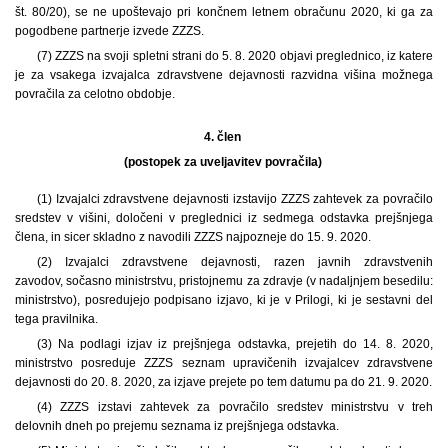
št. 80/20), se ne upoštevajo pri končnem letnem obračunu 2020, ki ga za
pogodbene partnerje izvede ZZZS.
(7) ZZZS na svoji spletni strani do 5. 8. 2020 objavi preglednico, iz katere
je za vsakega izvajalca zdravstvene dejavnosti razvidna višina možnega
povračila za celotno obdobje.
4. člen
(postopek za uveljavitev povračila)
(1) Izvajalci zdravstvene dejavnosti izstavijo ZZZS zahtevek za povračilo
sredstev v višini, določeni v preglednici iz sedmega odstavka prejšnjega
člena, in sicer skladno z navodili ZZZS najpozneje do 15. 9. 2020.
(2) Izvajalci zdravstvene dejavnosti, razen javnih zdravstvenih
zavodov, sočasno ministrstvu, pristojnemu za zdravje (v nadaljnjem besedilu:
ministrstvo), posredujejo podpisano izjavo, ki je v Prilogi, ki je sestavni del
tega pravilnika.
(3) Na podlagi izjav iz prejšnjega odstavka, prejetih do 14. 8. 2020,
ministrstvo posreduje ZZZS seznam upravičenih izvajalcev zdravstvene
dejavnosti do 20. 8. 2020, za izjave prejete po tem datumu pa do 21. 9. 2020.
(4) ZZZS izstavi zahtevek za povračilo sredstev ministrstvu v treh
delovnih dneh po prejemu seznama iz prejšnjega odstavka.