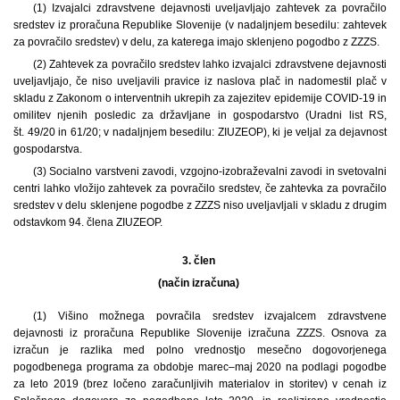
(1) Izvajalci zdravstvene dejavnosti uveljavljajo zahtevek za povračilo
sredstev iz proračuna Republike Slovenije (v nadaljnjem besedilu: zahtevek
za povračilo sredstev) v delu, za katerega imajo sklenjeno pogodbo z ZZZS.
(2) Zahtevek za povračilo sredstev lahko izvajalci zdravstvene dejavnosti
uveljavljajo, če niso uveljavili pravice iz naslova plač in nadomestil plač v
skladu z Zakonom o interventnih ukrepih za zajezitev epidemije COVID-19 in
omilitev njenih posledic za državljane in gospodarstvo (Uradni list RS,
št. 49/20 in 61/20; v nadaljnjem besedilu: ZIUZEOP), ki je veljal za dejavnost
gospodarstva.
(3) Socialno varstveni zavodi, vzgojno-izobraževalni zavodi in svetovalni
centri lahko vložijo zahtevek za povračilo sredstev, če zahtevka za povračilo
sredstev v delu sklenjene pogodbe z ZZZS niso uveljavljali v skladu z drugim
odstavkom 94. člena ZIUZEOP.
3. člen
(način izračuna)
(1) Višino možnega povračila sredstev izvajalcem zdravstvene
dejavnosti iz proračuna Republike Slovenije izračuna ZZZS. Osnova za
izračun je razlika med polno vrednostjo mesečno dogovorjenega
pogodbenega programa za obdobje marec‒maj 2020 na podlagi pogodbe
za leto 2019 (brez ločeno zaračunljivih materialov in storitev) v cenah iz