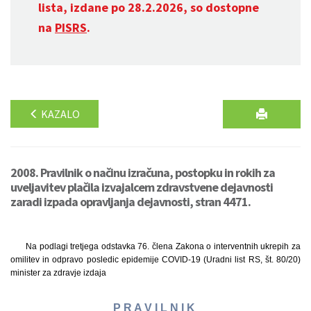
lista, izdane po 28.2.2026, so dostopne
na
PISRS
.
KAZALO
2008. Pravilnik o načinu izračuna, postopku in rokih za
uveljavitev plačila izvajalcem zdravstvene dejavnosti
zaradi izpada opravljanja dejavnosti, stran 4471.
Na podlagi tretjega odstavka 76. člena Zakona o interventnih ukrepih za
omilitev in odpravo posledic epidemije COVID-19 (Uradni list RS, št. 80/20)
minister za zdravje izdaja
P R A V I L N I K