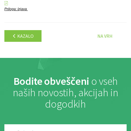
Priloga: Izjava
KAZALO
NA VRH
Bodite obveščeni
o vseh
naših novostih, akcijah in
dogodkih