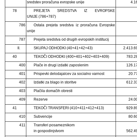
sredstev proračuna evropske unije
4.1
78
PREJETA SREDSTVA IZ EVROPSKE
UNIJE (786+787)
786
Ostala prejeta sredstva iz proračuna Evropske
unije
787
Prejeta sredstva od drugih evropskih institucij
II.
SKUPAJ ODHODKI (40+41+42+43)
2.413.6
40
TEKOČI ODHODKI (400+401+402+403+409)
783.2
400
Plače in drugi izdatki zaposlenim
126.1
401
Prispevki delodajalcev za socialno varnost
20.7
402
Izdatki za blago in storitve
612.3
403
Plačila domačih obresti
409
Rezerve
24.0
41
TEKOČI TRANSFERI (410+411+412+413)
929.8
410
Subvencije
80.6
411
Transferi posameznikom
in gospodinjstvom
562.4