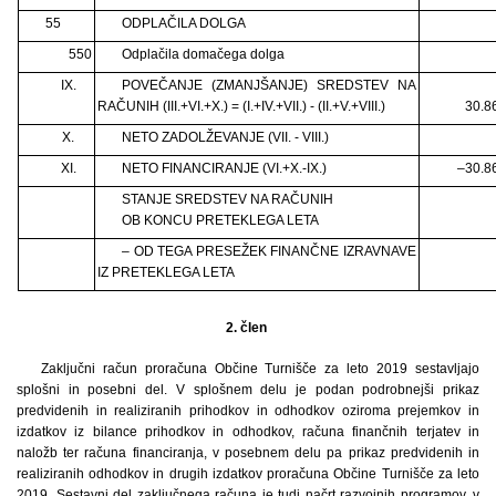
55
ODPLAČILA DOLGA
550
Odplačila domačega dolga
IX.
POVEČANJE (ZMANJŠANJE) SREDSTEV NA
RAČUNIH (III.+VI.+X.) = (I.+IV.+VII.) - (II.+V.+VIII.)
30.8
X.
NETO ZADOLŽEVANJE (VII. - VIII.)
XI.
NETO FINANCIRANJE (VI.+X.-IX.)
–30.8
STANJE SREDSTEV NA RAČUNIH
OB KONCU PRETEKLEGA LETA
– OD TEGA PRESEŽEK FINANČNE IZRAVNAVE
IZ PRETEKLEGA LETA
2. člen
Zaključni račun proračuna Občine Turnišče za leto 2019 sestavljajo
splošni in posebni del. V splošnem delu je podan podrobnejši prikaz
predvidenih in realiziranih prihodkov in odhodkov oziroma prejemkov in
izdatkov iz bilance prihodkov in odhodkov, računa finančnih terjatev in
naložb ter računa financiranja, v posebnem delu pa prikaz predvidenih in
realiziranih odhodkov in drugih izdatkov proračuna Občine Turnišče za leto
2019. Sestavni del zaključnega računa je tudi načrt razvojnih programov, v