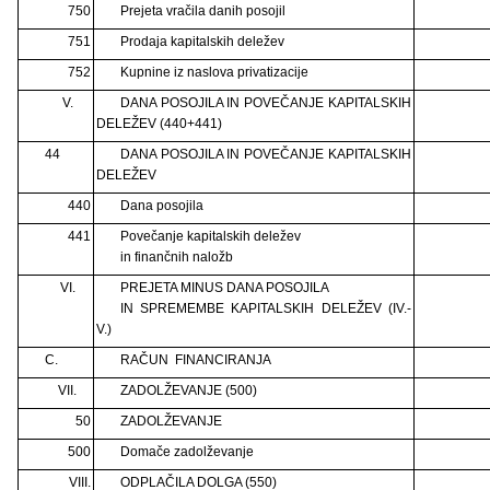
750
Prejeta vračila danih posojil
751
Prodaja kapitalskih deležev
752
Kupnine iz naslova privatizacije
V.
DANA POSOJILA IN POVEČANJE KAPITALSKIH
DELEŽEV (440+441)
44
DANA POSOJILA IN POVEČANJE KAPITALSKIH
DELEŽEV
440
Dana posojila
441
Povečanje kapitalskih deležev
in finančnih naložb
VI.
PREJETA MINUS DANA POSOJILA
IN SPREMEMBE KAPITALSKIH DELEŽEV (IV.-
V.)
C.
RAČUN FINANCIRANJA
VII.
ZADOLŽEVANJE (500)
50
ZADOLŽEVANJE
500
Domače zadolževanje
VIII.
ODPLAČILA DOLGA (550)