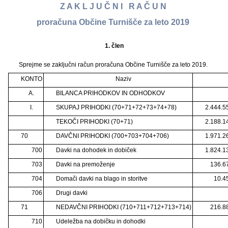
Z A K L J U Č N I R A Č U N
proračuna Občine Turnišče za leto 2019
1.
člen
Sprejme se zaključni račun proračuna Občine Turnišče za leto 2019.
KONTO
Naziv
A.
BILANCA PRIHODKOV IN ODHODKOV
I.
SKUPAJ PRIHODKI (70+71+72+73+74+78)
2.444.5
TEKOČI PRIHODKI (70+71)
2.188.1
70
DAVČNI PRIHODKI (700+703+704+706)
1.971.2
700
Davki na dohodek in dobiček
1.824.1
703
Davki na premoženje
136.6
704
Domači davki na blago in storitve
10.4
706
Drugi davki
71
NEDAVČNI PRIHODKI (710+711+712+713+714)
216.8
710
Udeležba na dobičku in dohodki