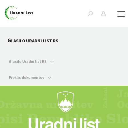
G
LASILO URADNI LIST RS
Glasilo Uradni list RS
Preklic dokumentov