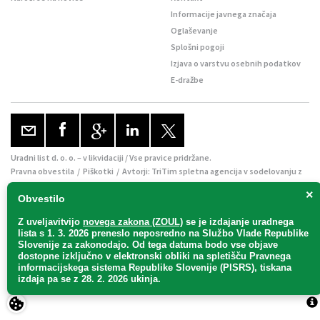
Informacije javnega značaja
Oglaševanje
Splošni pogoji
Izjava o varstvu osebnih podatkov
E-dražbe
Uradni list d. o. o. – v likvidaciji / Vse pravice pridržane.
Pravna obvestila
/
Piškotki
/ Avtorji:
TriTim spletna agencija
v sodelovanju z
2Mobile
×
Obvestilo
Z uveljavitvijo
novega zakona (ZOUL)
se je
izdajanje uradnega
lista s 1. 3. 2026 preneslo
neposredno
na Službo Vlade Republike
Slovenije za zakonodajo
. Od tega datuma bodo vse objave
dostopne izključno v elektronski obliki na spletišču Pravnega
informacijskega sistema Republike Slovenije (PISRS), tiskana
izdaja pa se z 28. 2. 2026 ukinja.