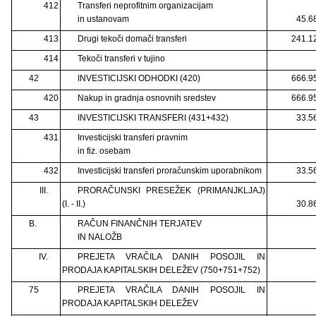
412
Transferi neprofitnim organizacijam
in ustanovam
45.6
413
Drugi tekoči domači transferi
241.1
414
Tekoči transferi v tujino
42
INVESTICIJSKI ODHODKI (420)
666.9
420
Nakup in gradnja osnovnih sredstev
666.9
43
INVESTICIJSKI TRANSFERI (431+432)
33.5
431
Investicijski transferi pravnim
in fiz. osebam
432
Investicijski transferi proračunskim uporabnikom
33.5
III.
PRORAČUNSKI PRESEŽEK (PRIMANJKLJAJ)
(I. - II.)
30.8
B.
RAČUN FINANČNIH TERJATEV
IN NALOŽB
IV.
PREJETA VRAČILA DANIH POSOJIL IN
PRODAJA KAPITALSKIH DELEŽEV (750+751+752)
75
PREJETA VRAČILA DANIH POSOJIL IN
PRODAJA KAPITALSKIH DELEŽEV