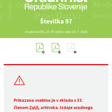
Številka 97
Uradni list RS, št. 97/2020 z dne 10. 7. 2020
Prikazana vsebina je v skladu s 33.
členom
ZoUL
arhivska. Izdaje uradnega