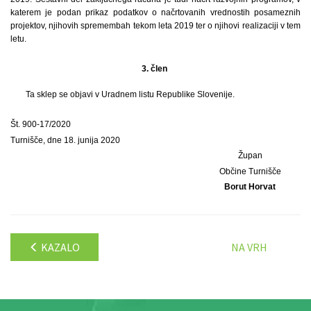
katerem je podan prikaz podatkov o načrtovanih vrednostih posameznih
projektov, njihovih spremembah tekom leta 2019 ter o njihovi realizaciji v tem
letu.
3. člen
Ta sklep se objavi v Uradnem listu Republike Slovenije.
Št. 900-17/2020
Turnišče, dne 18. junija 2020
Župan
Občine Turnišče
Borut Horvat
KAZALO
NA VRH