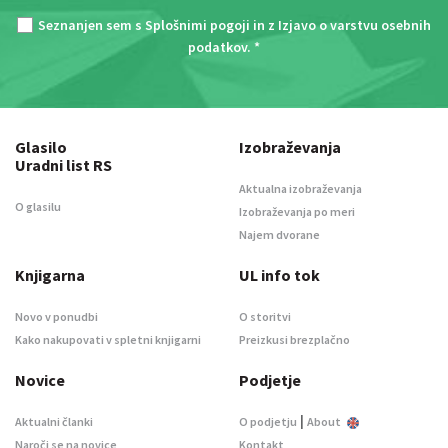
Seznanjen sem s
Splošnimi pogoji
in z
Izjavo o varstvu osebnih
podatkov
. *
Glasilo
Izobraževanja
Uradni list RS
Aktualna izobraževanja
O glasilu
Izobraževanja po meri
Najem dvorane
Knjigarna
UL info tok
Novo v ponudbi
O storitvi
Kako nakupovati v spletni knjigarni
Preizkusi brezplačno
Novice
Podjetje
|
Aktualni članki
O podjetju
About
Naroči se na novice
Kontakt