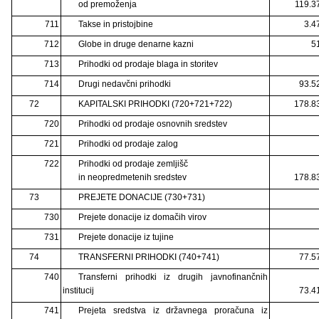
od premoženja
119.3
711
Takse in pristojbine
3.4
712
Globe in druge denarne kazni
5
713
Prihodki od prodaje blaga in storitev
714
Drugi nedavčni prihodki
93.5
72
KAPITALSKI PRIHODKI (720+721+722)
178.8
720
Prihodki od prodaje osnovnih sredstev
721
Prihodki od prodaje zalog
722
Prihodki od prodaje zemljišč
in neopredmetenih sredstev
178.8
73
PREJETE DONACIJE (730+731)
730
Prejete donacije iz domačih virov
731
Prejete donacije iz tujine
74
TRANSFERNI PRIHODKI (740+741)
77.5
740
Transferni prihodki iz drugih javnofinančnih
institucij
73.4
741
Prejeta sredstva iz državnega proračuna iz