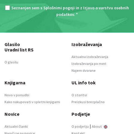
Seznanjen sem s
Splošnimi pogoji
in z
Izjavo o varstvu osebnih
podatkov
. *
Glasilo
Izobraževanja
Uradni list RS
Aktualna izobraževanja
O glasilu
Izobraževanja po meri
Najem dvorane
Knjigarna
UL info tok
Novo v ponudbi
O storitvi
Kako nakupovati v spletni knjigarni
Preizkusi brezplačno
Novice
Podjetje
|
Aktualni članki
O podjetju
About
Naroči se na novice
Kontakt