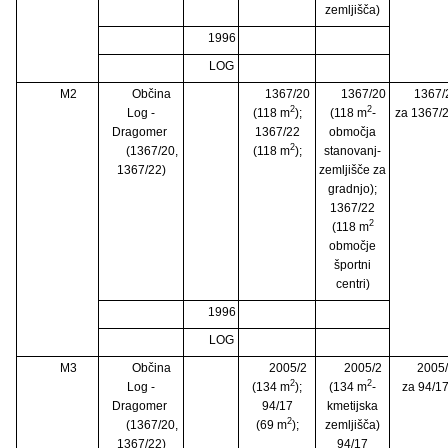
zemljišča)
1996
LOG
M2
Občina
1367/20
1367/20
1367/
2
2
Log -
(118 m
);
(118 m
-
za 1367/
Dragomer
1367/22
območja
2
(1367/20,
(118 m
);
stanovanj-
1367/22)
zemljišče za
gradnjo);
1367/22
2
(118 m
območje
športni
centri)
1996
LOG
M3
Občina
2005/2
2005/2
2005
2
2
Log -
(134 m
);
(134 m
-
za 94/1
Dragomer
94/17
kmetijska
2
(1367/20,
(69 m
);
zemljišča)
1367/22)
94/17