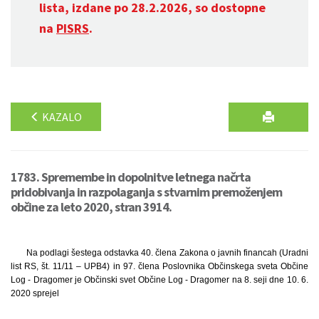
lista, izdane po 28.2.2026, so dostopne
na
PISRS
.
KAZALO
1783. Spremembe in dopolnitve letnega načrta
pridobivanja in razpolaganja s stvarnim premoženjem
občine za leto 2020, stran 3914.
Na podlagi šestega odstavka 40. člena Zakona o javnih financah (Uradni
list RS, št. 11/11 – UPB4) in 97. člena Poslovnika Občinskega sveta Občine
Log - Dragomer je Občinski svet Občine Log - Dragomer na 8. seji dne 10. 6.
2020 sprejel