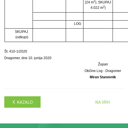
2
(24 m
); SKUPAJ
2
4.022 m
)
LOG
SKUPAJ
(odkupi)
Št. 410-1/2020
Dragomer, dne 10. junija 2020
Župan
Občine Log - Dragomer
Miran Stanovnik
KAZALO
NA VRH