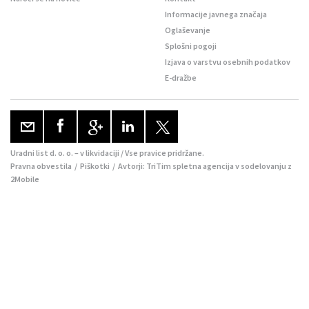
Informacije javnega značaja
Oglaševanje
Splošni pogoji
Izjava o varstvu osebnih podatkov
E-dražbe
Uradni list d. o. o. – v likvidaciji / Vse pravice pridržane.
Pravna obvestila
/
Piškotki
/ Avtorji:
TriTim spletna agencija
v sodelovanju z
2Mobile