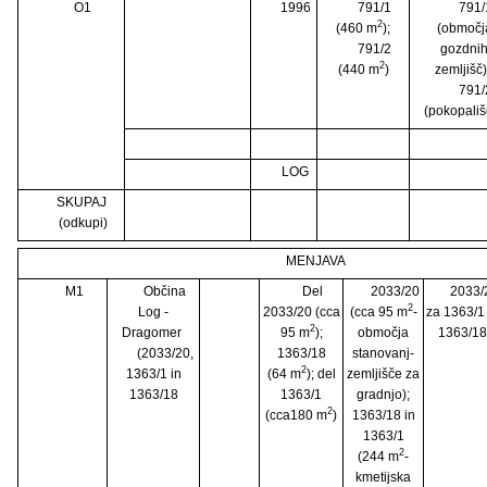
O1
1996
791/1
791/
2
(460 m
);
(območj
791/2
gozdni
2
(440 m
)
zemljišč
791/
(pokopališ
LOG
SKUPAJ
(odkupi)
MENJAVA
M1
Občina
Del
2033/20
2033/
2
Log -
2033/20 (cca
(cca 95 m
-
za 1363/1 
2
Dragomer
95 m
);
območja
1363/18
(2033/20,
1363/18
stanovanj-
2
1363/1 in
(64 m
); del
zemljišče za
1363/18
1363/1
gradnjo);
2
(cca180 m
)
1363/18 in
1363/1
2
(244 m
-
kmetijska