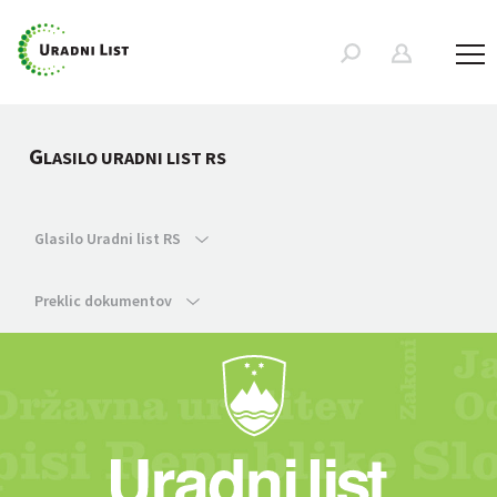
G
LASILO URADNI LIST RS
Glasilo Uradni list RS
Preklic dokumentov