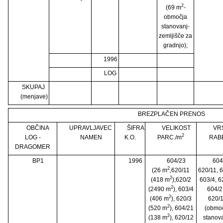
2
(69 m
-
območja
stanovanj-
zemljišče za
gradnjo);
1996
LOG
SKUPAJ
(menjave)
BREZPLAČEN PRENOS
OBČINA
UPRAVLJAVEC
ŠIFRA
VELIKOST
VR
2
LOG -
NAMEN
K.O.
PARC./m
RAB
DRAGOMER
BP1
1996
604/23
604
2
(26 m
,620/11
620/11, 6
2
(418 m
),620/2
603/4, 6
2
(2490 m
), 603/4
604/2
2
(406 m
), 620/3
620/
2
(520 m
), 604/21
(obmo
2
(138 m
), 620/12
stanova