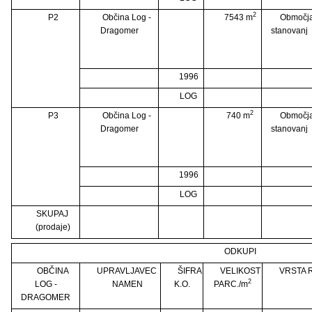
2
P2
Občina Log -
7543 m
Območj
Dragomer
stanovanj
1996
LOG
2
P3
Občina Log -
740 m
Območj
Dragomer
stanovanj
1996
LOG
SKUPAJ
(prodaje)
ODKUPI
OBČINA
UPRAVLJAVEC
ŠIFRA
VELIKOST
VRSTA 
2
LOG -
NAMEN
K.O.
PARC./m
DRAGOMER