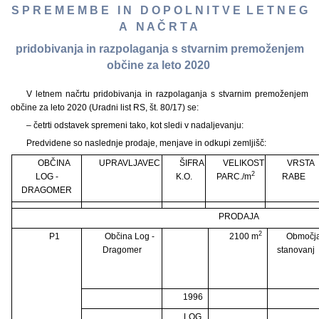
S P R E M E M B E I N D O P O L N I T V E L E T N E G
A N A Č R T A
pridobivanja in razpolaganja s stvarnim premoženjem
občine za leto 2020
V letnem načrtu pridobivanja in razpolaganja s stvarnim premoženjem
občine za leto 2020 (Uradni list RS, št. 80/17) se:
– četrti odstavek spremeni tako, kot sledi v nadaljevanju:
Predvidene so naslednje prodaje, menjave in odkupi zemljišč:
OBČINA
UPRAVLJAVEC
ŠIFRA
VELIKOST
VRSTA
2
LOG -
K.O.
PARC./m
RABE
DRAGOMER
PRODAJA
2
P1
Občina Log -
2100 m
Območj
Dragomer
stanovanj
1996
LOG