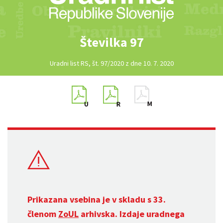
Številka 97
Uradni list RS, št. 97/2020 z dne 10. 7. 2020
Prikazana vsebina je v skladu s 33.
členom
ZoUL
arhivska. Izdaje uradnega