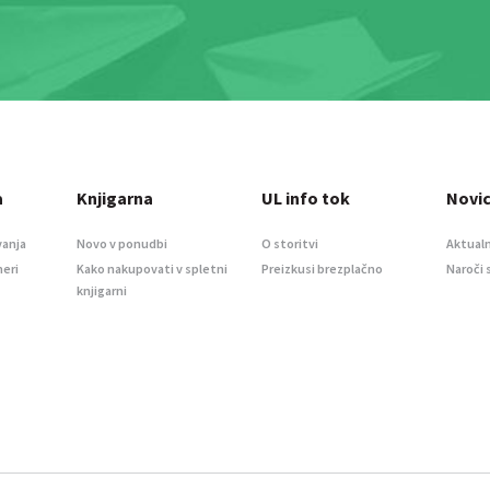
a
Knjigarna
UL info tok
Novi
vanja
Novo v ponudbi
O storitvi
Aktualn
meri
Kako nakupovati v spletni
Preizkusi brezplačno
Naroči 
knjigarni