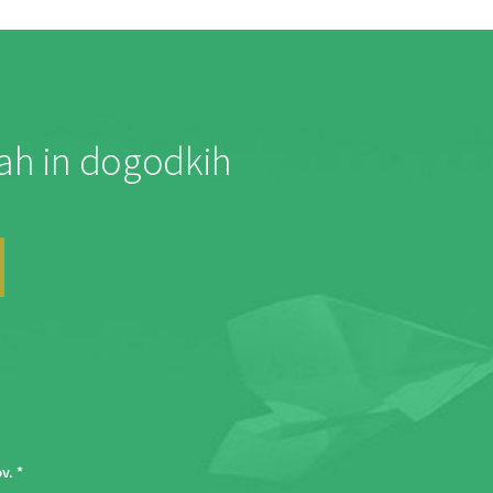
jah in dogodkih
ov
. *