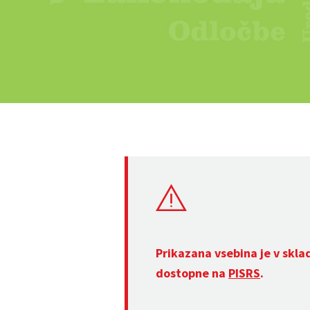
Prikazana vsebina je v skla
dostopne na
PISRS
.