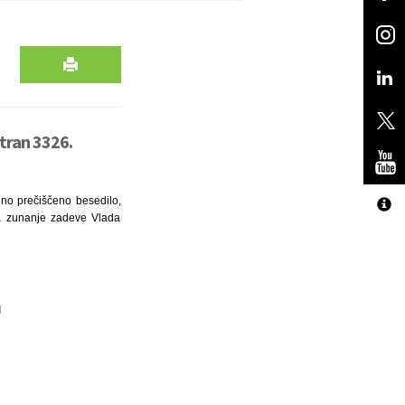
stran 3326.
dno prečiščeno besedilo,
a zunanje zadeve Vlada
u