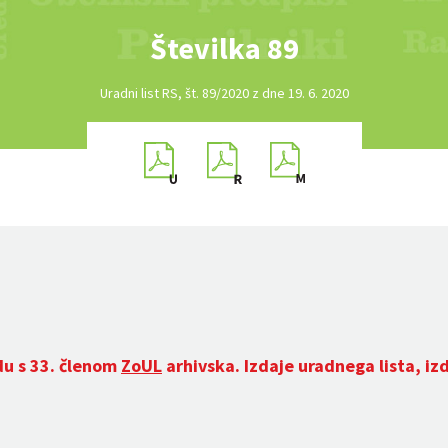
Številka 89
Uradni list RS, št. 89/2020 z dne 19. 6. 2020
du s 33. členom
ZoUL
arhivska. Izdaje uradnega lista, iz