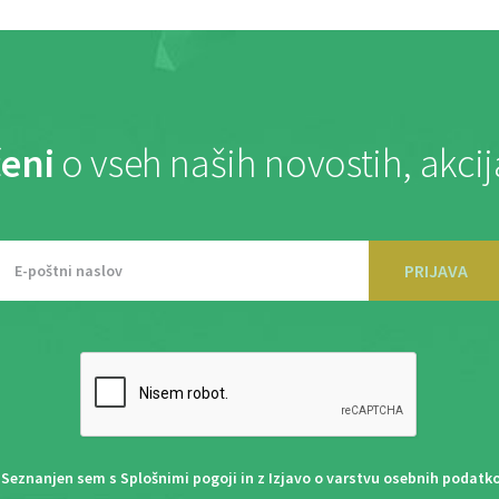
eni
o vseh naših novostih, akci
PRIJAVA
Seznanjen sem s
Splošnimi pogoji
in z
Izjavo o varstvu osebnih podatk