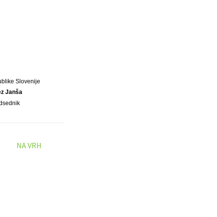
blike Slovenije
ez Janša
dsednik
NA VRH