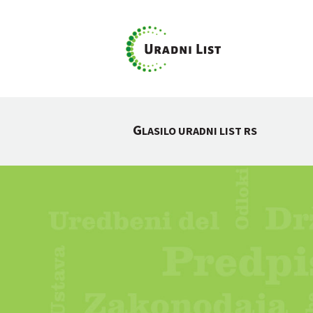
G
LASILO URADNI LIST RS