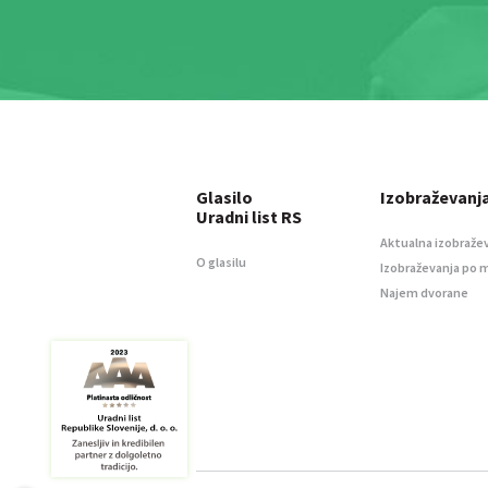
Glasilo
Izobraževanj
Uradni list RS
Aktualna izobraže
O glasilu
Izobraževanja po 
Najem dvorane