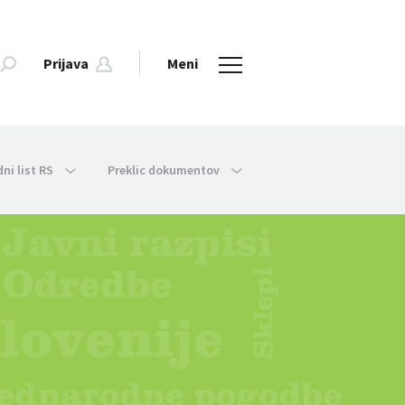
Prijava
Meni
dni list RS
Preklic dokumentov