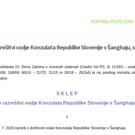
KOPIRAJ POVEZAVO
zrešitvi vodje Konzulata Republike Slovenije v Šanghaju, 
dstavka 23. člena Zakona o zunanjih zadevah (Uradni list RS, št. 113/03 – ura
8, 108/09, 80/10 – ZUTD, 31/15 in 30/18 – ZKZaš) je na predlog ministra z
ejela
S K L E P
o razrešitvi vodje Konzulata Republike Slovenije v Šanghaj
I
1. 7. 2020 razreši z dolžnosti vodje Konzulata Republike Slovenije v Šanghaju.