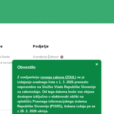
ce
Podjetje
|
i članki
O podjetju
About
se na novice
Kontakt
×
Obvestilo
Informacije javnega
značaja
Z uveljavitvijo
novega zakona (ZOUL)
se je
Oglaševanje
izdajanje uradnega lista s 1. 3. 2026 preneslo
Splošni pogoji
neposredno
na Službo Vlade Republike Slovenije
Izjava o varstvu osebnih
za zakonodajo
. Od tega datuma bodo vse objave
podatkov
dostopne izključno v elektronski obliki na
spletišču Pravnega informacijskega sistema
E-dražbe
Republike Slovenije (PISRS), tiskana izdaja pa se
z 28. 2. 2026 ukinja.