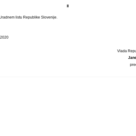
II
 Uradnem listu Republike Slovenije.
a 2020
Vlada Repu
Jan
pre