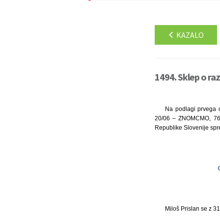
KAZALO
1494. Sklep o ra
Na podlagi prvega o
20/06 – ZNOMCMO, 76/0
Republike Slovenije spr
Miloš Prislan se z 3