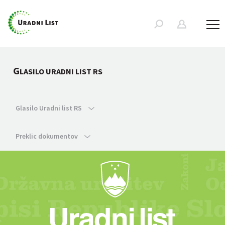
G
LASILO URADNI LIST RS
Glasilo Uradni list RS
Preklic dokumentov