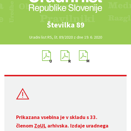
Številka 89
Uradni list RS, št. 89/2020 z dne 19. 6. 2020
Prikazana vsebina je v skladu s 33.
členom
ZoUL
arhivska. Izdaje uradnega