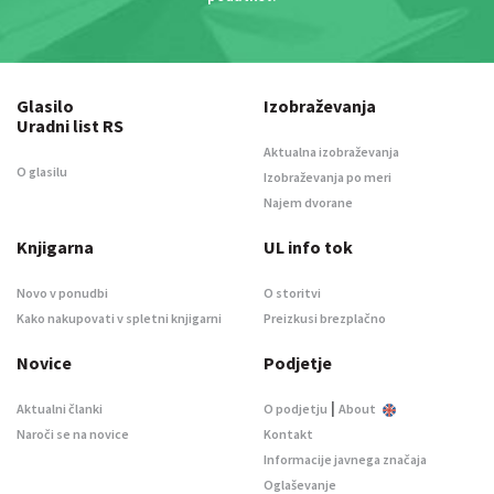
Glasilo
Izobraževanja
Uradni list RS
Aktualna izobraževanja
O glasilu
Izobraževanja po meri
Najem dvorane
Knjigarna
UL info tok
Novo v ponudbi
O storitvi
Kako nakupovati v spletni knjigarni
Preizkusi brezplačno
Novice
Podjetje
|
Aktualni članki
O podjetju
About
Naroči se na novice
Kontakt
Informacije javnega značaja
Oglaševanje