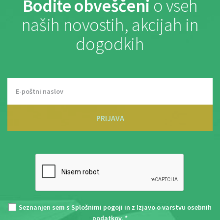
Bodite obveščeni
o vseh
naših novostih, akcijah in
dogodkih
PRIJAVA
Seznanjen sem s
Splošnimi pogoji
in z
Izjavo o varstvu osebnih
podatkov
. *