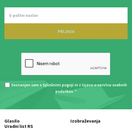
PRIJAVA
Seznanjen sem s
Splošnimi pogoji
in z
Izjavo o varstvu osebnih
podatkov
. *
Glasilo
Izobraževanja
Uradni list RS