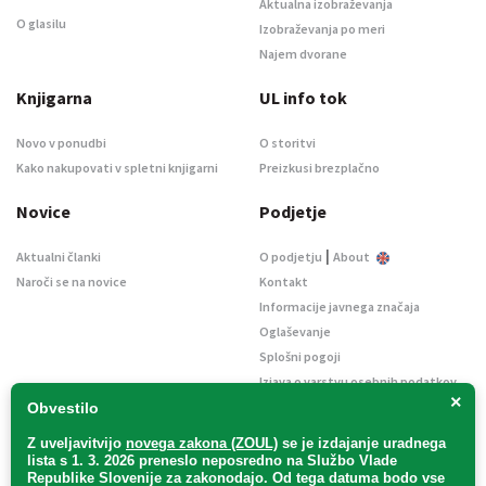
Aktualna izobraževanja
O glasilu
Izobraževanja po meri
Najem dvorane
Knjigarna
UL info tok
Novo v ponudbi
O storitvi
Kako nakupovati v spletni knjigarni
Preizkusi brezplačno
Novice
Podjetje
|
Aktualni članki
O podjetju
About
Naroči se na novice
Kontakt
Informacije javnega značaja
Oglaševanje
Splošni pogoji
Izjava o varstvu osebnih podatkov
×
E-dražbe
Obvestilo
Z uveljavitvijo
novega zakona (ZOUL)
se je
izdajanje uradnega
lista s 1. 3. 2026 preneslo
neposredno
na Službo Vlade
Republike Slovenije za zakonodajo
. Od tega datuma bodo vse