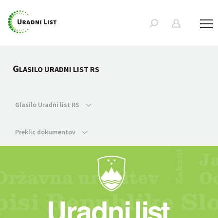
G
LASILO URADNI LIST RS
Glasilo Uradni list RS
Preklic dokumentov