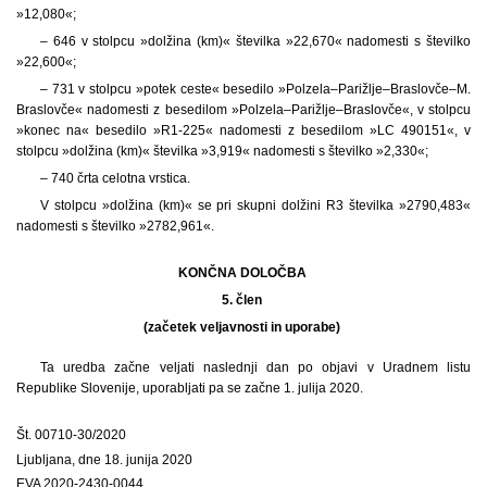
»12,080«;
– 646 v stolpcu »dolžina (km)« številka »22,670« nadomesti s številko
»22,600«;
– 731 v stolpcu »potek ceste« besedilo »Polzela–Parižlje–Braslovče–M.
Braslovče« nadomesti z besedilom »Polzela–Parižlje–Braslovče«, v stolpcu
»konec na« besedilo »R1-225« nadomesti z besedilom »LC 490151«, v
stolpcu »dolžina (km)« številka »3,919« nadomesti s številko »2,330«;
– 740 črta celotna vrstica.
V stolpcu »dolžina (km)« se pri skupni dolžini R3 številka »2790,483«
nadomesti s številko »2782,961«.
KONČNA DOLOČBA
5. člen
(začetek veljavnosti in uporabe)
Ta uredba začne veljati naslednji dan po objavi v Uradnem listu
Republike Slovenije, uporabljati pa se začne 1. julija 2020.
Št. 00710-30/2020
Ljubljana, dne 18. junija 2020
EVA 2020-2430-0044