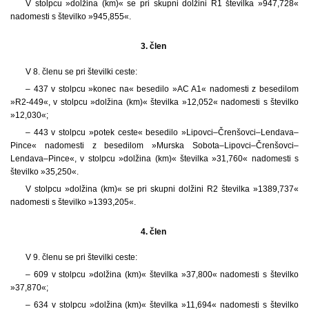
V stolpcu »dolžina (km)« se pri skupni dolžini R1 številka »947,728«
nadomesti s številko »945,855«.
3. člen
V 8. členu se pri številki ceste:
– 437 v stolpcu »konec na« besedilo »AC A1« nadomesti z besedilom
»R2-449«, v stolpcu »dolžina (km)« številka »12,052« nadomesti s številko
»12,030«;
– 443 v stolpcu »potek ceste« besedilo »Lipovci–Črenšovci–Lendava–
Pince« nadomesti z besedilom »Murska Sobota–Lipovci–Črenšovci–
Lendava–Pince«, v stolpcu »dolžina (km)« številka »31,760« nadomesti s
številko »35,250«.
V stolpcu »dolžina (km)« se pri skupni dolžini R2 številka »1389,737«
nadomesti s številko »1393,205«.
4. člen
V 9. členu se pri številki ceste:
– 609 v stolpcu »dolžina (km)« številka »37,800« nadomesti s številko
»37,870«;
– 634 v stolpcu »dolžina (km)« številka »11,694« nadomesti s številko