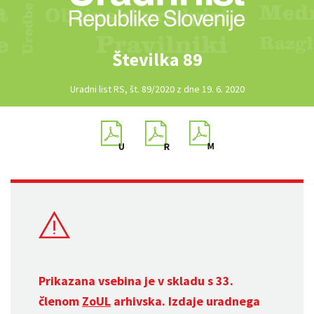
Številka 89
Uradni list RS, št. 89/2020 z dne 19. 6. 2020
Prikazana vsebina je v skladu s 33.
členom
ZoUL
arhivska. Izdaje uradnega