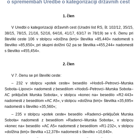
o spremembah Uredbe o kategorizaciji državnih cest
1. člen
V Uredbi o kategorizaciji državnih cest (Uradni list RS, št. 102/12, 35/15,
38/15, 78/15, 21/16, 52/16, 64/16, 41/17, 63/17 in 78/19) se v 6. členu pri
številki ceste 106 v stolpcu »dolžina (km)« številka »85,440« nadomesti s
številko »85,650«, pri skupni dolžini G2 pa se številka »455,244« nadomesti
s številko »455,454«.
2. člen
V 7. členu se pri številki ceste:
– 232 v stolpcu »potek ceste« besedilo »Hodoš–Petrovci–Murska
Sobota–Lipovci« nadomesti z besedilom »Hodoš–Petrovci–Murska Sobota–
AC priključek Murska Sobota«, v stolpcu »konec na« besedilo »R2-443«
nadomesti z besedilom »AC A5«, v stolpcu »dolžina (km)« številka »35,695«
nadomesti s številko »35,560«;
– 235 v stolpcu »potek ceste« besedilo »Radenci–priključek Murska
Sobota« nadomesti z besedilom »Radenci–Murska Sobota«, v stolpcu
»konec na« besedilo »AC A5« nadomesti z besedilom »R1-232«, v stolpcu
»dolžina (km)« številka »12,378« nadomesti s številko »10,640«.