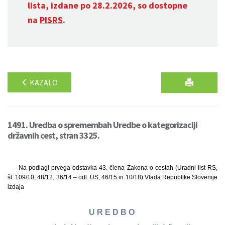
lista, izdane po 28.2.2026, so dostopne
na
PISRS
.
KAZALO
1491. Uredba o spremembah Uredbe o kategorizaciji
državnih cest, stran 3325.
Na podlagi prvega odstavka 43. člena Zakona o cestah (Uradni list RS,
št. 109/10, 48/12, 36/14 – odl. US, 46/15 in 10/18) Vlada Republike Slovenije
izdaja
U R E D B O