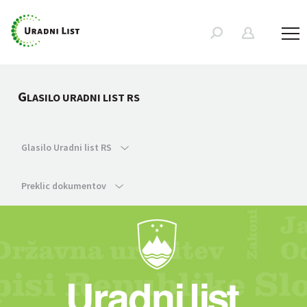
G
LASILO URADNI LIST RS
Glasilo Uradni list RS
Preklic dokumentov