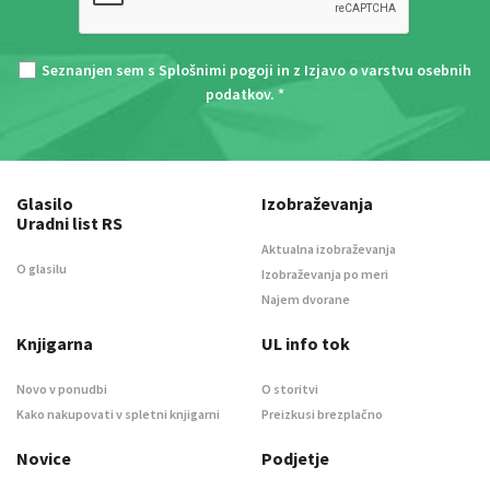
Seznanjen sem s
Splošnimi pogoji
in z
Izjavo o varstvu osebnih
podatkov
. *
Glasilo
Izobraževanja
Uradni list RS
Aktualna izobraževanja
O glasilu
Izobraževanja po meri
Najem dvorane
Knjigarna
UL info tok
Novo v ponudbi
O storitvi
Kako nakupovati v spletni knjigarni
Preizkusi brezplačno
Novice
Podjetje