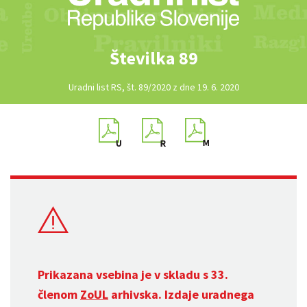
Številka 89
Uradni list RS, št. 89/2020 z dne 19. 6. 2020
Prikazana vsebina je v skladu s 33.
členom
ZoUL
arhivska. Izdaje uradnega