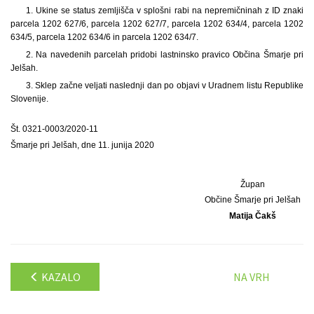
1. Ukine se status zemljišča v splošni rabi na nepremičninah z ID znaki
parcela 1202 627/6, parcela 1202 627/7, parcela 1202 634/4, parcela 1202
634/5, parcela 1202 634/6 in parcela 1202 634/7.
2. Na navedenih parcelah pridobi lastninsko pravico Občina Šmarje pri
Jelšah.
3. Sklep začne veljati naslednji dan po objavi v Uradnem listu Republike
Slovenije.
Št. 0321-0003/2020-11
Šmarje pri Jelšah, dne 11. junija 2020
Župan
Občine Šmarje pri Jelšah
Matija Čakš
KAZALO
NA VRH