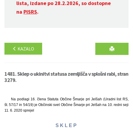
lista, izdane po 28.2.2026, so dostopne
na
PISRS
.
KAZALO
1481. Sklep o ukinitvi statusa zemljišča v splošni rabi, stran
3279.
Na podlagi 16. člena Statuta Občine Šmarje pri Jelšah (Uradni list RS,
št. 57/17 in 54/19) je Občinski svet Občine Šmarje pri Jelšah na 10. redni seji
11. 6. 2020 sprejel
S K L E P