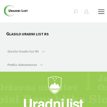
G
LASILO URADNI LIST RS
Glasilo Uradni list RS
Preklic dokumentov