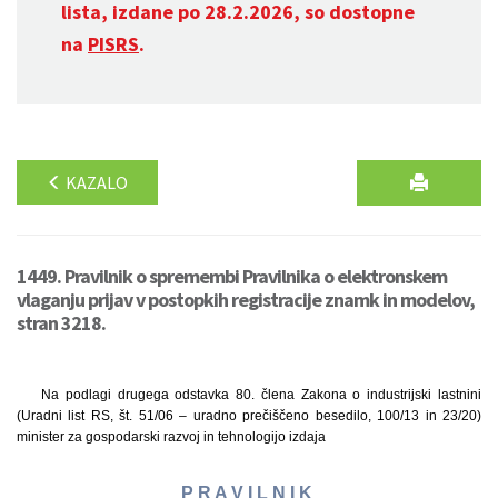
lista, izdane po 28.2.2026, so dostopne
na
PISRS
.
KAZALO
1449. Pravilnik o spremembi Pravilnika o elektronskem
vlaganju prijav v postopkih registracije znamk in modelov,
stran 3218.
Na podlagi drugega odstavka 80. člena Zakona o industrijski lastnini
(Uradni list RS, št. 51/06 – uradno prečiščeno besedilo, 100/13 in 23/20)
minister za gospodarski razvoj in tehnologijo izdaja
P R A V I L N I K