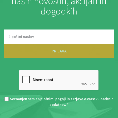
naših novostih, akcijah in
dogodkih
PRIJAVA
Seznanjen sem s
Splošnimi pogoji
in z
Izjavo o varstvu osebnih
podatkov
. *