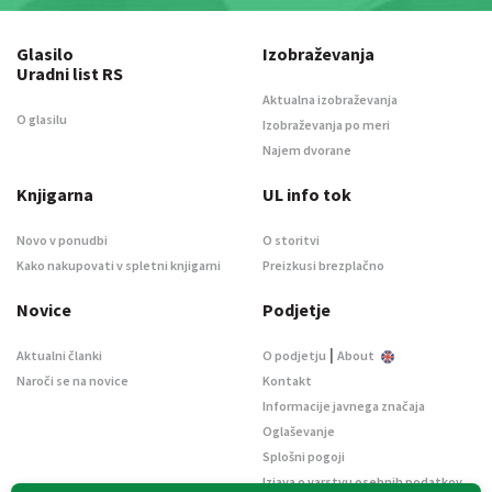
Glasilo
Izobraževanja
Uradni list RS
Aktualna izobraževanja
O glasilu
Izobraževanja po meri
Najem dvorane
Knjigarna
UL info tok
Novo v ponudbi
O storitvi
Kako nakupovati v spletni knjigarni
Preizkusi brezplačno
Novice
Podjetje
|
Aktualni članki
O podjetju
About
Naroči se na novice
Kontakt
Informacije javnega značaja
Oglaševanje
Splošni pogoji
Izjava o varstvu osebnih podatkov