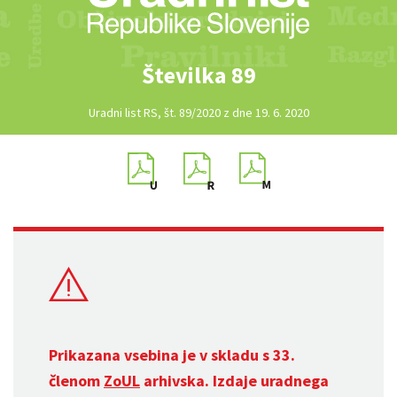
Številka 89
Uradni list RS, št. 89/2020 z dne 19. 6. 2020
Prikazana vsebina je v skladu s 33.
členom
ZoUL
arhivska. Izdaje uradnega