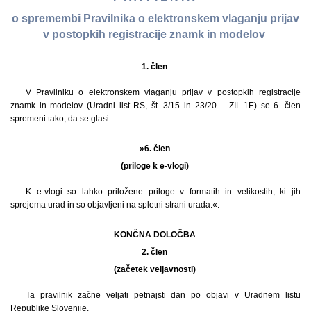
o spremembi Pravilnika o elektronskem vlaganju prijav
v postopkih registracije znamk in modelov
1. člen
V Pravilniku o elektronskem vlaganju prijav v postopkih registracije
znamk in modelov (Uradni list RS, št. 3/15 in 23/20 – ZIL-1E) se 6. člen
spremeni tako, da se glasi:
»6. člen
(priloge k e-vlogi)
K e-vlogi so lahko priložene priloge v formatih in velikostih, ki jih
sprejema urad in so objavljeni na spletni strani urada.«.
KONČNA DOLOČBA
2. člen
(začetek veljavnosti)
Ta pravilnik začne veljati petnajsti dan po objavi v Uradnem listu
Republike Slovenije.