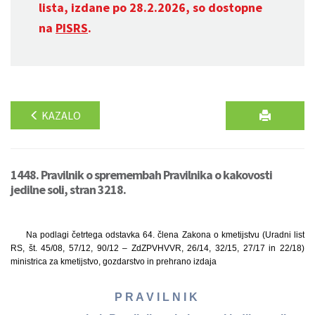
lista, izdane po 28.2.2026, so dostopne
na
PISRS
.
KAZALO
1448. Pravilnik o spremembah Pravilnika o kakovosti
jedilne soli, stran 3218.
Na podlagi četrtega odstavka 64. člena Zakona o kmetijstvu (Uradni list
RS, št. 45/08, 57/12, 90/12 – ZdZPVHVVR, 26/14, 32/15, 27/17 in 22/18)
ministrica za kmetijstvo, gozdarstvo in prehrano izdaja
P R A V I L N I K