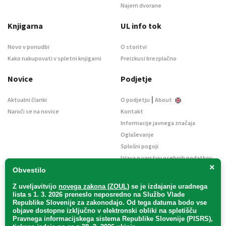
Najem dvorane
Knjigarna
UL info tok
Novo v ponudbi
O storitvi
Kako nakupovati v spletni knjigarni
Preizkusi brezplačno
Novice
Podjetje
|
Aktualni članki
O podjetju
About
Naroči se na novice
Kontakt
Informacije javnega značaja
Oglaševanje
Splošni pogoji
Izjava o varstvu osebnih podatkov
×
E-dražbe
Obvestilo
Z uveljavitvijo
novega zakona (ZOUL)
se je
izdajanje uradnega
lista s 1. 3. 2026 preneslo
neposredno
na Službo Vlade
Republike Slovenije za zakonodajo
. Od tega datuma bodo vse
objave dostopne izključno v elektronski obliki na spletišču
Pravnega informacijskega sistema Republike Slovenije (PISRS),
Uradni list d. o. o. – v likvidaciji / Vse pravice pridržane.