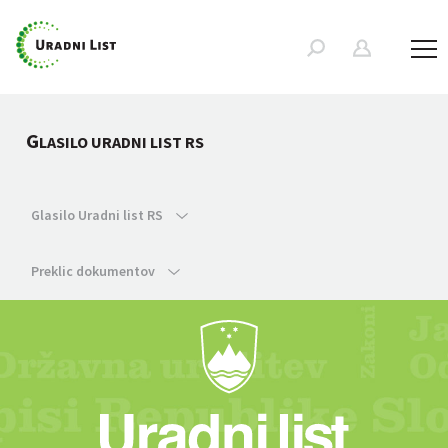
G
LASILO URADNI LIST RS
Glasilo Uradni list RS
Preklic dokumentov