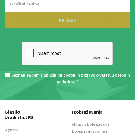
PRIJAVA
Seznanjen sem s
Splošnimi pogoji
in z
Izjavo o varstvu osebnih
podatkov
. *
Glasilo
Izobraževanja
Uradni list RS
Aktualna izobraževanja
O glasilu
Izobraževanja po meri