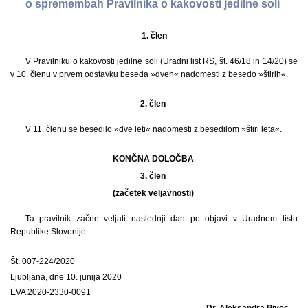
o spremembah Pravilnika o kakovosti jedilne soli
1.
člen
V Pravilniku o kakovosti jedilne soli (Uradni list RS, št. 46/18 in 14/20) se
v 10. členu v prvem odstavku beseda »dveh« nadomesti z besedo »štirih«.
2. člen
V 11. členu se besedilo »dve leti« nadomesti z besedilom »štiri leta«.
KONČNA DOLOČBA
3. člen
(začetek veljavnosti)
Ta pravilnik začne veljati naslednji dan po objavi v Uradnem listu
Republike Slovenije.
Št. 007-224/2020
Ljubljana, dne 10. junija 2020
EVA 2020-2330-0091
Dr. Aleksandra Pivec