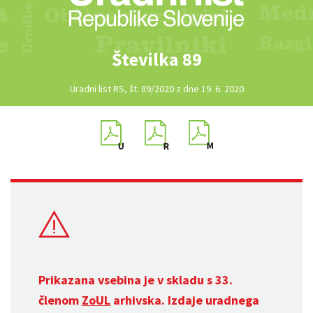
Številka 89
Uradni list RS, št. 89/2020 z dne 19. 6. 2020
Prikazana vsebina je v skladu s 33.
členom
ZoUL
arhivska. Izdaje uradnega