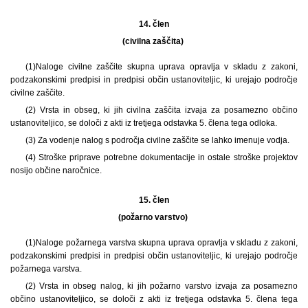
14. člen
(civilna zaščita)
(1)
Naloge civilne zaščite skupna uprava opravlja v skladu z zakoni,
podzakonskimi predpisi in predpisi občin ustanoviteljic, ki urejajo področje
civilne zaščite.
(2) Vrsta in obseg, ki jih civilna zaščita izvaja za posamezno občino
ustanoviteljico, se določi z akti iz tretjega odstavka 5. člena tega odloka.
(3) Za vodenje nalog s področja civilne zaščite se lahko imenuje vodja.
(4) Stroške priprave potrebne dokumentacije in ostale stroške projektov
nosijo občine naročnice.
15. člen
(požarno varstvo)
(1)
Naloge požarnega varstva skupna uprava opravlja v skladu z zakoni,
podzakonskimi predpisi in predpisi občin ustanoviteljic, ki urejajo področje
požarnega varstva.
(2) Vrsta in obseg nalog, ki jih požarno varstvo izvaja za posamezno
občino ustanoviteljico, se določi z akti iz tretjega odstavka 5. člena tega