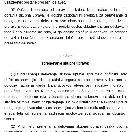
uslužbenec postane presežni delavec.
(6) Občina, ki odstopa od opravljanja katere izmed nalog, ki jo zanjo
opravlja skupna uprava, je dolžna zagotavljati sredstva za opravljanje te
naloge v ustreznem deležu za vse obveznosti, ki nastanejo do izteka
proračunskega leta, v katerem je podala odstop skladno s prvim odstavkom
tega člena oziroma do roka, ki ga občine določijo v dogovoru iz četrtega
odstavka tega člena, in v enakem deležu pokriti tudi stroške morebitnih
presežnih delavcev.
29. člen
(prenehanje skupne uprave)
(1)
O prenehanju delovanja skupne uprave sprejmejo občinski sveti
občin ustanoviteljic odlok o ukinitvi organa skupne uprave, v katerem se
določijo razmerja glede kritja stroškov obveznosti, stroškov morebitnih
presežnih javnih uslužbencev, delitev premoženja ter morebitna druga
razmerja in določijo roki, v katerih so občine ustanoviteljice dolžne kriti
stroške oziroma izvesti druga dejanja. Odlok o ukinitvi organa skupne uprave
morajo sprejeti vse občine ustanoviteljice v istem besedilu najkasneje v roku
enega leta od sprejema zadnjega ugotovitvenega sklepa na občinskih
svetih.
(2) V primeru prenehanja delovanja skupne uprave, vsaka občina
ustanoviteljica, iz katere so bili v skupno upravo prevzeti njeni javni