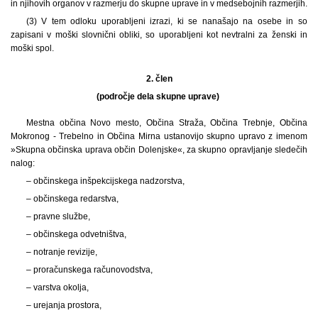
in njihovih organov v razmerju do skupne uprave in v medsebojnih razmerjih.
(3) V tem odloku uporabljeni izrazi, ki se nanašajo na osebe in so
zapisani v moški slovnični obliki, so uporabljeni kot nevtralni za ženski in
moški spol.
2. člen
(področje dela skupne uprave)
Mestna občina Novo mesto, Občina Straža, Občina Trebnje, Občina
Mokronog - Trebelno in Občina Mirna ustanovijo skupno upravo z imenom
»Skupna občinska uprava občin Dolenjske«, za skupno opravljanje sledečih
nalog:
– občinskega inšpekcijskega nadzorstva,
– občinskega redarstva,
– pravne službe,
– občinskega odvetništva,
– notranje revizije,
– proračunskega računovodstva,
– varstva okolja,
– urejanja prostora,