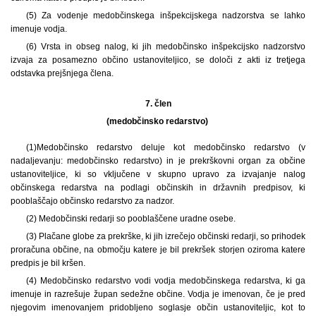
(5) Za vodenje medobčinskega inšpekcijskega nadzorstva se lahko
imenuje vodja.
(6) Vrsta in obseg nalog, ki jih medobčinsko inšpekcijsko nadzorstvo
izvaja za posamezno občino ustanoviteljico, se določi z akti iz tretjega
odstavka prejšnjega člena.
7. člen
(medobčinsko redarstvo)
(1)
Medobčinsko redarstvo deluje kot medobčinsko redarstvo (v
nadaljevanju: medobčinsko redarstvo) in je prekrškovni organ za občine
ustanoviteljice, ki so vključene v skupno upravo za izvajanje nalog
občinskega redarstva na podlagi občinskih in državnih predpisov, ki
pooblaščajo občinsko redarstvo za nadzor.
(2) Medobčinski redarji so pooblaščene uradne osebe.
(3) Plačane globe za prekrške, ki jih izrečejo občinski redarji, so prihodek
proračuna občine, na območju katere je bil prekršek storjen oziroma katere
predpis je bil kršen.
(4) Medobčinsko redarstvo vodi vodja medobčinskega redarstva, ki ga
imenuje in razrešuje župan sedežne občine. Vodja je imenovan, če je pred
njegovim imenovanjem pridobljeno soglasje občin ustanoviteljic, kot to