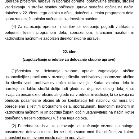
uporabe prostorov, nabave in uporabe opreme, obratovalne stroške, stroške
vzdrževanja in stroške storitev občinske uprave sedežne občine na način,
določen v 22. členu tega odloka v višini, določeni z letnim programom dela,
sporazumom, finančnim načrtom in kadrovskim načrtom.
(4) Za naročanje opreme in storitev ter sklepanje pogodb v skladu s
potrjenim letnim programom dela, sporazumom, finančnim načrtom in
kadrovskim načrtom je zadolžen direktor skupne uprave.
22. člen
(zagotavljanje sredstev za delovanje skupne uprave)
(1)
Sredstva za delovanje skupne uprave zagotavljajo občine
ustanoviteljice praviloma v razmerju števila prebivalcev posamezne občine
do števila vseh prebivalcev občin ustanoviteljic. Kadar vsebina dela to
narekuje se lahko stroški delijo tudi glede na dejanski obseg dela, ki se
izvaja za posamezno občino ali glede na vrednost investicije, ki se izvaja na
območju posamezne občine ali po kombinaciji teh načinov, kar mora biti
opredeljeno z letnim programom dela, sporazumom, finančnim načrtom in
kadrovskim načrtom, ki jih potrdijo župani občin ustanoviteljic na način, kot je
določeno v tretjem odstavku 4. člena tega odloka.
(2) Potrebna sredstva za delovanje se izračunajo vezano na naloge,
posamezno delovno mesto, ter se delijo samo med tiste občine, za katere
zaposleni na delovnem mestu naloge opravljajo.