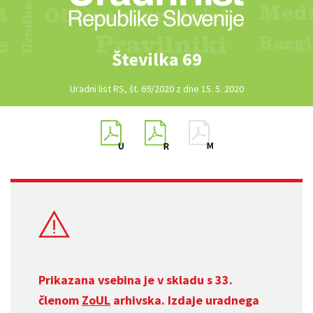
Številka 69
Uradni list RS, št. 69/2020 z dne 15. 5. 2020
Prikazana vsebina je v skladu s 33.
členom
ZoUL
arhivska. Izdaje uradnega