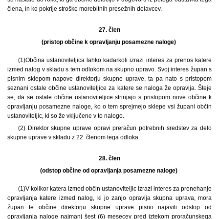
člena, in ko pokrije stroške morebitnih presežnih delavcev.
27. člen
(pristop občine k opravljanju posamezne naloge)
(1)
Občina ustanoviteljica lahko kadarkoli izrazi interes za prenos katere
izmed nalog v skladu s tem odlokom na skupno upravo. Svoj interes župan s
pisnim sklepom napove direktorju skupne uprave, ta pa nato s pristopom
seznani ostale občine ustanoviteljice za katere se naloga že opravlja. Šteje
se, da se ostale občine ustanoviteljice strinjajo s pristopom nove občine k
opravljanju posamezne naloge, ko o tem sprejmejo sklepe vsi župani občin
ustanoviteljic, ki so že vključene v to nalogo.
(2) Direktor skupne uprave opravi preračun potrebnih sredstev za delo
skupne uprave v skladu z 22. členom tega odloka.
28. člen
(odstop občine od opravljanja posamezne naloge)
(1)
V kolikor katera izmed občin ustanoviteljic izrazi interes za prenehanje
opravljanja katere izmed nalog, ki jo zanjo opravlja skupna uprava, mora
župan te občine direktorju skupne uprave pisno najaviti odstop od
opravljanja naloge najmanj šest (6) mesecev pred iztekom proračunskega