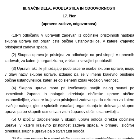
III. NAČIN DELA, POOBLASTILA IN ODGOVORNOSTI
17. člen
(upravne zadeve, odgovornost)
(1)
Pri odločanju v upravnih zadevah iz občinske pristojnosti nastopa
skupna uprava kot organ tiste občine ustanoviteljice, v katere krajevno
pristojnost zadeva spada.
(2) Skupna uprava je pristojna za odločanje na prvi stopnji v upravnih
zadevah, za katere je organizirana, v skladu s svojimi pooblastili.
(3) Upravni akti, ki jih izdajajo pooblaščene osebe skupne uprave, imajo
v glavi naziv skupne uprave, izdajajo pa se v imenu krajevno pristojne
občine ustanoviteljice, kateri se ob sleherni izdaji vročajo v vednost.
(4) Skupna uprava mora pri izvrševanju svojih nalog ravnati po
usmeritvah župana in nalogah direktorja občinske uprave občine
ustanoviteljice, v katere krajevno pristojnost zadeva spada oziroma za katero
izvršuje nalogo, glede splošnih vprašanj organiziranja in delovanja skupne
uprave pa po skupnih usmeritvah vseh županov občin ustanoviteljic.
(5) O izločitvi zaposlenega v skupni upravi odloča direktor občinske
uprave, v katero krajevno pristojnost zadeva spada. V primeru izločitve
direktorja skupne uprave pa o stvari tudi odloča.
(6) Skupna uprava je s strani občin ustanoviteljic pooblaščena za podajo