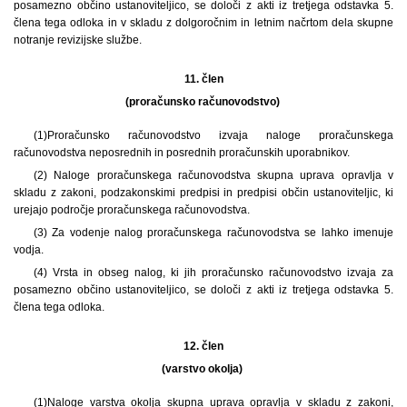
posamezno občino ustanoviteljico, se določi z akti iz tretjega odstavka 5.
člena tega odloka in v skladu z dolgoročnim in letnim načrtom dela skupne
notranje revizijske službe.
11. člen
(proračunsko računovodstvo)
(1)
Proračunsko računovodstvo izvaja naloge proračunskega
računovodstva neposrednih in posrednih proračunskih uporabnikov.
(2) Naloge proračunskega računovodstva skupna uprava opravlja v
skladu z zakoni, podzakonskimi predpisi in predpisi občin ustanoviteljic, ki
urejajo področje proračunskega računovodstva.
(3) Za vodenje nalog proračunskega računovodstva se lahko imenuje
vodja.
(4) Vrsta in obseg nalog, ki jih proračunsko računovodstvo izvaja za
posamezno občino ustanoviteljico, se določi z akti iz tretjega odstavka 5.
člena tega odloka.
12. člen
(varstvo okolja)
(1)
Naloge varstva okolja skupna uprava opravlja v skladu z zakoni,