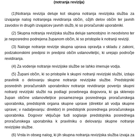
(notranja revizija)
(1)
Notranja revizija deluje kot skupna notranja revizijska služba za
izvajanje nalog notranjega revidiranja občin, ožjih delov občin ter javnih
zavodov in drugih izvajalcev javnih služb, ki so proračunski uporabniki.
(2) Skupna notranja revizijska služba deluje samostojno in neodvisno ter
je neposredno podrejena županom občin, ki so pristopile k notranji reviziji.
(3) Naloge notranje revizije skupna uprava opravlja v skladu z zakoni,
podzakonskimi predpisi in predpisi občin ustanoviteljic, ki urejajo področje
revidiranja.
(4) Za vodenje notranje revizijske službe se lahko imenuje vodja.
(5) Župani občin, ki so pristopile k skupni notranji revizijski službi, izdajo
pravilnik o delovanju skupne notranje revizijske službe. Predstojniki
posrednih proračunskih uporabnikov notranje revidiranje poverijo skupni
notranji revizijski službi na podlagi posebnega dogovora, ki ga sklenejo
župan občine ustanoviteljice posameznega posrednega proračunskega
uporabnika, predstojnik organa skupne uprave (direktor ali vodja skupne
uprave; v nadaljevanju: direktor) in predstojnik posrednega proračunskega
uporabnika. Dogovor vključuje tudi soglasje predstojnika posrednega
proračunskega uporabnika k pravilniku o delovanju skupne notranje
revizijske službe.
(6) Vrsta in obseg nalog, ki jih skupna notranja revizijska služba izvaja za