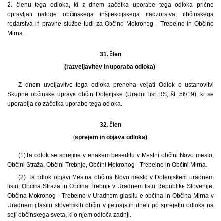
2. členu tega odloka, ki z dnem začetka uporabe tega odloka prične
opravljati naloge občinskega inšpekcijskega nadzorstva, občinskega
redarstva in pravne službe tudi za Občino Mokronog - Trebelno in Občino
Mirna.
31. člen
(razveljavitev in uporaba odloka)
Z dnem uveljavitve tega odloka preneha veljati Odlok o ustanovitvi
Skupne občinske uprave občin Dolenjske (Uradni list RS, št. 56/19), ki se
uporablja do začetka uporabe tega odloka.
32. člen
(sprejem in objava odloka)
(1)
Ta odlok se sprejme v enakem besedilu v Mestni občini Novo mesto,
Občini Straža, Občini Trebnje, Občini Mokronog - Trebelno in Občini Mirna.
(2) Ta odlok objavi Mestna občina Novo mesto v Dolenjskem uradnem
listu, Občina Straža in Občina Trebnje v Uradnem listu Republike Slovenije,
Občina Mokronog - Trebelno v Uradnem glasilu e-občina in Občina Mirna v
Uradnem glasilu slovenskih občin v petnajstih dneh po sprejetju odloka na
seji občinskega sveta, ki o njem odloča zadnji.