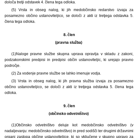
določa tretji odstavek 4. člena tega odloka.
(5) Vrsta in obseg nalog, ki jih medobčinsko redarstvo izvaja za
posamezno občino ustanoviteljico, se določi z akti iz tretjega odstavka 5.
člena tega odloka.
8. člen
(pravna služba)
(1)
Naloge pravne službe skupna uprava opravlja v skladu z zakoni,
podzakonskimi predpisi in predpisi občin ustanoviteljic, ki urejajo pravno
področje.
(2) Za vodenje pravne službe se lahko imenuje vodja.
(3) Vrsta in obseg nalog, ki jih pravna služba izvaja za posamezno
občino ustanoviteljico, se določi z akti iz tretjega odstavka 5. člena tega
odloka.
9. člen
(občinsko odvetništvo)
(1)
Občinsko odvetništvo deluje kot medobčinsko odvetništvo (v
nadaljevanju: medobčinsko odvetništvo) in pred sodišči ter drugimi državnimi
organi zastopa občine ustanoviteljice, ki so vključene v skupno upravo za