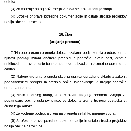
odloka.
(3) Za vodenje nalog požarnega varstva se lahko imenuje vodja.
(4) Stroške priprave potrebne dokumentacije in ostale stroške projektov
nosijo občine naročnice.
16. člen
(urejanje prometa)
(1)
Naloge urejanja prometa določajo zakoni, podzakonski predpisi ter na
njihovi podlagi izdani občinski predpisi s področja javnih cest, cestnih
priključkih na javne ceste ter prometne signalizacije in prometne opreme na
cestah.
(2) Naloge urejanja prometa skupna uprava opravlja v skladu z zakoni,
podzakonskimi predpisi in predpisi občin ustanoviteljic, ki urejajo področje
urejanja prometa.
(3) Vrsta in obseg nalog, ki se v okviru urejanja prometa izvajajo za
posamezno občino ustanoviteljico, se določi z akti iz tretjega odstavka 5.
člena tega odloka.
(4) Za vodenje področja urejanja prometa se lahko imenuje vodja.
(5) Stroške priprave potrebne dokumentacije in ostale stroške projektov
nosijo občine naročnice.