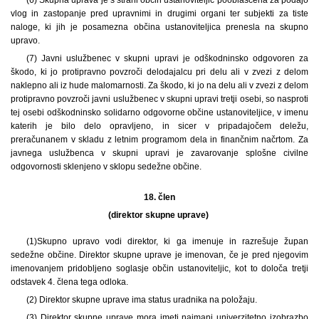
vlog in zastopanje pred upravnimi in drugimi organi ter subjekti za tiste
naloge, ki jih je posamezna občina ustanoviteljica prenesla na skupno
upravo.
(7) Javni uslužbenec v skupni upravi je odškodninsko odgovoren za
škodo, ki jo protipravno povzroči delodajalcu pri delu ali v zvezi z delom
naklepno ali iz hude malomarnosti. Za škodo, ki jo na delu ali v zvezi z delom
protipravno povzroči javni uslužbenec v skupni upravi tretji osebi, so nasproti
tej osebi odškodninsko solidarno odgovorne občine ustanoviteljice, v imenu
katerih je bilo delo opravljeno, in sicer v pripadajočem deležu,
preračunanem v skladu z letnim programom dela in finančnim načrtom. Za
javnega uslužbenca v skupni upravi je zavarovanje splošne civilne
odgovornosti sklenjeno v sklopu sedežne občine.
18. člen
(direktor skupne uprave)
(1)
Skupno upravo vodi direktor, ki ga imenuje in razrešuje župan
sedežne občine. Direktor skupne uprave je imenovan, če je pred njegovim
imenovanjem pridobljeno soglasje občin ustanoviteljic, kot to določa tretji
odstavek 4. člena tega odloka.
(2) Direktor skupne uprave ima status uradnika na položaju.
(3) Direktor skupne uprave mora imeti najmanj univerzitetno izobrazbo