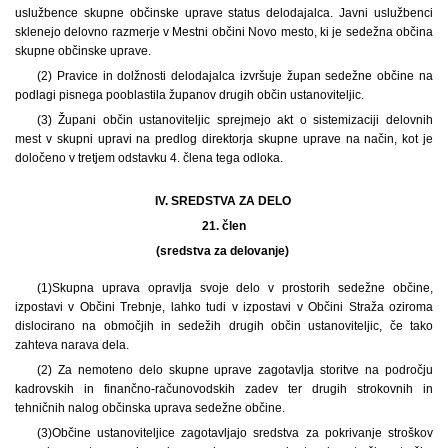
uslužbence skupne občinske uprave status delodajalca. Javni uslužbenci
sklenejo delovno razmerje v Mestni občini Novo mesto, ki je sedežna občina
skupne občinske uprave.
(2) Pravice in dolžnosti delodajalca izvršuje župan sedežne občine na
podlagi pisnega pooblastila županov drugih občin ustanoviteljic.
(3) Župani občin ustanoviteljic sprejmejo akt o sistemizaciji delovnih
mest v skupni upravi na predlog direktorja skupne uprave na način, kot je
določeno v tretjem odstavku 4. člena tega odloka.
IV. SREDSTVA ZA DELO
21. člen
(sredstva za delovanje)
(1)
Skupna uprava opravlja svoje delo v prostorih sedežne občine,
izpostavi v Občini Trebnje, lahko tudi v izpostavi v Občini Straža oziroma
dislocirano na območjih in sedežih drugih občin ustanoviteljic, če tako
zahteva narava dela.
(2) Za nemoteno delo skupne uprave zagotavlja storitve na področju
kadrovskih in finančno-računovodskih zadev ter drugih strokovnih in
tehničnih nalog občinska uprava sedežne občine.
(3)
Občine ustanoviteljice zagotavljajo sredstva za pokrivanje stroškov