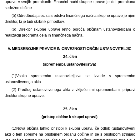
upravo v svojih proračunih. Finančni načrt skupne uprave je del proračuna
sedežne občine.
(5) Odredbodajalec za sredstva finančnega načrta skupne uprave je njen
direktor, ki je tudi skrbnik prihodkov.
(6) Direktor skupne uprave letno poroča občinam ustanoviteljicam o
realizaciji programa dela in finančnega načrta.
V. MEDSEBOJNE PRAVICE IN OBVEZNOSTI OBČIN USTANOVITELJIC
24. člen
(sprememba ustanoviteljstva)
(1)
Vsaka sprememba ustanoviteljstva se izvede s spremembo
ustanovitvenega akta.
(2) Predlog ustanovitvenega akta z vključenimi spremembami pripravi
direktor skupne uprave.
25. člen
(pristop občine k skupni upravi)
(1)
Nova občina lahko pristopi k skupni upravi, če odlok (ustanovitveni
akt) o tem sprejme na pristojnem organu občine in se s pristopom strinjajo