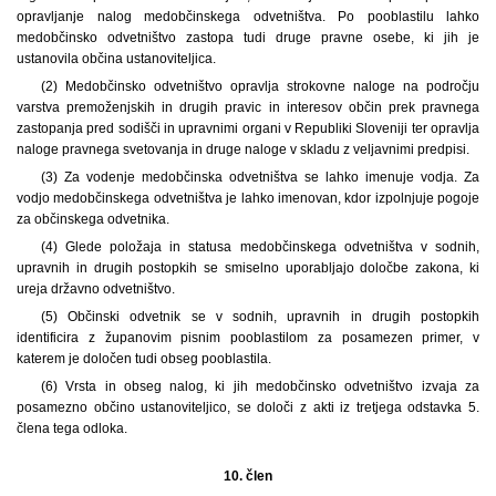
opravljanje nalog medobčinskega odvetništva. Po pooblastilu lahko
medobčinsko odvetništvo zastopa tudi druge pravne osebe, ki jih je
ustanovila občina ustanoviteljica.
(2) Medobčinsko odvetništvo opravlja strokovne naloge na področju
varstva premoženjskih in drugih pravic in interesov občin prek pravnega
zastopanja pred sodišči in upravnimi organi v Republiki Sloveniji ter opravlja
naloge pravnega svetovanja in druge naloge v skladu z veljavnimi predpisi.
(3) Za vodenje medobčinska odvetništva se lahko imenuje vodja. Za
vodjo medobčinskega odvetništva je lahko imenovan, kdor izpolnjuje pogoje
za občinskega odvetnika.
(4) Glede položaja in statusa medobčinskega odvetništva v sodnih,
upravnih in drugih postopkih se smiselno uporabljajo določbe zakona, ki
ureja državno odvetništvo.
(5) Občinski odvetnik se v sodnih, upravnih in drugih postopkih
identificira z županovim pisnim pooblastilom za posamezen primer, v
katerem je določen tudi obseg pooblastila.
(6) Vrsta in obseg nalog, ki jih medobčinsko odvetništvo izvaja za
posamezno občino ustanoviteljico, se določi z akti iz tretjega odstavka 5.
člena tega odloka.
10. člen