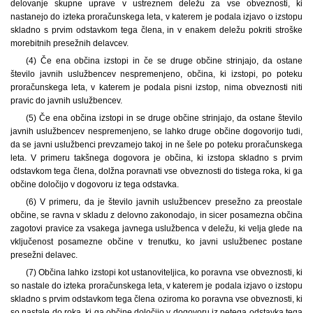
delovanje skupne uprave v ustreznem deležu za vse obveznosti, ki
nastanejo do izteka proračunskega leta, v katerem je podala izjavo o izstopu
skladno s prvim odstavkom tega člena, in v enakem deležu pokriti stroške
morebitnih presežnih delavcev.
(4) Če ena občina izstopi in če se druge občine strinjajo, da ostane
število javnih uslužbencev nespremenjeno, občina, ki izstopi, po poteku
proračunskega leta, v katerem je podala pisni izstop, nima obveznosti niti
pravic do javnih uslužbencev.
(5) Če ena občina izstopi in se druge občine strinjajo, da ostane število
javnih uslužbencev nespremenjeno, se lahko druge občine dogovorijo tudi,
da se javni uslužbenci prevzamejo takoj in ne šele po poteku proračunskega
leta. V primeru takšnega dogovora je občina, ki izstopa skladno s prvim
odstavkom tega člena, dolžna poravnati vse obveznosti do tistega roka, ki ga
občine določijo v dogovoru iz tega odstavka.
(6) V primeru, da je število javnih uslužbencev presežno za preostale
občine, se ravna v skladu z delovno zakonodajo, in sicer posamezna občina
zagotovi pravice za vsakega javnega uslužbenca v deležu, ki velja glede na
vključenost posamezne občine v trenutku, ko javni uslužbenec postane
presežni delavec.
(7) Občina lahko izstopi kot ustanoviteljica, ko poravna vse obveznosti, ki
so nastale do izteka proračunskega leta, v katerem je podala izjavo o izstopu
skladno s prvim odstavkom tega člena oziroma ko poravna vse obveznosti, ki
so nastale do roka, ki ga občine določijo v dogovoru iz petega odstavka tega