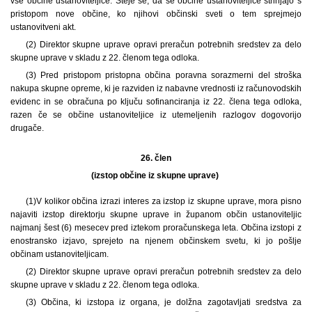
vse občine ustanoviteljice. Šteje se, da se občine ustanoviteljice strinjajo s
pristopom nove občine, ko njihovi občinski sveti o tem sprejmejo
ustanovitveni akt.
(2) Direktor skupne uprave opravi preračun potrebnih sredstev za delo
skupne uprave v skladu z 22. členom tega odloka.
(3) Pred pristopom pristopna občina poravna sorazmerni del stroška
nakupa skupne opreme, ki je razviden iz nabavne vrednosti iz računovodskih
evidenc in se obračuna po ključu sofinanciranja iz 22. člena tega odloka,
razen če se občine ustanoviteljice iz utemeljenih razlogov dogovorijo
drugače.
26. člen
(izstop občine iz skupne uprave)
(1)
V kolikor občina izrazi interes za izstop iz skupne uprave, mora pisno
najaviti izstop direktorju skupne uprave in županom občin ustanoviteljic
najmanj šest (6) mesecev pred iztekom proračunskega leta. Občina izstopi z
enostransko izjavo, sprejeto na njenem občinskem svetu, ki jo pošlje
občinam ustanoviteljicam.
(2) Direktor skupne uprave opravi preračun potrebnih sredstev za delo
skupne uprave v skladu z 22. členom tega odloka.
(3) Občina, ki izstopa iz organa, je dolžna zagotavljati sredstva za