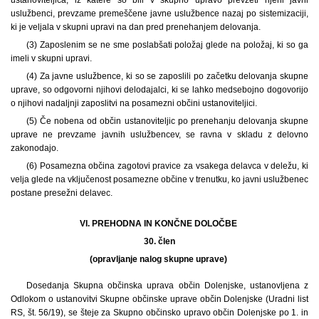
uslužbenci, prevzame premeščene javne uslužbence nazaj po sistemizaciji,
ki je veljala v skupni upravi na dan pred prenehanjem delovanja.
(3) Zaposlenim se ne sme poslabšati položaj glede na položaj, ki so ga
imeli v skupni upravi.
(4) Za javne uslužbence, ki so se zaposlili po začetku delovanja skupne
uprave, so odgovorni njihovi delodajalci, ki se lahko medsebojno dogovorijo
o njihovi nadaljnji zaposlitvi na posamezni občini ustanoviteljici.
(5) Če nobena od občin ustanoviteljic po prenehanju delovanja skupne
uprave ne prevzame javnih uslužbencev, se ravna v skladu z delovno
zakonodajo.
(6) Posamezna občina zagotovi pravice za vsakega delavca v deležu, ki
velja glede na vključenost posamezne občine v trenutku, ko javni uslužbenec
postane presežni delavec.
VI. PREHODNA IN KONČNE DOLOČBE
30. člen
(opravljanje nalog skupne uprave)
Dosedanja Skupna občinska uprava občin Dolenjske, ustanovljena z
Odlokom o ustanovitvi Skupne občinske uprave občin Dolenjske (Uradni list
RS, št. 56/19), se šteje za Skupno občinsko upravo občin Dolenjske po 1. in