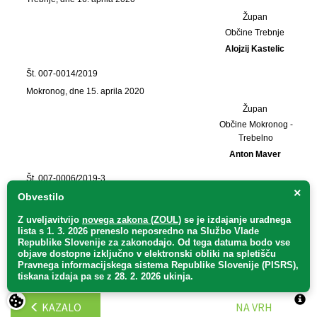
Župan
Občine Trebnje
Alojzij Kastelic
Št. 007-0014/2019
Mokronog, dne 15. aprila 2020
Župan
Občine Mokronog -
Trebelno
Anton Maver
Št. 007-0006/2019-3
×
Obvestilo
Mirna, dne 3. aprila 2020
Župan
Z uveljavitvijo
novega zakona (ZOUL)
se je
izdajanje uradnega
Občine Mirna
lista s 1. 3. 2026 preneslo
neposredno
na Službo Vlade
Republike Slovenije za zakonodajo
. Od tega datuma bodo vse
Dušan Skerbiš
objave dostopne izključno v elektronski obliki na spletišču
Pravnega informacijskega sistema Republike Slovenije (PISRS),
tiskana izdaja pa se z 28. 2. 2026 ukinja.
KAZALO
NA VRH