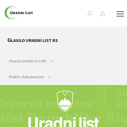
G
LASILO URADNI LIST RS
Glasilo Uradni list RS
Preklic dokumentov