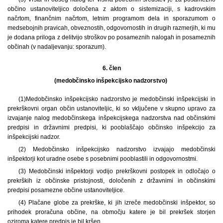
občino ustanoviteljico določena z aktom o sistemizaciji, s kadrovskim
načrtom, finančnim načrtom, letnim programom dela in sporazumom o
medsebojnih pravicah, obveznostih, odgovornostih in drugih razmerjih, ki mu
je dodana priloga z delitvijo stroškov po posameznih nalogah in posameznih
občinah (v nadaljevanju: sporazum).
6. člen
(medobčinsko inšpekcijsko nadzorstvo)
(1)
Medobčinsko inšpekcijsko nadzorstvo je medobčinski inšpekcijski in
prekrškovni organ občin ustanoviteljic, ki so vključene v skupno upravo za
izvajanje nalog medobčinskega inšpekcijskega nadzorstva nad občinskimi
predpisi in državnimi predpisi, ki pooblaščajo občinsko inšpekcijo za
inšpekcijski nadzor.
(2) Medobčinsko inšpekcijsko nadzorstvo izvajajo medobčinski
inšpektorji kot uradne osebe s posebnimi pooblastili in odgovornostmi.
(3) Medobčinski inšpektorji vodijo prekrškovni postopek in odločajo o
prekrških iz občinske pristojnosti, določenih z državnimi in občinskimi
predpisi posamezne občine ustanoviteljice.
(4) Plačane globe za prekrške, ki jih izreče medobčinski inšpektor, so
prihodek proračuna občine, na območju katere je bil prekršek storjen
oziroma katere predpis je bil kršen.