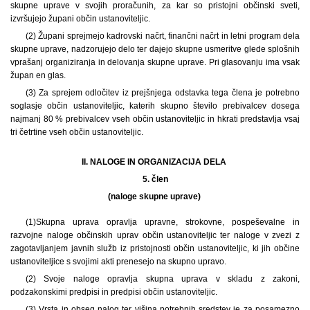
skupne uprave v svojih proračunih, za kar so pristojni občinski sveti,
izvršujejo župani občin ustanoviteljic.
(2) Župani sprejmejo kadrovski načrt, finančni načrt in letni program dela
skupne uprave, nadzorujejo delo ter dajejo skupne usmeritve glede splošnih
vprašanj organiziranja in delovanja skupne uprave. Pri glasovanju ima vsak
župan en glas.
(3) Za sprejem odločitev iz prejšnjega odstavka tega člena je potrebno
soglasje občin ustanoviteljic, katerih skupno število prebivalcev dosega
najmanj 80 % prebivalcev vseh občin ustanoviteljic in hkrati predstavlja vsaj
tri četrtine vseh občin ustanoviteljic.
II. NALOGE IN ORGANIZACIJA DELA
5. člen
(naloge skupne uprave)
(1)
Skupna uprava opravlja upravne, strokovne, pospeševalne in
razvojne naloge občinskih uprav občin ustanoviteljic ter naloge v zvezi z
zagotavljanjem javnih služb iz pristojnosti občin ustanoviteljic, ki jih občine
ustanoviteljice s svojimi akti prenesejo na skupno upravo.
(2) Svoje naloge opravlja skupna uprava v skladu z zakoni,
podzakonskimi predpisi in predpisi občin ustanoviteljic.
(3) Vrsta in obseg nalog ter višina potrebnih sredstev je za posamezno