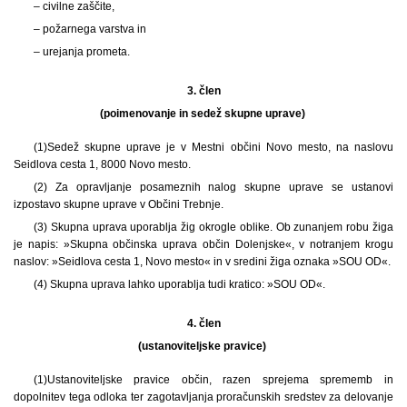
– civilne zaščite,
– požarnega varstva in
– urejanja prometa.
3. člen
(poimenovanje in sedež skupne uprave)
(1)
Sedež skupne uprave je v Mestni občini Novo mesto, na naslovu
Seidlova cesta 1, 8000 Novo mesto.
(2) Za opravljanje posameznih nalog skupne uprave se ustanovi
izpostavo skupne uprave v Občini Trebnje.
(3) Skupna uprava uporablja žig okrogle oblike. Ob zunanjem robu žiga
je napis: »Skupna občinska uprava občin Dolenjske«, v notranjem krogu
naslov: »Seidlova cesta 1, Novo mesto« in v sredini žiga oznaka »SOU OD«.
(4) Skupna uprava lahko uporablja tudi kratico: »SOU OD«.
4. člen
(ustanoviteljske pravice)
(1)
Ustanoviteljske pravice občin, razen sprejema sprememb in
dopolnitev tega odloka ter zagotavljanja proračunskih sredstev za delovanje