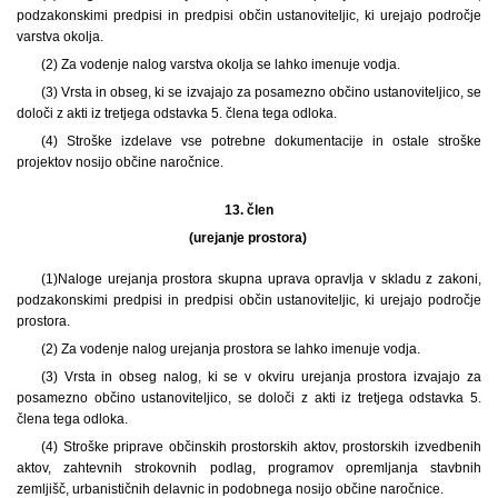
podzakonskimi predpisi in predpisi občin ustanoviteljic, ki urejajo področje
varstva okolja.
(2) Za vodenje nalog varstva okolja se lahko imenuje vodja.
(3) Vrsta in obseg, ki se izvajajo za posamezno občino ustanoviteljico, se
določi z akti iz tretjega odstavka 5. člena tega odloka.
(4) Stroške izdelave vse potrebne dokumentacije in ostale stroške
projektov nosijo občine naročnice.
13. člen
(urejanje prostora)
(1)
Naloge urejanja prostora skupna uprava opravlja v skladu z zakoni,
podzakonskimi predpisi in predpisi občin ustanoviteljic, ki urejajo področje
prostora.
(2) Za vodenje nalog urejanja prostora se lahko imenuje vodja.
(3) Vrsta in obseg nalog, ki se v okviru urejanja prostora izvajajo za
posamezno občino ustanoviteljico, se določi z akti iz tretjega odstavka 5.
člena tega odloka.
(4) Stroške priprave občinskih prostorskih aktov, prostorskih izvedbenih
aktov, zahtevnih strokovnih podlag, programov opremljanja stavbnih
zemljišč, urbanističnih delavnic in podobnega nosijo občine naročnice.