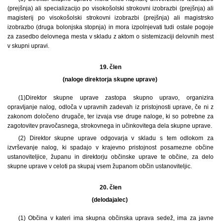
(prejšnja) ali specializacijo po visokošolski strokovni izobrazbi (prejšnja) ali
magisterij po visokošolski strokovni izobrazbi (prejšnja) ali magistrsko
izobrazbo (druga bolonjska stopnja) in mora izpolnjevati tudi ostale pogoje
za zasedbo delovnega mesta v skladu z aktom o sistemizaciji delovnih mest
v skupni upravi.
19. člen
(naloge direktorja skupne uprave)
(1)
Direktor skupne uprave zastopa skupno upravo, organizira
opravljanje nalog, odloča v upravnih zadevah iz pristojnosti uprave, če ni z
zakonom določeno drugače, ter izvaja vse druge naloge, ki so potrebne za
zagotovitev pravočasnega, strokovnega in učinkovitega dela skupne uprave.
(2) Direktor skupne uprave odgovarja v skladu s tem odlokom za
izvrševanje nalog, ki spadajo v krajevno pristojnost posamezne občine
ustanoviteljice, županu in direktorju občinske uprave te občine, za delo
skupne uprave v celoti pa skupaj vsem županom občin ustanoviteljic.
20. člen
(delodajalec)
(1) Občina v kateri ima skupna občinska uprava sedež, ima za javne