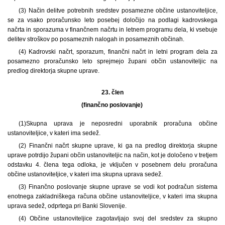
(3) Način delitve potrebnih sredstev posamezne občine ustanoviteljice,
se za vsako proračunsko leto posebej določijo na podlagi kadrovskega
načrta in sporazuma v finančnem načrtu in letnem programu dela, ki vsebuje
delitev stroškov po posameznih nalogah in posameznih občinah.
(4) Kadrovski načrt, sporazum, finančni načrt in letni program dela za
posamezno proračunsko leto sprejmejo župani občin ustanoviteljic na
predlog direktorja skupne uprave.
23. člen
(finančno poslovanje)
(1)
Skupna uprava je neposredni uporabnik proračuna občine
ustanoviteljice, v kateri ima sedež.
(2) Finančni načrt skupne uprave, ki ga na predlog direktorja skupne
uprave potrdijo župani občin ustanoviteljic na način, kot je določeno v tretjem
odstavku 4. člena tega odloka, je vključen v posebnem delu proračuna
občine ustanoviteljice, v kateri ima skupna uprava sedež.
(3) Finančno poslovanje skupne uprave se vodi kot podračun sistema
enotnega zakladniškega računa občine ustanoviteljice, v kateri ima skupna
uprava sedež, odprtega pri Banki Slovenije.
(4) Občine ustanoviteljice zagotavljajo svoj del sredstev za skupno