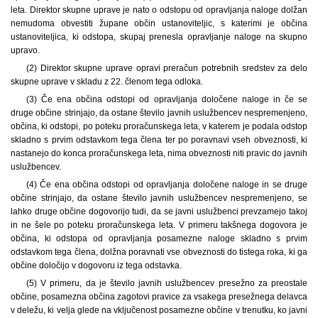
leta. Direktor skupne uprave je nato o odstopu od opravljanja naloge dolžan
nemudoma obvestiti župane občin ustanoviteljic, s katerimi je občina
ustanoviteljica, ki odstopa, skupaj prenesla opravljanje naloge na skupno
upravo.
(2) Direktor skupne uprave opravi preračun potrebnih sredstev za delo
skupne uprave v skladu z 22. členom tega odloka.
(3) Če ena občina odstopi od opravljanja določene naloge in če se
druge občine strinjajo, da ostane število javnih uslužbencev nespremenjeno,
občina, ki odstopi, po poteku proračunskega leta, v katerem je podala odstop
skladno s prvim odstavkom tega člena ter po poravnavi vseh obveznosti, ki
nastanejo do konca proračunskega leta, nima obveznosti niti pravic do javnih
uslužbencev.
(4) Če ena občina odstopi od opravljanja določene naloge in se druge
občine strinjajo, da ostane število javnih uslužbencev nespremenjeno, se
lahko druge občine dogovorijo tudi, da se javni uslužbenci prevzamejo takoj
in ne šele po poteku proračunskega leta. V primeru takšnega dogovora je
občina, ki odstopa od opravljanja posamezne naloge skladno s prvim
odstavkom tega člena, dolžna poravnati vse obveznosti do tistega roka, ki ga
občine določijo v dogovoru iz tega odstavka.
(5) V primeru, da je število javnih uslužbencev presežno za preostale
občine, posamezna občina zagotovi pravice za vsakega presežnega delavca
v deležu, ki velja glede na vključenost posamezne občine v trenutku, ko javni