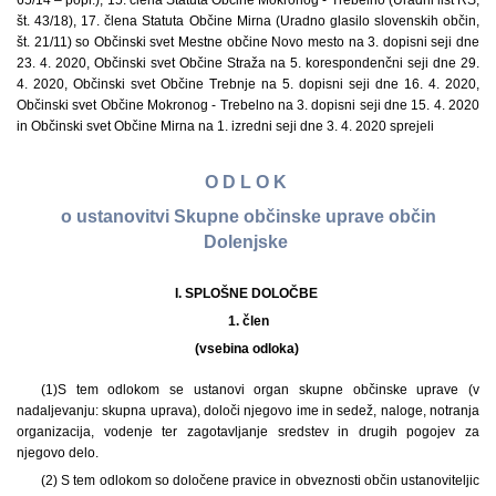
65/14 – popr.), 15. člena Statuta Občine Mokronog - Trebelno (Uradni list RS,
št. 43/18), 17. člena Statuta Občine Mirna (Uradno glasilo slovenskih občin,
št. 21/11) so Občinski svet Mestne občine Novo mesto na 3. dopisni seji dne
23. 4. 2020, Občinski svet Občine Straža na 5. korespondenčni seji dne 29.
4. 2020, Občinski svet Občine Trebnje na 5. dopisni seji dne 16. 4. 2020,
Občinski svet Občine Mokronog - Trebelno na 3. dopisni seji dne 15. 4. 2020
in Občinski svet Občine Mirna na 1. izredni seji dne 3. 4. 2020 sprejeli
O D L O K
o ustanovitvi Skupne občinske uprave občin
Dolenjske
I. SPLOŠNE DOLOČBE
1. člen
(vsebina odloka)
(1)
S tem odlokom se ustanovi organ skupne občinske uprave (v
nadaljevanju: skupna uprava), določi njegovo ime in sedež, naloge, notranja
organizacija, vodenje ter zagotavljanje sredstev in drugih pogojev za
njegovo delo.
(2) S tem odlokom so določene pravice in obveznosti občin ustanoviteljic