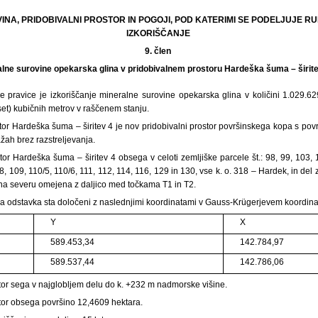
VINA, PRIDOBIVALNI PROSTOR IN POGOJI, POD KATERIMI SE PODELJUJE 
IZKORIŠČANJE
9. člen
alne surovine opekarska glina v pridobivalnem prostoru Hardeška šuma – širit
e pravice je izkoriščanje mineralne surovine opekarska glina v količini 1.029.629
set) kubičnih metrov v raščenem stanju.
stor Hardeška šuma – širitev 4 je nov pridobivalni prostor površinskega kopa s pov
žah brez razstreljevanja.
stor Hardeška šuma – širitev 4 obsega v celoti zemljiške parcele št.: 98, 99, 103, 
, 109, 110/5, 110/6, 111, 112, 114, 116, 129 in 130, vse k. o. 318 – Hardek, in del 
e na severu omejena z daljico med točkama T1 in T2.
jega odstavka sta določeni z naslednjimi koordinatami v Gauss-Krügerjevem koordin
Y
X
589.453,34
142.784,97
589.537,44
142.786,06
stor sega v najglobljem delu do k. +232 m nadmorske višine.
stor obsega površino 12,4609 hektara.