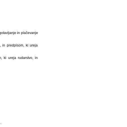
gotavljanje in plačevanje
 in predpisom, ki ureja
, ki ureja rudarstvo, in
.