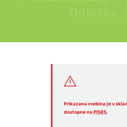
Prikazana vsebina je v skla
dostopne na
PISRS
.