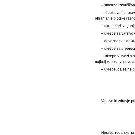
– smotrno izkorišča
– upoštevanje prav
ohranjanje biotske razno
– ukrepe pri tveganj
– ukrepe za varstvo 
– dovozne poti do kr
– ukrepe za preprečit
– ukrepe v zvezi s s
najbolj vzpostavi novo al
– ukrepe, da se ne p
Varstvo in zdravje pr
Nosilec rudarske pr