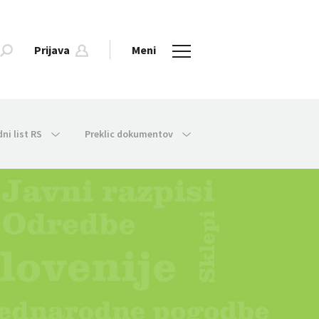
Prijava
Meni
dni list RS
Preklic dokumentov