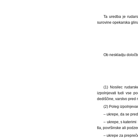
Ta uredba je rudars
surovine opekarska glina
Ob neskladju določb
(1) Nosilec rudarsk
izpolnjevati tudi vse p
dediščine, varstvo pred 
(2) Poleg izpolnjeva
– ukrepe, da se pred
– ukrepe, s katerimi
tla, površinske ali podz
– ukrepe za prepre