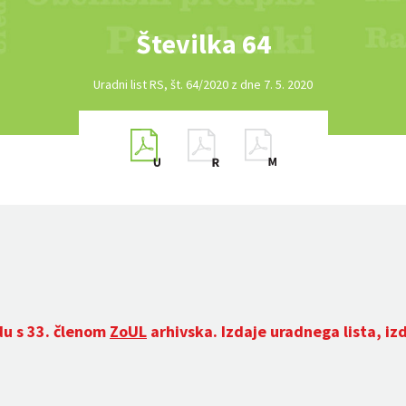
Številka 64
Uradni list RS, št. 64/2020 z dne 7. 5. 2020
du s 33. členom
ZoUL
arhivska. Izdaje uradnega lista, iz