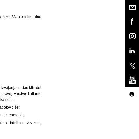
a izkoriščanje mineralne
 izvajanja rudarskih del
narave, varstvo kulturne
ska dela.
gotoviti še:
a in energije,
 ali trdnih snovi v zrak,