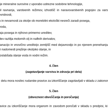
nje mineralne surovine z uporabo ustrezne sodobne tehnologije,
il ravnanja, varstvenih režimov, izhodišč in naravovarstvenih pogojev za vars
vrstnosti,
u in nevarnosti za okolje ob morebitni ekološki nesreči zaradi posega,
voda,
aja posega in njihovo primerno ureditev,
ev razlitja motornih olj in naftnih derivatov,
anacijo in vnovično ureditvijo zemljišč med dejavnostjo in po njenem prenehanju,
i nadomesti prejšnje okoljsko stanje, in
oslabšata stanje voda in vodni režim.
4. člen
(zagotavljanje varstva in zdravja pri delu)
i delu mora nosilec rudarske pravice za izkoriščanje zagotavljati v skladu z zakonom
5. člen
(obveznost obveščanja in poročanja)
avice za izkoriščanje mora organom in zavodom poročati v skladu s predpisi, ki 