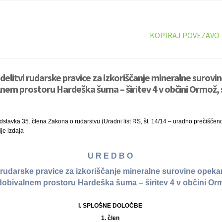
KOPIRAJ POVEZAVO
delitvi rudarske pravice za izkoriščanje mineralne surov
alnem prostoru Hardeška šuma – širitev 4 v občini Ormož, 
stavka 35. člena Zakona o rudarstvu (Uradni list RS, št. 14/14 – uradno prečiščen
je izdaja
U R E D B O
i rudarske pravice za izkoriščanje mineralne surovine opekar
dobivalnem prostoru Hardeška šuma – širitev 4 v občini O
I. SPLOŠNE DOLOČBE
1. člen