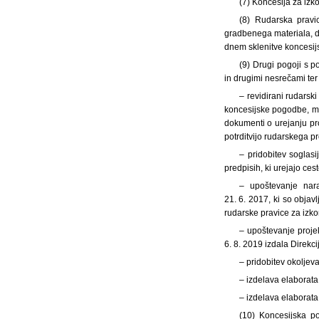
(7) Koncesija za izko
(8) Rudarska pravi
gradbenega materiala, d.
dnem sklenitve koncesi
(9) Drugi pogoji s p
in drugimi nesrečami ter
– revidirani rudarski
koncesijske pogodbe, mor
dokumenti o urejanju pro
potrditvijo rudarskega pr
– pridobitev soglasi
predpisih, ki urejajo ces
– upoštevanje nara
21. 6. 2017, ki so objavl
rudarske pravice za izko
– upoštevanje proje
6. 8. 2019 izdala Direkc
– pridobitev okoljev
– izdelava elaborata
– izdelava elaborat
(10) Koncesijska po