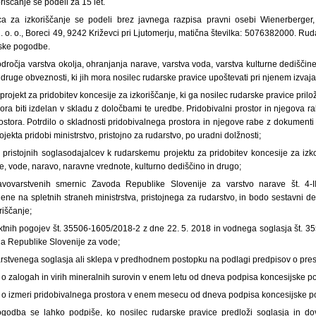
riščanje se podeli za 15 let.
ca za izkoriščanje se podeli brez javnega razpisa pravni osebi Wienerberger,
 o. o., Boreci 49, 9242 Križevci pri Ljutomerju, matična številka: 5076382000. Rud
jske pogodbe.
odročja varstva okolja, ohranjanja narave, varstva voda, varstva kulturne dediščin
 druge obveznosti, ki jih mora nosilec rudarske pravice upoštevati pri njenem izvaja
 projekt za pridobitev koncesije za izkoriščanje, ki ga nosilec rudarske pravice prilo
a biti izdelan v skladu z določbami te uredbe. Pridobivalni prostor in njegova ra
stora. Potrdilo o skladnosti pridobivalnega prostora in njegove rabe z dokumenti
ojekta pridobi ministrstvo, pristojno za rudarstvo, po uradni dolžnosti;
j pristojnih soglasodajalcev k rudarskemu projektu za pridobitev koncesije za izk
te, vode, naravo, naravne vrednote, kulturno dediščino in drugo;
vovarstvenih smernic Zavoda Republike Slovenije za varstvo narave št. 4-I
jene na spletnih straneh ministrstva, pristojnega za rudarstvo, in bodo sestavni de
riščanje;
ktnih pogojev št. 35506-1605/2018-2 z dne 22. 5. 2018 in vodnega soglasja št. 35
ija Republike Slovenije za vode;
arstvenega soglasja ali sklepa v predhodnem postopku na podlagi predpisov o pres
 o zalogah in virih mineralnih surovin v enem letu od dneva podpisa koncesijske 
a o izmeri pridobivalnega prostora v enem mesecu od dneva podpisa koncesijske 
godba se lahko podpiše, ko nosilec rudarske pravice predloži soglasja in dovo