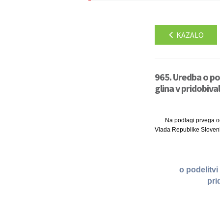
KAZALO
965. Uredba o po
glina v pridobiv
Na podlagi prvega od
Vlada Republike Sloveni
o podelitv
pri