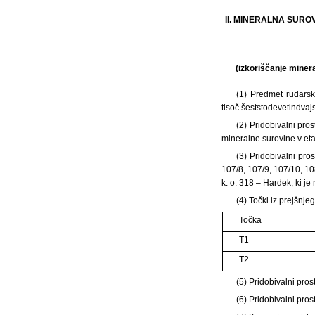
II. MINERALNA SURO
(izkoriščanje miner
(1) Predmet rudarsk
tisoč šeststodevetindvaj
(2) Pridobivalni pro
mineralne surovine v eta
(3) Pridobivalni pro
107/8, 107/9, 107/10, 108
k. o. 318 – Hardek, ki j
(4) Točki iz prejšn
Točka
T1
T2
(5) Pridobivalni pro
(6) Pridobivalni pro