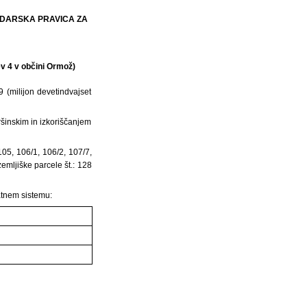
RUDARSKA PRAVICA ZA
ev 4 v občini Ormož)
 (milijon devetindvajset
ršinskim in izkoriščanjem
105, 106/1, 106/2, 107/7,
zemljiške parcele št.: 128
atnem sistemu: