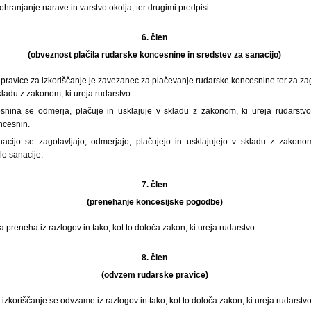
hranjanje narave in varstvo okolja, ter drugimi predpisi.
6. člen
(obveznost plačila rudarske koncesnine in sredstev za sanacijo)
 pravice za izkoriščanje je zavezanec za plačevanje rudarske koncesnine ter za za
kladu z zakonom, ki ureja rudarstvo.
nina se odmerja, plačuje in usklajuje v skladu z zakonom, ki ureja rudarstvo,
ncesnin.
acijo se zagotavljajo, odmerjajo, plačujejo in usklajujejo v skladu z zakonom
lo sanacije.
7. člen
(prenehanje koncesijske pogodbe)
preneha iz razlogov in tako, kot to določa zakon, ki ureja rudarstvo.
8. člen
(odvzem rudarske pravice)
izkoriščanje se odvzame iz razlogov in tako, kot to določa zakon, ki ureja rudarstvo