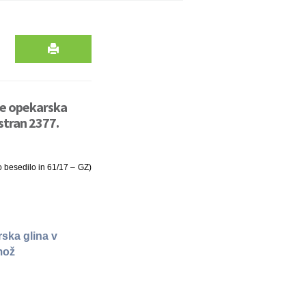
ine opekarska
stran 2377.
o besedilo in 61/17 – GZ)
ska glina v
rmož