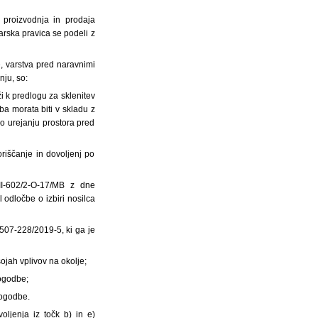
 proizvodnja in prodaja
arska pravica se podeli z
e, varstva pred naravnimi
nju, so:
ži k predlogu za sklenitev
ba morata biti v skladu z
 o urejanju prostora pred
oriščanje in dovoljenj po
II-602/2-O-17/MB z dne
l odločbe o izbiri nosilca
507-228/2019-5, ki ga je
ojah vplivov na okolje;
pogodbe;
pogodbe.
ljenja iz točk b) in e)