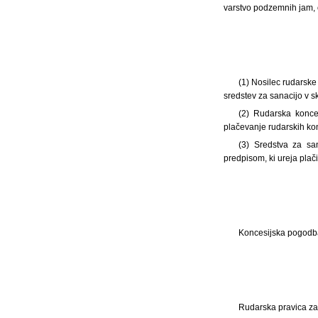
varstvo podzemnih jam, o
(1) Nosilec rudarske
sredstev za sanacijo v s
(2) Rudarska konces
plačevanje rudarskih ko
(3) Sredstva za san
predpisom, ki ureja plači
Koncesijska pogodba 
Rudarska pravica za 