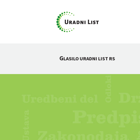
G
LASILO URADNI LIST RS