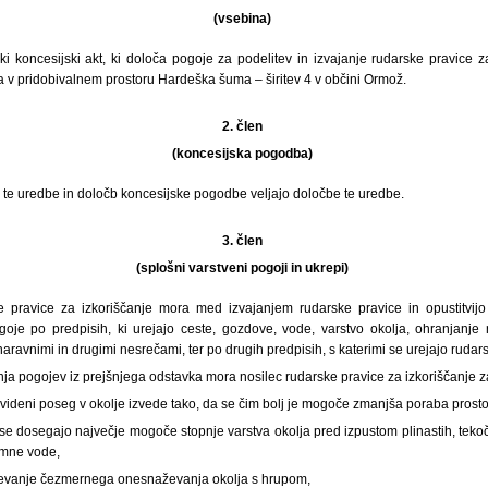
(vsebina)
ki koncesijski akt, ki določa pogoje za podelitev in izvajanje rudarske pravice z
 v pridobivalnem prostoru Hardeška šuma – širitev 4 v občini Ormož.
2. člen
(koncesijska pogodba)
 te uredbe in določb koncesijske pogodbe veljajo določbe te uredbe.
3. člen
(splošni varstveni pogoji in ukrepi)
e pravice za izkoriščanje mora med izvajanjem rudarske pravice in opustitvijo
ogoje po predpisih, ki urejajo ceste, gozdove, vode, varstvo okolja, ohranjanje 
naravnimi in drugimi nesrečami, ter po drugih predpisih, s katerimi se urejajo rudar
nja pogojev iz prejšnjega odstavka mora nosilec rudarske pravice za izkoriščanje za
videni poseg v okolje izvede tako, da se čim bolj je mogoče zmanjša poraba prostor
 se dosegajo največje mogoče stopnje varstva okolja pred izpustom plinastih, tekočih
emne vode,
čevanje čezmernega onesnaževanja okolja s hrupom,