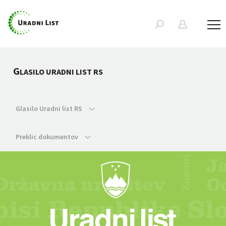
G
LASILO URADNI LIST RS
Glasilo Uradni list RS
Preklic dokumentov