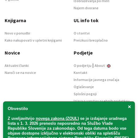
Izobraževanja po meri
Najem dvorane
Knjigarna
UL info tok
Novo v ponudbi
O storitvi
Kako nakupovati v spletni knjigarni
Preizkusi brezplačno
Novice
Podjetje
|
Aktualni članki
O podjetju
About
Naroči se na novice
Kontakt
Informacije javnega značaja
Oglaševanje
Splošni pogoji
Izjava o varstvu osebnih podatkov
×
E-dražbe
Obvestilo
Z uveljavitvijo
novega zakona (ZOUL)
se je
izdajanje uradnega
lista s 1. 3. 2026 preneslo
neposredno
na Službo Vlade
Republike Slovenije za zakonodajo
. Od tega datuma bodo vse
objave dostopne izključno v elektronski obliki na spletišču