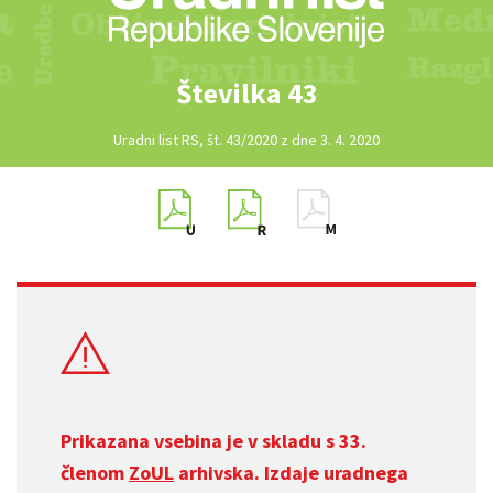
Številka 43
Uradni list RS, št. 43/2020 z dne 3. 4. 2020
Prikazana vsebina je v skladu s 33.
členom
ZoUL
arhivska. Izdaje uradnega