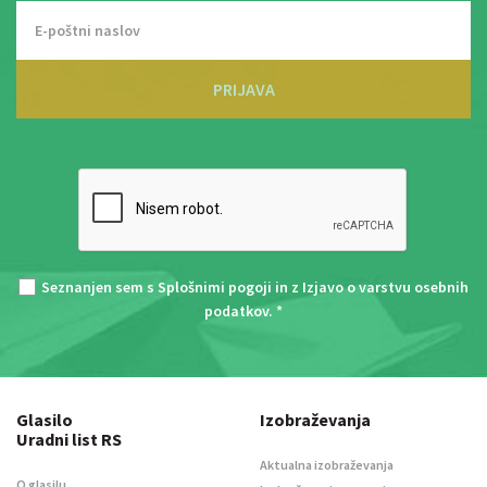
PRIJAVA
Seznanjen sem s
Splošnimi pogoji
in z
Izjavo o varstvu osebnih
podatkov
. *
Glasilo
Izobraževanja
Uradni list RS
Aktualna izobraževanja
O glasilu