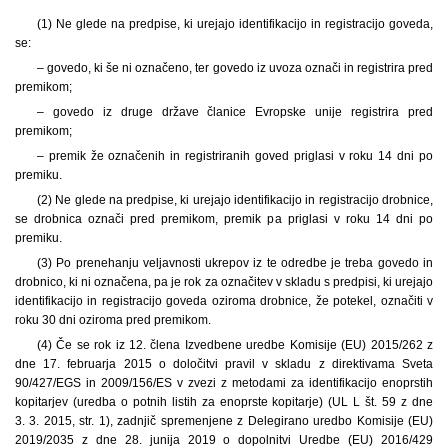
(1) Ne glede na predpise, ki urejajo identifikacijo in registracijo goveda,
se:
– govedo, ki še ni označeno, ter govedo iz uvoza označi in registrira pred
premikom;
– govedo iz druge države članice Evropske unije registrira pred
premikom;
– premik že označenih in registriranih goved priglasi v roku 14 dni po
premiku.
(2) Ne glede na predpise, ki urejajo identifikacijo in registracijo drobnice,
se drobnica označi pred premikom, premik pa priglasi v roku 14 dni po
premiku.
(3) Po prenehanju veljavnosti ukrepov iz te odredbe je treba govedo in
drobnico, ki ni označena, pa je rok za označitev v skladu s predpisi, ki urejajo
identifikacijo in registracijo goveda oziroma drobnice, že potekel, označiti v
roku 30 dni oziroma pred premikom.
(4) Če se rok iz 12. člena Izvedbene uredbe Komisije (EU) 2015/262 z
dne 17. februarja 2015 o določitvi pravil v skladu z direktivama Sveta
90/427/EGS in 2009/156/ES v zvezi z metodami za identifikacijo enoprstih
kopitarjev (uredba o potnih listih za enoprste kopitarje) (UL L št. 59 z dne
3. 3. 2015, str. 1), zadnjič spremenjene z Delegirano uredbo Komisije (EU)
2019/2035 z dne 28. junija 2019 o dopolnitvi Uredbe (EU) 2016/429