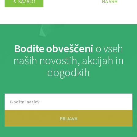
KAZALO
NA VRH
Bodite obveščeni
o vseh
naših novostih, akcijah in
dogodkih
PRIJAVA