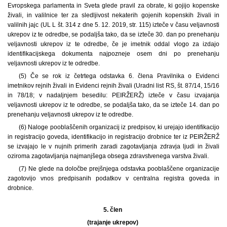
Evropskega parlamenta in Sveta glede pravil za obrate, ki gojijo kopenske
živali, in valilnice ter za sledljivost nekaterih gojenih kopenskih živali in
valilnih jajc (UL L št. 314 z dne 5. 12. 2019, str. 115) izteče v času veljavnosti
ukrepov iz te odredbe, se podaljša tako, da se izteče 30. dan po prenehanju
veljavnosti ukrepov iz te odredbe, če je imetnik oddal vlogo za izdajo
identifikacijskega dokumenta najpozneje osem dni po prenehanju
veljavnosti ukrepov iz te odredbe.
(5) Če se rok iz četrtega odstavka 6. člena Pravilnika o Evidenci
imetnikov rejnih živali in Evidenci rejnih živali (Uradni list RS, št. 87/14, 15/16
in 78/18; v nadaljnjem besedilu: PEIRŽERŽ) izteče v času izvajanja
veljavnosti ukrepov iz te odredbe, se podaljša tako, da se izteče 14. dan po
prenehanju veljavnosti ukrepov iz te odredbe.
(6) Naloge pooblaščenih organizacij iz predpisov, ki urejajo identifikacijo
in registracijo goveda, identifikacijo in registracijo drobnice ter iz PEIRŽERŽ
se izvajajo le v nujnih primerih zaradi zagotavljanja zdravja ljudi in živali
oziroma zagotavljanja najmanjšega obsega zdravstvenega varstva živali.
(7) Ne glede na določbe prejšnjega odstavka pooblaščene organizacije
zagotovijo vnos predpisanih podatkov v centralna registra goveda in
drobnice.
5. člen
(trajanje ukrepov)