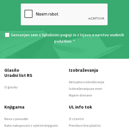
Seznanjen sem s
Splošnimi pogoji
in z
Izjavo o varstvu osebnih
podatkov
. *
Glasilo
Izobraževanja
Uradni list RS
Aktualna izobraževanja
O glasilu
Izobraževanja po meri
Najem dvorane
Knjigarna
UL info tok
Novo v ponudbi
O storitvi
Kako nakupovati v spletni knjigarni
Preizkusi brezplačno