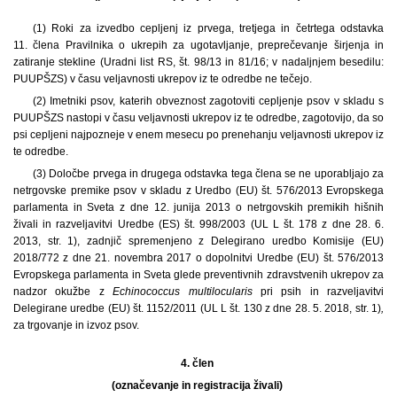
(1) Roki za izvedbo cepljenj iz prvega, tretjega in četrtega odstavka
11. člena Pravilnika o ukrepih za ugotavljanje, preprečevanje širjenja in
zatiranje stekline (Uradni list RS, št. 98/13 in 81/16; v nadaljnjem besedilu:
PUUPŠZS) v času veljavnosti ukrepov iz te odredbe ne tečejo.
(2) Imetniki psov, katerih obveznost zagotoviti cepljenje psov v skladu s
PUUPŠZS nastopi v času veljavnosti ukrepov iz te odredbe, zagotovijo, da so
psi cepljeni najpozneje v enem mesecu po prenehanju veljavnosti ukrepov iz
te odredbe.
(3) Določbe prvega in drugega odstavka tega člena se ne uporabljajo za
netrgovske premike psov v skladu z Uredbo (EU) št. 576/2013 Evropskega
parlamenta in Sveta z dne 12. junija 2013 o netrgovskih premikih hišnih
živali in razveljavitvi Uredbe (ES) št. 998/2003 (UL L št. 178 z dne 28. 6.
2013, str. 1), zadnjič spremenjeno z Delegirano uredbo Komisije (EU)
2018/772 z dne 21. novembra 2017 o dopolnitvi Uredbe (EU) št. 576/2013
Evropskega parlamenta in Sveta glede preventivnih zdravstvenih ukrepov za
nadzor okužbe z
Echinococcus multilocularis
pri psih in razveljavitvi
Delegirane uredbe (EU) št. 1152/2011 (UL L št. 130 z dne 28. 5. 2018, str. 1)
,
za trgovanje in izvoz psov.
4. člen
(označevanje in registracija živali)