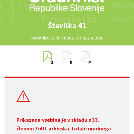
Številka 41
Uradni list RS, št. 41/2020 z dne 2. 4. 2020
Prikazana vsebina je v skladu s 33.
členom
ZoUL
arhivska. Izdaje uradnega