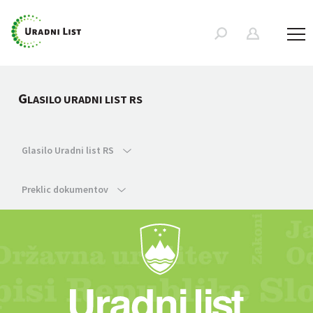
G
LASILO URADNI LIST RS
Glasilo Uradni list RS
Preklic dokumentov