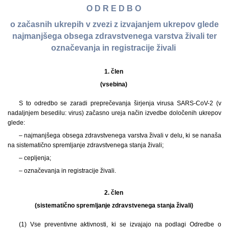
O D R E D B O
o začasnih ukrepih v zvezi z izvajanjem ukrepov glede
najmanjšega obsega zdravstvenega varstva živali ter
označevanja in registracije živali
1. člen
(vsebina)
S to odredbo se zaradi preprečevanja širjenja virusa SARS-CoV-2 (v
nadaljnjem besedilu: virus) začasno ureja način izvedbe določenih ukrepov
glede:
– najmanjšega obsega zdravstvenega varstva živali v delu, ki se nanaša
na sistematično spremljanje zdravstvenega stanja živali;
– cepljenja;
– označevanja in registracije živali.
2. člen
(sistematično spremljanje zdravstvenega stanja živali)
(1) Vse preventivne aktivnosti, ki se izvajajo na podlagi Odredbe o