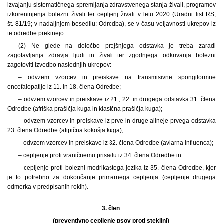
izvajanju sistematičnega spremljanja zdravstvenega stanja živali, programov
izkoreninjenja bolezni živali ter cepljenj živali v letu 2020 (Uradni list RS,
št. 81/19; v nadaljnjem besedilu: Odredba), se v času veljavnosti ukrepov iz
te odredbe prekinejo.
(2) Ne glede na določbo prejšnjega odstavka je treba zaradi
zagotavljanja zdravja ljudi in živali ter zgodnjega odkrivanja bolezni
zagotoviti izvedbo naslednjih ukrepov:
– odvzem vzorcev in preiskave na transmisivne spongiformne
encefalopatije iz 11. in 18. člena Odredbe;
– odvzem vzorcev in preiskave iz 21., 22. in drugega odstavka 31. člena
Odredbe (afriška prašičja kuga in klasična prašičja kuga);
– odvzem vzorcev in preiskave iz prve in druge alineje prvega odstavka
23. člena Odredbe (atipična kokošja kuga);
– odvzem vzorcev in preiskave iz 32. člena Odredbe (aviarna influenca);
– cepljenje proti vraničnemu prisadu iz 34. člena Odredbe in
– cepljenje proti bolezni modrikastega jezika iz 35. člena Odredbe, kjer
je to potrebno za dokončanje primarnega cepljenja (cepljenje drugega
odmerka v predpisanih rokih).
3. člen
(preventivno cepljenje psov proti steklini)