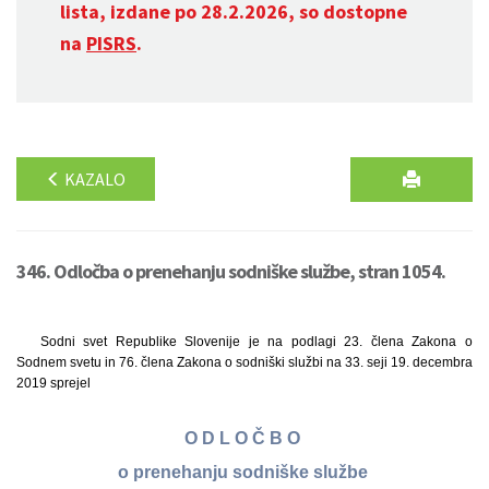
lista, izdane po 28.2.2026, so dostopne
na
PISRS
.
KAZALO
346. Odločba o prenehanju sodniške službe, stran 1054.
Sodni svet Republike Slovenije je na podlagi 23. člena Zakona o
Sodnem svetu in 76. člena Zakona o sodniški službi na 33. seji 19. decembra
2019 sprejel
O D L O Č B O
o prenehanju sodniške službe