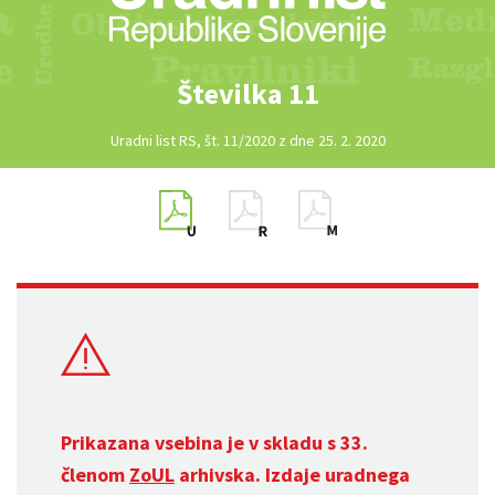
Številka 11
Uradni list RS, št. 11/2020 z dne 25. 2. 2020
Prikazana vsebina je v skladu s 33.
členom
ZoUL
arhivska. Izdaje uradnega