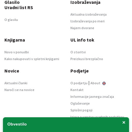
Glasilo
Izobraževanja
Uradni list RS
Aktualna izobraževanja
O glasilu
Izobraževanja po meri
Najem dvorane
Knjigarna
UL info tok
Novo v ponudbi
O storitvi
Kako nakupovati v spletni knjigarni
Preizkusi brezplačno
Novice
Podjetje
|
Aktualni članki
O podjetju
About
Naroči se na novice
Kontakt
Informacije javnega značaja
Oglaševanje
Splošni pogoji
Izjava o varstvu osebnih podatkov
×
E-dražbe
Obvestilo