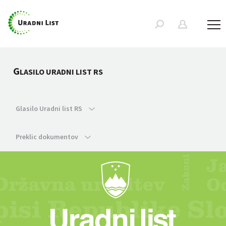
G
LASILO URADNI LIST RS
Glasilo Uradni list RS
Preklic dokumentov