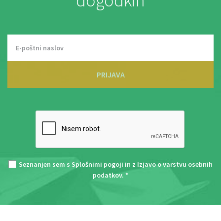
dogodkih
PRIJAVA
Seznanjen sem s
Splošnimi pogoji
in z
Izjavo o varstvu osebnih
podatkov
. *