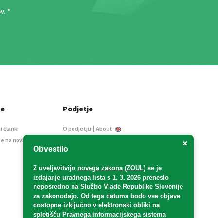
ov
. *
ce
Podjetje
|
i članki
O podjetju
About
se na novice
Kontakt
×
Obvestilo
Informacije javnega
značaja
Z uveljavitvijo
novega zakona (ZOUL)
se je
Oglaševanje
izdajanje uradnega lista s 1. 3. 2026 preneslo
Splošni pogoji
neposredno
na Službo Vlade Republike Slovenije
Izjava o varstvu osebnih
za zakonodajo
. Od tega datuma bodo vse objave
podatkov
dostopne izključno v elektronski obliki na
spletišču Pravnega informacijskega sistema
E-dražbe