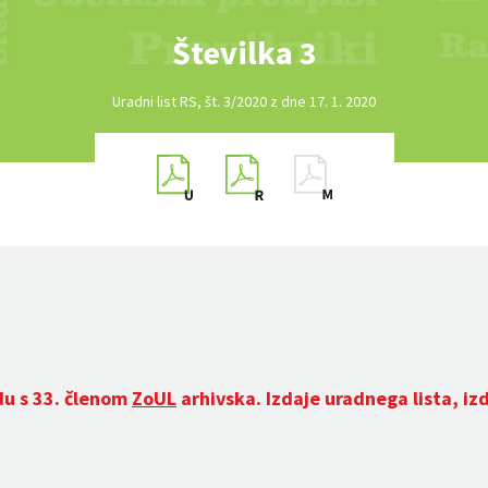
Številka 3
Uradni list RS, št. 3/2020 z dne 17. 1. 2020
du s 33. členom
ZoUL
arhivska. Izdaje uradnega lista, iz