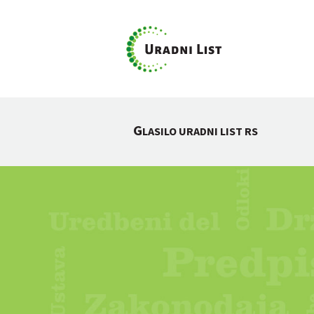
G
LASILO URADNI LIST RS