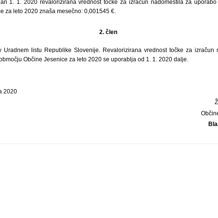
an 1. 1. 2020 revalorizirana vrednost točke za izračun nadomestila za uporabo
e za leto 2020 znaša mesečno: 0,001545 €.
2. člen
v Uradnem listu Republike Slovenije. Revalorizirana vrednost točke za izračun
območju Občine Jesenice za leto 2020 se uporablja od 1. 1. 2020 dalje.
ja 2020
Občin
Bla