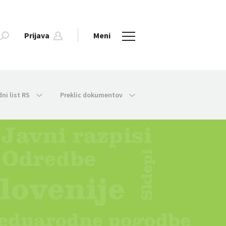
Prijava
Meni
dni list RS
Preklic dokumentov