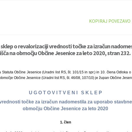
KOPIRAJ POVEZAVO
 sklep o revalorizaciji vrednosti točke za izračun nadome
šča na območju Občine Jesenice za leto 2020, stran 232.
 Statuta Občine Jesenice (Uradni list RS, št. 101/15 in spr.) in 10. člena Odloka
bmočje Občine Jesenice (Uradni list RS, št. 46/08, 107/10) je župan Občine Jesen
U G O T O V I T V E N I S K L E P
i vrednosti točke za izračun nadomestila za uporabo stavbn
območju Občine Jesenice za leto 2020
1. člen