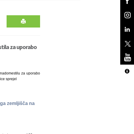
stila za uporabo
 o nadomestilu za uporabo
ice sprejel
ega zemljišča na