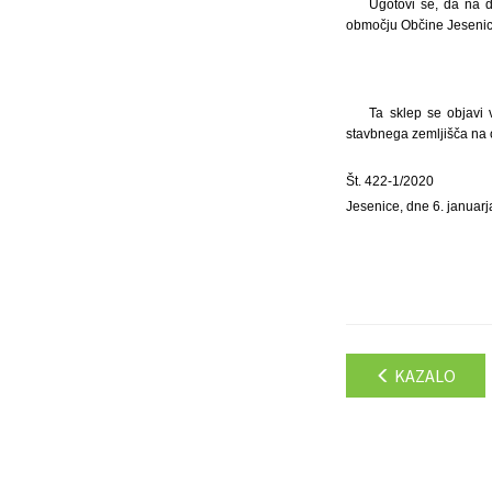
Ugotovi se, da na d
območju Občine Jesenic
Ta sklep se objavi 
stavbnega zemljišča na 
Št. 422-1/2020
Jesenice, dne 6. januar
KAZALO