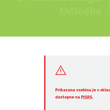
Prikazana vsebina je v skla
dostopne na
PISRS
.