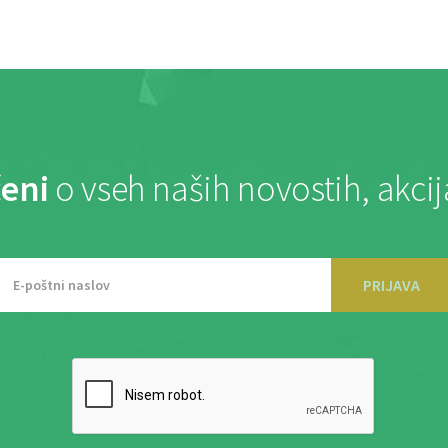
eni
o vseh naših novostih, akci
PRIJAVA