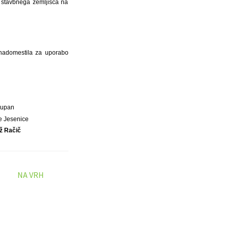
 stavbnega zemljišča na
 nadomestila za uporabo
Župan
e Jesenice
ž Račič
NA VRH