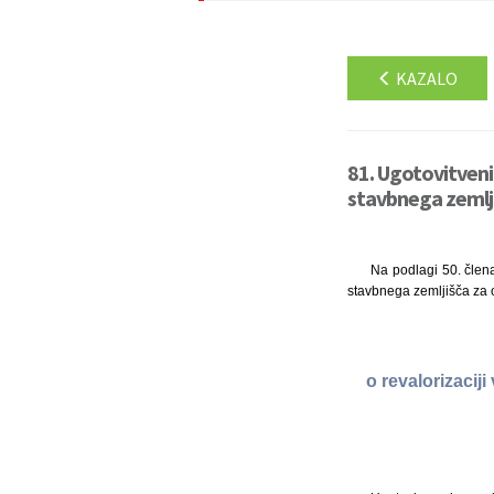
KAZALO
81. Ugotovitveni
stavbnega zemlji
Na podlagi 50. člena
stavbnega zemljišča za o
o revalorizacij