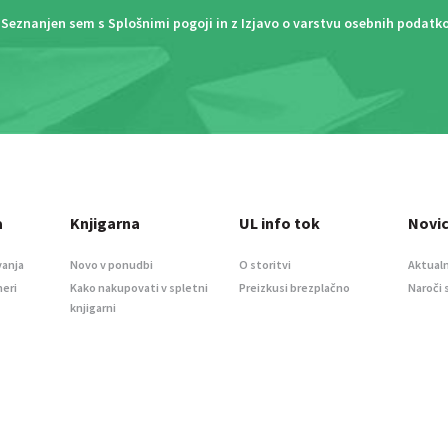
Seznanjen sem s
Splošnimi pogoji
in z
Izjavo o varstvu osebnih podatk
a
Knjigarna
UL info tok
Novi
vanja
Novo v ponudbi
O storitvi
Aktualn
meri
Kako nakupovati v spletni
Preizkusi brezplačno
Naroči 
knjigarni