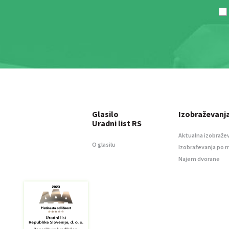
Glasilo
Izobraževanj
Uradni list RS
Aktualna izobraže
O glasilu
Izobraževanja po 
Najem dvorane