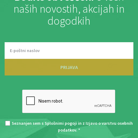
naših novostih, akcijah in
dogodkih
PRIJAVA
Seznanjen sem s
Splošnimi pogoji
in z
Izjavo o varstvu osebnih
podatkov
. *