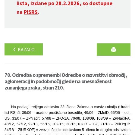
lista, izdane po 28.2.2026, so dostopne
na
PISRS
.
KAZALO
70. Odredba o spremembi Odredbe o razvrstitvi območij,
aglomeracij in podobmočij glede na onesnaženost
zunanjega zraka, stran 210.
Na podlagi tretjega odstavka 23. člena Zakona o varstvu okolja (Uradni
list RS, št. 39/06 – uradno prečiščeno besedilo, 49/06 – ZMetD, 66/06 – odl.
US, 33/07 – ZPNačrt, 57/08 – ZFO-1A, 70/08, 108/09, 108/09 – ZPNačrt-A,
48/12, 57/12, 92/13, 56/15, 102/15, 30/16, 61/17 – GZ, 21/18 – ZNOrg in
84/18 – ZIURKOE) v zvezi s četrtim odstavkom 5. člena in drugim odstavkom