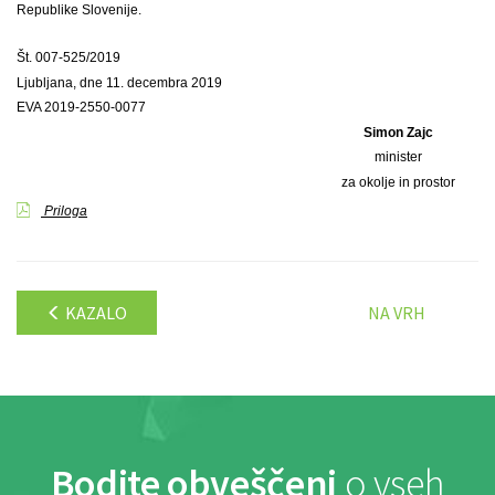
Republike Slovenije.
Št. 007-525/2019
Ljubljana, dne 11. decembra 2019
EVA 2019-2550-0077
Simon Zajc
minister
za okolje in prostor
Priloga
KAZALO
NA VRH
Bodite obveščeni
o vseh