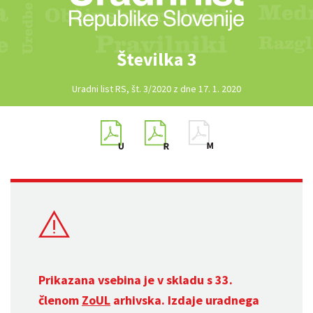
Številka 3
Uradni list RS, št. 3/2020 z dne 17. 1. 2020
Prikazana vsebina je v skladu s 33.
členom
ZoUL
arhivska. Izdaje uradnega