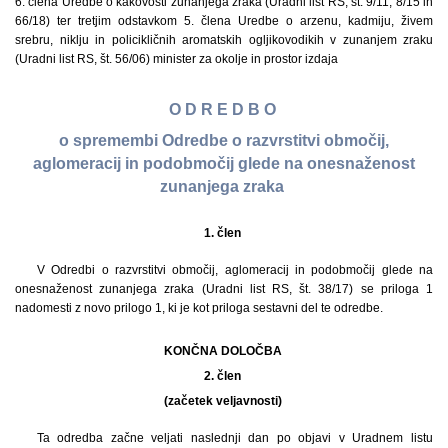
6. člena Uredbe o kakovosti zunanjega zraka (Uradni list RS, št. 9/11, 8/15 in
66/18) ter tretjim odstavkom 5. člena Uredbe o arzenu, kadmiju, živem
srebru, niklju in policikličnih aromatskih ogljikovodikih v zunanjem zraku
(Uradni list RS, št. 56/06) minister za okolje in prostor izdaja
O D R E D B O
o spremembi Odredbe o razvrstitvi območij,
aglomeracij in podobmočij glede na onesnaženost
zunanjega zraka
1. člen
V Odredbi o razvrstitvi območij, aglomeracij in podobmočij glede na
onesnaženost zunanjega zraka (Uradni list RS, št. 38/17) se priloga 1
nadomesti z novo prilogo 1, ki je kot priloga sestavni del te odredbe.
KONČNA DOLOČBA
2. člen
(začetek veljavnosti)
Ta odredba začne veljati naslednji dan po objavi v Uradnem listu