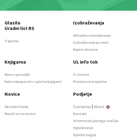
Glasilo
Izobraževanja
Uradni list RS
Aktualna izobraževanja
O glasilu
Izobraževanja po meri
Najem dvorane
Knjigarna
UL info tok
Novo v ponudbi
O storitvi
Kako nakupovati v spletni knjigarni
Preizkusi brezplačno
Novice
Podjetje
|
Aktualni članki
O podjetju
About
Naroči se na novice
Kontakt
Informacije javnega značaja
Oglaševanje
Splošni pogoji