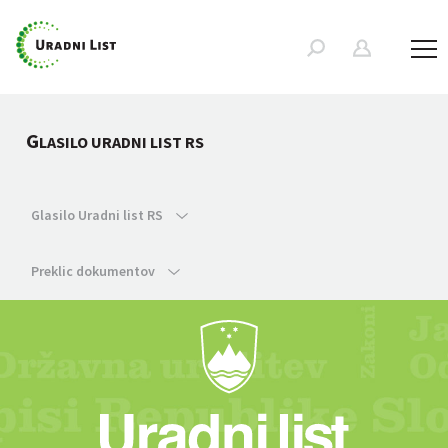
G
LASILO URADNI LIST RS
Glasilo Uradni list RS
Preklic dokumentov