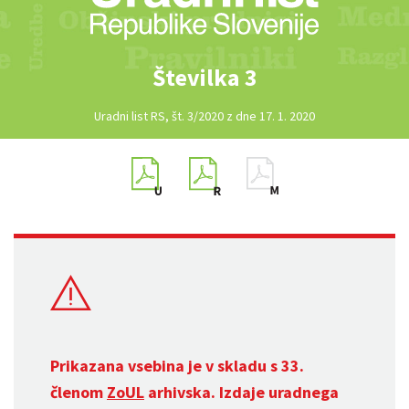
Številka 3
Uradni list RS, št. 3/2020 z dne 17. 1. 2020
Prikazana vsebina je v skladu s 33.
členom
ZoUL
arhivska. Izdaje uradnega