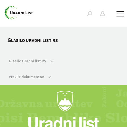
G
LASILO URADNI LIST RS
Glasilo Uradni list RS
Preklic dokumentov