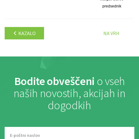
predsednik
KAZALO
NA VRH
Bodite obveščeni
o vseh
naših novostih, akcijah in
dogodkih