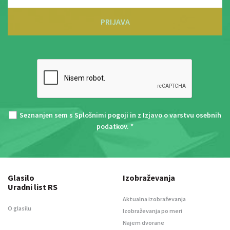
PRIJAVA
Seznanjen sem s
Splošnimi pogoji
in z
Izjavo o varstvu osebnih
podatkov
. *
Glasilo
Izobraževanja
Uradni list RS
Aktualna izobraževanja
O glasilu
Izobraževanja po meri
Najem dvorane