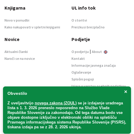
Knjigarna
UL info tok
Novo v ponudbi
O storitvi
Kako nakupovati v spletni knjigarni
Preizkusi brezplačno
Novice
Podjetje
|
Aktualni članki
O podjetju
About
Naroči se na novice
Kontakt
Informacije javnega značaja
Oglaševanje
Splošni pogoji
Izjava o varstvu osebnih podatkov
×
E-dražbe
Obvestilo
Z uveljavitvijo
novega zakona (ZOUL)
se je
izdajanje uradnega
lista s 1. 3. 2026 preneslo
neposredno
na Službo Vlade
Republike Slovenije za zakonodajo
. Od tega datuma bodo vse
objave dostopne izključno v elektronski obliki na spletišču
Pravnega informacijskega sistema Republike Slovenije (PISRS),
Uradni list d. o. o. – v likvidaciji / Vse pravice pridržane.
tiskana izdaja pa se z 28. 2. 2026 ukinja.
Pravna obvestila
/
Piškotki
/ Avtorji:
TriTim spletna agencija
v sodelovanju z