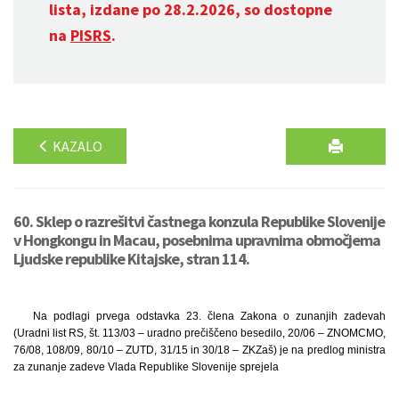
lista, izdane po 28.2.2026, so dostopne
na
PISRS
.
KAZALO
60. Sklep o razrešitvi častnega konzula Republike Slovenije
v Hongkongu in Macau, posebnima upravnima območjema
Ljudske republike Kitajske, stran 114.
Na podlagi prvega odstavka 23. člena Zakona o zunanjih zadevah
(Uradni list RS, št. 113/03 – uradno prečiščeno besedilo, 20/06 – ZNOMCMO,
76/08, 108/09, 80/10 – ZUTD, 31/15 in 30/18 – ZKZaš) je na predlog ministra
za zunanje zadeve Vlada Republike Slovenije sprejela