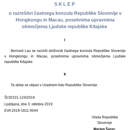
S K L E P
o razrešitvi častnega konzula Republike Slovenije v
Hongkongu in Macau, posebnima upravnima
območjema Ljudske republike Kitajske
I
Bernard Lau se razreši dolžnosti častnega konzula Republike Slovenije
v Hongkongu in Macau, posebnima upravnima območjema Ljudske
republike Kitajske.
II
Ta sklep se objavi v Uradnem listu Republike Slovenije.
Št.
50101-124/2019
Ljubljana, dne 3. oktobra 2019
EVA 2019-1811-0044
Vlada Republike
Slovenije
Marjan Šarec