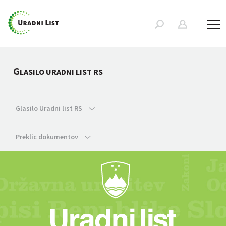
G
LASILO URADNI LIST RS
Glasilo Uradni list RS
Preklic dokumentov