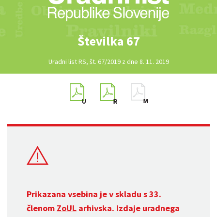
Številka 67
Uradni list RS, št. 67/2019 z dne 8. 11. 2019
Prikazana vsebina je v skladu s 33.
členom
ZoUL
arhivska. Izdaje uradnega