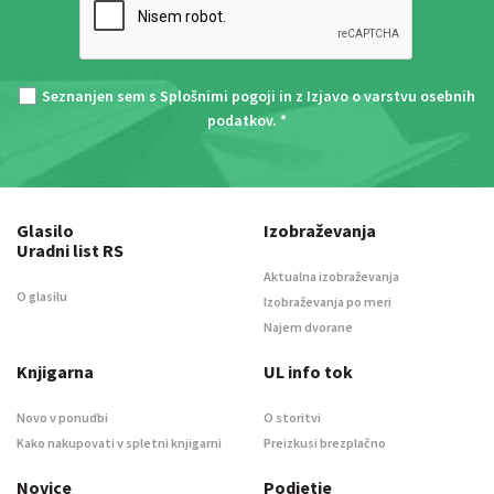
Seznanjen sem s
Splošnimi pogoji
in z
Izjavo o varstvu osebnih
podatkov
. *
Glasilo
Izobraževanja
Uradni list RS
Aktualna izobraževanja
O glasilu
Izobraževanja po meri
Najem dvorane
Knjigarna
UL info tok
Novo v ponudbi
O storitvi
Kako nakupovati v spletni knjigarni
Preizkusi brezplačno
Novice
Podjetje