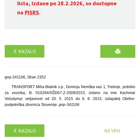
lista, izdane po 28.2.2026, so dostopne
na
PISRS
.
KAZALO
gnp-341106, Stran 2352
TRANSPORT Miha Blatnik s.p., Gorenja Nemška vas 1, Trebnje, potrdilo
za voznika, št. 010284/SŠD67-2-2009/2015, izdano na ime Kachmar
Volodymyr, veljavnost od 20. 5. 2015 do 6. 8. 2015, izdajatelj Obrtno-
podjetniška zbornica Slovenije.
gnp-341106
KAZALO
NA VRH